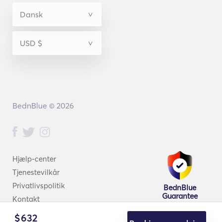
BednBlue © 2026
Hjælp-center
Tjenestevilkår
Privatlivspolitik
BednBlue
Guarantee
Kontakt
$
632