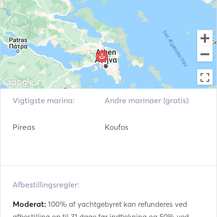
See you on board!⛵☀️ 
Vigtigste marina:
Andre marinaer (gratis):
Pireas
Koufos
Afbestillingsregler:
Moderat:
100% af yachtgebyret kan refunderes ved
afbestilling op til 31 dage før indtjekning og 50% ved