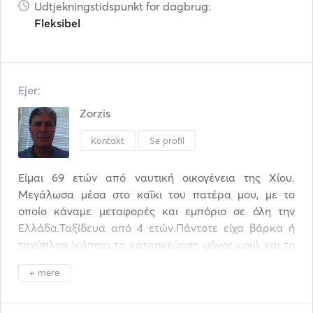
Udtjekningstidspunkt for dagbrug:
Fleksibel
Ejer:
Zorzis
Kontakt
Se profil
Είμαι 69 ετών από ναυτική οικογένεια της Χίου. 
Μεγάλωσα μέσα στο καΐκι του πατέρα μου, με το 
οποίο κάναμε μεταφορές και εμπόριο σε όλη την 
Ελλάδα.Ταξίδευα από 4 ετών.Πάντοτε είχα βάρκα ή 
ταχύπλοο (κάποια τα κατασκεύασα μόνος μου), και το 
1996 έφτιαξα το πρώτο ιστιοφόρο μου. Από τότε κάθε 
+ mere
χρόνο ταξιδεύω σε όλο το Αιγαίο με την οικογένεια 
μου,Τα 3 τελευταία χρόνια μετέτρεψα  το τρίτο κατά 
σειρά ιστιοφόρο μου σε επαγγελματικό και ταξιδεύω 