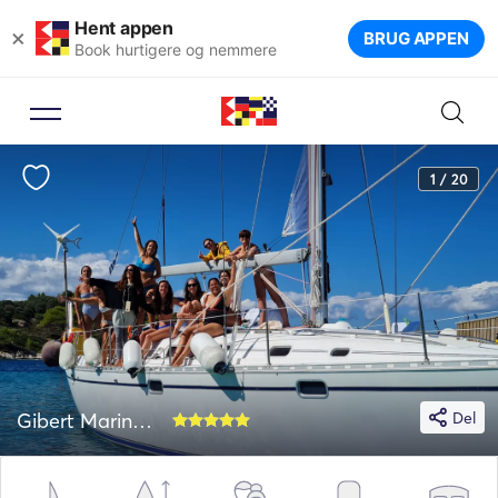
Hent appen
×
BRUG APPEN
Book hurtigere og nemmere
1 / 20
Gibert Marine 44
Del