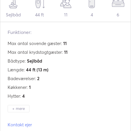
Sejlbåd
44 ft
11
4
6
Funktioner:
Max antal sovende gæster:
11
Max antal krydstogtgæster:
11
Bådtype:
Sejlbåd
Længde:
44 ft
(13 m)
Badeværelser:
2
Køkkener:
1
Hytter:
4
+ mere
Producent:
Gibert Marine
Kontakt ejer
Model:
444