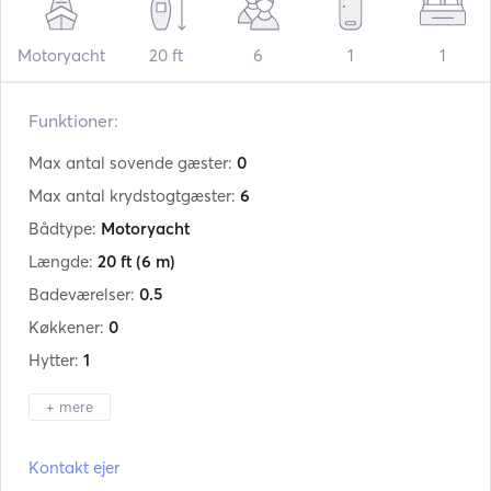
Motoryacht
20 ft
6
1
1
Funktioner:
Max antal sovende gæster:
0
Max antal krydstogtgæster:
6
Bådtype:
Motoryacht
Længde:
20 ft
(6 m)
Badeværelser:
0.5
Køkkener:
0
Hytter:
1
+ mere
Producent:
Aquamar
Kontakt ejer
Model:
Bagia