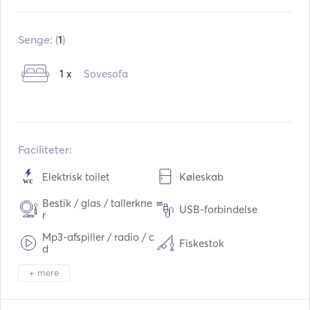
Indbygget:
01 / 2008
Motorer:
1 x 115hp
Senge: (
1
)
Brændstoftype:
Benzin
1 x
Sovesofa
Vandkapacitet:
50
L
Brændstofkapacitet:
80
L
Maksimal marchfart:
30
knuder
Faciliteter:
Elektrisk toilet
Køleskab
Bestik / glas / tallerkne
USB-forbindelse
r
Mp3-afspiller / radio / c
Fiskestok
d
+ mere
Snorkleudstyr
Spydpistol
Elektrisk anker
Fender