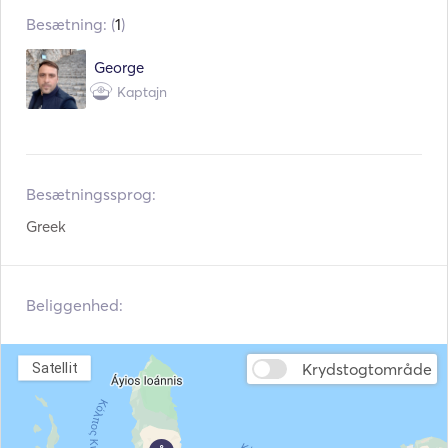
Besætning: (
1
)
Redningsveste
Navigationssystem
George
Påhængsmotor
Fiskesøger / Sonar
Kaptajn
Soltelt
Bruser på dæk
Højttalere på dækket
Fakkel lys
Besætningssprog:
Greek
Beliggenhed:
Krydstogtområde
Satellit