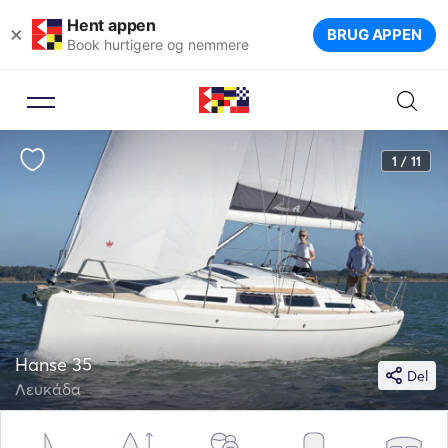
Hent appen
×
BRUG APPEN
Book hurtigere og nemmere
1 / 11
Hanse 35
Del
Λευκάδα