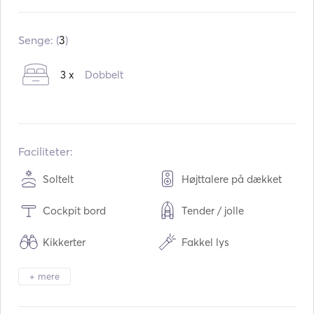
Indbygget:
11 / 2013
Motorer:
1 x 28hp
Senge: (
3
)
Brændstoftype:
Diesel
3 x
Dobbelt
Vandkapacitet:
230
L
Brændstofkapacitet:
160
L
Faciliteter:
Soltelt
Højttalere på dækket
Cockpit bord
Tender / jolle
Kikkerter
Fakkel lys
Elektrisk toilet
Sikkerhedssystem
+ mere
Fryser
Køleskab