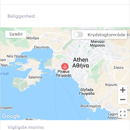
Aux-forbindelse
USB-forbindelse
Mp3-afspiller / radio / c
Beliggenhed:
DVD-afspiller
d
Spillekonsol
Vaskemaskine
Krydstogtområde
Satellit
Tørretumbler
Hårtørrer
Jern
Satellit-tv
Oppustelige rør / donut
Fiskestok
s
Wakeboard
Snorkleudstyr
Strandlegetøj
Dykkerudstyr
Vandski
Padel Board
Automatisk brandslukni
Autopilot
ngssystem
Vigtigste marina: