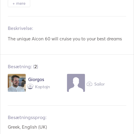
Højttalere på dækket
Cockpit bord
+ mere
Tender / jolle
Opvarmning
Beskrivelse:   
Kikkerter
Fakkel lys
The unique Aicon 60 will cruise you to your best dreams 
Elektrisk toilet
Fryser
Køleskab
Mikrobølgeovn
Besætning: (
2
)
Bestik / glas / tallerkne
Ovn
r
Giorgos
Opvaskemaskine
Kaffemaskine
Sailor
Kaptajn
Ismaskine
BBQ
Cocktailbar
Varmeplader
Besætningssprog:
TV
WiFi
Greek, English (UK)