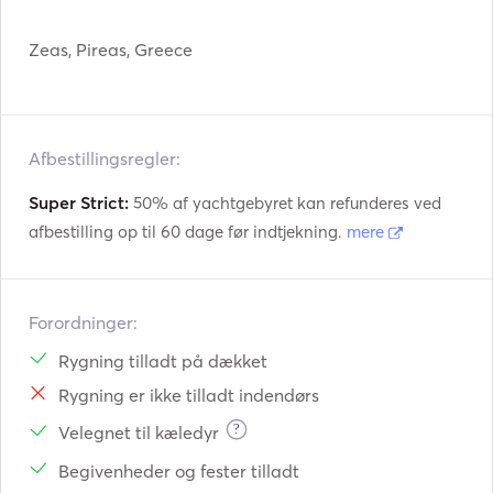
Bug Thruster
Elektrisk anker
Zeas, Pireas, Greece
Fender
Lommelygtepistol
Håndholdte brandslukk
Vejledninger og kort
ere
Afbestillingsregler:
Redningsveste
Navigationssystem
Super Strict:
50% af yachtgebyret kan refunderes ved
afbestilling op til 60 dage før indtjekning.
mere
Radar
Vejrstation
Elektriske spil
VHF
Forordninger:
Fiskesøger / Sonar
Rygning tilladt på dækket
Rygning er ikke tilladt indendørs
?
Velegnet til kæledyr
Begivenheder og fester tilladt