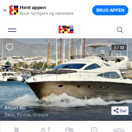
Hent appen
×
BRUG APPEN
Book hurtigere og nemmere
1 / 33
Aicon 60
Del
Zeas, Pireas, Greece