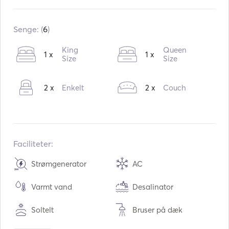
Indbygget:
03 / 2009
Ombygning i:
05 / 2021
Senge: (
6
)
Motorer:
2 x 850hp
King
Queen
1 x
1 x
Brændstoftype:
Size
Diesel
Size
Forbrug:
300
L /time
2 x
Enkelt
2 x
Couch
Vandkapacitet:
1000
L
Brændstofkapacitet:
2800
L
Maksimal marchfart:
31
knuder
Faciliteter:
Strømgenerator
AC
Varmt vand
Desalinator
Soltelt
Bruser på dæk