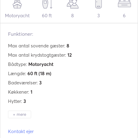
Motoryacht
60 ft
8
3
6
Funktioner:
Max antal sovende gæster:
8
Max antal krydstogtgæster:
12
Bådtype:
Motoryacht
Længde:
60 ft
(18 m)
Badeværelser:
3
Køkkener:
1
Hytter:
3
+ mere
Producent:
Aicon
Kontakt ejer
Model:
60