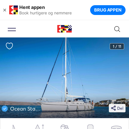
Hent appen
×
BRUG APPEN
Book hurtigere og nemmere
1 / 11
Ocean Star 51
Del