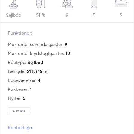
Sejlbåd
51 ft
9
5
5
Funktioner:
Max antal sovende gæster:
9
Max antal krydstogtgæster:
10
Bådtype:
Sejlbåd
Længde:
51 ft
(16 m)
Badeværelser:
4
Køkkener:
1
Hytter:
5
+ mere
Producent:
Ocean Star
Kontakt ejer
Model:
51.2