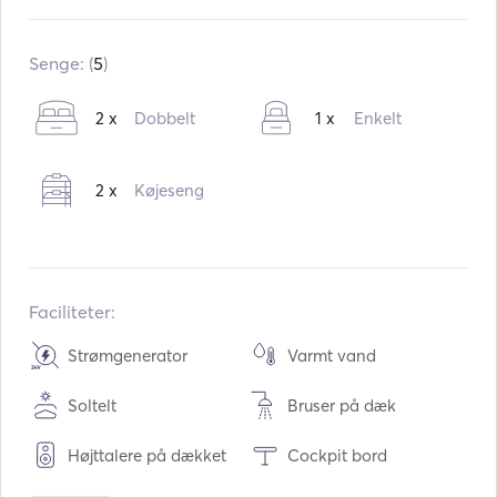
Indbygget:
11 / 2002
Ombygning i:
05 / 2025
Senge: (
5
)
Motorer:
1 x 110hp
2 x
Dobbelt
1 x
Enkelt
Brændstoftype:
Diesel
Forbrug:
7
L /time
2 x
Køjeseng
Vandkapacitet:
600
L
Brændstofkapacitet:
400
L
Maksimal marchfart:
8
knuder
Faciliteter:
Strømgenerator
Varmt vand
Soltelt
Bruser på dæk
Højttalere på dækket
Cockpit bord