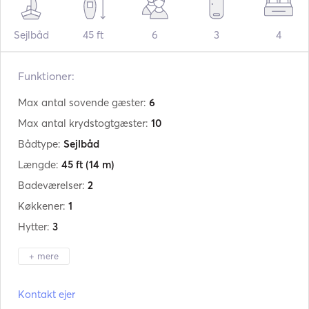
Sejlbåd
45 ft
6
3
4
Funktioner:
Max antal sovende gæster:
6
Max antal krydstogtgæster:
10
Bådtype:
Sejlbåd
Længde:
45 ft
(14 m)
Badeværelser:
2
Køkkener:
1
Hytter:
3
+ mere
Producent:
Beneteau
Kontakt ejer
Model:
Oceanis 45