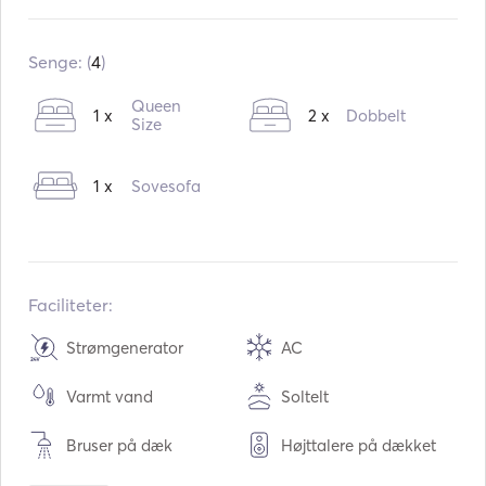
Indbygget:
11 / 2015
Ombygning i:
11 / 2022
Senge: (
4
)
Motorer:
1 x 57hp
Queen
1 x
2 x
Dobbelt
Brændstoftype:
Size
Diesel
Forbrug:
6
L /time
1 x
Sovesofa
Vandkapacitet:
570
L
Brændstofkapacitet:
400
L
Faciliteter:
Strømgenerator
AC
Varmt vand
Soltelt
Bruser på dæk
Højttalere på dækket