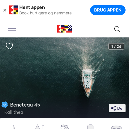
Hent appen
×
BRUG APPEN
Book hurtigere og nemmere
1 / 24
Beneteau 45
Del
Kallithea