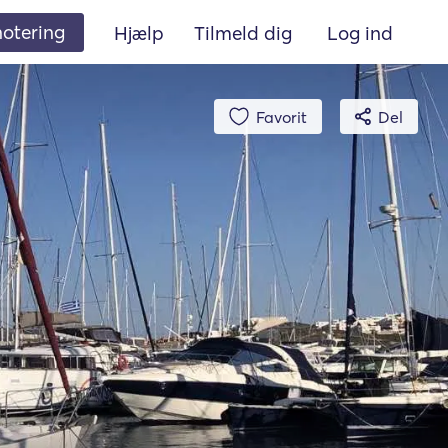
 notering
Hjælp
Tilmeld dig
Log ind
Favorit
Del