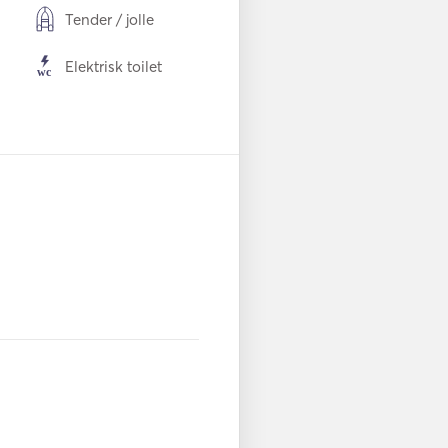
Tender / jolle
Elektrisk toilet
Bestik / glas / taller
kner
USB-forbindelse
Snorkleudstyr
Bug Thruster
Lommelygtepistol
ands
Redningsveste
Påhængsmotor