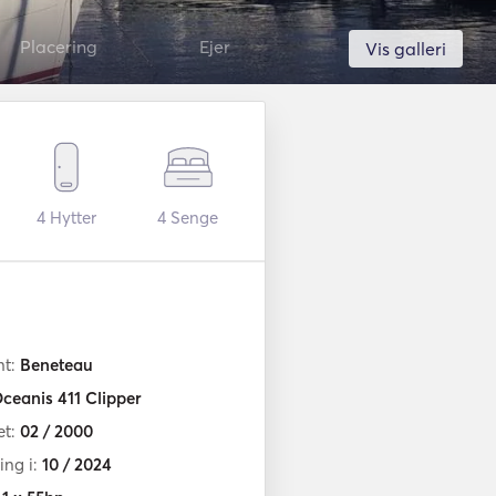
Placering
Ejer
Vis galleri
4
Hytter
4
Senge
nt:
Beneteau
ceanis 411 Clipper
et:
02 / 2000
ng i:
10 / 2024