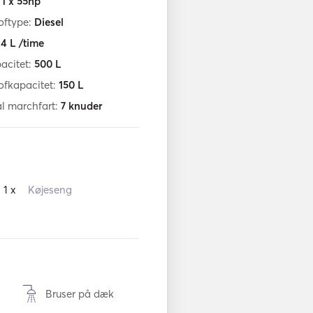
:
1 x 55hp
oftype:
Diesel
:
4
L /time
acitet:
500
L
ofkapacitet:
150
L
l marchfart:
7
knuder
1 x
Køjeseng
Bruser på dæk