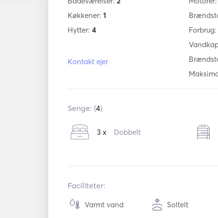
Badeværelser:
2
Motorer
Køkkener:
1
Brændst
Hytter:
4
Forbrug
Vandkap
Brændst
Kontakt ejer
Maksima
Senge: (
4
)
3 x
Dobbelt
Faciliteter:
Varmt vand
Soltelt