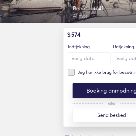
Beneteau 41
Alimos
$
574
Indtjekning
Udtjekning
Jeg har ikke brug for besætn
Booking anmodnin
eller
Send besked