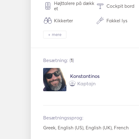
Højttalere på dækk
Cockpit bord
et
Kikkerter
Fakkel lys
+ mere
Køleskab
Ovn
Varmeplader
WiFi
Besætning: (
1
)
Mp3-afspiller / radi
Solpaneler
o / cd
Konstantinos
Padel Board
Autopilot
Kaptajn
Elektrisk anker
Fender
Vejledninger og kor
Håndholdte br
t
lukkere
Besætningssprog:
Navigationssystem
Vejrstation
Greek, English (US), English (UK), French
VHF