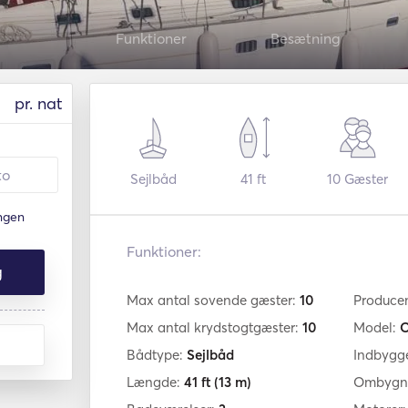
Funktioner
Besætning
pr. nat
Sejlbåd
41 ft
10
Gæster
ingen
Funktioner:
g
Max antal sovende gæster:
10
Produce
Max antal krydstogtgæster:
10
Model:
O
Bådtype:
Sejlbåd
Indbygg
Længde:
41 ft
(13 m)
Ombygni