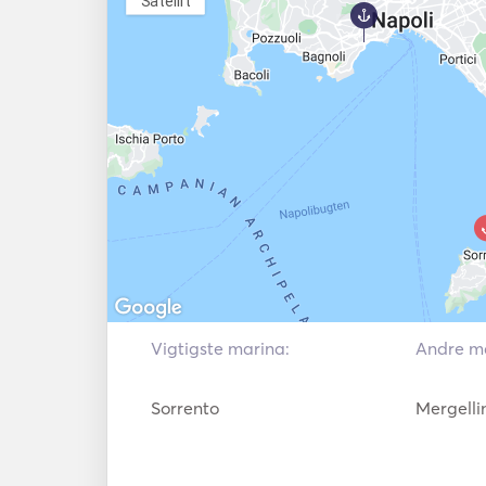
Satellittelefon
Vejrstation
Satellit
Påhængsmotor
VHF
Fender
Fiskesøger / S
Vigtigste marina:
Andre ma
Sorrento
Mergelli