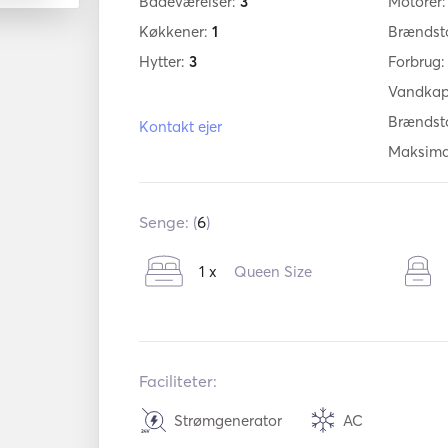
Badeværelser:
3
Motorer
Køkkener:
1
Brændst
Hytter:
3
Forbrug
Vandkap
Brændst
Kontakt ejer
Maksima
Senge: (
6
)
1 x
Queen Size
Faciliteter:
Strømgenerator
AC