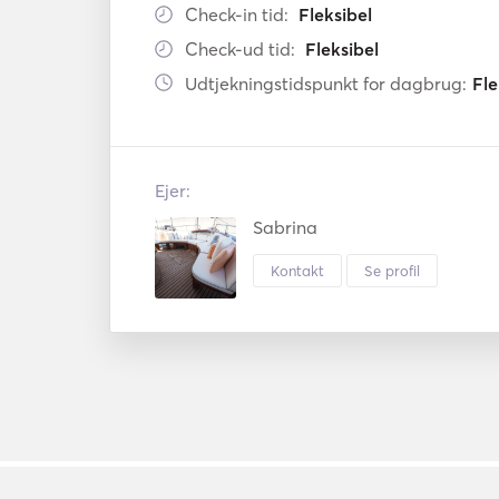
Check-in tid:
Fleksibel
Check-ud tid:
Fleksibel
Udtjekningstidspunkt for dagbrug:
Fle
Ejer:
Sabrina
Kontakt
Se profil