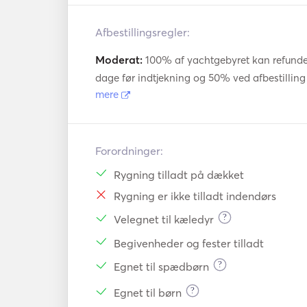
Afbestillingsregler:
Moderat:
100% af yachtgebyret kan refundere
dage før indtjekning og 50% ved afbestilling 
mere
Forordninger:
Rygning tilladt på dækket
Rygning er ikke tilladt indendørs
?
Velegnet til kæledyr
Begivenheder og fester tilladt
?
Egnet til spædbørn
?
Egnet til børn