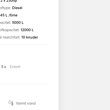
:
2 x 230hp
oftype:
Diesel
:
45
L /time
acitet:
5000
L
ofkapacitet:
12000
L
l marchfart:
10
knuder
5 x
Enkelt
Varmt vand