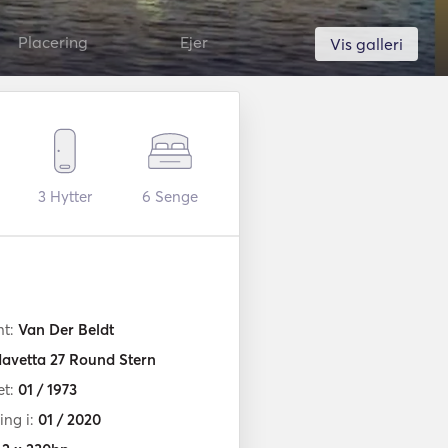
Placering
Ejer
Vis galleri
3
Hytter
6
Senge
nt:
Van Der Beldt
avetta 27 Round Stern
et:
01 / 1973
ng i:
01 / 2020