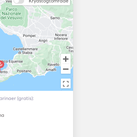
Elektriske spil
Krydstogtområde
Autopilot
onar
rinaer (gratis):
na