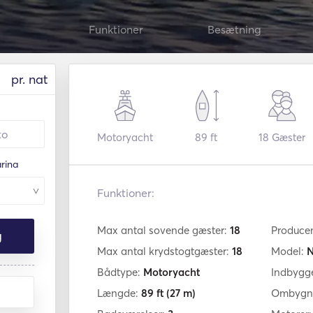
Funktioner
Besætning
pr. nat
Motoryacht
89 ft
18
Gæster
rina
Funktioner:
Max antal sovende gæster:
18
Produce
g
Max antal krydstogtgæster:
18
Model:
N
Bådtype:
Motoryacht
Indbygg
Længde:
89 ft
(27 m)
Ombygni