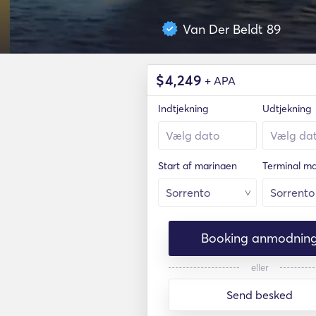
Van Der Beldt 89
$
4,249
+ APA
Indtjekning
Udtjekning
Start af marinaen
Terminal ma
Booking anmodnin
eller
Send besked