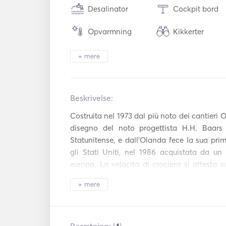
Desalinator
Cockpit bord
Opvarmning
Kikkerter
Sikkerhedssystem
Bruser på dæk
+ mere
Højttalere på 
Fakkel lys
et
Beskrivelse:   
Køleskab
Mikrobølgeovn
Costruita nel 1973 dal più noto dei cantieri O
Bestik / glas / taller
Opvaskemaski
disegno del noto progettista H.H. Baars 
kner
Statunitense, e dall'Olanda fece la sua pri
BBQ
Cocktailbar
gli Stati Uniti, nel 1986 acquistata da un
europa. La velocita di crociera si attesta s
Varmeplader
Kaffemaskine
consumo di circa 45 l/h più i generatori, la v
+ mere
1100 giri. Confort optional: Stabilizzatori Vo
WiFi
Aux-forbindels
Pirelli 10 metri motorizzato 2 x Mercury 300 cv
ponte di coperta il salone, la modernissima
Mp3-afspiller / radi
DVD-afspiller
o / cd
pranzo a prua, la zona notte dispone di tre c