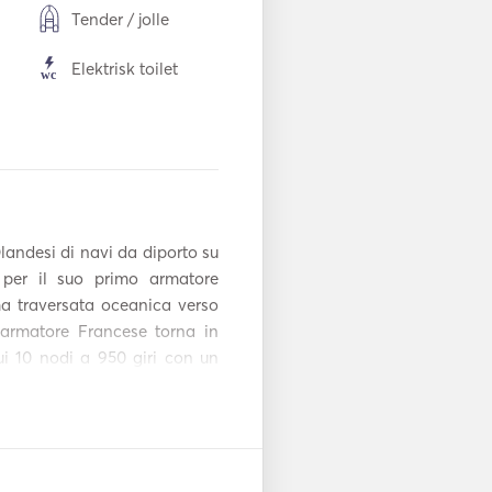
Tender / jolle
Elektrisk toilet
Soltelt
dækk
Fryser
Ovn
landesi di navi da diporto su 
ne
Ismaskine
per il suo primo armatore 
ma traversata oceanica verso 
Brødrister
 armatore Francese torna in 
ui 10 nodi a 950 giri con un 
TV
elocità massima è di 11 nodi a 
sper, dissalatore da 120 l/h, 
e
USB-forbindelse
. L'unità è così disposta: Sul 
 cucina in acciaio e la zona 
Vaskemaskine
abine di cui una armatoriale 