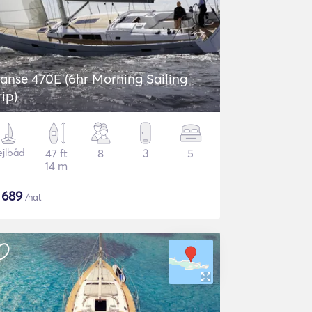
anse 470E (6hr Morning Sailing
rip)
ejlbåd
47 ft
8
3
5
14 m
$
689
/nat