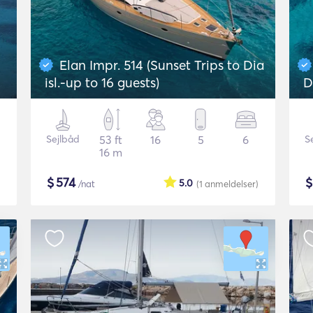
Elan Impr. 514 (Sunset Trips to Dia
isl.-up to 16 guests)
D
Sejlbåd
53 ft
16
5
6
S
16 m
$
574
5.0
/nat
(1
anmeldelser
)