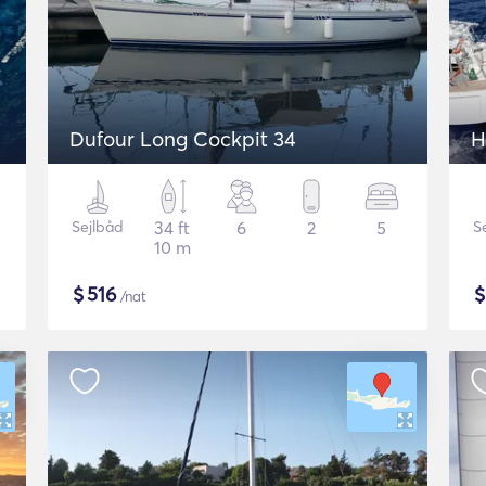
Dufour Long Cockpit 34
Sejlbåd
34 ft
6
2
5
S
10 m
$
516
/nat