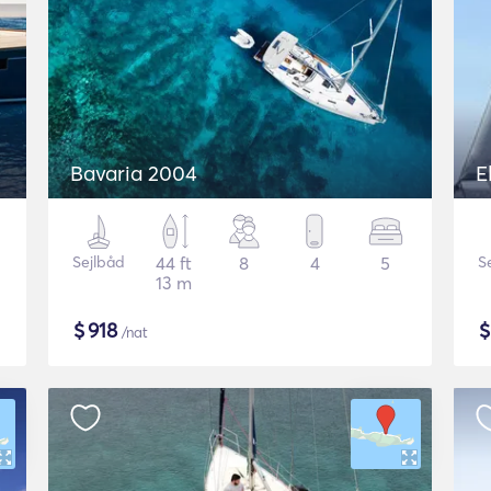
Bavaria 2004
E
Sejlbåd
44 ft
8
4
5
S
13 m
$
918
/nat