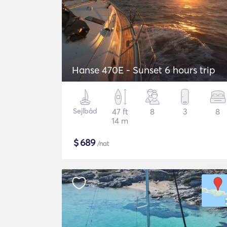
Hanse 470E - Sunset 6 hours trip
Sejlbåd
47 ft
8
3
8
14 m
$
689
/nat