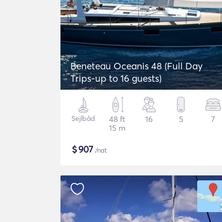
Beneteau Oceanis 48 (Full Day
Trips-up to 16 guests)
Sejlbåd
48 ft
16
5
7
15 m
$
907
/nat