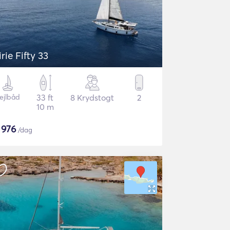
irie Fifty 33
ejlbåd
33 ft
8 Krydstogt
2
10 m
$
976
/dag