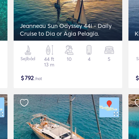
Jeanneau Sun Odyssey 44i - Daily
Cruise to Dia or Agia Pelagia.
K
Sejlbåd
44 ft
10
4
5
S
13 m
$
792
/nat