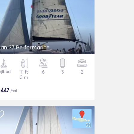
lan 37 Performance
ejlbåd
11 ft
6
3
2
3 m
$
447
/nat