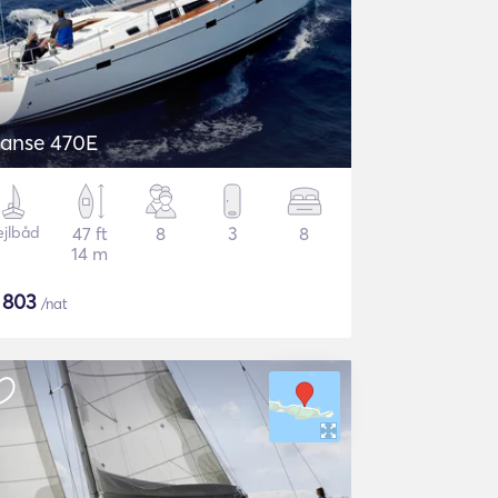
Hanse 470E
ejlbåd
47 ft
8
3
8
14 m
$
803
/nat