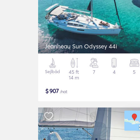
Jeanneau Sun Odyssey 44i
Sejlbåd
45 ft
7
4
5
14 m
$
907
/nat