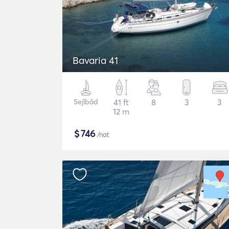
Bavaria 41
Sejlbåd
41 ft
8
3
3
12 m
$
746
/nat