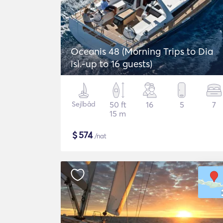
Oceanis 48 (Morning Trips to Dia
isl.-up to 16 guests)
Sejlbåd
50 ft
16
5
7
15 m
$
574
/nat