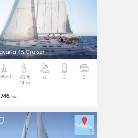
avaria 45 Cruiser
ejlbåd
45 ft
6
3
3
14 m
$
746
/nat