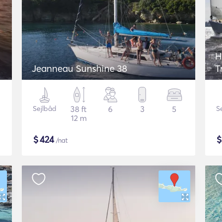
H
Jeanneau Sunshine 38
T
Sejlbåd
38 ft
6
3
5
S
12 m
$
424
/nat