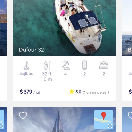
Dufour 32
B
Sejlbåd
32 ft
4
2
2
S
10 m
$
379
5.0
/nat
(1
anmeldelser
)