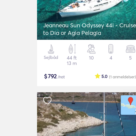
Jeanneau Sun Odyssey 44i - Cruise
to Dia or Agia Pelagia
Sejlbåd
44 ft
10
4
5
13 m
$
792
5.0
/nat
(1
anmeldelser
)