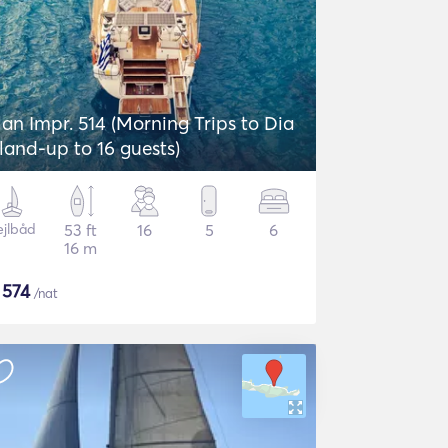
lan Impr. 514 (Morning Trips to Dia
sland-up to 16 guests)
ejlbåd
53 ft
16
5
6
16 m
$
574
/nat