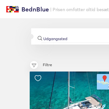
BednBlue
| Prisen omfatter altid besæ
Filtre