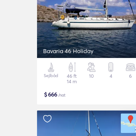
Bavaria 46 Holiday
Sejlbåd
46 ft
10
4
6
14 m
$
666
/nat