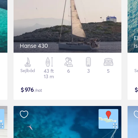
E
Hanse 430
i
Sejlbåd
43 ft
6
3
5
S
13 m
$
976
/nat