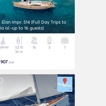
Elan Impr. 514 (Full Day Trips to
ia isl.-up to 16 guests)
ejlbåd
53 ft
16
5
7
16 m
$
907
/nat