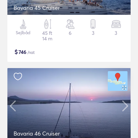
Bavaria 45 Cruiser
Sejlbåd
45 ft
6
3
3
14 m
$
746
/nat
Bavaria 46 Cruiser