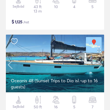
Sejlbåd
43 ft
10
4
5
13 m
$
1,125
/nat
Oceanis 48 (Sunset Trips to Dia isl.-up to 16
guests)
Sejlbåd
50 ft
16
5
7