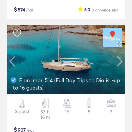
$
574
5.0
/nat
(1
anmeldelser
)
Elan Impr. 514 (Full Day Trips to Dia isl.-up
to 16 guests)
Sejlbåd
53 ft
16
5
7
16 m
$
907
/nat