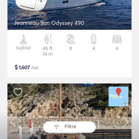
Jeanneau Sun Odyssey 490
Sejlbåd
46 ft
8
4
4
14 m
$
1,607
/nat
Filtre