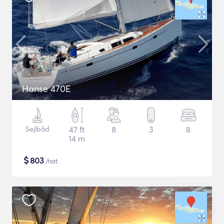
Hanse 470E
Sejlbåd
47 ft
8
3
8
14 m
$
803
/nat