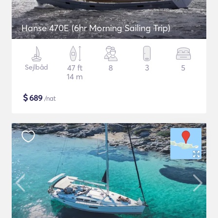
Hanse 470E (6hr Morning Sailing Trip)
Sejlbåd
47 ft
8
3
5
14 m
$
689
/nat