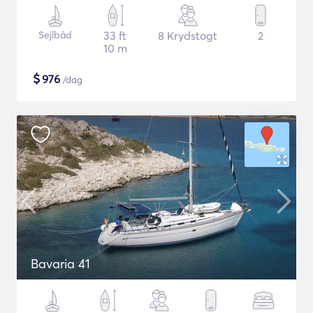
Sejlbåd
33 ft
8 Krydstogt
2
10 m
$
976
/dag
Bavaria 41