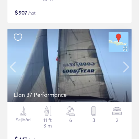
$
907
/nat
Elan 37 Performance
Sejlbåd
11 ft
6
3
2
3 m