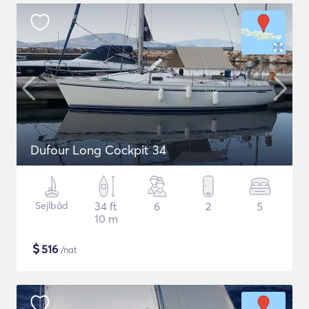
Dufour Long Cockpit 34
Sejlbåd
34 ft
6
2
5
10 m
$
516
/nat