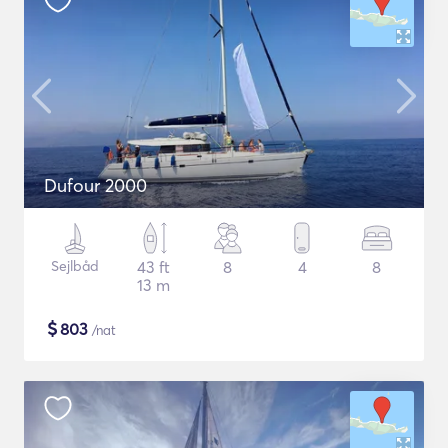
Dufour 2000
Sejlbåd
43 ft
8
4
8
13 m
$
803
/nat