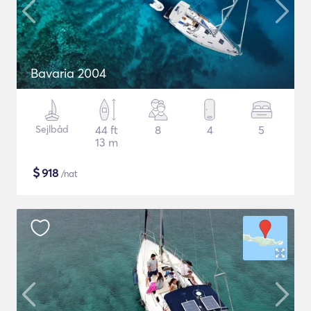
Bavaria 2004
Sejlbåd
44 ft
8
4
5
13 m
$
918
/nat