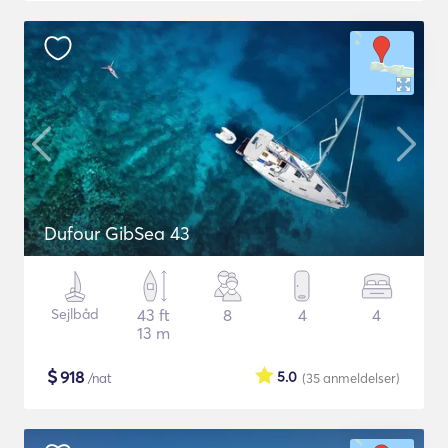
Dufour GibSea 43
Sejlbåd
43 ft
8
4
4
13 m
$
918
5.0
/nat
(35
anmeldelser
)