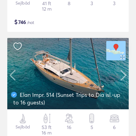
Sejlbåd
41 ft
8
3
3
12 m
$
746
/nat
Elan Impr. 514 (Sunset Trips to Dia isl.-up
to 16 guests)
Sejlbåd
53 ft
16
5
6
16 m