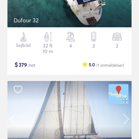
Dufour 32
Sejlbåd
32 ft
4
2
2
10 m
$
379
5.0
/nat
(1
anmeldelser
)