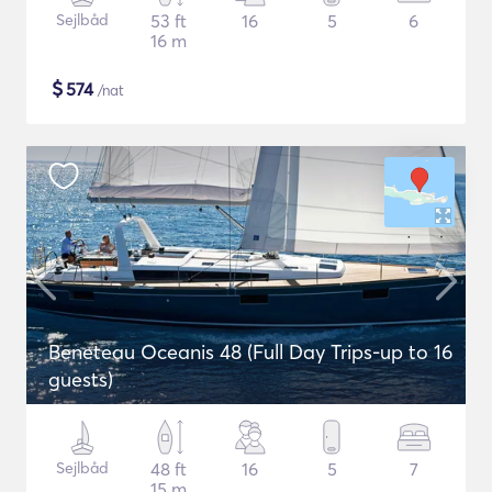
Sejlbåd
53 ft
16
5
6
16 m
$
574
/nat
Beneteau Oceanis 48 (Full Day Trips-up to 16
guests)
Sejlbåd
48 ft
16
5
7
15 m