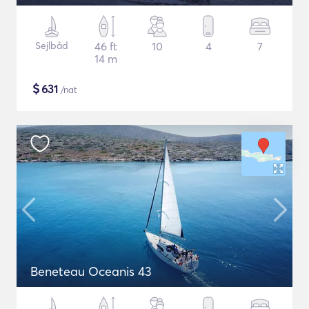
Sejlbåd
46 ft
10
4
7
14 m
$
631
/nat
Beneteau Oceanis 43