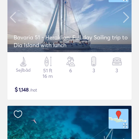
Bavaria 51 - Heraklion: Full day Sailing trip to
Dia Island with lunch
Sejlbåd
51 ft
6
3
3
16 m
$
1,148
/nat