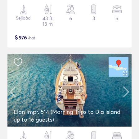
Sejlbåd
43 ft
6
3
5
13 m
$
976
/nat
Elan Impr. 514 (Morning Trips to Dia island-
up to 16 guests)