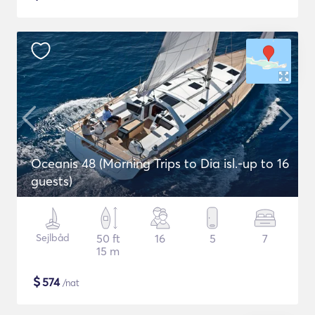
Oceanis 48 (Morning Trips to Dia isl.-up to 16
guests)
Sejlbåd
50 ft
16
5
7
15 m
$
574
/nat