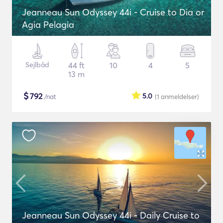
Jeanneau Sun Odyssey 44i - Cruise to Dia or
Agia Pelagia
Sejlbåd
44 ft
10
4
5
13 m
$
792
5.0
/nat
(1
anmeldelser
)
Jeanneau Sun Odyssey 44i - Daily Cruise to