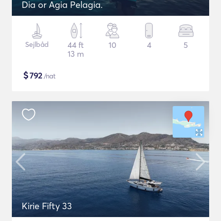
Dia or Agia Pelagia.
Sejlbåd
44 ft
10
4
5
13 m
$
792
/nat
Kirie Fifty 33