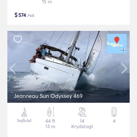
15 m
$
574
/nat
Jeanneau Sun Odyssey 469
Sejlbåd
44 ft
14
4
13 m
Krydstogt