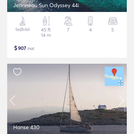
Jeanneau Sun Odyssey 44i
Sejlbåd
45 ft
7
4
5
14 m
$
907
/nat
Hanse 430