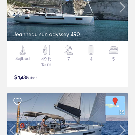
Jeanneau sun odyssey 490
Sejlbåd
49 ft
7
4
5
15 m
$
1,435
/nat