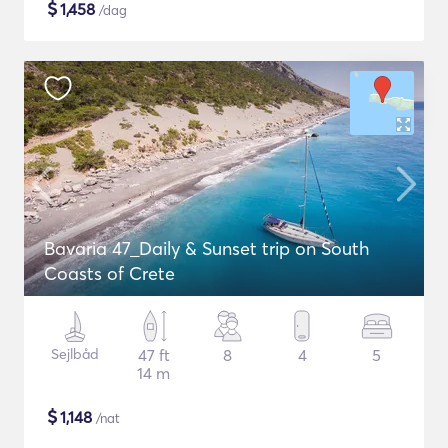
$
1,458
/dag
Bavaria 47_Daily & Sunset trip on South
Coasts of Crete
Sejlbåd
47 ft
8
4
5
14 m
$
1,148
/nat