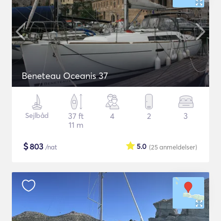
Beneteau Oceanis 37
Sejlbåd
37 ft
4
2
3
11 m
$
803
5.0
/nat
(25
anmeldelser
)