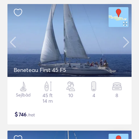
Beneteau First 45 F5
Sejlbåd
45 ft
10
4
8
14 m
$
746
/nat