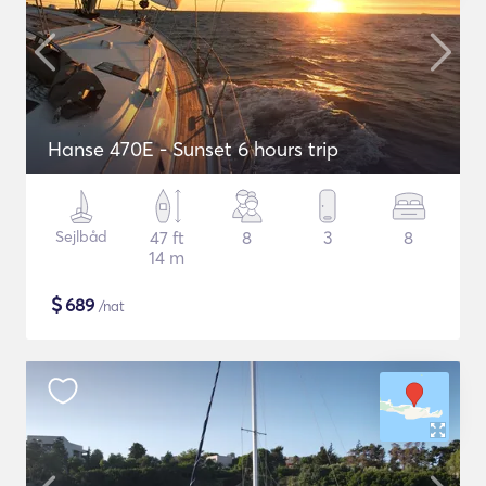
Hanse 470E - Sunset 6 hours trip
Sejlbåd
47 ft
8
3
8
14 m
$
689
/nat