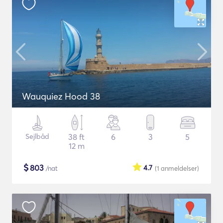
Wauquiez Hood 38
Sejlbåd
38 ft
6
3
5
12 m
$
803
4.7
/nat
(1
anmeldelser
)