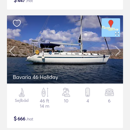
$
447
/nat
Bavaria 46 Holiday
Sejlbåd
46 ft
10
4
6
14 m
$
666
/nat