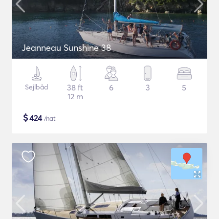
Jeanneau Sunshine 38
Sejlbåd
38 ft
6
3
5
12 m
$
424
/nat