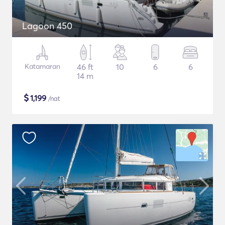
Lagoon 450
Katamaran
46 ft
10
6
6
14 m
$
1,199
/nat