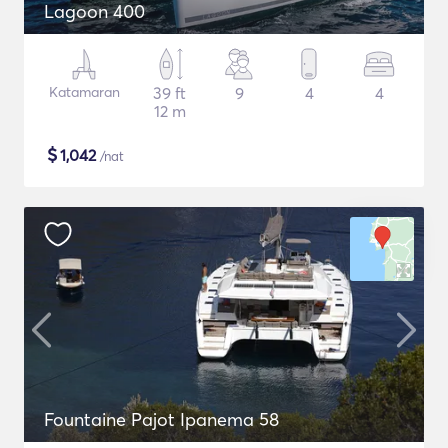
Lagoon 400
Katamaran
39 ft
9
4
4
12 m
$
1,042
/nat
Fountaine Pajot Ipanema 58