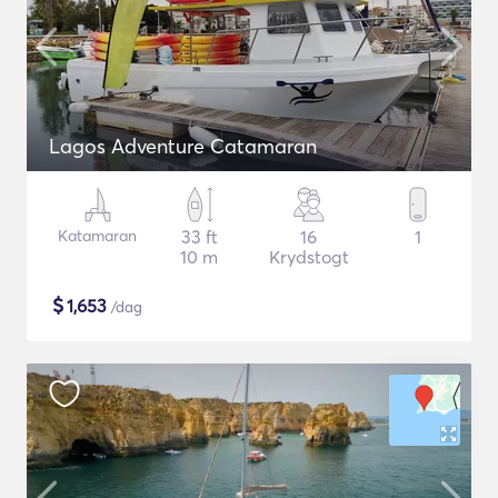
Lagos Adventure Catamaran
Katamaran
33 ft
16
1
10 m
Krydstogt
$
1,653
/dag