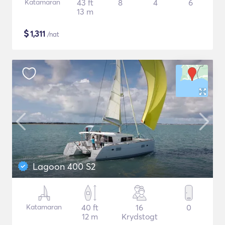
Katamaran
43 ft
8
4
6
13 m
$
1,311
/nat
Lagoon 400 S2
Katamaran
40 ft
16
0
12 m
Krydstogt