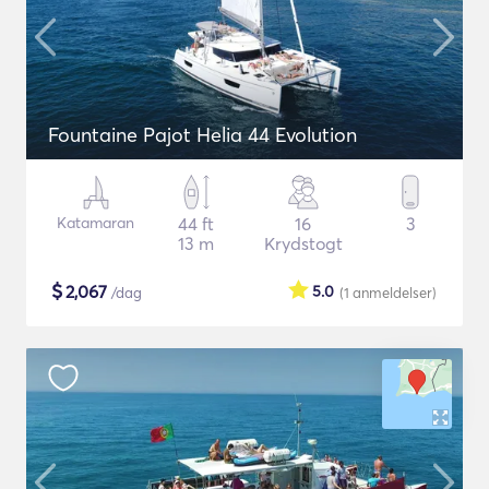
Fountaine Pajot Helia 44 Evolution
Katamaran
44 ft
16
3
13 m
Krydstogt
$
2,067
5.0
/dag
(1
anmeldelser
)