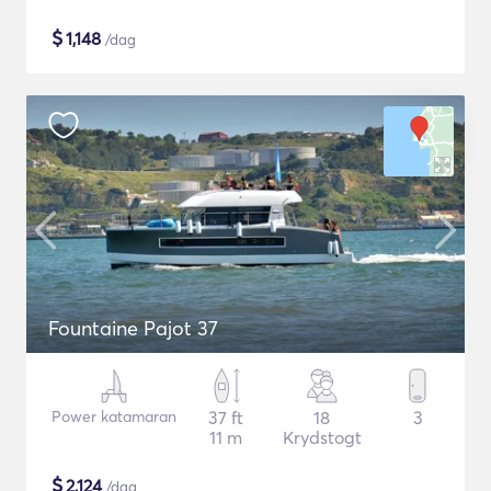
$
1,148
/dag
Fountaine Pajot 37
Power katamaran
37 ft
18
3
11 m
Krydstogt
$
2,124
/dag