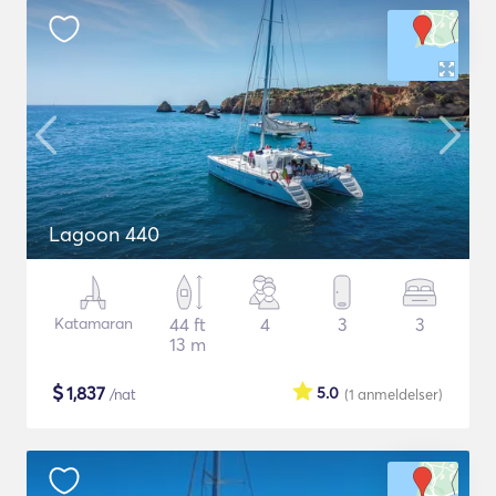
Lagoon 440
Katamaran
44 ft
4
3
3
13 m
$
1,837
5.0
/nat
(1
anmeldelser
)