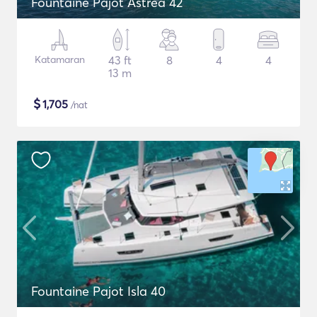
Fountaine Pajot Astrea 42
Katamaran
43 ft
8
4
4
13 m
$
1,705
/nat
Fountaine Pajot Isla 40