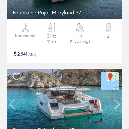
Fountaine Pajot Maryland 37
Katamaran
37 ft
14
2
11 m
Krydstogt
$
2,641
/dag