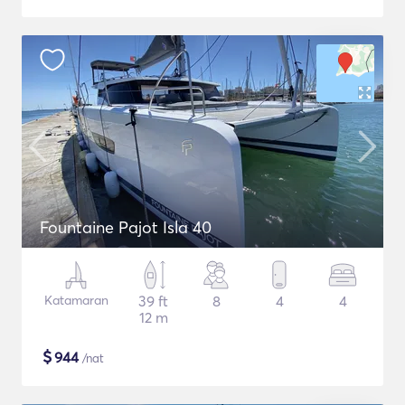
Fountaine Pajot Isla 40
Katamaran
39 ft
8
4
4
12 m
$
944
/nat