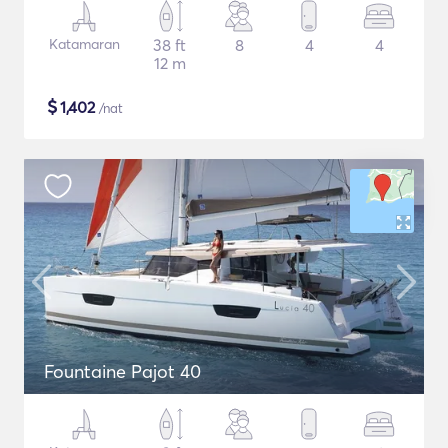
Katamaran
38 ft
8
4
4
12 m
$
1,402
/nat
Fountaine Pajot 40