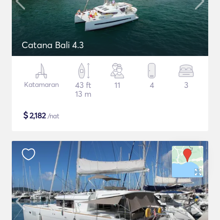
Catana Bali 4.3
Katamaran
43 ft
11
4
3
13 m
$
2,182
/nat