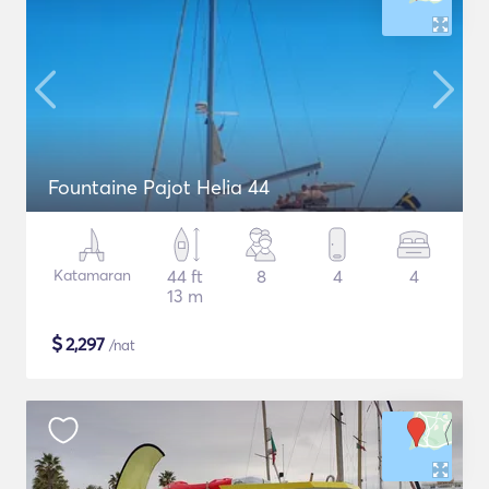
Fountaine Pajot Helia 44
Katamaran
44 ft
8
4
4
13 m
$
2,297
/nat