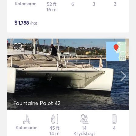
Katamaran
52 ft
6
3
3
16 m
$
1,788
/nat
Fountaine Pajot 42
Katamaran
45 ft
14
4
14 m
Krydstogt