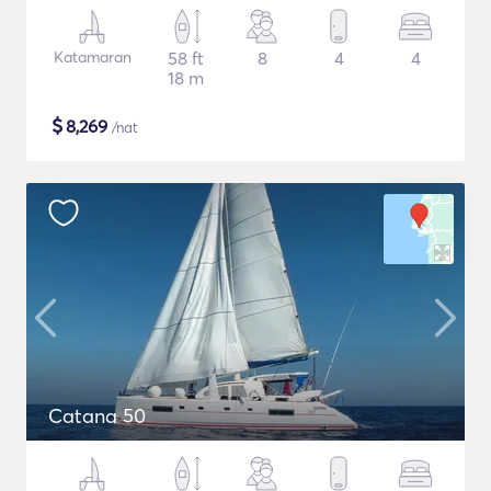
Katamaran
58 ft
8
4
4
18 m
$
8,269
/nat
Catana 50