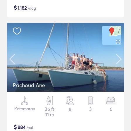
$
1,182
/dag
Pachoud Ane
Katamaran
36 ft
8
3
6
11 m
$
884
/nat