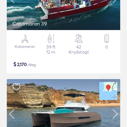
Catamaran 39
Katamaran
39 ft
42
0
12 m
Krydstogt
$
2,170
/dag