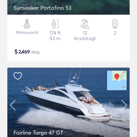
Sunseeker Portofino 53
Motoryacht
174 ft
12
2
53 m
Krydstogt
$
2,469
/dag
Fairline Targa 47 GT