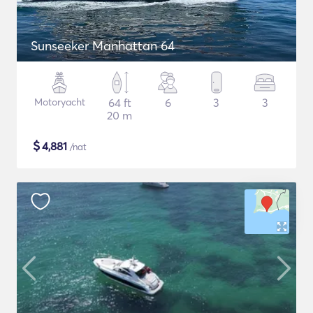
Sunseeker Manhattan 64
Motoryacht
64 ft
6
3
3
20 m
$
4,881
/nat