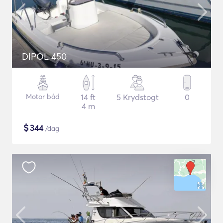
DIPOL 450
Motor båd
14 ft
5 Krydstogt
0
4 m
$
344
/dag