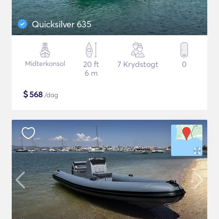
Quicksilver 635
Midterkonsol
20 ft
7 Krydstogt
0
6 m
$
568
/dag