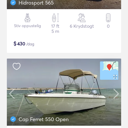
Hidrosport 565
Stiv oppustelig
17 ft
6 Krydstogt
0
5 m
$
430
/dag
Cap Ferret 550 Open