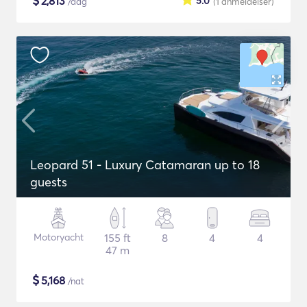
$
2,813
5.0
/dag
(1
anmeldelser
)
Leopard 51 - Luxury Catamaran up to 18
guests
Motoryacht
155 ft
8
4
4
47 m
$
5,168
/nat