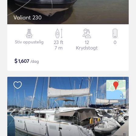
Valiant 230
Stiv oppustelig
23 ft
12
0
7 m
Krydstogt
$
1,607
/dag