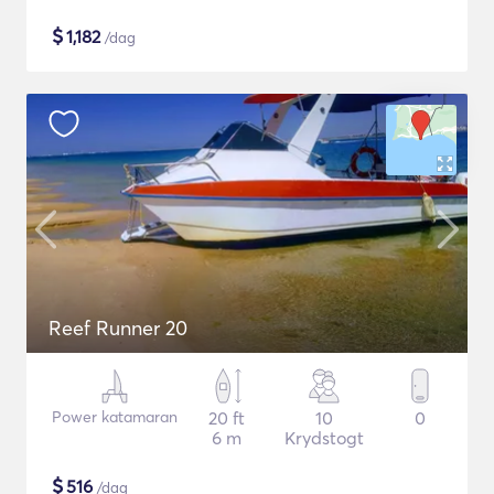
$
1,182
/dag
Reef Runner 20
Power katamaran
20 ft
10
0
6 m
Krydstogt
$
516
/dag