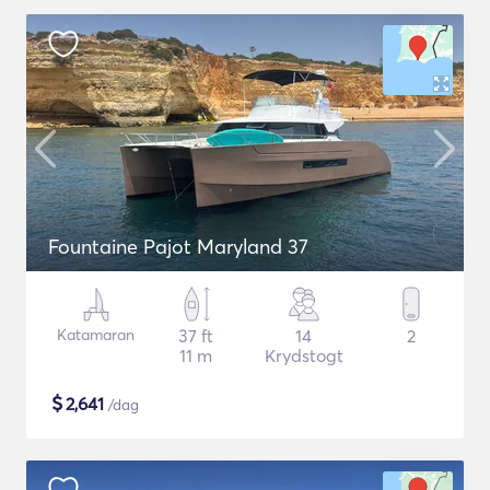
Fountaine Pajot Maryland 37
Katamaran
37 ft
14
2
11 m
Krydstogt
$
2,641
/dag