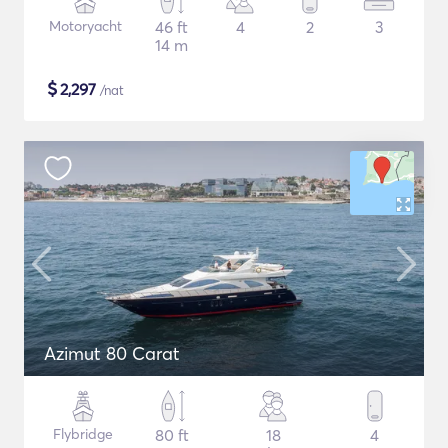
Motoryacht
46 ft
4
2
3
14 m
$
2,297
/nat
Azimut 80 Carat
Flybridge
80 ft
18
4