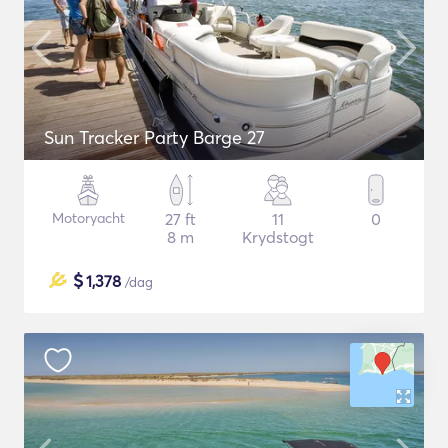
Sun Tracker Party Barge 27
Motoryacht
27 ft
11
0
8 m
Krydstogt
$
1,378
/dag