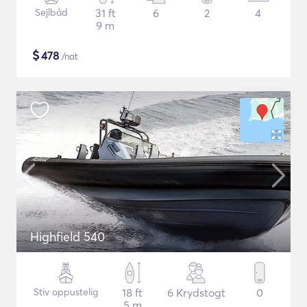
Sejlbåd
31 ft
6
2
4
9 m
$
478
/nat
Highfield 540
Stiv oppustelig
18 ft
6 Krydstogt
0
5 m