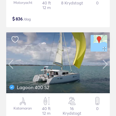
Motoryacht
40 ft
8 Krydstogt
0
12 m
$
836
/dag
Lagoon 400 S2
Katamaran
40 ft
16
0
12 m
Krydstogt