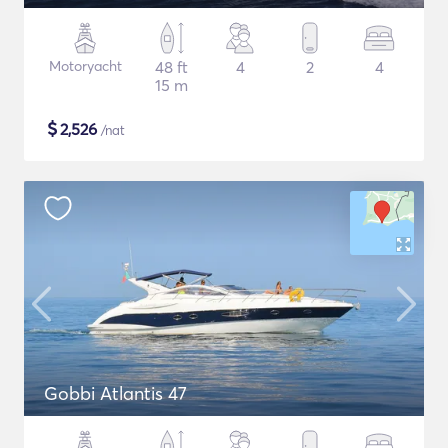
Motoryacht
48 ft
4
2
4
15 m
$
2,526
/nat
Gobbi Atlantis 47