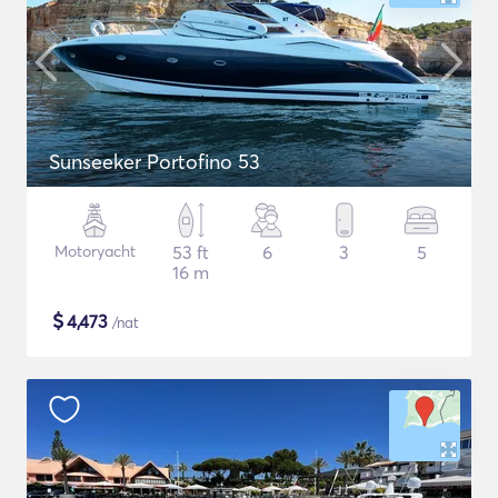
Sunseeker Portofino 53
Motoryacht
53 ft
6
3
5
16 m
$
4,473
/nat