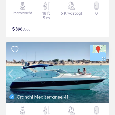
Motoryacht
18 ft
6 Krydstogt
0
5 m
$
396
/dag
Cranchi Mediterranee 41