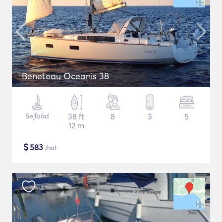
Beneteau Oceanis 38
Sejlbåd
38 ft
8
3
5
12 m
$
583
/nat