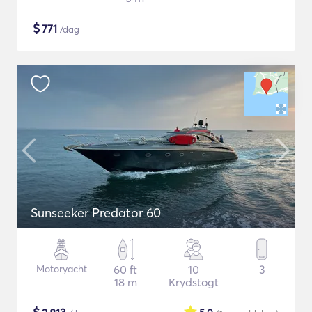
$
771
/dag
Sunseeker Predator 60
Motoryacht
60 ft
10
3
18 m
Krydstogt