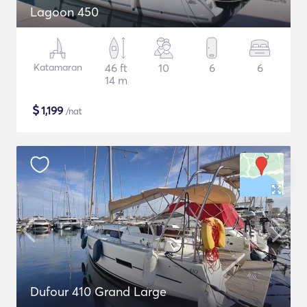
Lagoon 450
Katamaran
46 ft
10
6
6
14 m
$
1,199
/nat
Dufour 410 Grand Large