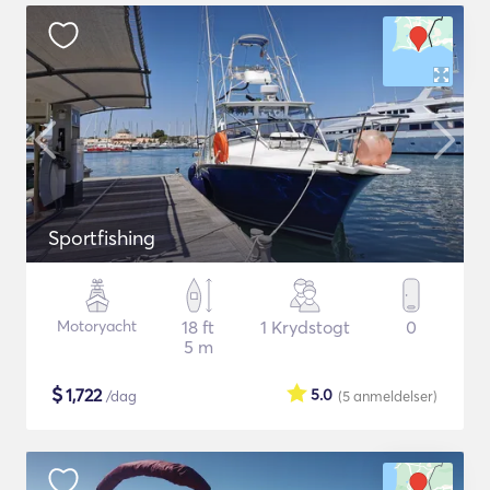
Sportfishing
Motoryacht
18 ft
1 Krydstogt
0
5 m
$
1,722
5.0
/dag
(5
anmeldelser
)