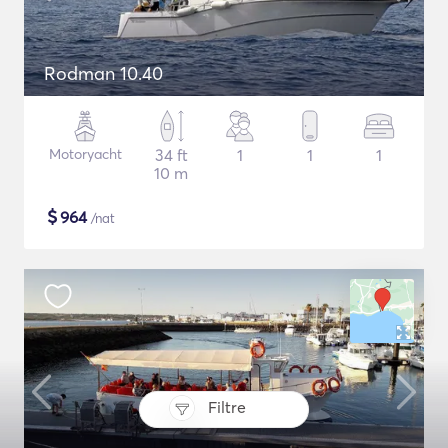
Rodman 10.40
Motoryacht
34 ft
1
1
1
10 m
$
964
/nat
Filtre