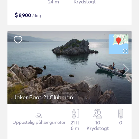
24 m
Krydstogt
$
8,900
/dag
Joker Boat 21 Clubman
Oppustelig påhængsmotor
21 ft
10
0
6 m
Krydstogt