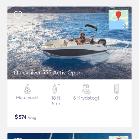
Quicksilver 555 Activ Open
Motoryacht
18 ft
6 Krydstogt
0
5 m
$
574
/dag