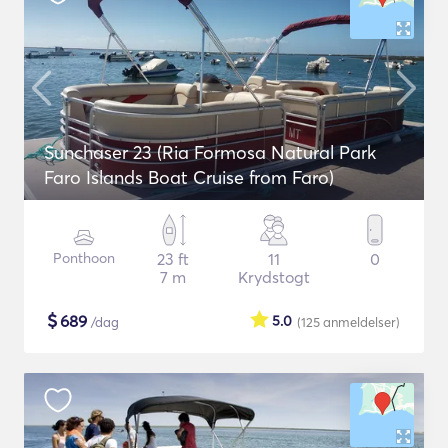
Sunchaser 23 (Ria Formosa Natural Park
Faro Islands Boat Cruise from Faro)
Ponthoon
23 ft
11
0
7 m
Krydstogt
$
689
5.0
/dag
(125
anmeldelser
)