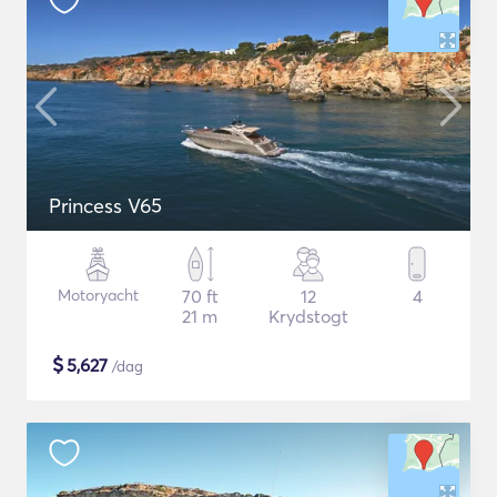
Princess V65
Motoryacht
70 ft
12
4
21 m
Krydstogt
$
5,627
/dag