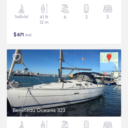
Sejlbåd
41 ft
6
3
3
12 m
$
671
/nat
Beneteau Oceanis 323