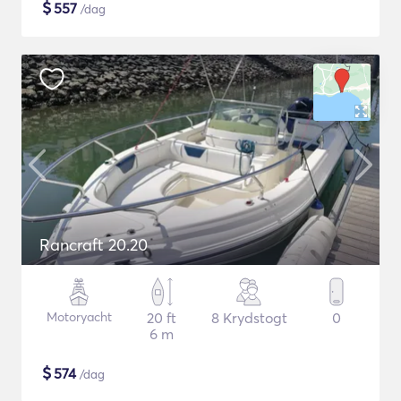
$
557
/dag
Rancraft 20.20
Motoryacht
20 ft
8 Krydstogt
0
6 m
$
574
/dag