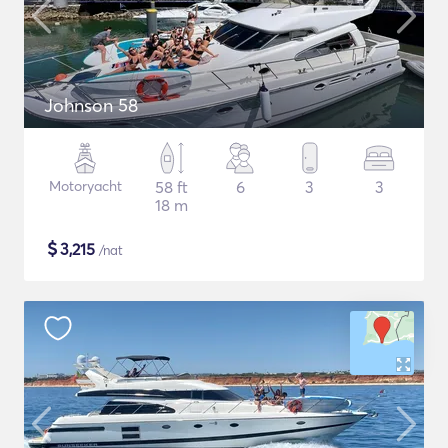
Johnson 58
Motoryacht
58 ft
6
3
3
18 m
$
3,215
/nat