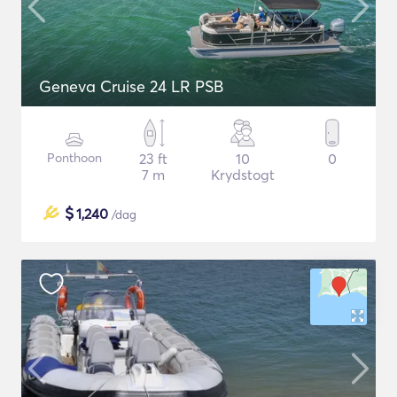
Geneva Cruise 24 LR PSB
Ponthoon
23 ft
10
0
7 m
Krydstogt
$
1,240
/dag