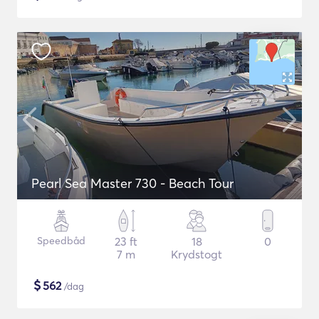
Pearl Sea Master 730 - Beach Tour
Speedbåd
23 ft
18
0
7 m
Krydstogt
$
562
/dag