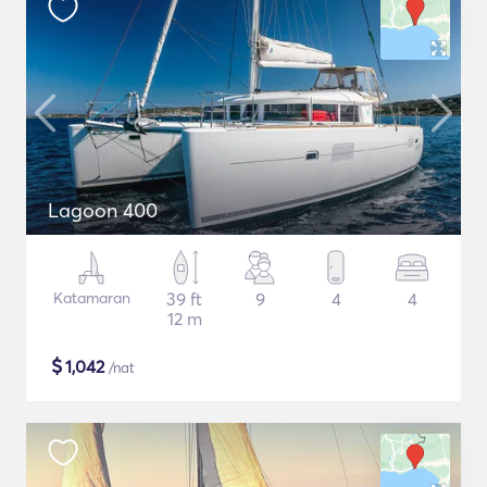
Lagoon 400
Katamaran
39 ft
9
4
4
12 m
$
1,042
/nat