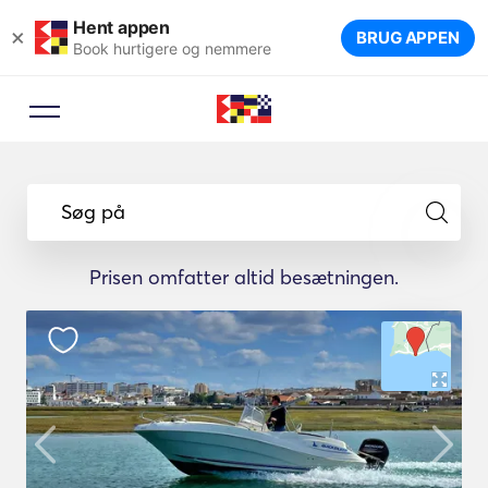
Hent appen
×
BRUG APPEN
Book hurtigere og nemmere
Søg på
Prisen omfatter altid besætningen.