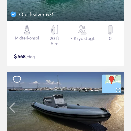
Quicksilver 635
Midterkonsol
20 ft
7 Krydstogt
0
6 m
$
568
/dag