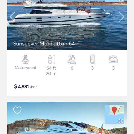
Sunseeker Manhattan 64
Motoryacht
64 ft
6
3
3
20 m
$
4,881
/nat