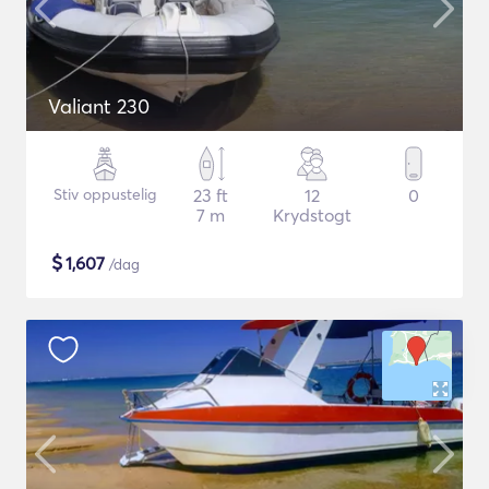
Valiant 230
Stiv oppustelig
23 ft
12
0
7 m
Krydstogt
$
1,607
/dag