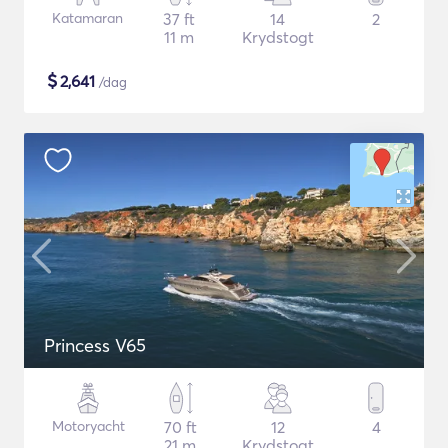
Katamaran
37 ft
14
2
11 m
Krydstogt
$
2,641
/dag
Princess V65
Motoryacht
70 ft
12
4
21 m
Krydstogt