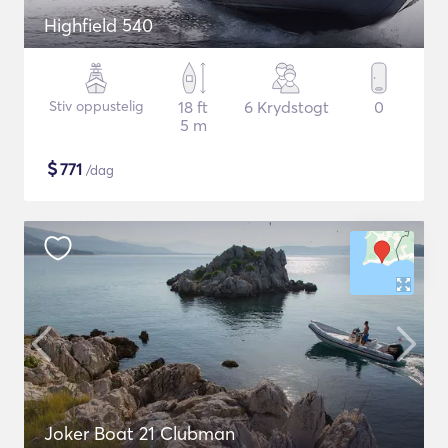
Highfield 540
Stiv oppustelig
18 ft
6 Krydstogt
0
5 m
$
771
/dag
Joker Boat 21 Clubman