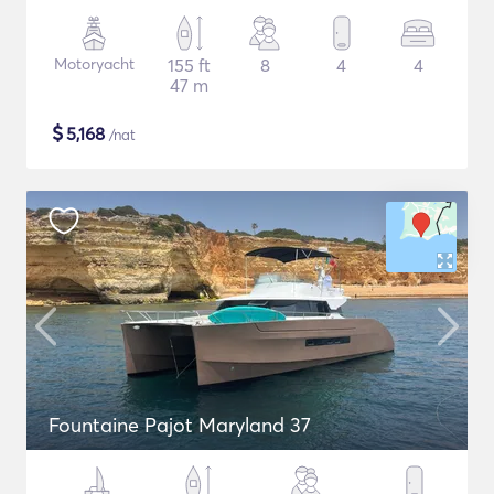
Motoryacht
155 ft
8
4
4
47 m
$
5,168
/nat
Fountaine Pajot Maryland 37