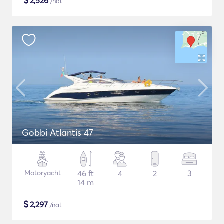
$
2,526
/nat
Gobbi Atlantis 47
Motoryacht
46 ft
4
2
3
14 m
$
2,297
/nat