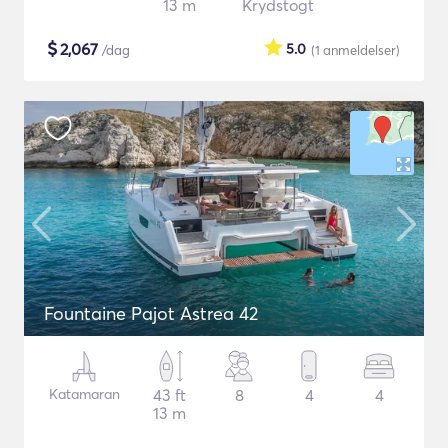
13 m
Krydstogt
$
2,067
5.0
/dag
(1
anmeldelser
)
Fountaine Pajot Astrea 42
Katamaran
43 ft
8
4
4
13 m