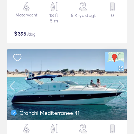
Motoryacht
18 ft
6 Krydstogt
0
5 m
$
396
/dag
Cranchi Mediterranee 41