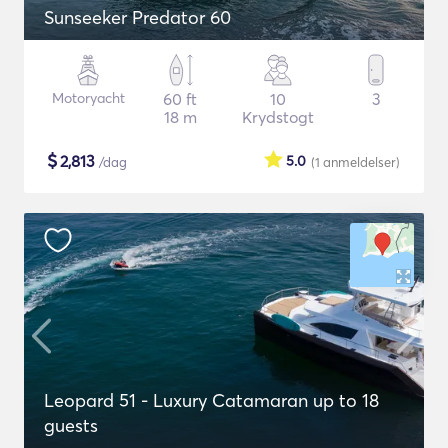
Sunseeker Predator 60
Motoryacht
60 ft
10
3
18 m
Krydstogt
$
2,813
5.0
/dag
(1
anmeldelser
)
Leopard 51 - Luxury Catamaran up to 18
guests