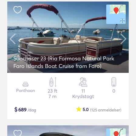
Sunchaser 23 (Ria Formosa Natural Park
Faro Islands Boat Cruise from Faro)
Ponthoon
23 ft
11
0
7 m
Krydstogt
$
689
5.0
/dag
(125
anmeldelser
)