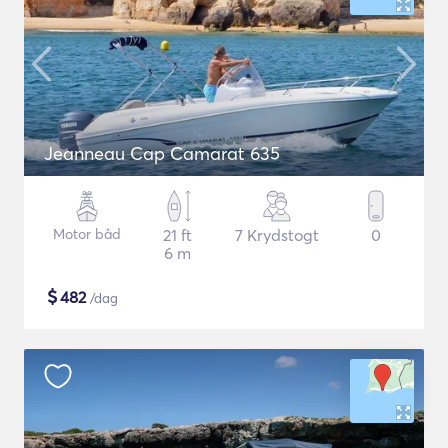
Jeanneau Cap Camarat 635
Motor båd
21 ft
7 Krydstogt
0
6 m
$
482
/dag