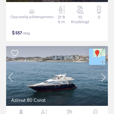
Oppustelig påhængsmotor
21 ft
10
0
6 m
Krydstogt
$
557
/dag
Azimut 80 Carat