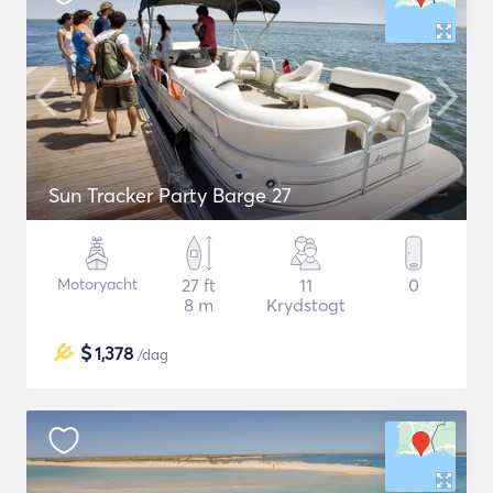
Sun Tracker Party Barge 27
Motoryacht
27 ft
11
0
8 m
Krydstogt
$
1,378
/dag