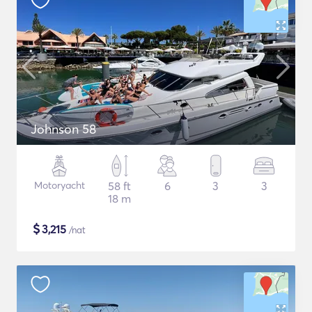
Johnson 58
Motoryacht
58 ft
6
3
3
18 m
$
3,215
/nat