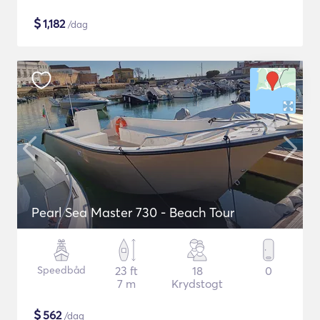
$
1,182
/dag
Pearl Sea Master 730 - Beach Tour
Speedbåd
23 ft
18
0
7 m
Krydstogt
$
562
/dag