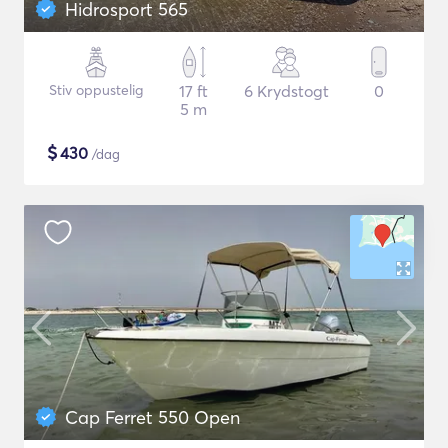
Hidrosport 565
Stiv oppustelig
17 ft
6 Krydstogt
0
5 m
$
430
/dag
Cap Ferret 550 Open