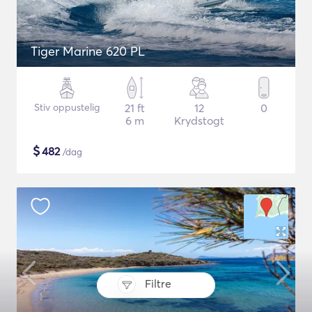
Tiger Marine 620 PL
Stiv oppustelig
21 ft
12
0
6 m
Krydstogt
$
482
/dag
Filtre