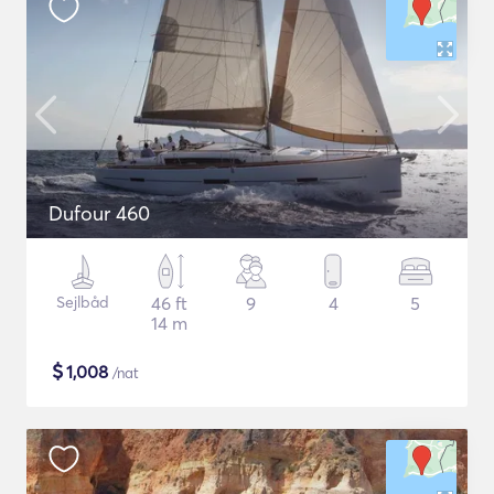
Dufour 460
Sejlbåd
46 ft
9
4
5
14 m
$
1,008
/nat