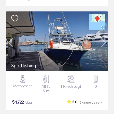
Sportfishing
Motoryacht
18 ft
1 Krydstogt
0
5 m
$
1,722
5.0
/dag
(5
anmeldelser
)