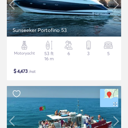
Sunseeker Portofino 53
Motoryacht
53 ft
6
3
5
16 m
$
4,473
/nat