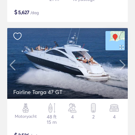
$
5,627
/dag
Fairline Targa 47 GT
Motoryacht
48 ft
4
2
4
15 m