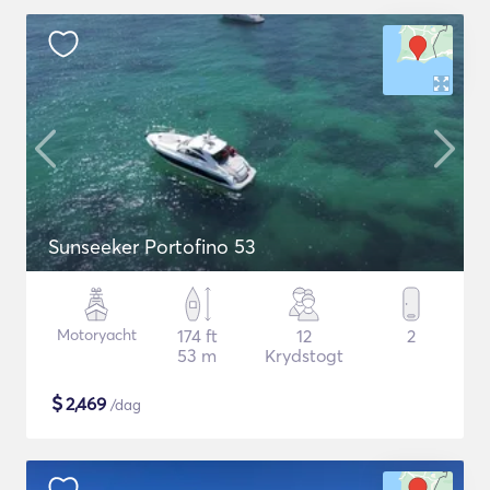
Sunseeker Portofino 53
Motoryacht
174 ft
12
2
53 m
Krydstogt
$
2,469
/dag