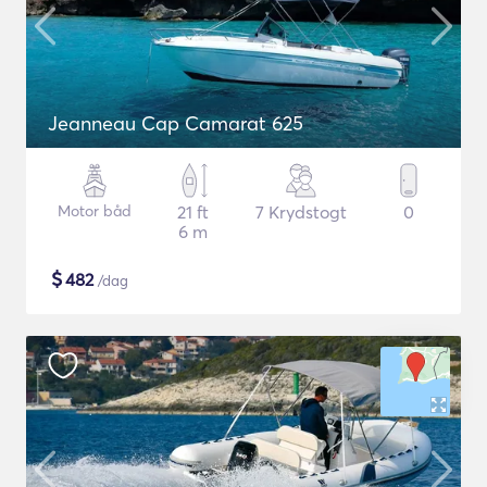
Jeanneau Cap Camarat 625
Motor båd
21 ft
7 Krydstogt
0
6 m
$
482
/dag