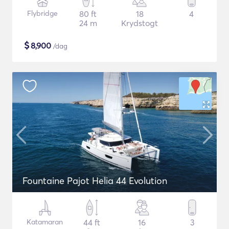
Flybridge
80 ft
18
4
24 m
Krydstogt
$
8,900
/dag
Fountaine Pajot Helia 44 Evolution
Katamaran
44 ft
16
3