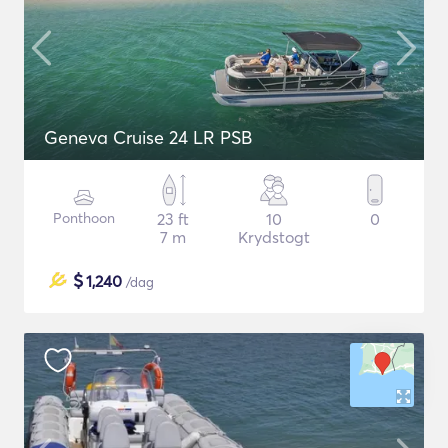
Geneva Cruise 24 LR PSB
Ponthoon
23 ft
10
0
7 m
Krydstogt
$
1,240
/dag