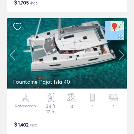
$
1,705
/nat
Fountaine Pajot Isla 40
Katamaran
38 ft
8
4
4
12 m
$
1,402
/nat