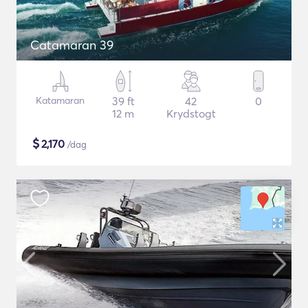
Catamaran 39
Katamaran
39 ft
42
0
12 m
Krydstogt
$
2,170
/dag