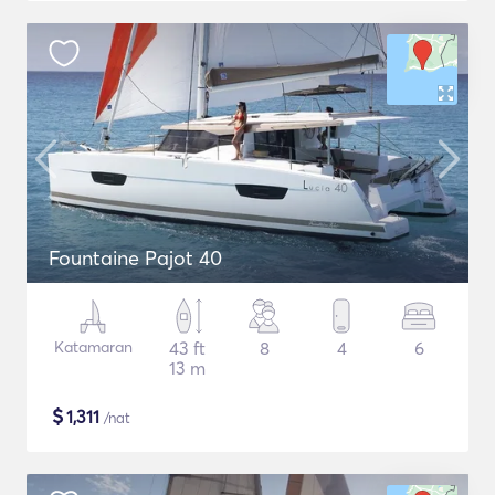
Fountaine Pajot 40
Katamaran
43 ft
8
4
6
13 m
$
1,311
/nat