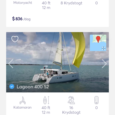
Motoryacht
40 ft
8 Krydstogt
0
12 m
$
836
/dag
Lagoon 400 S2
Katamaran
40 ft
16
0
12 m
Krydstogt