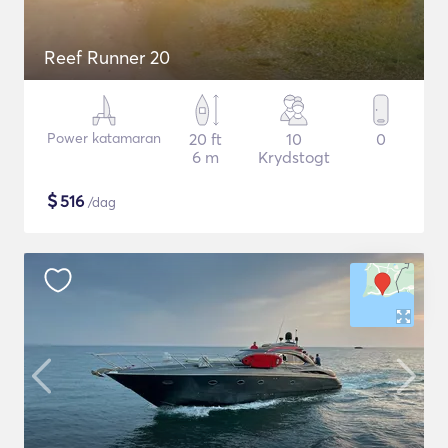
Reef Runner 20
Power katamaran
20 ft
10
0
6 m
Krydstogt
$
516
/dag