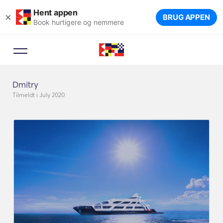
Hent appen
×
BRUG APPEN
Book hurtigere og nemmere
Dmitry
Tilmeldt i July 2020