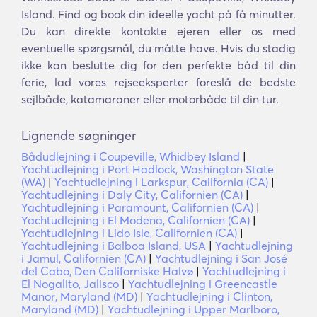
Island. Find og book din ideelle yacht på få minutter.
Du kan direkte kontakte ejeren eller os med
eventuelle spørgsmål, du måtte have. Hvis du stadig
ikke kan beslutte dig for den perfekte båd til din
ferie, lad vores rejseeksperter foreslå de bedste
sejlbåde, katamaraner eller motorbåde til din tur.
Lignende søgninger
Bådudlejning i Coupeville, Whidbey Island
|
Yachtudlejning i Port Hadlock, Washington State
(WA)
|
Yachtudlejning i Larkspur, California (CA)
|
Yachtudlejning i Daly City, Californien (CA)
|
Yachtudlejning i Paramount, Californien (CA)
|
Yachtudlejning i El Modena, Californien (CA)
|
Yachtudlejning i Lido Isle, Californien (CA)
|
Yachtudlejning i Balboa Island, USA
|
Yachtudlejning
i Jamul, Californien (CA)
|
Yachtudlejning i San José
del Cabo, Den Californiske Halvø
|
Yachtudlejning i
El Nogalito, Jalisco
|
Yachtudlejning i Greencastle
Manor, Maryland (MD)
|
Yachtudlejning i Clinton,
Maryland (MD)
|
Yachtudlejning i Upper Marlboro,