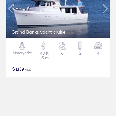
Grand Banks yacht cruise
Motoryacht
48 ft
6
2
4
15 m
$
1,139
/nat