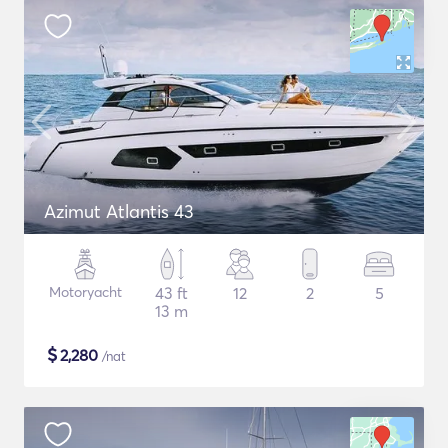
Azimut Atlantis 43
Motoryacht
43 ft
12
2
5
13 m
$
2,280
/nat