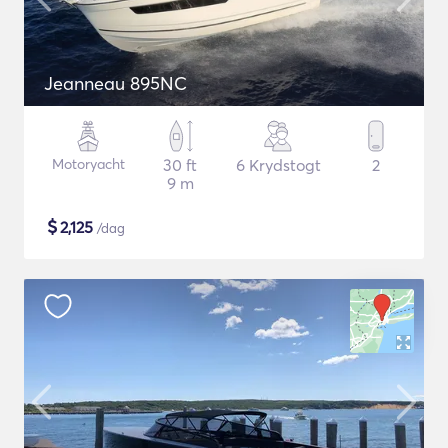
Jeanneau 895NC
Motoryacht
30 ft
6 Krydstogt
2
9 m
$
2,125
/dag