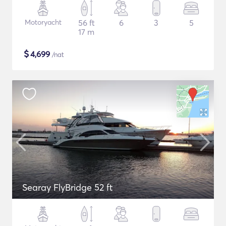
Motoryacht
56 ft
6
3
5
17 m
$
4,699
/nat
Searay FlyBridge 52 ft