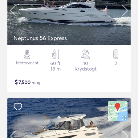
Neptunus 56 Express
Motoryacht
60 ft
10
2
18 m
Krydstogt
$
7,500
/dag