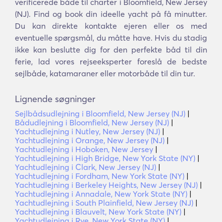
verificerede både til charter i Bloomfield, New Jersey
(NJ). Find og book din ideelle yacht på få minutter.
Du kan direkte kontakte ejeren eller os med
eventuelle spørgsmål, du måtte have. Hvis du stadig
ikke kan beslutte dig for den perfekte båd til din
ferie, lad vores rejseeksperter foreslå de bedste
sejlbåde, katamaraner eller motorbåde til din tur.
Lignende søgninger
Sejlbådsudlejning i Bloomfield, New Jersey (NJ)
|
Bådudlejning i Bloomfield, New Jersey (NJ)
|
Yachtudlejning i Nutley, New Jersey (NJ)
|
Yachtudlejning i Orange, New Jersey (NJ)
|
Yachtudlejning i Hoboken, New Jersey
|
Yachtudlejning i High Bridge, New York State (NY)
|
Yachtudlejning i Clark, New Jersey (NJ)
|
Yachtudlejning i Fordham, New York State (NY)
|
Yachtudlejning i Berkeley Heights, New Jersey (NJ)
|
Yachtudlejning i Annadale, New York State (NY)
|
Yachtudlejning i South Plainfield, New Jersey (NJ)
|
Yachtudlejning i Blauvelt, New York State (NY)
|
Yachtudlejning i Rye, New York State (NY)
|