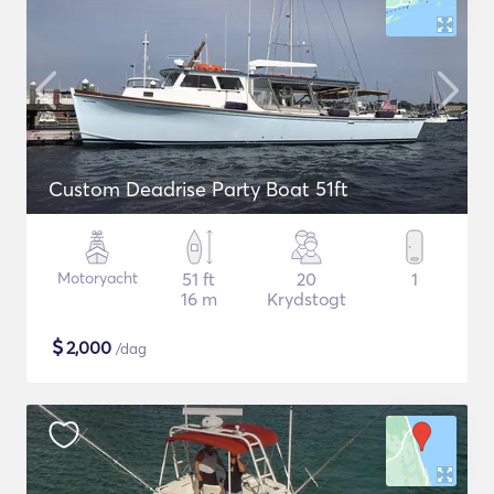
Custom Deadrise Party Boat 51ft
Motoryacht
51 ft
20
1
16 m
Krydstogt
$
2,000
/dag