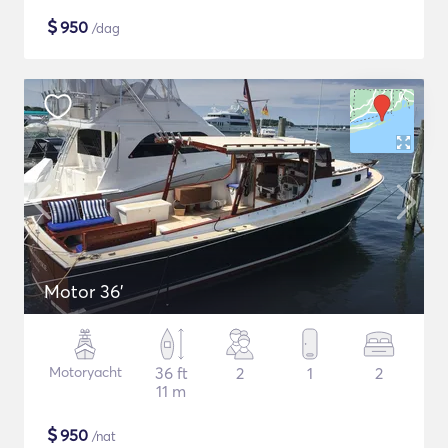
$
950
/dag
Motor 36'
Motoryacht
36 ft
2
1
2
11 m
$
950
/nat