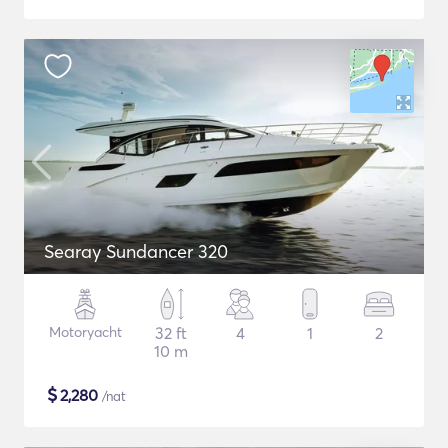
Searay Sundancer 320
Motoryacht
32 ft
4
1
2
10 m
$
2,280
/nat