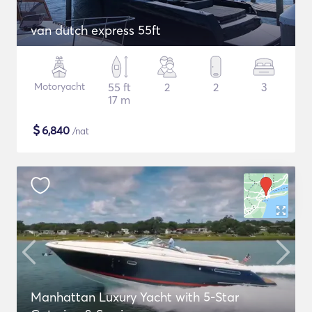
van dutch express 55ft
Motoryacht
55 ft
2
2
3
17 m
$
6,840
/nat
Manhattan Luxury Yacht with 5-Star