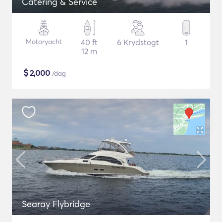
Catering & Service
Motoryacht
40 ft
6 Krydstogt
1
12 m
$
2,000
/dag
Searay Flybridge