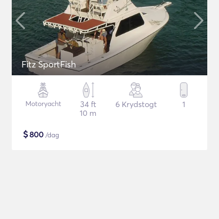
Fitz SportFish
Motoryacht
34 ft
6 Krydstogt
1
10 m
$
800
/dag