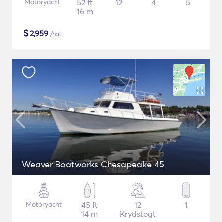
Motoryacht
52 ft
12
4
5
16 m
$
2,959
/nat
Weaver Boatworks Chesapeake 45
Motoryacht
45 ft
12
1
14 m
Krydstogt