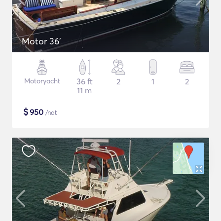
Motor 36'
Motoryacht
36 ft
2
1
2
11 m
$
950
/nat