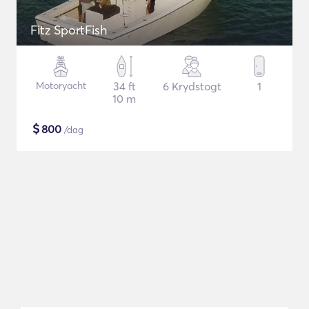
Fitz SportFish
Motoryacht
34 ft
6 Krydstogt
1
10 m
$
800
/dag