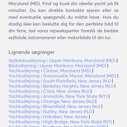
Maryland (MD). Find og book din ideelle yacht på få
minutter. Du kan direkte kontakte ejeren eller os
med eventuelle spørgsmål, du måtte have. Hvis du
stadig ikke kan beslutte dig for den perfekte båd til
din ferie, lad vores rejseeksperter foreslå de bedste
sejlbåde, katamaraner eller motorbåde til din tur.
Lignende søgninger
Sejlbådsudlejning i Upper Marlboro, Maryland (MD)
|
Bådudlejning i Upper Marlboro, Maryland (MD)
|
Yachtudlejning i Clinton, Maryland (MD)
|
Yachtudlejning i Greencastle Manor, Maryland (MD)
|
Yachtudlejning i South Plainfield, New Jersey (NJ)
|
Yachtudlejning i Berkeley Heights, New Jersey (NJ)
|
Yachtudlejning i Clark, New Jersey (NJ)
|
Yachtudlejning i Annadale, New York State (NY)
|
Yachtudlejning i Orange, New Jersey (NJ)
|
Yachtudlejning i Bloomfield, New Jersey (NJ)
|
Yachtudlejning i Nutley, New Jersey (NJ)
|
Yachtudlejning i Hoboken, New Jersey
|
Yachtudlejning i High Bridge, New York State (NY)
|
Yachtudlejning i Fordham, New York State (NY)
|