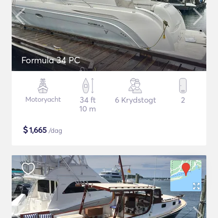
Formula 34 PC
Motoryacht
34 ft
6 Krydstogt
2
10 m
$
1,665
/dag