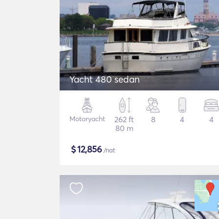
Yacht 480 sedan
Motoryacht
262 ft
8
4
4
80 m
$
12,856
/nat