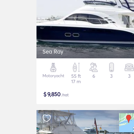
Sea Ray
Motoryacht
55 ft
6
3
3
17 m
$
9,850
/nat