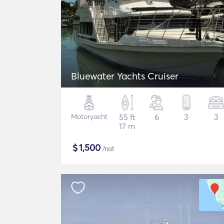
Bluewater Yachts Cruiser
Motoryacht
55 ft
6
3
3
17 m
$
1,500
/nat