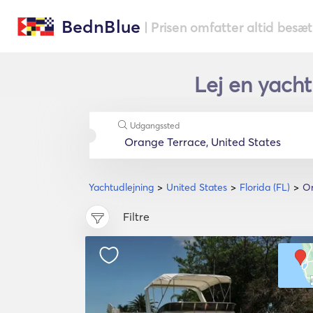
BednBlue
| Prisen omfatter altid besæ
Lej en yacht
Udgangssted
Yachtudlejning
United States
Florida (FL)
Or
Filtre