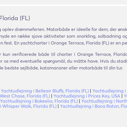
Florida (FL)
 oplev drømmeferien. Motorbåde er ideelle for dem, der ønsk
de en række sjove aktiviteter som snorkling, solbadning og 
en fest. En yachtcharter i Orange Terrace, Florida (FL) er en 
 kun verificerede både til charter i Orange Terrace, Florid
ler os med eventuelle spørgsmål, du måtte have. Hvis du stadi
å de bedste sejlbåde, katamaraner eller motorbåde til din tur.
|
Yachtudlejning i Belleair Bluffs, Florida (FL)
|
Yachtudlejning i 
 West Chase, Florida (FL)
|
Yachtudlejning i Prices Key, USA
|
Y
Yachtudlejning i Bokeelia, Florida (FL)
|
Yachtudlejning i North
i Whisper Walk, Florida (FL)
|
Yachtudlejning i Boca Raton, Fl