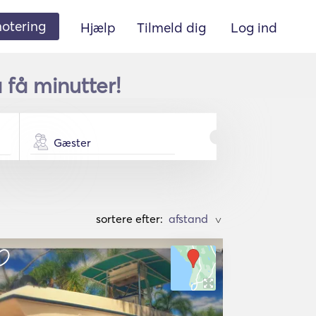
 notering
Hjælp
Tilmeld dig
Log ind
 få minutter!
Gæster
sortere efter:
>