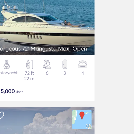
orgeous 72' Mangusta Maxi Open
otoryacht
72 ft
6
3
4
22 m
$
5,000
/nat