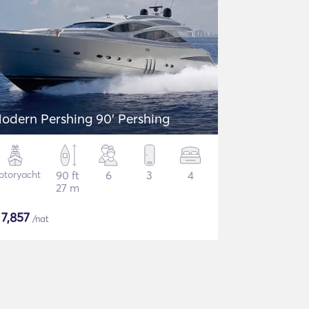
odern Pershing 90' Pershing
otoryacht
90 ft
6
3
4
27 m
$
7,857
/nat