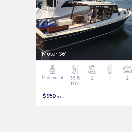
Motor 36'
Motoryacht
36 ft
2
1
2
11 m
$
950
/nat