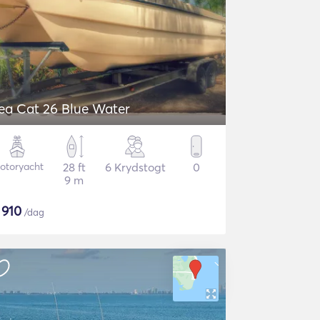
Sea Cat 26 Blue Water
otoryacht
28 ft
6 Krydstogt
0
9 m
$
910
/dag