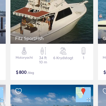
Fitz SportFish
G
Motoryacht
34 ft
6 Krydstogt
1
M
10 m
$
800
/dag