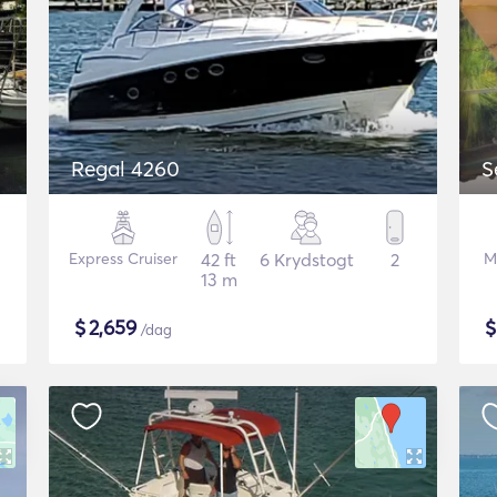
Regal 4260
Express Cruiser
42 ft
6 Krydstogt
2
M
13 m
$
2,659
/dag