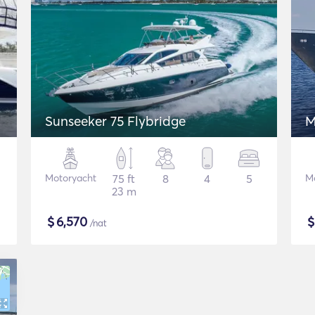
Sunseeker 75 Flybridge
M
Motoryacht
75 ft
8
4
5
M
23 m
$
6,570
/nat