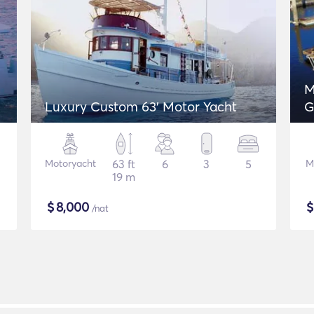
M
Luxury Custom 63' Motor Yacht
G
Motoryacht
63 ft
6
3
5
M
19 m
$
8,000
/nat