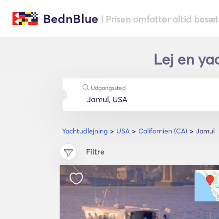
BednBlue
| Prisen omfatter altid besæ
Lej en yac
Udgangssted
Yachtudlejning
USA
Californien (CA)
Jamul
Filtre