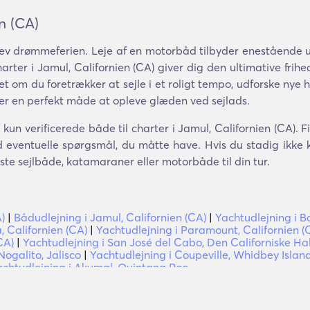
n (CA)
ev drømmeferien. Leje af en motorbåd tilbyder enestående ud
arter i Jamul, Californien (CA) giver dig den ultimative frihed 
t om du foretrækker at sejle i et roligt tempo, udforske nye ha
er en perfekt måde at opleve glæden ved sejlads.
kun verificerede både til charter i Jamul, Californien (CA). F
 eventuelle spørgsmål, du måtte have. Hvis du stadig ikke k
dste sejlbåde, katamaraner eller motorbåde til din tur.
)
|
Bådudlejning i Jamul, Californien (CA)
|
Yachtudlejning i B
, Californien (CA)
|
Yachtudlejning i Paramount, Californien (
CA)
|
Yachtudlejning i San José del Cabo, Den Californiske Ha
Nogalito, Jalisco
|
Yachtudlejning i Coupeville, Whidbey Islan
achtudlejning i Akumal, Quintana Roo