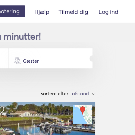
 notering
Hjælp
Tilmeld dig
Log ind
å minutter!
Gæster
sortere efter:
>