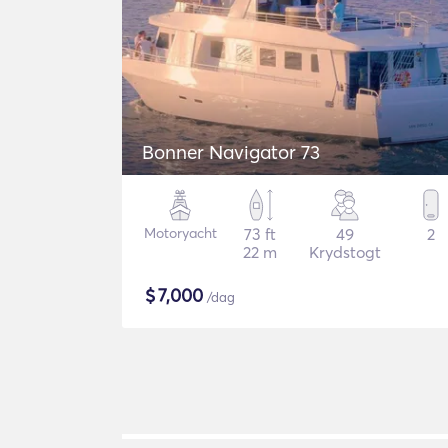
Bonner Navigator 73
Motoryacht
73 ft
49
2
22 m
Krydstogt
$
7,000
/dag