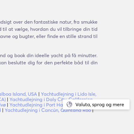
sigt over den fantastiske natur, fra smukke
til at vælge, hvordan du vil tilbringe din tid
vne og bugter, eller finde en stille strand til
ind og book din ideelle yacht på få minutter.
an beslutte dig for den perfekte båd til din
alboa Island, USA
|
Yachtudlejning i Lido Isle,
CA)
|
Yachtudlejning i Daly City, Californien
Valuta, sprog og mere
lvø
|
Yachtudlejning i Port Hadlock,
d
|
Yachtudlejning i Cancún, Quintana Roo
|