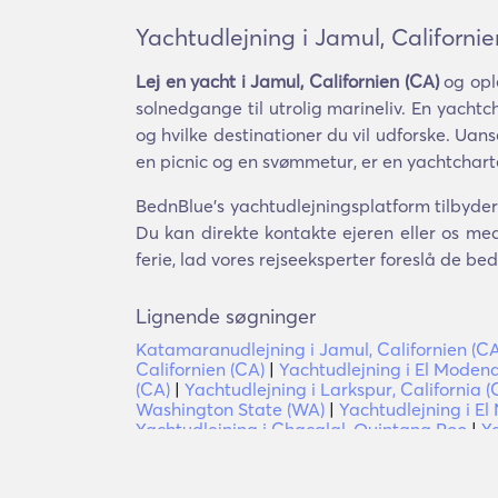
Yachtudlejning i Jamul, Californie
Lej en yacht i Jamul, Californien (CA)
og opl
solnedgange til utrolig marineliv. En yachtch
og hvilke destinationer du vil udforske. Uanse
en picnic og en svømmetur, er en yachtchart
BednBlue's yachtudlejningsplatform tilbyder 
Du kan direkte kontakte ejeren eller os med
ferie, lad vores rejseeksperter foreslå de be
Lignende søgninger
Katamaranudlejning i Jamul, Californien (CA
Californien (CA)
|
Yachtudlejning i El Modena
(CA)
|
Yachtudlejning i Larkspur, California (
Washington State (WA)
|
Yachtudlejning i El 
Yachtudlejning i Chacalal, Quintana Roo
|
Y