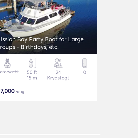
ission Bay Party Boat for Large
roups - Birthdays, etc.
otoryacht
50 ft
24
0
15 m
Krydstogt
$
7,000
/dag