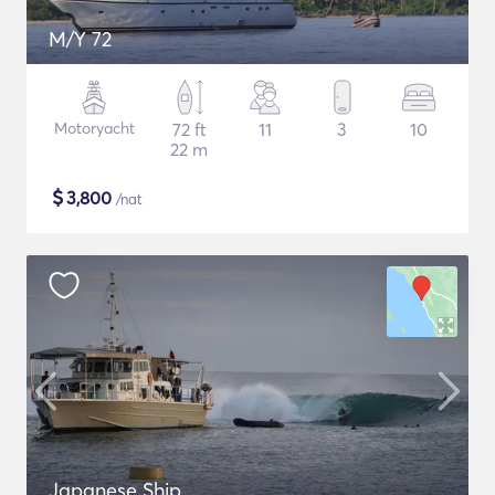
M/Y 72
Motoryacht
72 ft
11
3
10
22 m
$
3,800
/nat
Japanese Ship