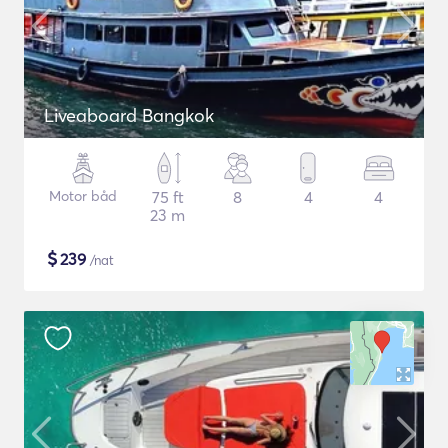
Liveaboard Bangkok
Motor båd
75 ft
8
4
4
23 m
$
239
/nat