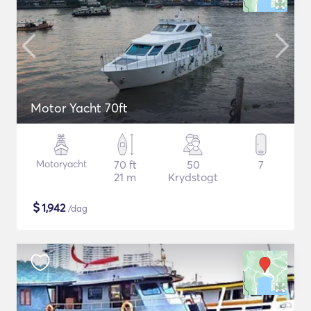
Motor Yacht 70ft
Motoryacht
70 ft
50
7
21 m
Krydstogt
$
1,942
/dag