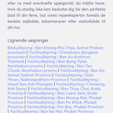
eller os med eventuelle spørgsmål, du måtte have.
Hvis du stadig ikke kan beslutte dig for den perfekte
båd til din ferie, lad vores rejseeksperter foreslå de
bedste sejlbåde, katamaraner eller motorbåde til
din tur.
Lignende søgninger
Bådudlejning i Ban Khlong Pho Thao, Samut Prakan-
provinsen
|
Yachtudlejning i Chinatown, Bangkok-
provinsen
|
Yachtudlejning i Ban Ao Krathum,
Thailand
|
Yachtudlejning i Ban Bang Talat,
Nonthaburi provins
|
Yachtudlejning i Ban Ton
Chuak, Nonthaburi provins
|
Yachtudlejning i Ban Ko,
Samut Sakhon Province
|
Yachtudlejning i Sam
Phran, Nakhonpathom Province
|
Yachtudlejning i
Haad Son, Koh Phangan
|
Yachtudlejning i Chaweng,
Koh Samui
|
Yachtudlejning i Ban Thap Chai, Krabi
Province
|
Yachtudlejning i Ban Laem Som, Krabi
Province
|
Yachtudlejning i Ban Muang Mai, Phuket
Province
|
Yachtudlejning i Ban Pa Khlok, Phuket
Province
|
Yachtudlejning i Por Bay, Phuket Province
|
Yachtudlejning i Ban Na Nai, Phuket Province