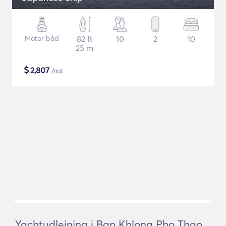
Motor båd
82 ft
10
2
10
25 m
$
2,807
/nat
Yachtudlejning i Ban Khlong Pho Thao,