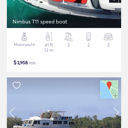
Nimbus T11 speed boat
Motoryacht
41 ft
2
2
2
12 m
$
2,958
/nat