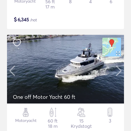
Motoryacht
56 ft
8
4
6
17 m
$
6,345
/nat
One off Motor Yacht 60 ft
Motoryacht
60 ft
15
3
18 m
Krydstogt