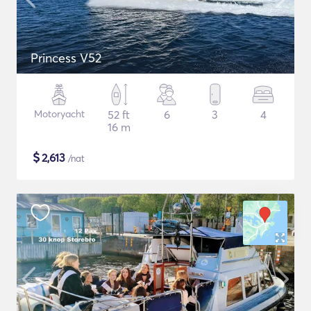
Princess V52
Motoryacht
52 ft
6
3
4
16 m
$
2,613
/nat