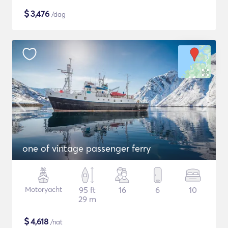
$
3,476
/dag
one of vintage passenger ferry
Motoryacht
95 ft
16
6
10
29 m
$
4,618
/nat