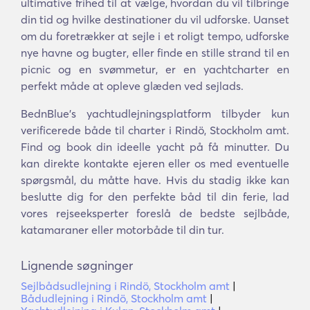
ultimative frihed til at vælge, hvordan du vil tilbringe
din tid og hvilke destinationer du vil udforske. Uanset
om du foretrækker at sejle i et roligt tempo, udforske
nye havne og bugter, eller finde en stille strand til en
picnic og en svømmetur, er en yachtcharter en
perfekt måde at opleve glæden ved sejlads.
BednBlue's yachtudlejningsplatform tilbyder kun
verificerede både til charter i Rindö, Stockholm amt.
Find og book din ideelle yacht på få minutter. Du
kan direkte kontakte ejeren eller os med eventuelle
spørgsmål, du måtte have. Hvis du stadig ikke kan
beslutte dig for den perfekte båd til din ferie, lad
vores rejseeksperter foreslå de bedste sejlbåde,
katamaraner eller motorbåde til din tur.
Lignende søgninger
Sejlbådsudlejning i Rindö, Stockholm amt
|
Bådudlejning i Rindö, Stockholm amt
|