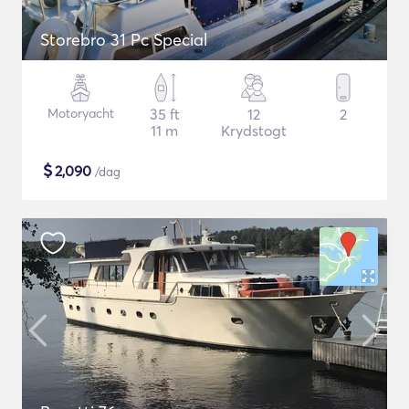
Storebro 31 Pc Special
Motoryacht
35 ft
12
2
11 m
Krydstogt
$
2,090
/dag