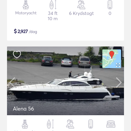
Motoryacht
34 ft
6 Krydstogt
0
10 m
$
2,927
/dag
Alena 56