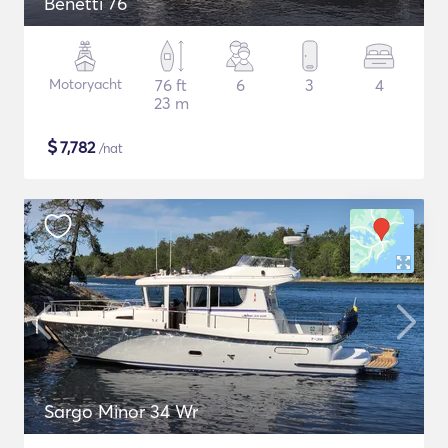
Benetti 76
Motoryacht
76 ft
6
3
4
23 m
$
7,782
/nat
Sargo Minor 34 Wr