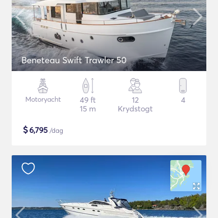
Beneteau Swift Trawler 50
Motoryacht
49 ft
12
4
15 m
Krydstogt
$
6,795
/dag