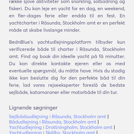
række sjove aktiviteter som snorkling, solbadning og
fiskeri. Du kan leje en yacht for en dag, en weekend,
en fler-dages ferie eller endda til en fest. En
yachtcharter i Råsunda, Stockholm amt er en perfekt
måde at skabe livslange minder.
BednBlue's yachtudlejningsplatform tilbyder kun
verificerede både til charter i Råsunda, Stockholm
amt. Find og book din ideelle yacht på få minutter.
Du kan direkte kontakte ejeren eller os med
eventuelle spørgsmål, du måtte have. Hvis du stadig
ikke kan beslutte dig for den perfekte båd til din
ferie, lad vores rejseeksperter foreslå de bedste
sejlbåde, katamaraner eller motorbåde til din tur.
Lignende søgninger
Sejlbådsudlejning i Råsunda, Stockholm amt
|
Bådudlejning i Råsunda, Stockholm amt
|
Yachtudlejning i Drottningholm, Stockholm amt
|
Yachtudlejning i Skälby, Stockholm amt
|