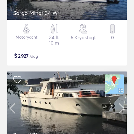
Sargo Minor 34 Wr
Motoryacht
34 ft
6 Krydstogt
0
10 m
$
2,927
/dag