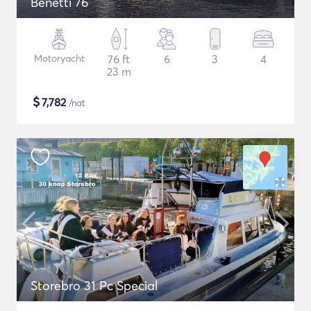
Benetti 76
Motoryacht
76 ft
6
3
4
23 m
$
7,782
/nat
Storebro 31 Pc Special