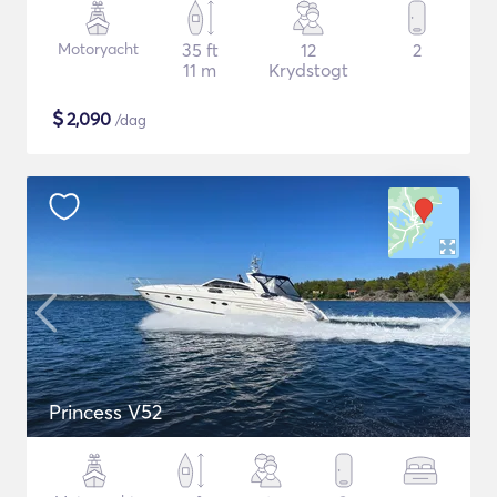
Motoryacht
35 ft
12
2
11 m
Krydstogt
$
2,090
/dag
Princess V52