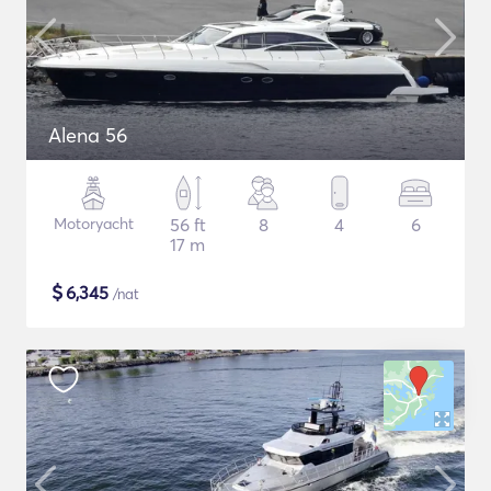
Alena 56
Motoryacht
56 ft
8
4
6
17 m
$
6,345
/nat