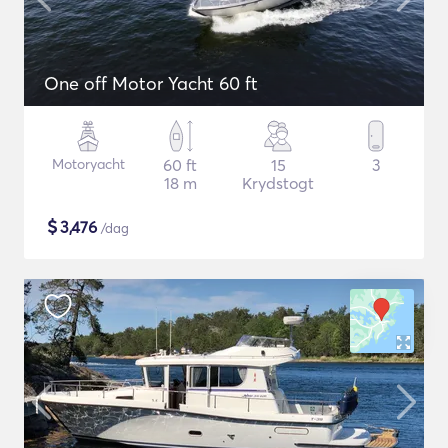
One off Motor Yacht 60 ft
Motoryacht
60 ft
15
3
18 m
Krydstogt
$
3,476
/dag