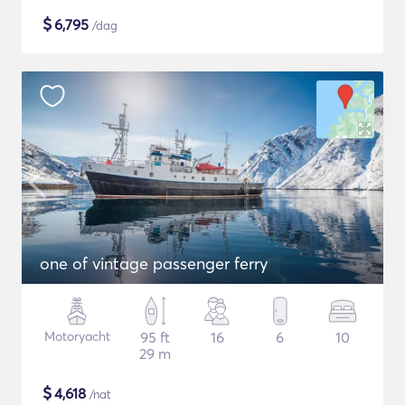
$
6,795
/dag
one of vintage passenger ferry
Motoryacht
95 ft
16
6
10
29 m
$
4,618
/nat