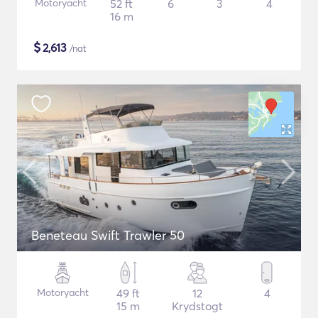
Motoryacht
52 ft
6
3
4
16 m
$
2,613
/nat
Beneteau Swift Trawler 50
Motoryacht
49 ft
12
4
15 m
Krydstogt