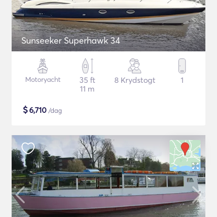
Sunseeker Superhawk 34
Motoryacht
35 ft
8 Krydstogt
1
11 m
$
6,710
/dag