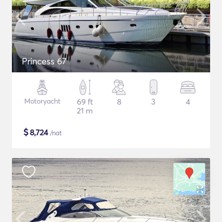
Princess 67
Motoryacht
69 ft
8
3
4
21 m
$
8,724
/nat