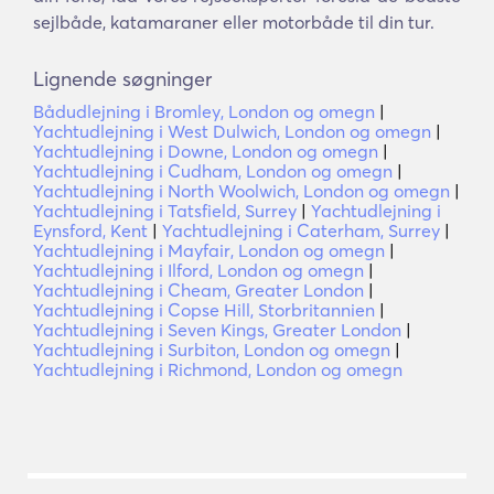
sejlbåde, katamaraner eller motorbåde til din tur.
Lignende søgninger
Bådudlejning i Bromley, London og omegn
|
Yachtudlejning i West Dulwich, London og omegn
|
Yachtudlejning i Downe, London og omegn
|
Yachtudlejning i Cudham, London og omegn
|
Yachtudlejning i North Woolwich, London og omegn
|
Yachtudlejning i Tatsfield, Surrey
|
Yachtudlejning i
Eynsford, Kent
|
Yachtudlejning i Caterham, Surrey
|
Yachtudlejning i Mayfair, London og omegn
|
Yachtudlejning i Ilford, London og omegn
|
Yachtudlejning i Cheam, Greater London
|
Yachtudlejning i Copse Hill, Storbritannien
|
Yachtudlejning i Seven Kings, Greater London
|
Yachtudlejning i Surbiton, London og omegn
|
Yachtudlejning i Richmond, London og omegn