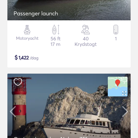
Passenger launch
Motoryacht
56 ft
40
1
17 m
Krydstogt
$
1,422
/dag