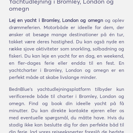
Yachtudlejning i Bromley, London og
omegn
Lej en yacht i Bromley, London og omegn
og oplev
drømmeferien. Motorbåde er ideelle for dem, der
ønsker at besøge mange destinationer på én tur,
takket være deres hastighed. Du kan også nyde en
række sjove aktiviteter som snorkling, solbadning og
fiskeri. Du kan leje en yacht for en dag, en weekend,
en fler-dages ferie eller endda til en fest. En
yachtcharter i Bromley, London og omegn er en
perfekt måde at skabe livslange minder.
BednBlue's yachtudlejningsplatform tilbyder kun
verificerede både til charter i Bromley, London og
omegn. Find og book din ideelle yacht på få
minutter. Du kan direkte kontakte ejeren eller os
med eventuelle spørgsmål, du måtte have. Hvis du
stadig ikke kan beslutte dig for den perfekte båd til
din ferie, lad vores rejseeksperter foreslå de bedste