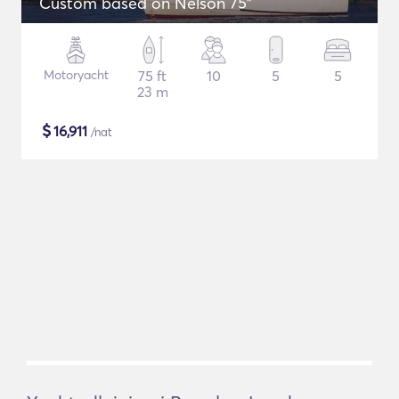
Custom based on Nelson 75"
Motoryacht
75 ft
10
5
5
23 m
$
16,911
/nat