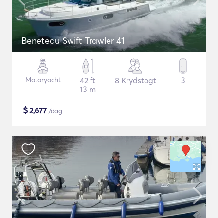
Beneteau Swift Trawler 41
Motoryacht
42 ft
8 Krydstogt
3
13 m
$
2,677
/dag