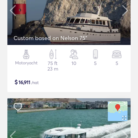
Custom based on Nelson 75"
Motoryacht
75 ft
10
5
5
23 m
$
16,911
/nat