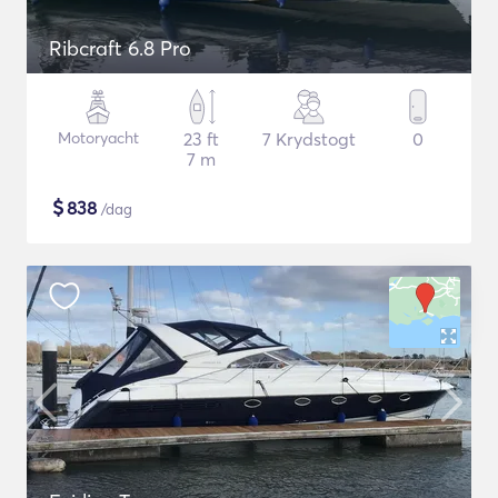
Ribcraft 6.8 Pro
Motoryacht
23 ft
7 Krydstogt
0
7 m
$
838
/dag