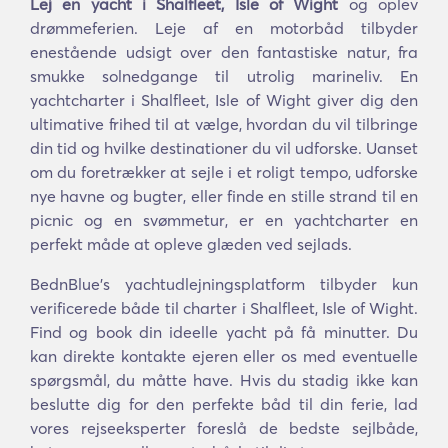
Lej en yacht i Shalfleet, Isle of Wight
og oplev
drømmeferien. Leje af en motorbåd tilbyder
enestående udsigt over den fantastiske natur, fra
smukke solnedgange til utrolig marineliv. En
yachtcharter i Shalfleet, Isle of Wight giver dig den
ultimative frihed til at vælge, hvordan du vil tilbringe
din tid og hvilke destinationer du vil udforske. Uanset
om du foretrækker at sejle i et roligt tempo, udforske
nye havne og bugter, eller finde en stille strand til en
picnic og en svømmetur, er en yachtcharter en
perfekt måde at opleve glæden ved sejlads.
BednBlue's yachtudlejningsplatform tilbyder kun
verificerede både til charter i Shalfleet, Isle of Wight.
Find og book din ideelle yacht på få minutter. Du
kan direkte kontakte ejeren eller os med eventuelle
spørgsmål, du måtte have. Hvis du stadig ikke kan
beslutte dig for den perfekte båd til din ferie, lad
vores rejseeksperter foreslå de bedste sejlbåde,