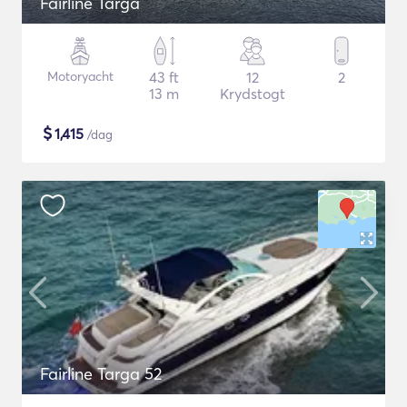
Fairline Targa
Motoryacht
43 ft
12
2
13 m
Krydstogt
$
1,415
/dag
Fairline Targa 52