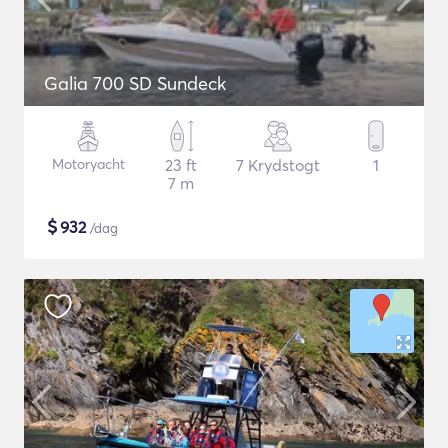
Galia 700 SD Sundeck
Motoryacht
23 ft
7 Krydstogt
1
7 m
$
932
/dag