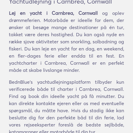
Yachtudlejning i Carnbrea, Cornwall
Lej en yacht i Carnbrea, Cornwall
og oplev
drømmeferien. Motorbåde er ideelle for dem, der
ønsker at besøge mange destinationer på én tur,
takket være deres hastighed. Du kan også nyde en
række sjove aktiviteter som snorkling, solbadning og
fiskeri. Du kan leje en yacht for en dag, en weekend,
en fler-dages ferie eller endda til en fest. En
yachtcharter i Carnbrea, Cornwall er en perfekt
måde at skabe livslange minder.
BednBlue's yachtudlejningsplatform tilbyder kun
verificerede både til charter i Carnbrea, Cornwall.
Find og book din ideelle yacht på få minutter. Du
kan direkte kontakte ejeren eller os med eventuelle
spørgsmål, du måtte have. Hvis du stadig ikke kan
beslutte dig for den perfekte båd til din ferie, lad
vores rejseeksperter foreslå de bedste sejlbåde,
katamaraner eller motorbåde til din tur.