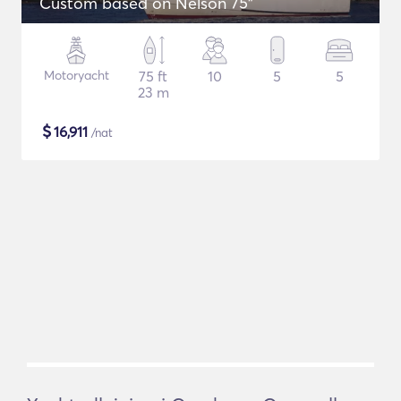
Custom based on Nelson 75"
Motoryacht
75 ft
10
5
5
23 m
$
16,911
/nat