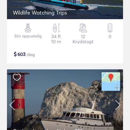
Wildlife Watching Trips
Stiv oppustelig
34 ft
12
0
10 m
Krydstogt
$
603
/dag