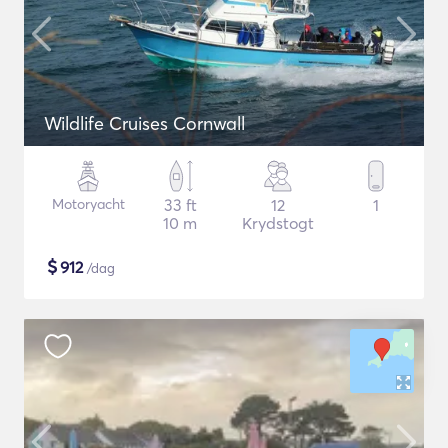
Wildlife Cruises Cornwall
Motoryacht
33 ft
12
1
10 m
Krydstogt
$
912
/dag