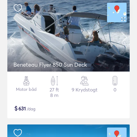
Beneteau Flyer 850 Sun Deck
Motor båd
27 ft
9 Krydstogt
0
8 m
$
631
/dag