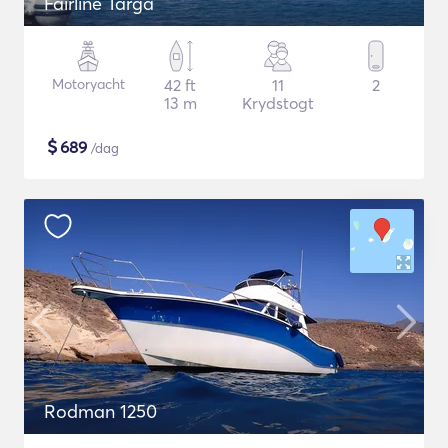
Fairline Targa
Motoryacht
42 ft
11
2
13 m
Krydstogt
$
689
/dag
Rodman 1250