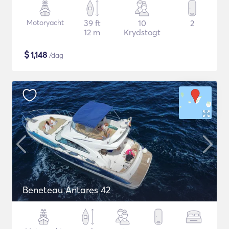
Motoryacht
39 ft
10
2
12 m
Krydstogt
$
1,148
/dag
Beneteau Antares 42