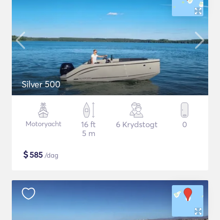
Silver 500
Motoryacht
16 ft
6 Krydstogt
0
5 m
$
585
/dag