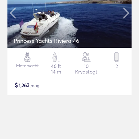
Princess Yachts Riviera 46
Motoryacht
46 ft
10
2
14 m
Krydstogt
$
1,263
/dag