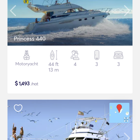
Princess 440
Motoryacht
44 ft
4
3
3
13 m
$
1,493
/nat