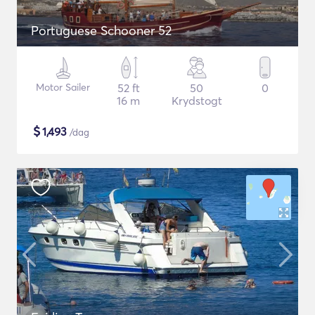
Portuguese Schooner 52
Motor Sailer
52 ft
50
0
16 m
Krydstogt
$
1,493
/dag