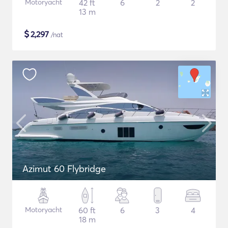
Motoryacht
42 ft
6
2
2
13 m
$
2,297
/nat
Azimut 60 Flybridge
Motoryacht
60 ft
6
3
4
18 m