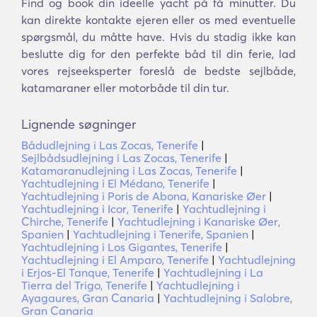
Find og book din ideelle yacht på få minutter. Du
kan direkte kontakte ejeren eller os med eventuelle
spørgsmål, du måtte have. Hvis du stadig ikke kan
beslutte dig for den perfekte båd til din ferie, lad
vores rejseeksperter foreslå de bedste sejlbåde,
katamaraner eller motorbåde til din tur.
Lignende søgninger
Bådudlejning i Las Zocas, Tenerife
|
Sejlbådsudlejning i Las Zocas, Tenerife
|
Katamaranudlejning i Las Zocas, Tenerife
|
Yachtudlejning i El Médano, Tenerife
|
Yachtudlejning i Poris de Abona, Kanariske Øer
|
Yachtudlejning i Icor, Tenerife
|
Yachtudlejning i
Chirche, Tenerife
|
Yachtudlejning i Kanariske Øer,
Spanien
|
Yachtudlejning i Tenerife, Spanien
|
Yachtudlejning i Los Gigantes, Tenerife
|
Yachtudlejning i El Amparo, Tenerife
|
Yachtudlejning
i Erjos-El Tanque, Tenerife
|
Yachtudlejning i La
Tierra del Trigo, Tenerife
|
Yachtudlejning i
Ayagaures, Gran Canaria
|
Yachtudlejning i Salobre,
Gran Canaria