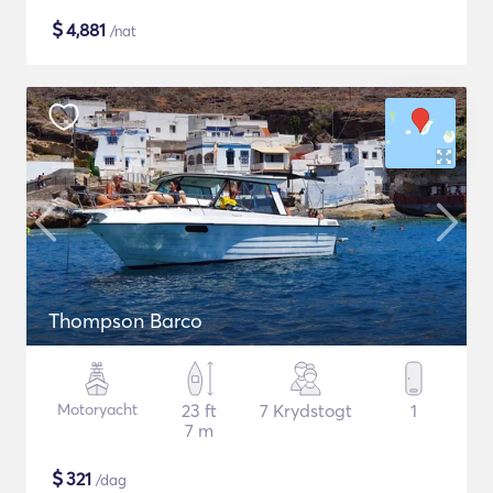
$
4,881
/nat
Thompson Barco
Motoryacht
23 ft
7 Krydstogt
1
7 m
$
321
/dag