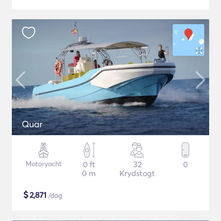
Quar
Motoryacht
0 ft
32
0
0 m
Krydstogt
$
2,871
/dag