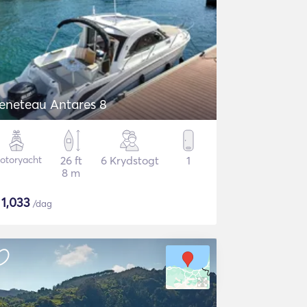
eneteau Antares 8
otoryacht
26 ft
6 Krydstogt
1
8 m
$
1,033
/dag