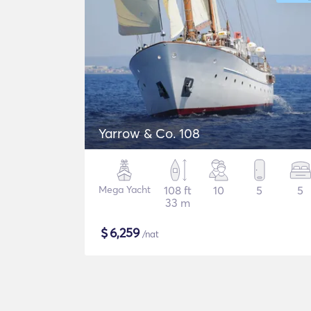
Yarrow & Co. 108
Mega Yacht
108 ft
10
5
5
33 m
$
6,259
/nat