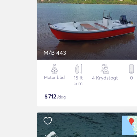
M/B 443
Motor båd
15 ft
4 Krydstogt
0
5 m
$
712
/dag