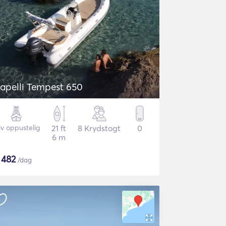
apelli Tempest 650
iv oppustelig
21 ft
8 Krydstogt
0
6 m
$
482
/dag