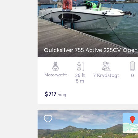
Quicksilver 755 Active 225CV Open
Motoryacht
26 ft
7 Krydstogt
0
8 m
$
717
/dag