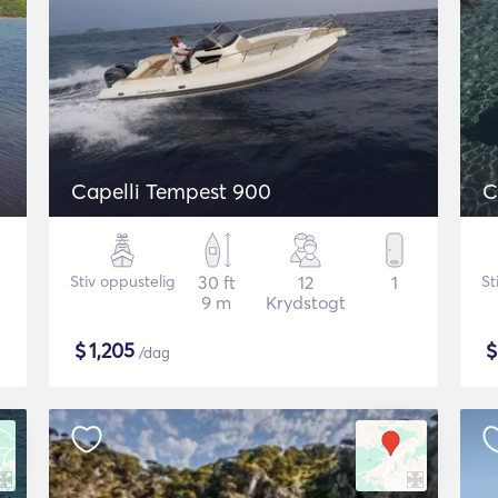
Capelli Tempest 900
C
Stiv oppustelig
30 ft
12
1
St
9 m
Krydstogt
$
1,205
/dag