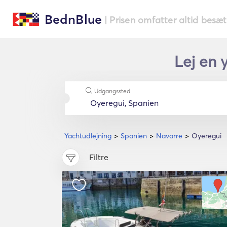
BednBlue
| Prisen omfatter altid besæ
Lej en 
Udgangssted
Yachtudlejning
Spanien
Navarre
Oyeregui
Filtre