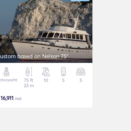
ustom based on Nelson 75"
otoryacht
75 ft
10
5
5
23 m
$
16,911
/nat