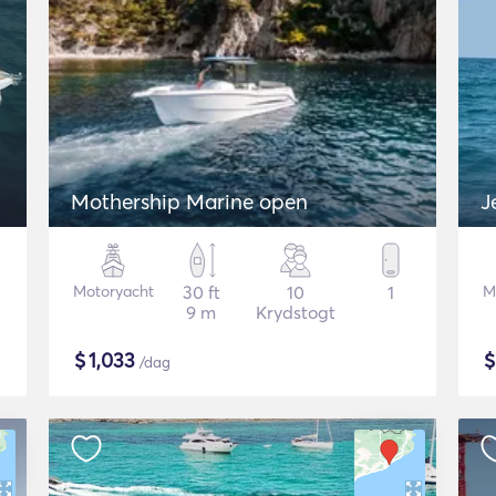
Mothership Marine open
J
Motoryacht
30 ft
10
1
M
9 m
Krydstogt
$
1,033
/dag