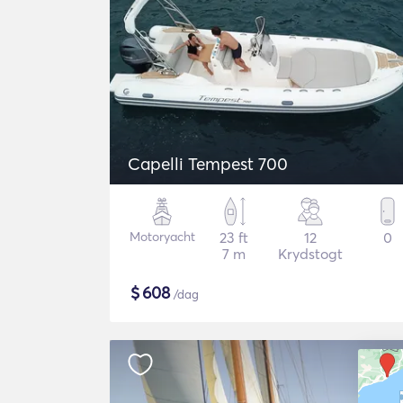
Capelli Tempest 700
Motoryacht
23 ft
12
0
7 m
Krydstogt
$
608
/dag