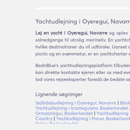
Yachtudlejning i Oyeregui, Navar
Lej en yacht i Oyeregui, Navarre
og oplev 
solnedgange til utrolig marineliv. En yachtch
hvilke destinationer du vil udforske. Uanset o
picnic og en svømmetur, er en yachtcharter 
BednBlue's yachtudlejningsplatform tilbyder
kan direkte kontakte ejeren eller os med eve
lad vores rejseeksperter foreslå de bedste s
Lignende søgninger
Sejlbådsudlejning i Oyeregui, Navarre
|
Bådu
Yachtudlejning i Icazteguieta, Baskerlandet
Ormáiztegui, Baskerlandet
|
Yachtudlejning 
Country
|
Yachtudlejning i Forua, Baskerlan
Bakio, Baskerlandet