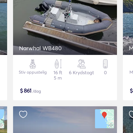
Narwhal WB480
M
Stiv oppustelig
16 ft
6 Krydstogt
0
M
5 m
$
861
/dag