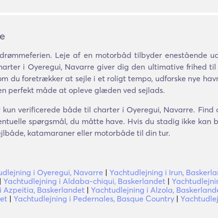
re
drømmeferien. Leje af en motorbåd tilbyder enestående uds
arter i Oyeregui, Navarre giver dig den ultimative frihed til
m du foretrækker at sejle i et roligt tempo, udforske nye havne
en perfekt måde at opleve glæden ved sejlads.
 kun verificerede både til charter i Oyeregui, Navarre. Find 
ntuelle spørgsmål, du måtte have. Hvis du stadig ikke kan bes
ejlbåde, katamaraner eller motorbåde til din tur.
dlejning i Oyeregui, Navarre
|
Yachtudlejning i Irun, Baskerl
|
Yachtudlejning i Aldaba-chiqui, Baskerlandet
|
Yachtudlejni
i Azpeitia, Baskerlandet
|
Yachtudlejning i Alzola, Baskerland
det
|
Yachtudlejning i Pedernales, Basque Country
|
Yachtudlej