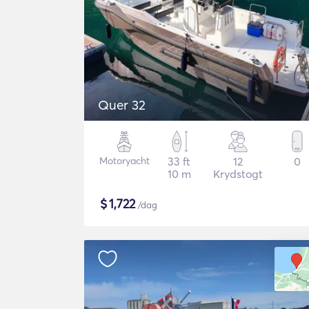
Quer 32
Motoryacht
33 ft
12
0
10 m
Krydstogt
$
1,722
/dag