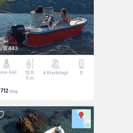
/B 443
otor båd
15 ft
4 Krydstogt
0
5 m
$
712
/dag