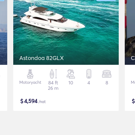
Astondoa 82GLX
C
Motoryacht
84 ft
10
4
8
M
26 m
$
4,594
/nat