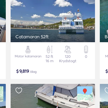
Catamaran 52ft
B
Motor katamaran
52 ft
120
0
M
16 m
Krydstogt
$
9,819
/dag