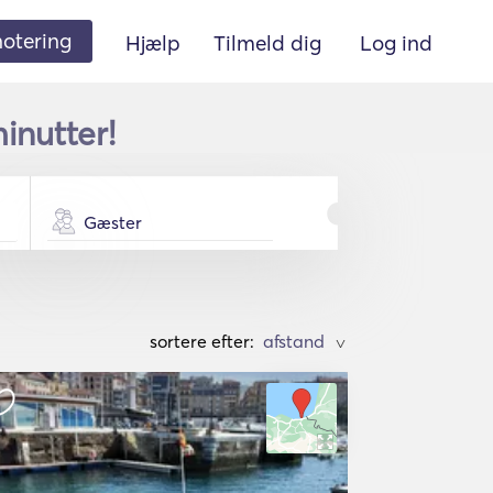
 notering
Hjælp
Tilmeld dig
Log ind
inutter!
Gæster
sortere efter:
>