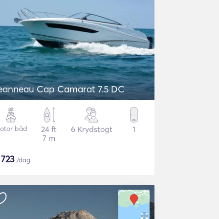
eanneau Cap Camarat 7.5 DC
otor båd
24 ft
6 Krydstogt
1
7 m
$
723
/dag