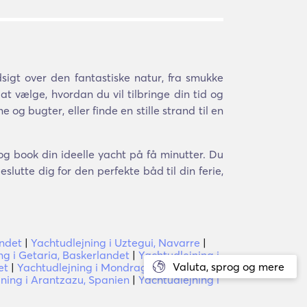
igt over den fantastiske natur, fra smukke
 at vælge, hvordan du vil tilbringe din tid og
 og bugter, eller finde en stille strand til en
og book din ideelle yacht på få minutter. Du
lutte dig for den perfekte båd til din ferie,
andet
|
Yachtudlejning i Uztegui, Navarre
|
ng i Getaria, Baskerlandet
|
Yachtudlejning i
Valuta, sprog og mere
et
|
Yachtudlejning i Mondragón, Basque
ning i Arantzazu, Spanien
|
Yachtudlejning i