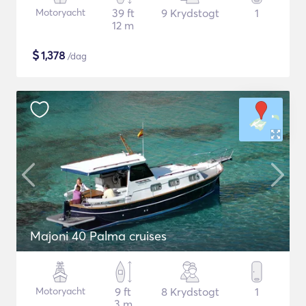
Motoryacht
39 ft
9 Krydstogt
1
12 m
$
1,378
/dag
Majoni 40 Palma cruises
Motoryacht
9 ft
8 Krydstogt
1
3 m