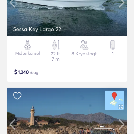
Sessa Key Largo 22
Midterkonsol
22 ft
8 Krydstogt
1
7 m
$
1,240
/dag