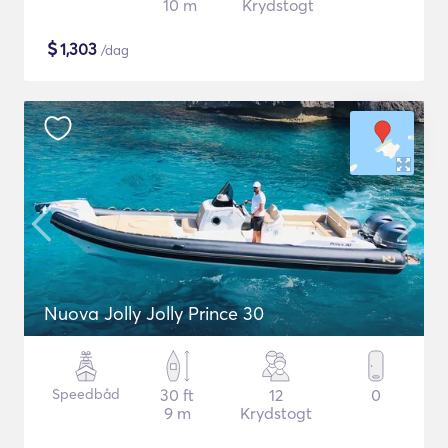
10 m
Krydstogt
$
1,303
/dag
Nuova Jolly Jolly Prince 30
Speedbåd
30 ft
12
0
9 m
Krydstogt