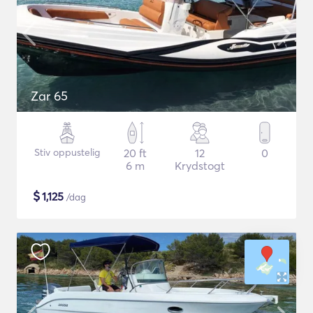
Zar 65
Stiv oppustelig
20 ft
12
0
6 m
Krydstogt
$
1,125
/dag