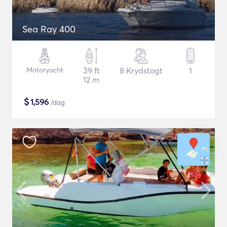
Sea Ray 400
Motoryacht
39 ft
8 Krydstogt
1
12 m
$
1,596
/dag