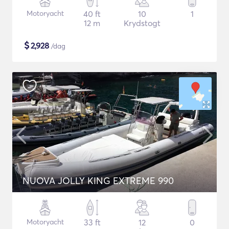
Motoryacht
40 ft
10
1
12 m
Krydstogt
$
2,928
/dag
NUOVA JOLLY KING EXTREME 990
Motoryacht
33 ft
12
0