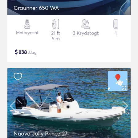
Graunner 650 WA
Motoryacht
21 ft
3 Krydstogt
1
6 m
$
838
/dag
Nuova Jolly Prince 27