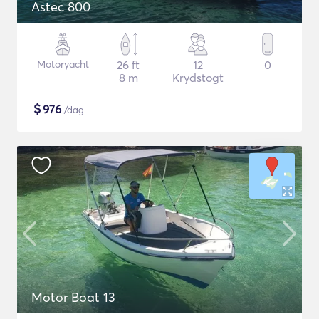
Astec 800
Motoryacht
26 ft
12
0
8 m
Krydstogt
$
976
/dag
Motor Boat 13