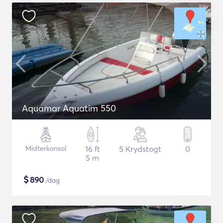
Aquamar Aquatim 550
Midterkonsol
16 ft
5 Krydstogt
0
5 m
$
890
/dag