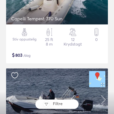
Capelli Tempest 770 Sun
Stiv oppustelig
25 ft
12
0
8 m
Krydstogt
$
803
/dag
Filtre