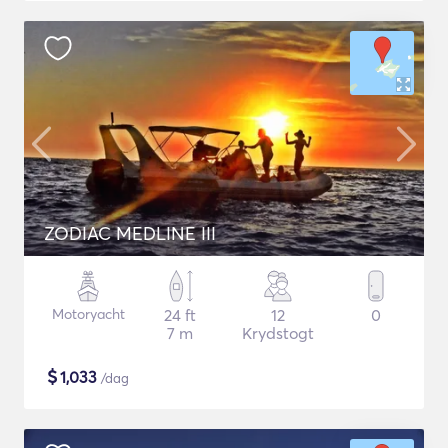
ZODIAC MEDLINE III
Motoryacht
24 ft
12
0
7 m
Krydstogt
$
1,033
/dag