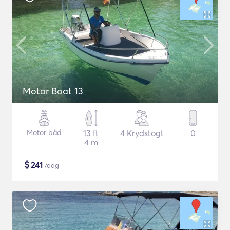
Motor Boat 13
Motor båd
13 ft
4 Krydstogt
0
4 m
$
241
/dag