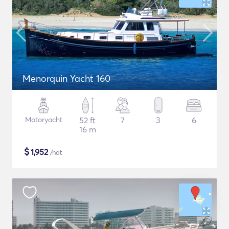
Menorquin Yacht 160
Motoryacht
52 ft
7
3
6
16 m
$
1,952
/nat