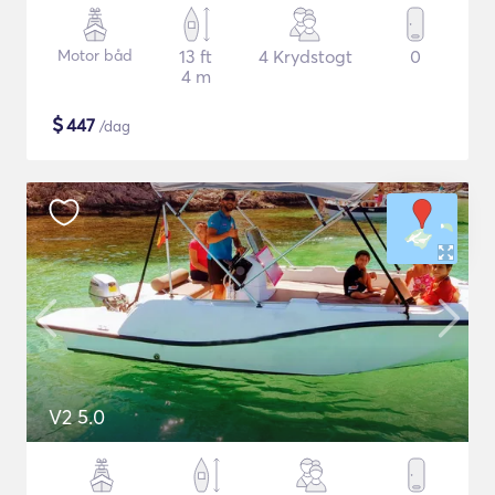
Motor båd
13 ft
4 Krydstogt
0
4 m
$
447
/dag
V2 5.0