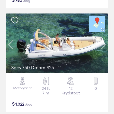
$
780
/dag
Sacs 750 Dream S25
Motoryacht
24 ft
12
0
7 m
Krydstogt
$
1,022
/dag