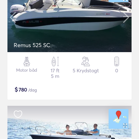
Remus 525 SC
Motor båd
17 ft
5 Krydstogt
0
5 m
$
780
/dag