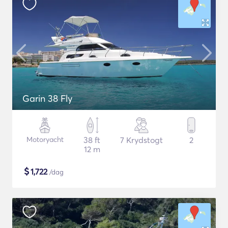
Garin 38 Fly
Motoryacht
38 ft
7 Krydstogt
2
12 m
$
1,722
/dag