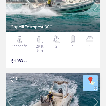
Capelli Tesmpest 900
Speedbåd
29 ft
2
1
1
9 m
$
1,033
/nat