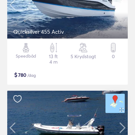
Quicksilver 455 Activ
Speedbåd
13 ft
5 Krydstogt
0
4 m
$
780
/dag