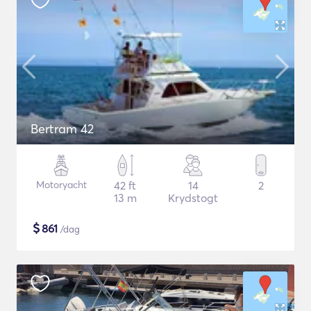
Bertram 42
Motoryacht
42 ft
14
2
13 m
Krydstogt
$
861
/dag