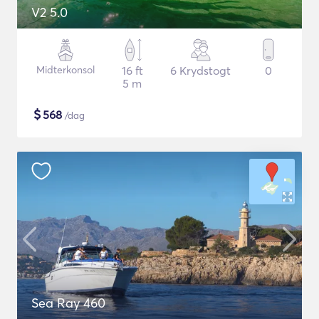
V2 5.0
Midterkonsol
16 ft
6 Krydstogt
0
5 m
$
568
/dag
Sea Ray 460