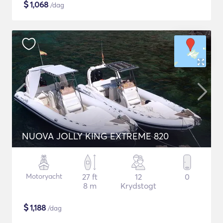
$
1,068
/dag
NUOVA JOLLY KING EXTREME 820
Motoryacht
27 ft
12
0
8 m
Krydstogt
$
1,188
/dag