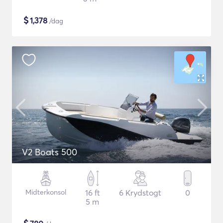
$
1,378
/dag
V2 Boats 500
Midterkonsol
16 ft
6 Krydstogt
0
5 m