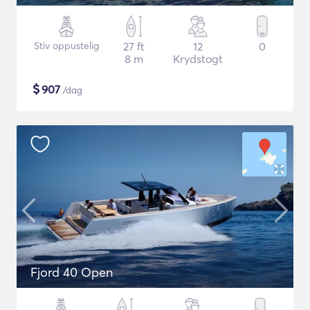
Stiv oppustelig
27 ft
12
0
8 m
Krydstogt
$
907
/dag
Fjord 40 Open