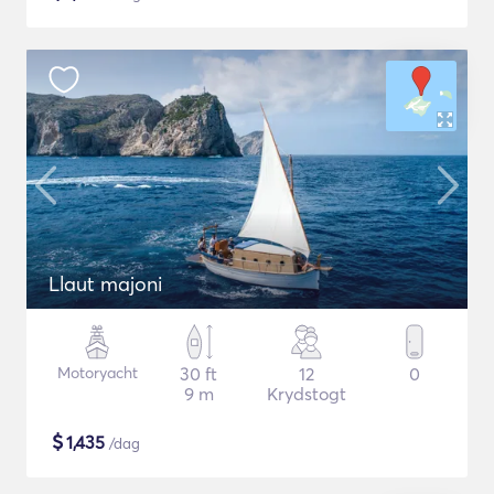
Llaut majoni
Motoryacht
30 ft
12
0
9 m
Krydstogt
$
1,435
/dag