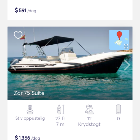
$
591
/dag
Zar 75 Suite
Stiv oppustelig
23 ft
12
0
7 m
Krydstogt
$
1,366
/dag