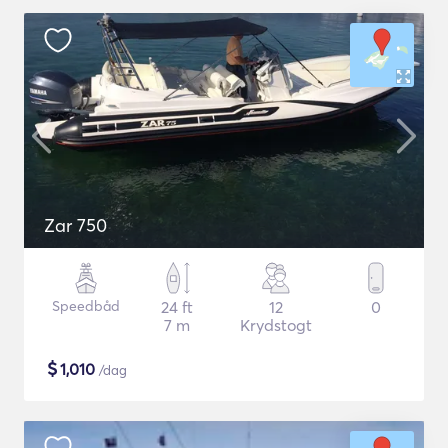
Zar 750
Speedbåd
24 ft
12
0
7 m
Krydstogt
$
1,010
/dag