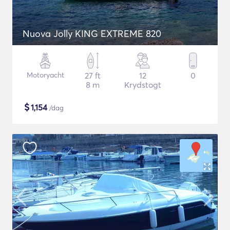
Nuova Jolly KING EXTREME 820
Motoryacht
27 ft
12
0
8 m
Krydstogt
$
1,154
/dag