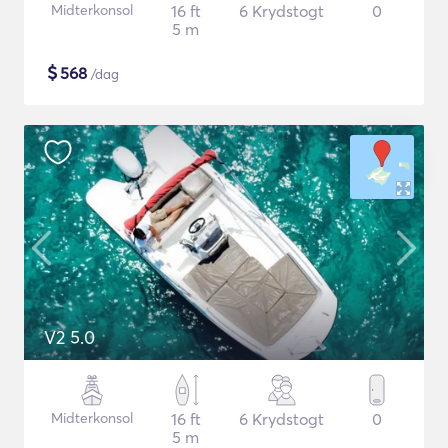
Midterkonsol
16 ft
6 Krydstogt
0
5 m
$
568
/dag
V2 5.0
Midterkonsol
16 ft
6 Krydstogt
0
5 m