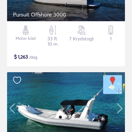
Pursuit Offshore 3000
Motor båd
33 ft
7 Krydstogt
1
10 m
$
1,263
/dag