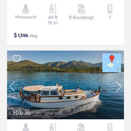
Motoryacht
49 ft
9 Krydstogt
1
15 m
$
1,596
/dag
M/B 39