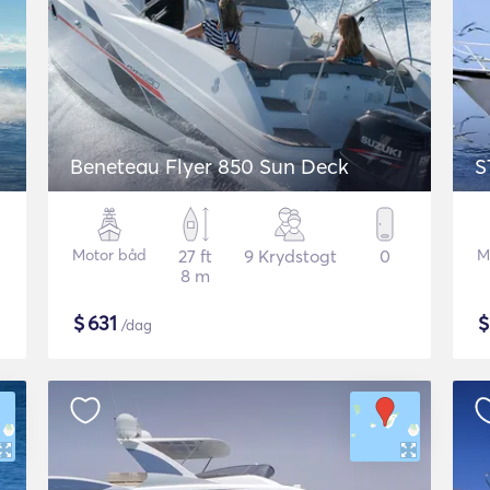
Beneteau Flyer 850 Sun Deck
S
Motor båd
27 ft
9 Krydstogt
0
M
8 m
$
631
/dag