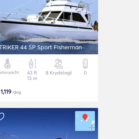
TRIKER 44 SP Sport Fisherman
otoryacht
43 ft
8 Krydstogt
0
13 m
$
1,119
/dag