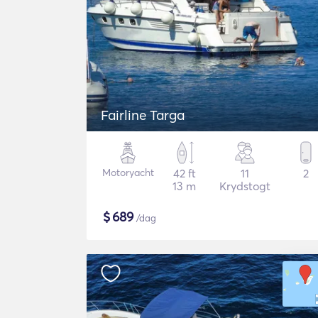
Fairline Targa
Motoryacht
42 ft
11
2
13 m
Krydstogt
$
689
/dag