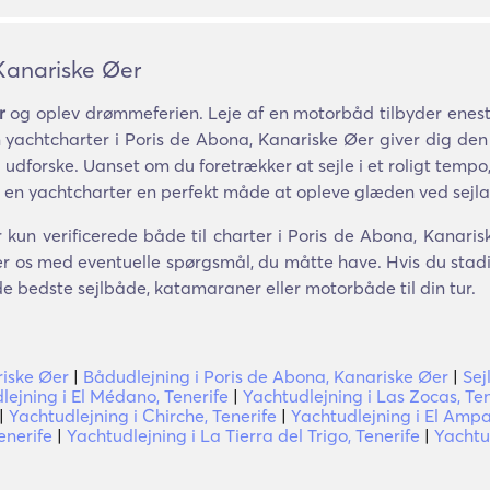
 Kanariske Øer
r
og oplev drømmeferien. Leje af en motorbåd tilbyder enestå
 yachtcharter i Poris de Abona, Kanariske Øer giver dig den u
il udforske. Uanset om du foretrækker at sejle i et roligt temp
 er en yachtcharter en perfekt måde at opleve glæden ved sejla
 kun verificerede både til charter i Poris de Abona, Kanaris
ler os med eventuelle spørgsmål, du måtte have. Hvis du stadi
å de bedste sejlbåde, katamaraner eller motorbåde til din tur.
riske Øer
|
Bådudlejning i Poris de Abona, Kanariske Øer
|
Sej
lejning i El Médano, Tenerife
|
Yachtudlejning i Las Zocas, Ten
|
Yachtudlejning i Chirche, Tenerife
|
Yachtudlejning i El Ampa
enerife
|
Yachtudlejning i La Tierra del Trigo, Tenerife
|
Yachtu