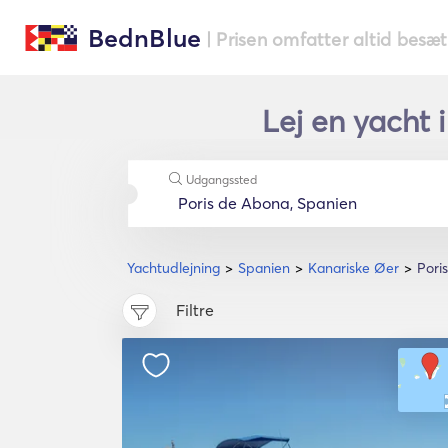
BednBlue
| Prisen omfatter altid besæ
Lej en yacht 
Udgangssted
Yachtudlejning
Spanien
Kanariske Øer
Pori
Filtre