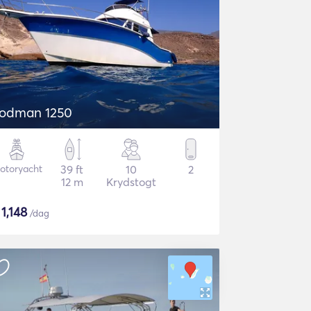
odman 1250
otoryacht
39 ft
10
2
12 m
Krydstogt
$
1,148
/dag