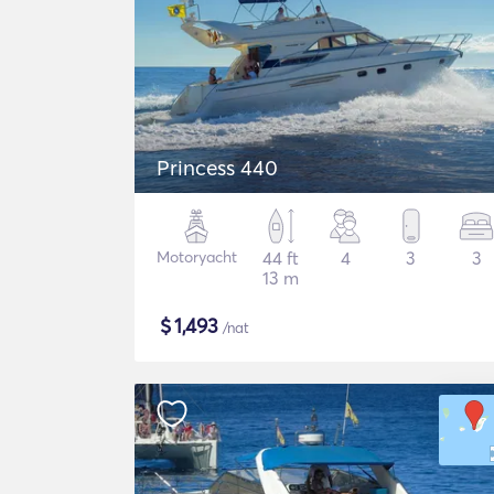
Princess 440
Motoryacht
44 ft
4
3
3
13 m
$
1,493
/nat