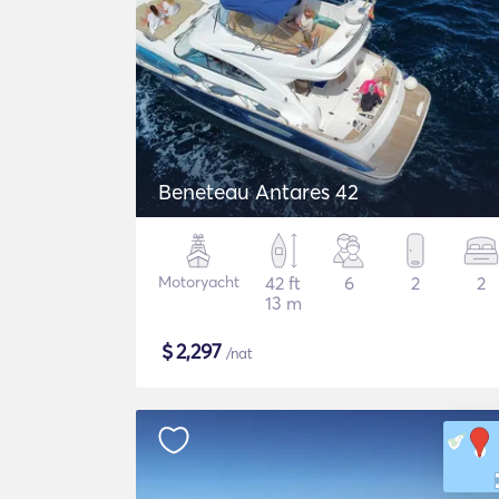
Beneteau Antares 42
Motoryacht
42 ft
6
2
2
13 m
$
2,297
/nat