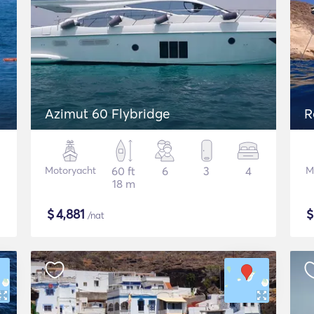
Azimut 60 Flybridge
R
Motoryacht
60 ft
6
3
4
M
18 m
$
4,881
/nat