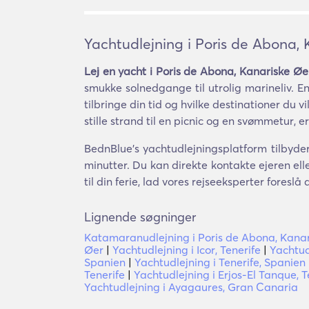
Yachtudlejning i Poris de Abona,
Lej en yacht i Poris de Abona, Kanariske Øe
smukke solnedgange til utrolig marineliv. En
tilbringe din tid og hvilke destinationer du v
stille strand til en picnic og en svømmetur,
BednBlue's yachtudlejningsplatform tilbyder
minutter. Du kan direkte kontakte ejeren el
til din ferie, lad vores rejseeksperter foresl
Lignende søgninger
Katamaranudlejning i Poris de Abona, Kana
Øer
|
Yachtudlejning i Icor, Tenerife
|
Yachtud
Spanien
|
Yachtudlejning i Tenerife, Spanien
Tenerife
|
Yachtudlejning i Erjos-El Tanque, T
Yachtudlejning i Ayagaures, Gran Canaria