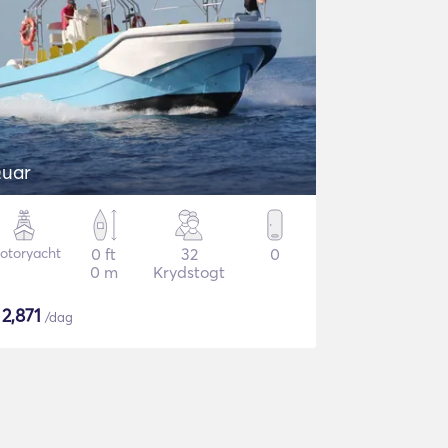
uar
otoryacht
0 ft
32
0
0 m
Krydstogt
$
2,871
/dag