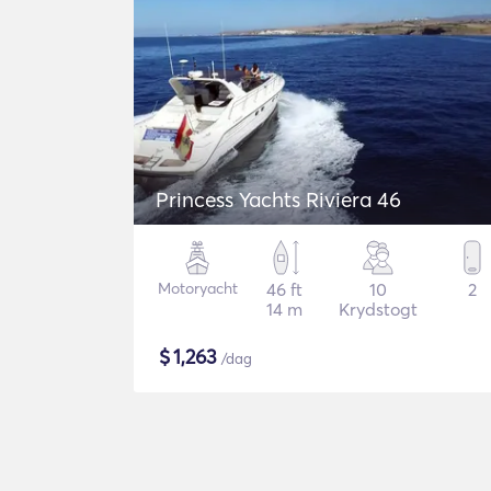
Princess Yachts Riviera 46
Motoryacht
46 ft
10
2
14 m
Krydstogt
$
1,263
/dag