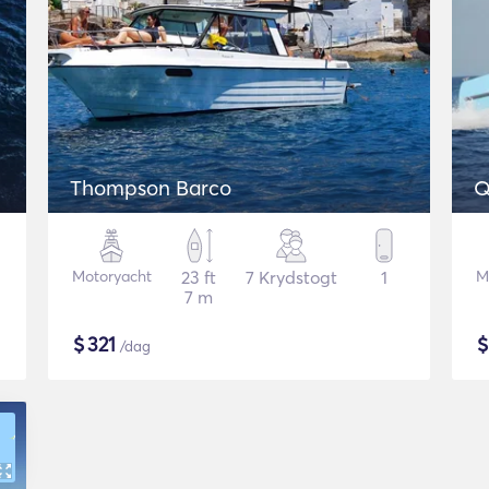
Thompson Barco
Q
Motoryacht
23 ft
7 Krydstogt
1
M
7 m
$
321
/dag