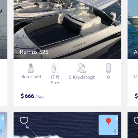
Remus 525
A
Motor båd
17 ft
6 Krydstogt
0
M
5 m
$
666
/dag