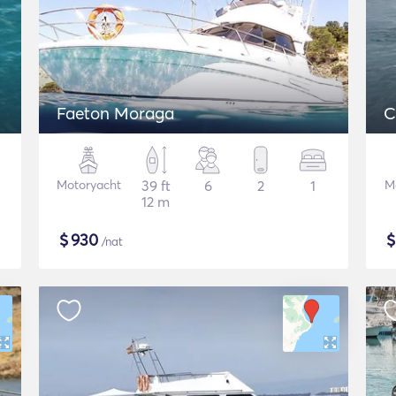
Faeton Moraga
C
Motoryacht
39 ft
6
2
1
M
12 m
$
930
/nat