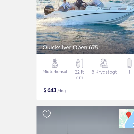
Quicksilver Open 675
Midterkonsol
22 ft
8 Krydstogt
1
7 m
$
643
/dag