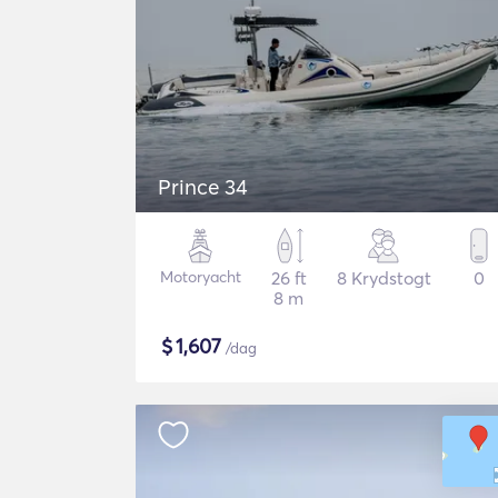
Prince 34
Motoryacht
26 ft
8 Krydstogt
0
8 m
$
1,607
/dag