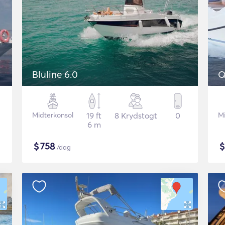
Bluline 6.0
Q
Midterkonsol
19 ft
8 Krydstogt
0
M
6 m
$
758
/dag