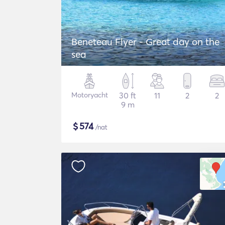
Beneteau Flyer - Great day on the
sea
Motoryacht
30 ft
11
2
2
9 m
$
574
/nat