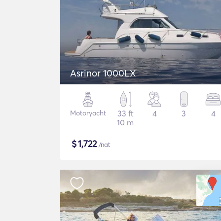
Asrinor 1000LX
Motoryacht
33 ft
4
3
4
10 m
$
1,722
/nat