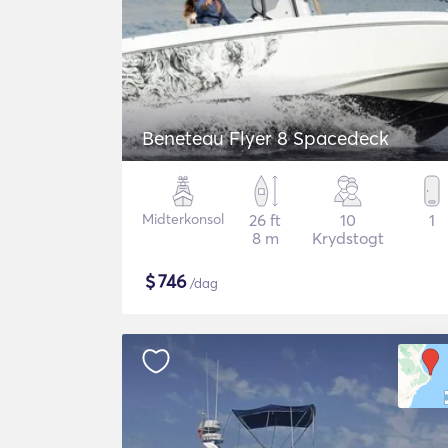
Beneteau Flyer 8 Spacedeck
Midterkonsol
26 ft
10
1
8 m
Krydstogt
$
746
/dag