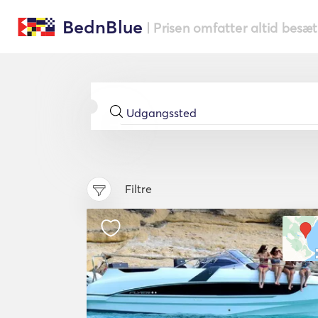
BednBlue
| Prisen omfatter altid besæ
Filtre