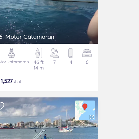
6' Motor Catamaran
tor katamaran
46 ft
7
4
6
14 m
$
1,527
/nat