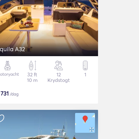
quila A32
otoryacht
32 ft
12
1
10 m
Krydstogt
$
731
/dag