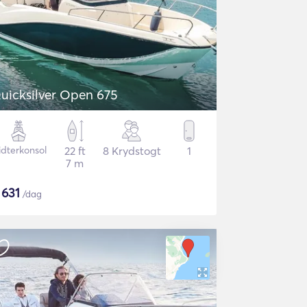
uicksilver Open 675
idterkonsol
22 ft
8 Krydstogt
1
7 m
$
631
/dag