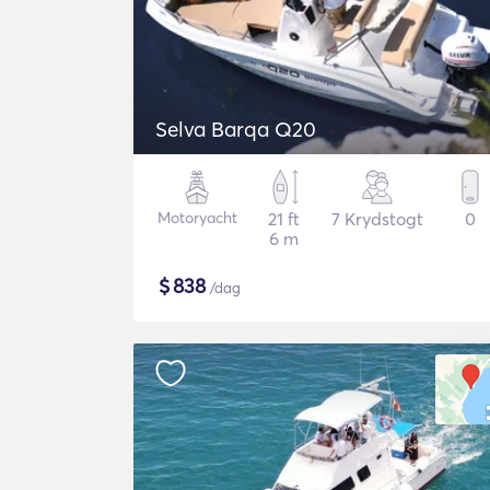
Selva Barqa Q20
Motoryacht
21 ft
7 Krydstogt
0
6 m
$
838
/dag