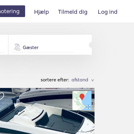
 notering
Hjælp
Tilmeld dig
Log ind
Gæster
sortere efter:
>