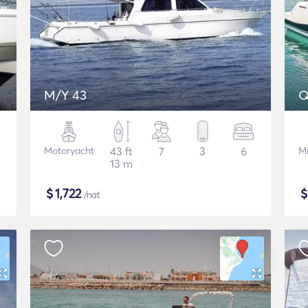
M/Y 43
Q
Motoryacht
43 ft
7
3
6
M
13 m
$
1,722
/nat