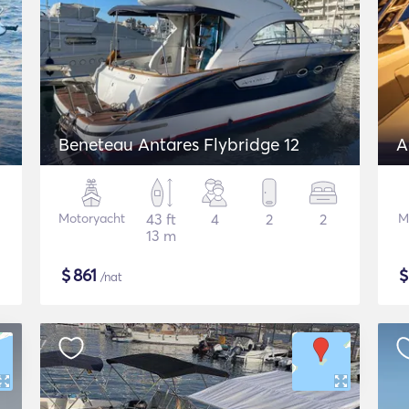
Beneteau Antares Flybridge 12
A
Motoryacht
43 ft
4
2
2
M
13 m
$
861
/nat