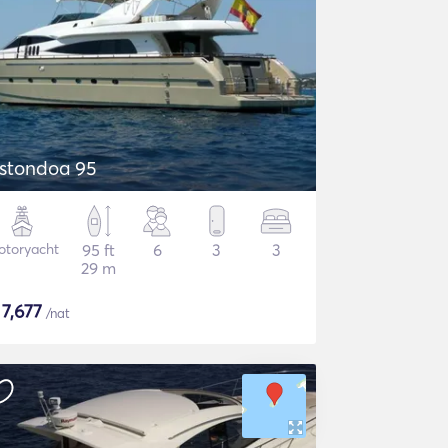
stondoa 95
otoryacht
95 ft
6
3
3
29 m
$
7,677
/nat