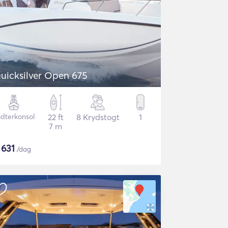
uicksilver Open 675
idterkonsol
22 ft
8 Krydstogt
1
7 m
$
631
/dag