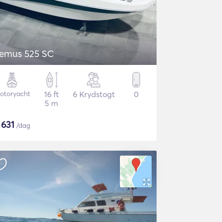
emus 525 SC
otoryacht
16 ft
6 Krydstogt
0
5 m
$
631
/dag