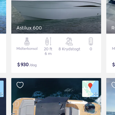
Astilux 600
R
Midterkonsol
20 ft
8 Krydstogt
0
M
6 m
$
930
/dag