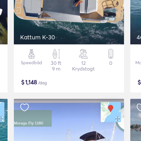
Kattum K-30
4
Speedbåd
30 ft
12
0
Mo
9 m
Krydstogt
$
1,148
/dag