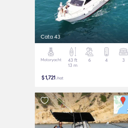
Cata 43
Motoryacht
43 ft
6
4
3
13 m
$
1,721
/nat