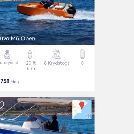
uva M6 Open
otoryacht
20 ft
8 Krydstogt
0
6 m
$
758
/dag