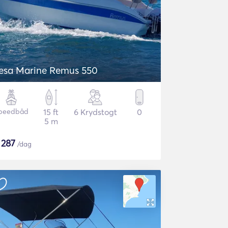
esa Marine Remus 550
peedbåd
15 ft
6 Krydstogt
0
5 m
$
287
/dag