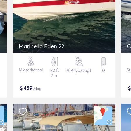
Marinello Eden 22
C
Midterkonsol
22 ft
9 Krydstogt
0
St
7 m
$
459
/dag