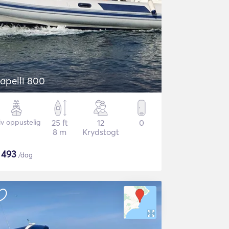
apelli 800
iv oppustelig
25 ft
12
0
8 m
Krydstogt
$
493
/dag