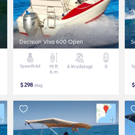
Decision Viva 600 Open
S
Speedbåd
19 ft
6 Krydstogt
0
S
6 m
$
298
/dag