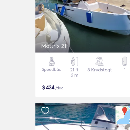
Mattrix 21
Speedbåd
21 ft
8 Krydstogt
1
6 m
$
424
/dag