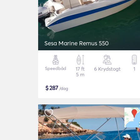
Sesa Marine Remus 550
Speedbåd
17 ft
6 Krydstogt
1
5 m
$
287
/dag