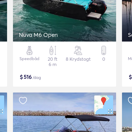
Nuva M6 Open
S
Speedbåd
20 ft
8 Krydstogt
0
M
6 m
$
516
/dag