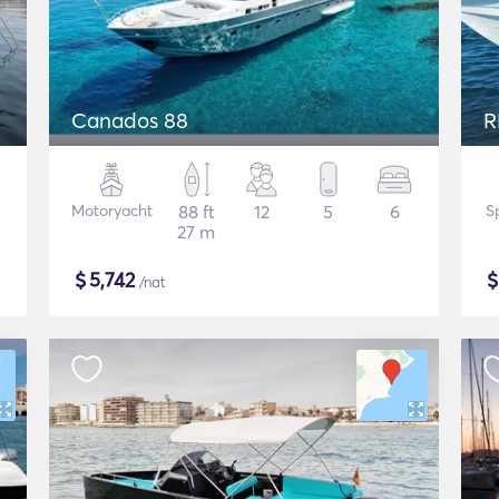
Canados 88
R
Motoryacht
88 ft
12
5
6
S
27 m
$
5,742
/nat