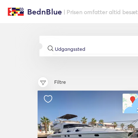
BednBlue
| Prisen omfatter altid besæ
Filtre