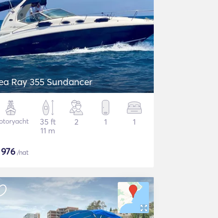
ea Ray 355 Sundancer
otoryacht
35 ft
2
1
1
11 m
$
976
/nat