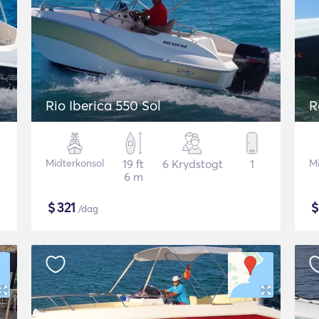
Rio Iberica 550 Sol
R
Midterkonsol
19 ft
6 Krydstogt
1
M
6 m
$
321
/dag