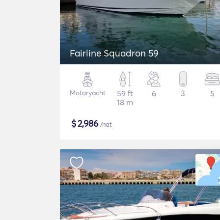
Fairline Squadron 59
Motoryacht
59 ft
6
3
5
18 m
$
2,986
/nat