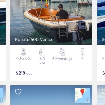
Passito 500 Venice
S
Motor båd
16 ft
5 Krydstogt
0
M
5 m
$
218
/dag