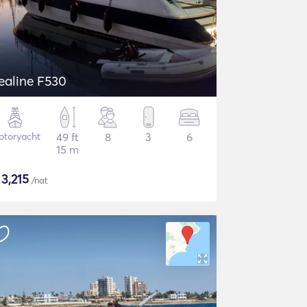
ealine F530
otoryacht
49 ft
8
3
6
15 m
$
3,215
/nat