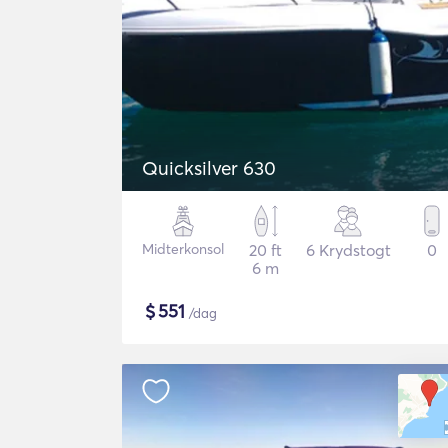
Quicksilver 630
Midterkonsol
20 ft
6 Krydstogt
0
6 m
$
551
/dag