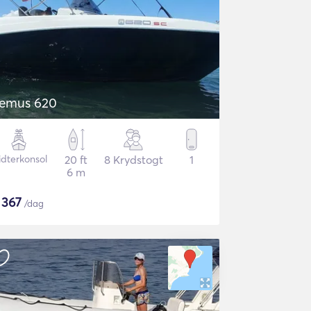
emus 620
idterkonsol
20 ft
8 Krydstogt
1
6 m
$
367
/dag