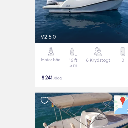
V2 5.0
Motor båd
16 ft
6 Krydstogt
0
5 m
$
241
/dag