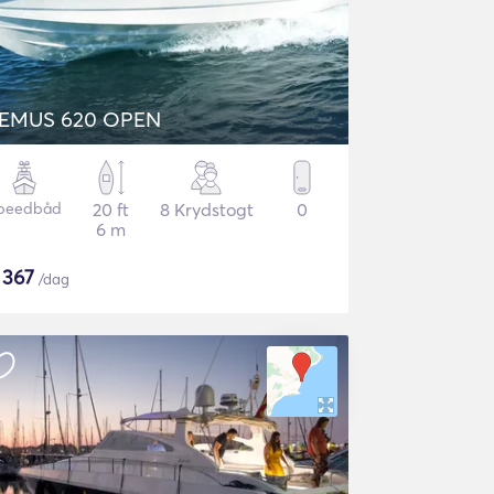
EMUS 620 OPEN
peedbåd
20 ft
8 Krydstogt
0
6 m
$
367
/dag