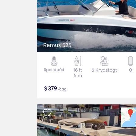
Remus 525
Speedbåd
16 ft
6 Krydstogt
0
5 m
$
379
/dag