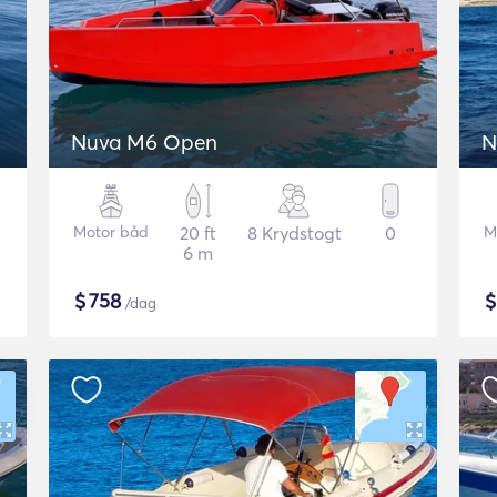
Nuva M6 Open
N
Motor båd
20 ft
8 Krydstogt
0
M
6 m
$
758
/dag