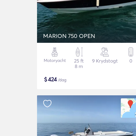
MARION 750 OPEN
Motoryacht
25 ft
9 Krydstogt
0
8 m
$
424
/dag