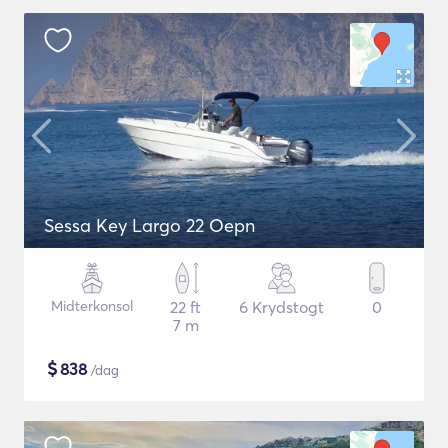
Sessa Key Largo 22 Oepn
Midterkonsol
22 ft
6 Krydstogt
0
7 m
$
838
/dag