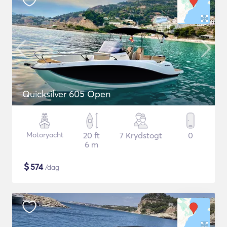
Quicksilver 605 Open
Motoryacht
20 ft
7 Krydstogt
0
6 m
$
574
/dag