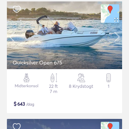
Quicksilver Open 675
Midterkonsol
22 ft
8 Krydstogt
1
7 m
$
643
/dag