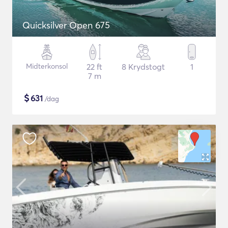
Quicksilver Open 675
Midterkonsol
22 ft
8 Krydstogt
1
7 m
$
631
/dag