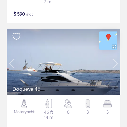
7 m
$
590
/nat
Doqueve 46
Motoryacht
46 ft
6
3
3
14 m