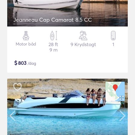
Jeanneau Cap Camarat 8.5 CC
Motor båd
28 ft
9 Krydstogt
1
9 m
$
803
/dag