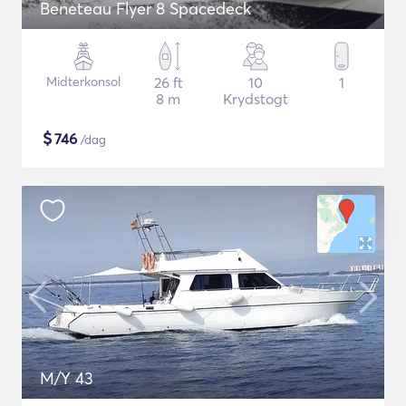
Beneteau Flyer 8 Spacedeck
Midterkonsol
26 ft
10
1
8 m
Krydstogt
$
746
/dag
M/Y 43