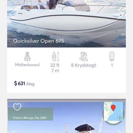
Quicksilver Open 675
Midterkonsol
22 ft
8 Krydstogt
1
7 m
$
631
/dag