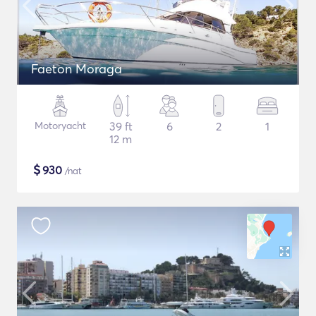
Faeton Moraga
Motoryacht
39 ft
6
2
1
12 m
$
930
/nat