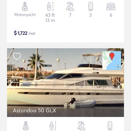
Motoryacht
43 ft
7
3
6
13 m
$
1,722
/nat
Astondoa 50 GLX