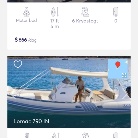
Motor båd
17 ft
6 Krydstogt
0
5 m
$
666
/dag
Lomac 790 IN