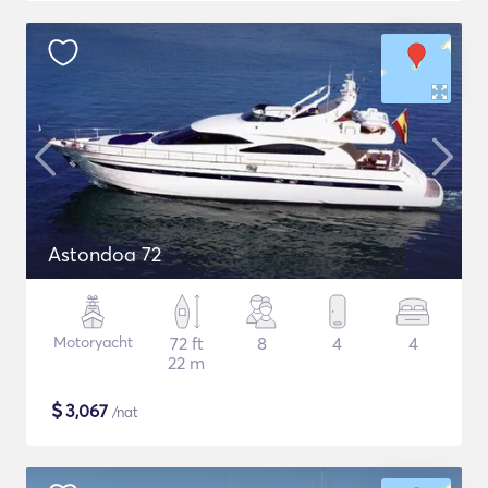
Astondoa 72
Motoryacht
72 ft
8
4
4
22 m
$
3,067
/nat