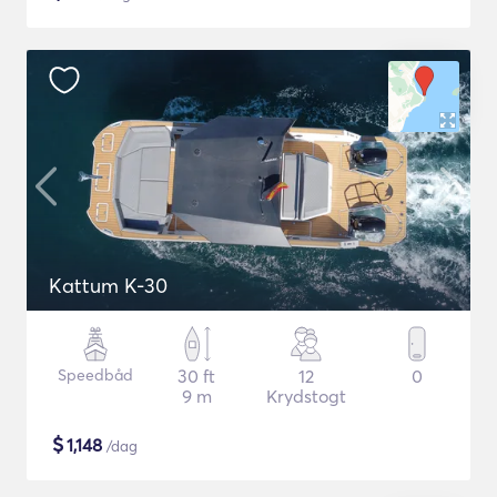
Kattum K-30
Speedbåd
30 ft
12
0
9 m
Krydstogt
$
1,148
/dag