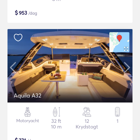
$
953
/dag
Aquila A32
Motoryacht
32 ft
12
1
10 m
Krydstogt