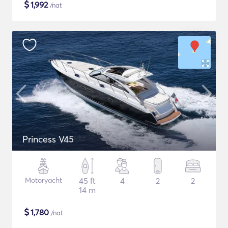
$
1,992
/nat
Princess V45
Motoryacht
45 ft
4
2
2
14 m
$
1,780
/nat