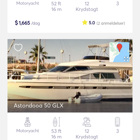
Motoryacht
52 ft
12
3
16 m
Krydstogt
$
1,665
5.0
/dag
(2
anmeldelser
)
Astondooa 50 GLX
Motoryacht
53 ft
12
3
16 m
Krydstogt