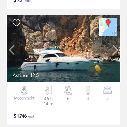
$
731
/dag
Astinor 12,5
Motoryacht
46 ft
6
3
3
14 m
$
1,746
/nat