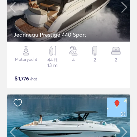
Jeanneau Prestige 440 Sport
Motoryacht
44 ft
4
2
2
13 m
$
1,776
/nat