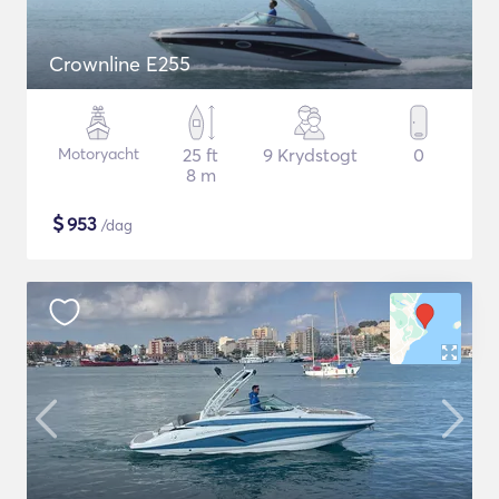
Crownline E255
Motoryacht
25 ft
9 Krydstogt
0
8 m
$
953
/dag