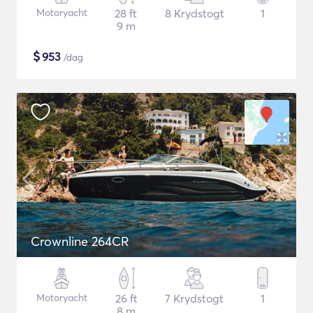
Motoryacht
28 ft
8 Krydstogt
1
9 m
$
953
/dag
Crownline 264CR
Motoryacht
26 ft
7 Krydstogt
1
8 m