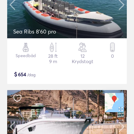
Sea Ribs 8'60 pro
Speedbåd
28 ft
12
0
9 m
Krydstogt
$
654
/dag