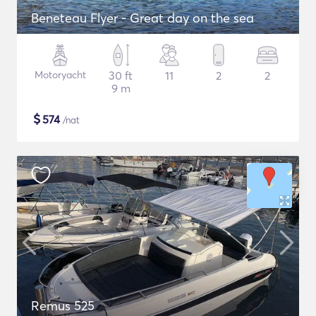
Beneteau Flyer - Great day on the sea
Motoryacht
30 ft
11
2
2
9 m
$
574
/nat
Remus 525