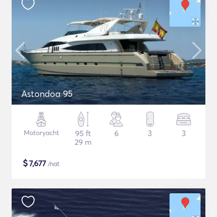
Astondoa 95
Motoryacht
95 ft
6
3
3
29 m
$
7,677
/nat