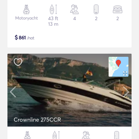
Motoryacht
43 ft
4
2
2
13 m
$
861
/nat
Crownline 275CCR