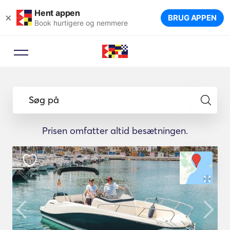
Hent appen
×
BRUG APPEN
Book hurtigere og nemmere
Søg på
Prisen omfatter altid besætningen.