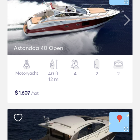
Astondoa 40 Open
Motoryacht
40 ft
4
2
2
12 m
$
1,607
/nat