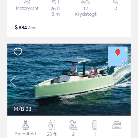
Motoryacht
26 ft
12
0
8 m
Krydstogt
$
884
/dag
M/B 23
Speedbåd
23 ft
2
1
1