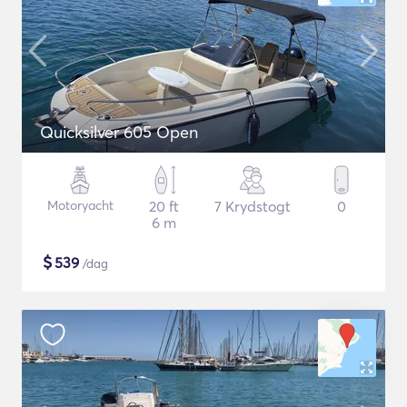
Quicksilver 605 Open
Motoryacht
20 ft
7 Krydstogt
0
6 m
$
539
/dag