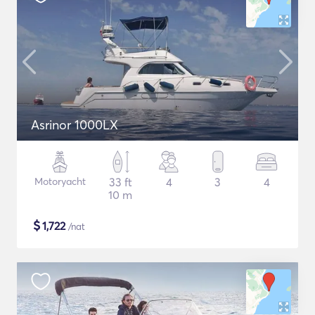
Asrinor 1000LX
Motoryacht
33 ft
4
3
4
10 m
$
1,722
/nat