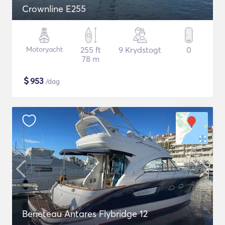
Crownline E255
Motoryacht
255 ft
9 Krydstogt
0
78 m
$
953
/dag
Beneteau Antares Flybridge 12