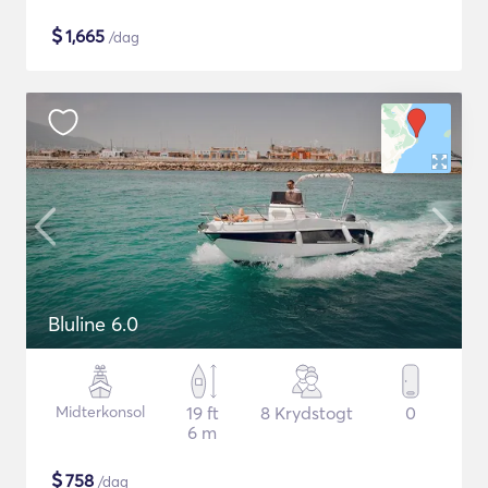
$
1,665
/dag
Bluline 6.0
Midterkonsol
19 ft
8 Krydstogt
0
6 m
$
758
/dag