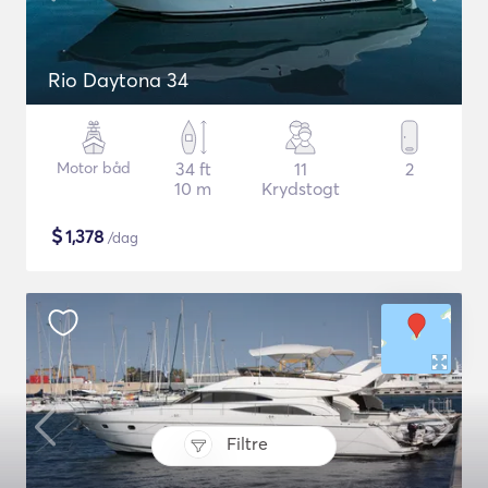
Rio Daytona 34
Motor båd
34 ft
11
2
10 m
Krydstogt
$
1,378
/dag
Filtre