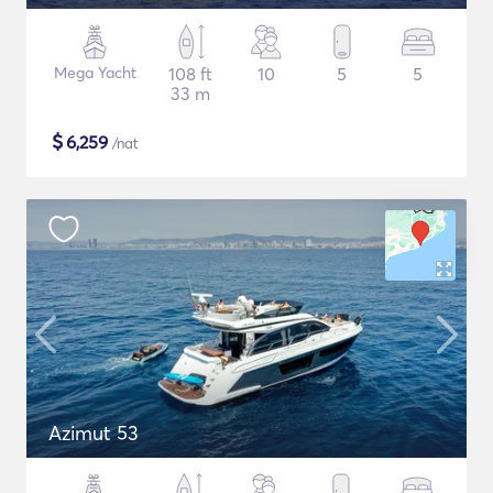
Mega Yacht
108 ft
10
5
5
33 m
$
6,259
/nat
Azimut 53