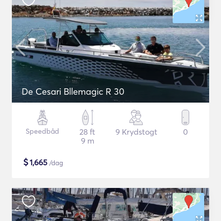
De Cesari Bllemagic R 30
Speedbåd
28 ft
9 Krydstogt
0
9 m
$
1,665
/dag