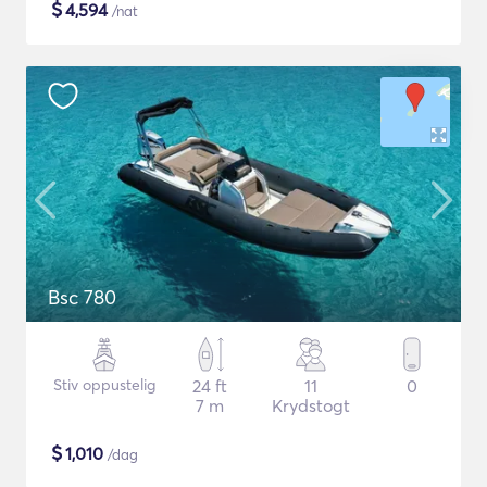
$
4,594
/nat
Bsc 780
Stiv oppustelig
24 ft
11
0
7 m
Krydstogt
$
1,010
/dag