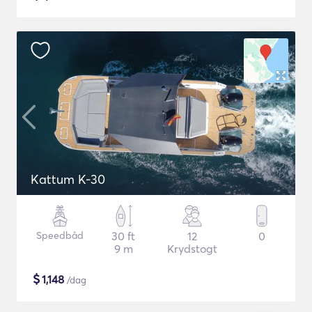
Kattum K-30
Speedbåd
30 ft
12
0
9 m
Krydstogt
$
1,148
/dag