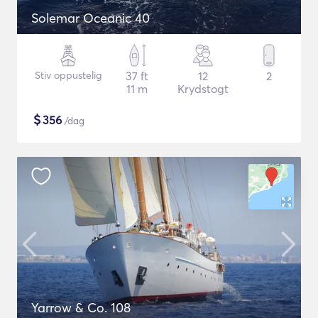
Solemar Oceanic 40
Stiv oppustelig
37 ft
12
2
11 m
Krydstogt
$
356
/dag
Yarrow & Co. 108