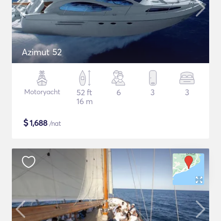
Azimut 52
Motoryacht
52 ft
6
3
3
16 m
$
1,688
/nat