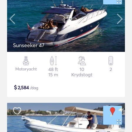
Sunseeker 47
Motoryacht
48 ft
10
2
15 m
Krydstogt
$
2,584
/dag