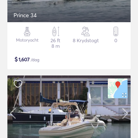
Prince 34
Motoryacht
26 ft
8 Krydstogt
0
8 m
$
1,607
/dag