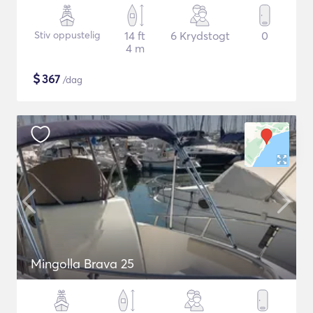
Stiv oppustelig
14 ft
6 Krydstogt
0
4 m
$
367
/dag
Mingolla Brava 25