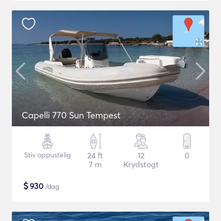
Capelli 770 Sun Tempest
Stiv oppustelig
24 ft
12
0
7 m
Krydstogt
$
930
/dag