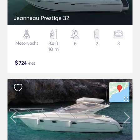
Jeanneau Prestige 32
Motoryacht
34 ft
6
2
3
10 m
$
724
/nat