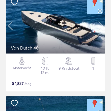
Van Dutch 40
Motoryacht
40 ft
9 Krydstogt
1
12 m
$
1,837
/dag