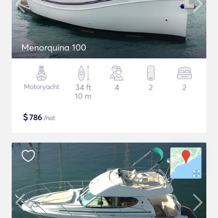
Menorquina 100
Motoryacht
34 ft
4
2
2
10 m
$
786
/nat