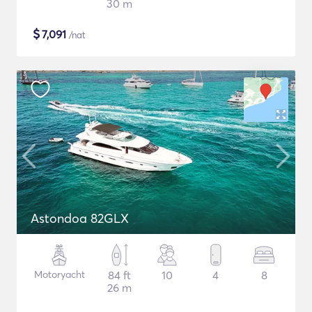
30 m
$
7,091
/nat
Astondoa 82GLX
Motoryacht
84 ft
10
4
8
26 m