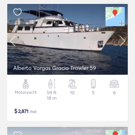
Alberto Vargas Gracia Trawler 59
Motoryacht
59 ft
10
5
6
18 m
$
2,871
/nat