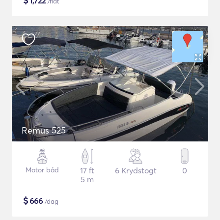
$
1,722
/nat
Remus 525
Motor båd
17 ft
6 Krydstogt
0
5 m
$
666
/dag