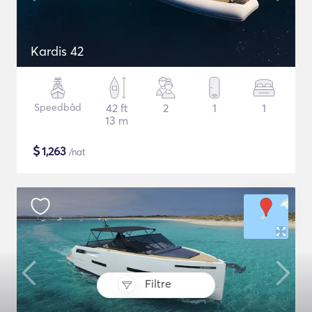
Kardis 42
Speedbåd
42 ft
2
1
1
13 m
$
1,263
/nat
Filtre