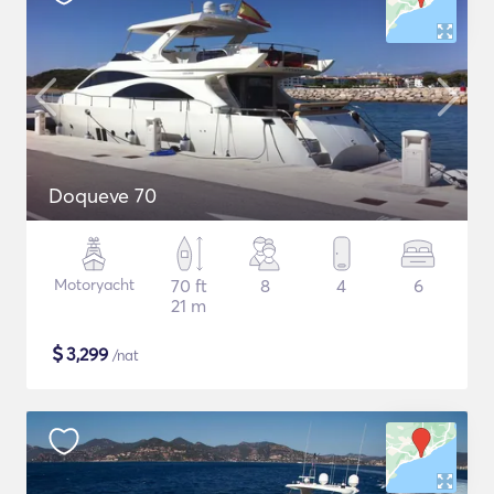
Doqueve 70
Motoryacht
70 ft
8
4
6
21 m
$
3,299
/nat