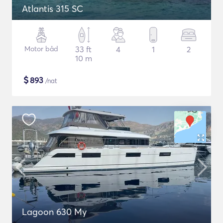
Atlantis 315 SC
Motor båd
33 ft
4
1
2
10 m
$
893
/nat
Lagoon 630 My