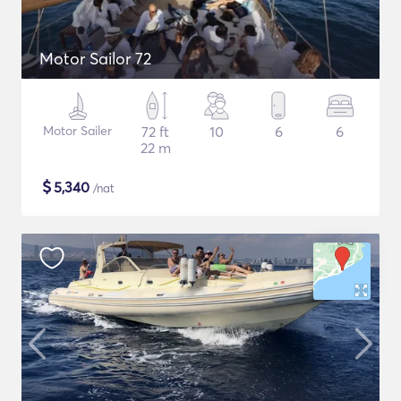
Motor Sailor 72
Motor Sailer
72 ft
10
6
6
22 m
$
5,340
/nat