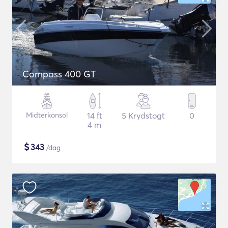
Compass 400 GT
Midterkonsol
14 ft
5 Krydstogt
0
4 m
$
343
/dag