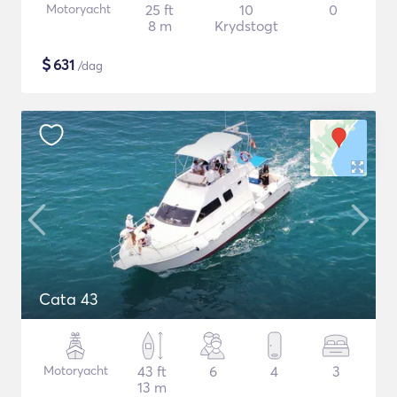
Motoryacht
25 ft
10
0
8 m
Krydstogt
$
631
/dag
Cata 43
Motoryacht
43 ft
6
4
3
13 m