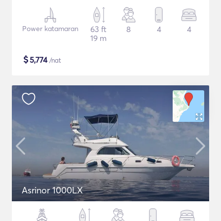
Power katamaran
63 ft
8
4
4
19 m
$
5,774
/nat
Asrinor 1000LX