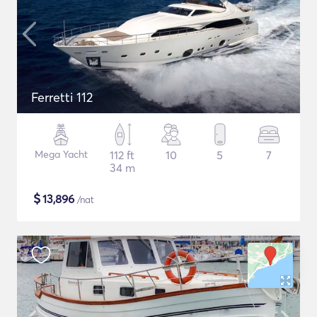
Ferretti 112
Mega Yacht
112 ft
10
5
7
34 m
$
13,896
/nat