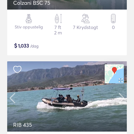
Colzani BSC 75
Stiv oppustelig
7 ft
7 Krydstogt
0
2 m
$
1,033
/dag
RIB 435