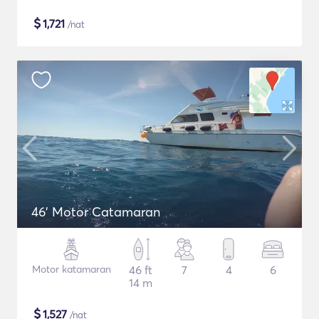
$
1,721
/nat
46' Motor Catamaran
Motor katamaran
46 ft
7
4
6
14 m
$
1,527
/nat