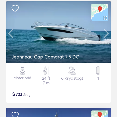
Jeanneau Cap Camarat 7.5 DC
Motor båd
24 ft
6 Krydstogt
1
7 m
$
723
/dag