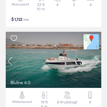
Motoryacht
33 ft
4
3
4
10 m
$
1,722
/nat
Bluline 6.0
Midterkonsol
19 ft
8 Krydstogt
0
6 m