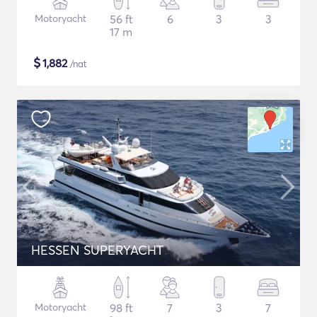
Motoryacht
56 ft
6
3
3
17 m
$
1,882
/nat
HESSEN SUPERYACHT
Motoryacht
98 ft
7
3
7