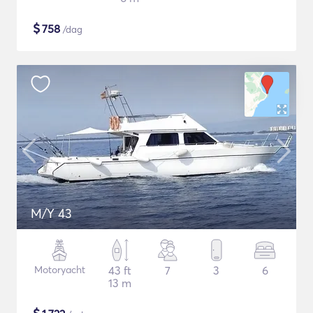
$
758
/dag
M/Y 43
Motoryacht
43 ft
7
3
6
13 m