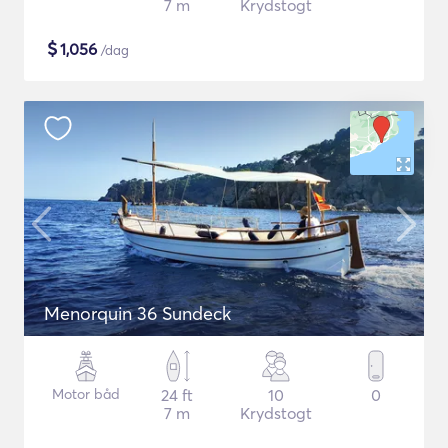
7 m
Krydstogt
$
1,056
/dag
Menorquin 36 Sundeck
Motor båd
24 ft
10
0
7 m
Krydstogt