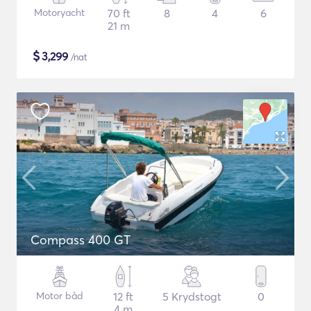
Motoryacht
70 ft
8
4
6
21 m
$
3,299
/nat
Compass 400 GT
Motor båd
12 ft
5 Krydstogt
0
4 m