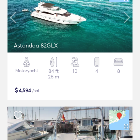
Astondoa 82GLX
Motoryacht
84 ft
10
4
8
26 m
$
4,594
/nat