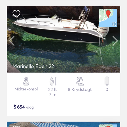
Marinello Eden 22
Midterkonsol
22 ft
8 Krydstogt
0
7 m
$
654
/dag