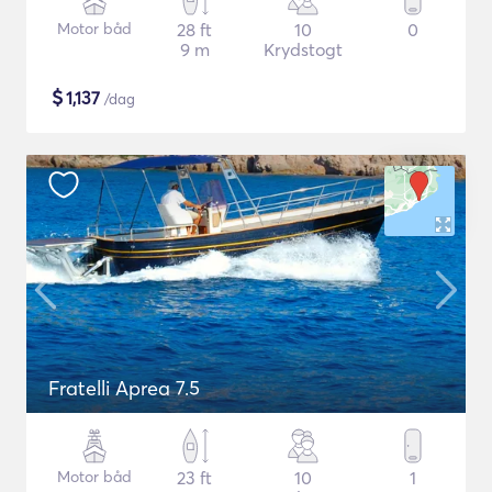
Motor båd
28 ft
10
0
9 m
Krydstogt
$
1,137
/dag
Fratelli Aprea 7.5
Motor båd
23 ft
10
1