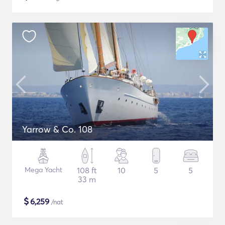
Yarrow & Co. 108
Mega Yacht
108 ft
10
5
5
33 m
$
6,259
/nat