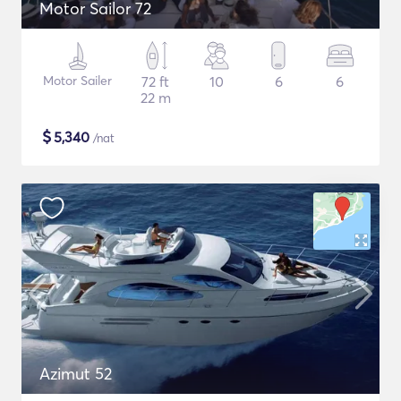
Motor Sailor 72
Motor Sailer
72 ft
10
6
6
22 m
$
5,340
/nat
Azimut 52