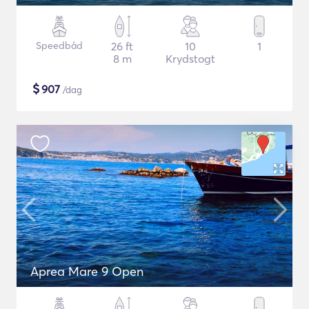
Speedbåd
26 ft
10
1
8 m
Krydstogt
$
907
/dag
Aprea Mare 9 Open