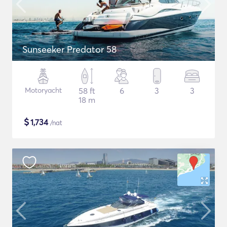
Sunseeker Predator 58
Motoryacht
58 ft
6
3
3
18 m
$
1,734
/nat