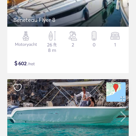
Beneteau Flyer 8
Motoryacht
26 ft
2
0
1
8 m
$
602
/nat