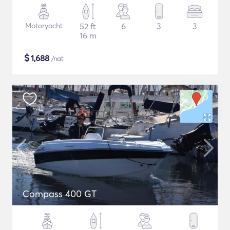
Motoryacht
52 ft
6
3
3
16 m
$
1,688
/nat
Compass 400 GT