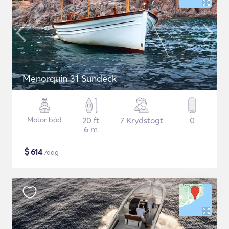
Menorquin 31 Sundeck
Motor båd
20 ft
7 Krydstogt
0
6 m
$
614
/dag