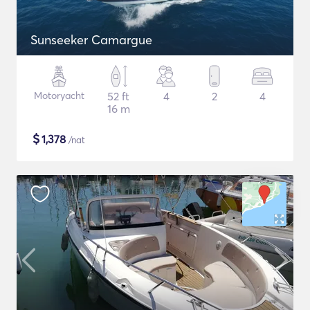
Sunseeker Camargue
Motoryacht
52 ft
4
2
4
16 m
$
1,378
/nat