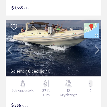
$
1,665
/dag
Solemar Oceanic 40
Stiv oppustelig
37 ft
12
2
11 m
Krydstogt
$
356
/dag