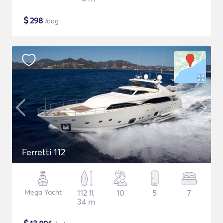
$
298
/dag
Ferretti 112
Mega Yacht
112 ft
10
5
7
34 m