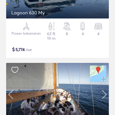
Lagoon 630 My
Power katamaran
63 ft
8
4
4
19 m
$
5,774
/nat