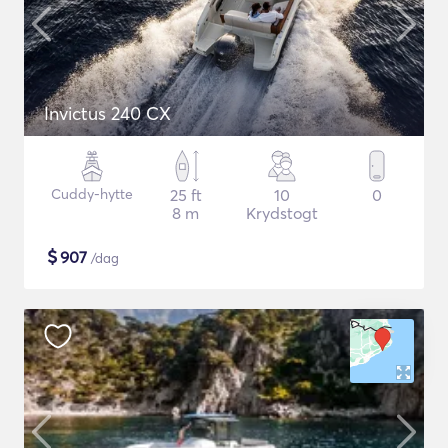
Invictus 240 CX
Cuddy-hytte
25 ft
10
0
8 m
Krydstogt
$
907
/dag