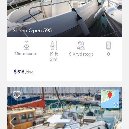
Shiren Open 595
Midterkonsol
19 ft
6 Krydstogt
0
6 m
$
516
/dag