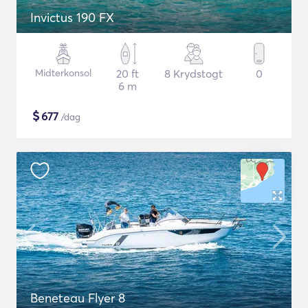
Invictus 190 FX
Midterkonsol
20 ft
8 Krydstogt
0
6 m
$
677
/dag
Beneteau Flyer 8