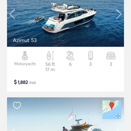
Azimut 53
Motoryacht
56 ft
6
3
3
17 m
$
1,882
/nat