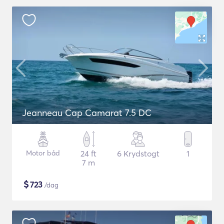
Jeanneau Cap Camarat 7.5 DC
Motor båd
24 ft
6 Krydstogt
1
7 m
$
723
/dag