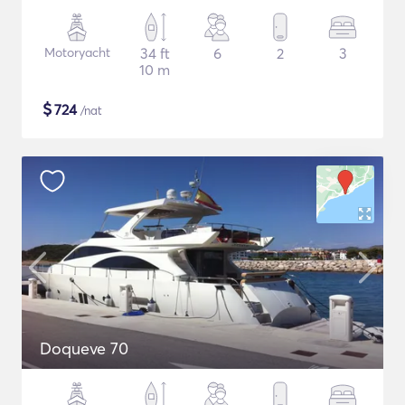
Motoryacht
34 ft
6
2
3
10 m
$
724
/nat
Doqueve 70