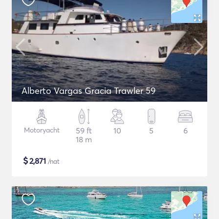
Alberto Vargas Gracia Trawler 59
Motoryacht
59 ft
10
5
6
18 m
$
2,871
/nat