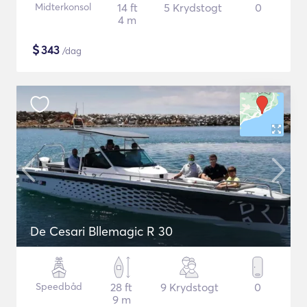
Midterkonsol
14 ft
5 Krydstogt
0
4 m
$
343
/dag
De Cesari Bllemagic R 30
Speedbåd
28 ft
9 Krydstogt
0
9 m