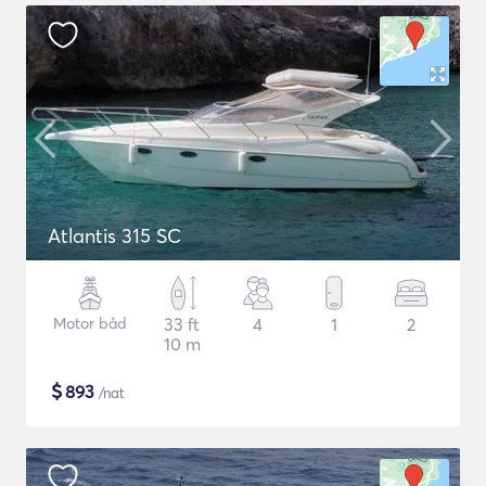
Atlantis 315 SC
Motor båd
33 ft
4
1
2
10 m
$
893
/nat