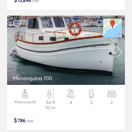
$
13,896
/nat
Menorquina 100
Motoryacht
34 ft
4
2
2
10 m
$
786
/nat