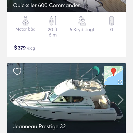
Quicksiler 600 Commander
Motor båd
20 ft
6 Krydstogt
0
6 m
$
379
/dag
Jeanneau Prestige 32