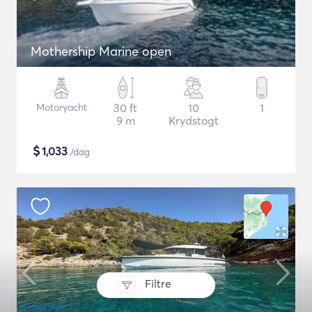
Mothership Marine open
Motoryacht
30 ft
10
1
9 m
Krydstogt
$
1,033
/dag
Filtre