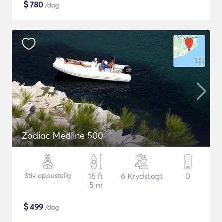
$
780
/dag
Zodiac Medline 500
Stiv oppustelig
16 ft
6 Krydstogt
0
5 m
$
499
/dag