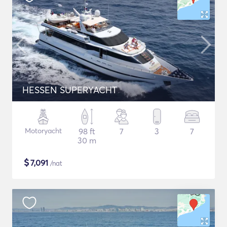
HESSEN SUPERYACHT
Motoryacht
98 ft
7
3
7
30 m
$
7,091
/nat