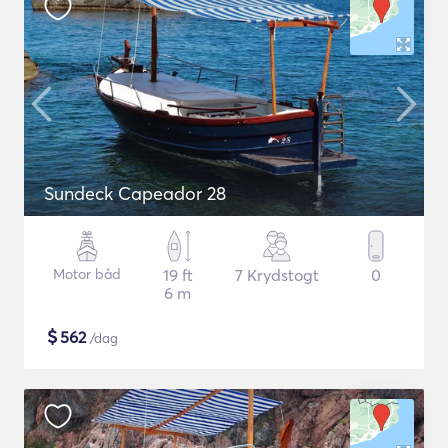
Sundeck Capeador 28
Motor båd
19 ft
7 Krydstogt
0
6 m
$
562
/dag