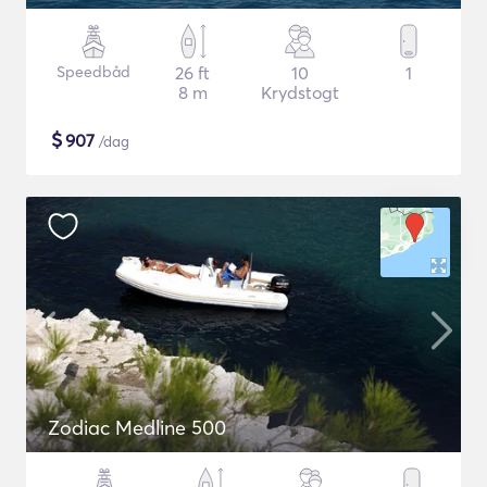
Speedbåd
26 ft
10
1
8 m
Krydstogt
$
907
/dag
Zodiac Medline 500