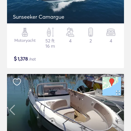
Sunseeker Camargue
Motoryacht
52 ft
4
2
4
16 m
$
1,378
/nat