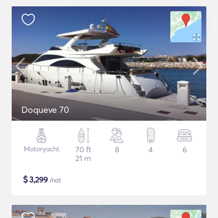
Doqueve 70
Motoryacht
70 ft
8
4
6
21 m
$
3,299
/nat