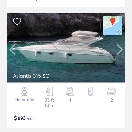
Atlantis 315 SC
Motor båd
33 ft
4
1
2
10 m
$
893
/nat