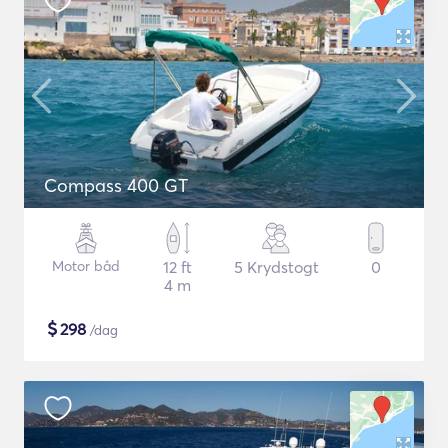
Compass 400 GT
Motor båd
12 ft
5 Krydstogt
0
4 m
$
298
/dag