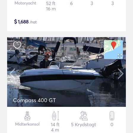
Motoryacht
52 ft
6
3
3
16 m
$
1,688
/nat
Compass 400 GT
Midterkonsol
14 ft
5 Krydstogt
0
4 m