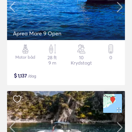
Aprea Mare 9 Open
Motor båd
28 ft
10
0
9 m
Krydstogt
$
1,137
/dag