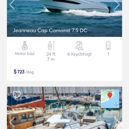
Jeanneau Cap Camarat 7.5 DC
Motor båd
24 ft
6 Krydstogt
1
7 m
$
723
/dag