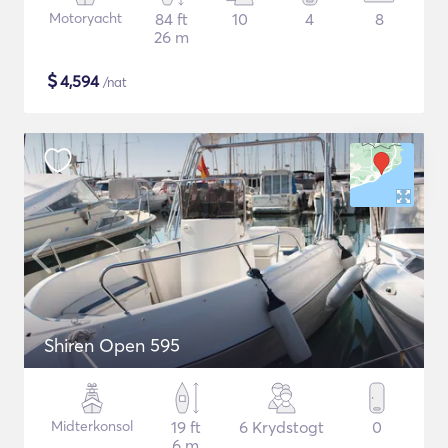
Motoryacht
84 ft
10
4
8
26 m
$
4,594
/nat
Shiren Open 595
Midterkonsol
19 ft
6 Krydstogt
0
6 m