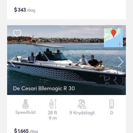
$
343
/dag
De Cesari Bllemagic R 30
Speedbåd
28 ft
9 Krydstogt
0
9 m
$
1,665
/dag