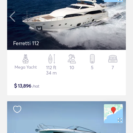
Ferretti 112
Mega Yacht
112 ft
10
5
7
34 m
$
13,896
/nat