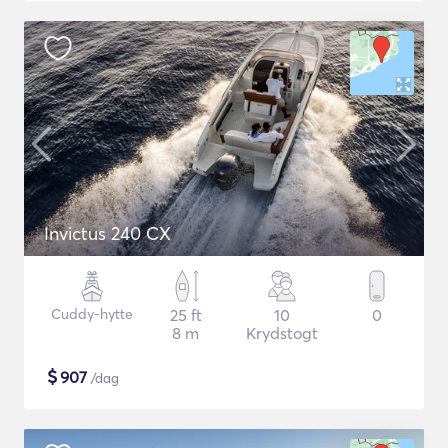
Invictus 240 CX
Cuddy-hytte
25 ft
10
0
8 m
Krydstogt
$
907
/dag