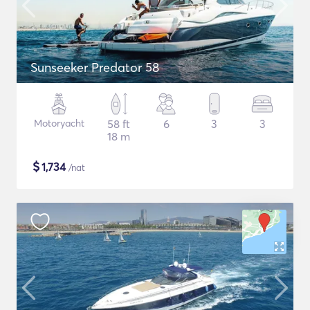
Sunseeker Predator 58
Motoryacht
58 ft
6
3
3
18 m
$
1,734
/nat