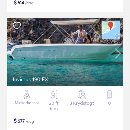
$
614
/dag
Invictus 190 FX
Midterkonsol
20 ft
8 Krydstogt
0
6 m
$
677
/dag