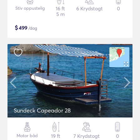
Stiv oppustelig
16 ft
6 Krydstogt
0
5 m
$
499
/dag
Sundeck Capeador 28
Motor båd
19 ft
7 Krydstogt
0