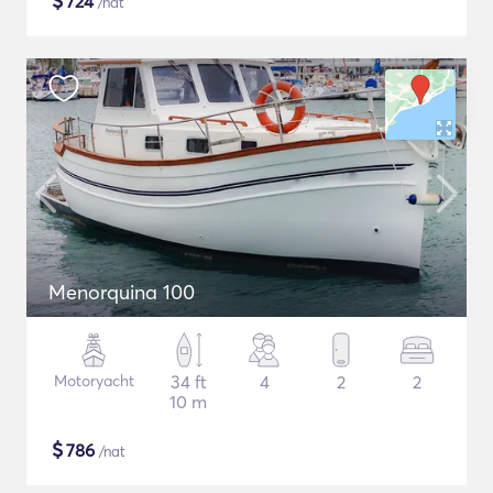
$
724
/nat
Menorquina 100
Motoryacht
34 ft
4
2
2
10 m
$
786
/nat