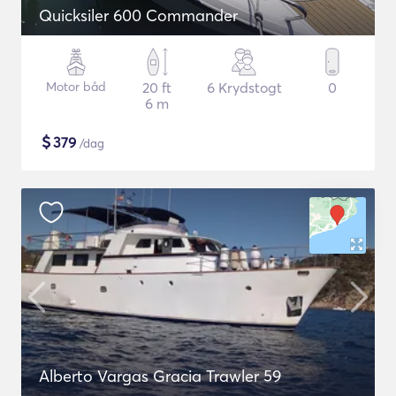
Quicksiler 600 Commander
Motor båd
20 ft
6 Krydstogt
0
6 m
$
379
/dag
Alberto Vargas Gracia Trawler 59