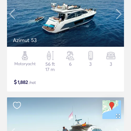
Azimut 53
Motoryacht
56 ft
6
3
3
17 m
$
1,882
/nat