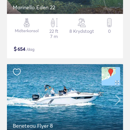
Marinello Eden 22
Midterkonsol
22 ft
8 Krydstogt
0
7 m
$
654
/dag
Beneteau Flyer 8