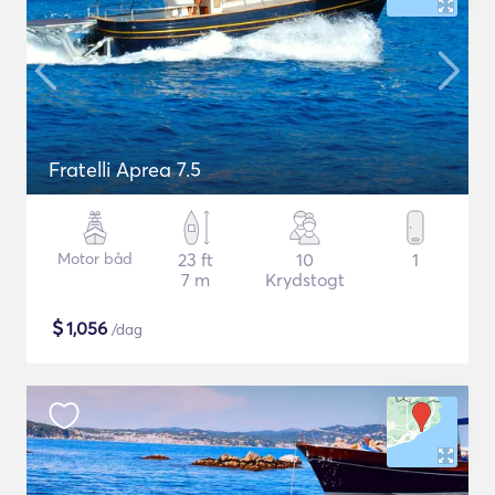
Fratelli Aprea 7.5
Motor båd
23 ft
10
1
7 m
Krydstogt
$
1,056
/dag