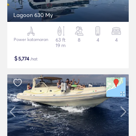
Lagoon 630 My
Power katamaran
63 ft
8
4
4
19 m
$
5,774
/nat