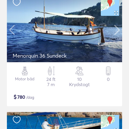
Menorquin 36 Sundeck
Motor båd
24 ft
10
0
7 m
Krydstogt
$
780
/dag