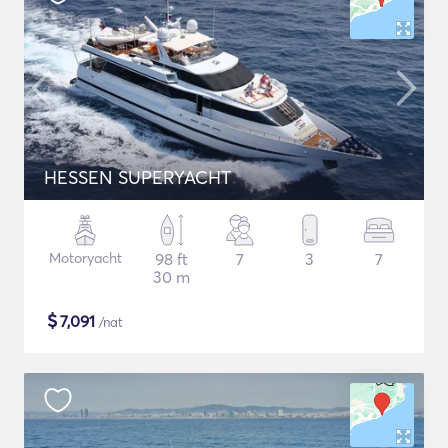
HESSEN SUPERYACHT
Motoryacht
98 ft
7
3
7
30 m
$
7,091
/nat