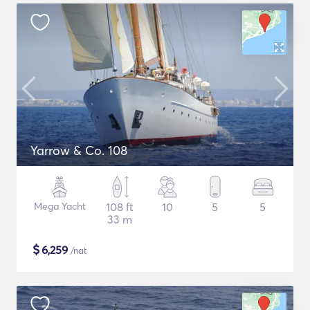
Yarrow & Co. 108
Mega Yacht
108 ft
10
5
5
33 m
$
6,259
/nat