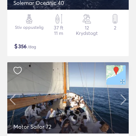
Solemar Oceanic 40
Stiv oppustelig
37 ft
12
2
11 m
Krydstogt
$
356
/dag
Motor Sailor 72