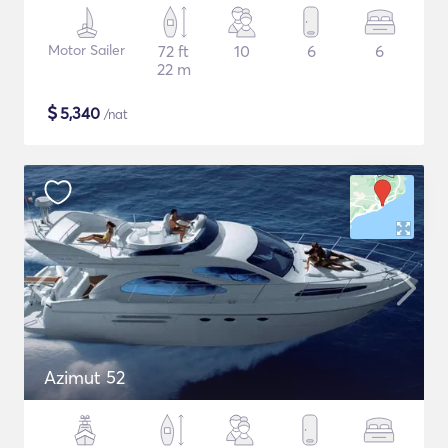
Motor Sailer
72 ft
10
6
6
22 m
$
5,340
/nat
Azimut 52