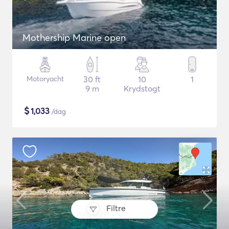
Mothership Marine open
Motoryacht
30 ft
10
1
9 m
Krydstogt
$
1,033
/dag
Filtre