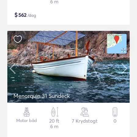
6 m
$
562
/dag
Menorquin 31 Sundeck
Motor båd
20 ft
7 Krydstogt
0
6 m