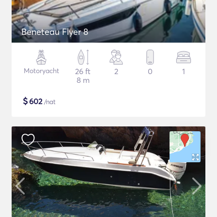
Beneteau Flyer 8
Motoryacht
26 ft
2
0
1
8 m
$
602
/nat