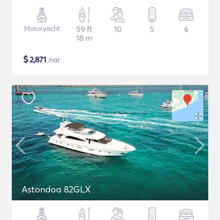
Motoryacht
59 ft
10
5
6
18 m
$
2,871
/nat
Astondoa 82GLX