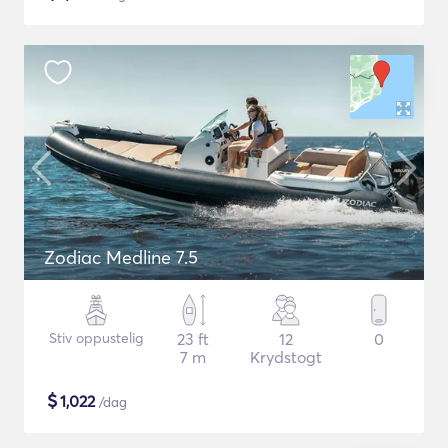
Zodiac Medline 7.5
Stiv oppustelig
23 ft
12
0
7 m
Krydstogt
$
1,022
/dag