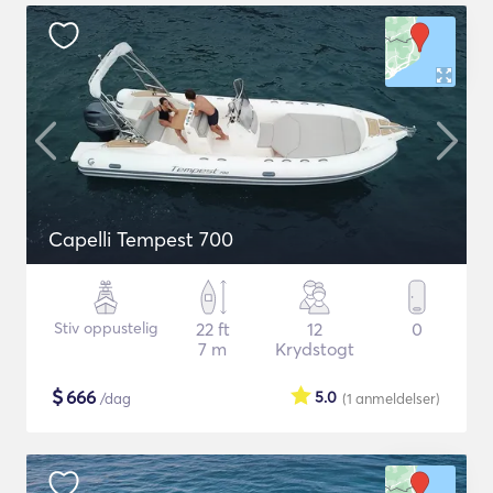
Capelli Tempest 700
Stiv oppustelig
22 ft
12
0
7 m
Krydstogt
$
666
5.0
/dag
(1
anmeldelser
)