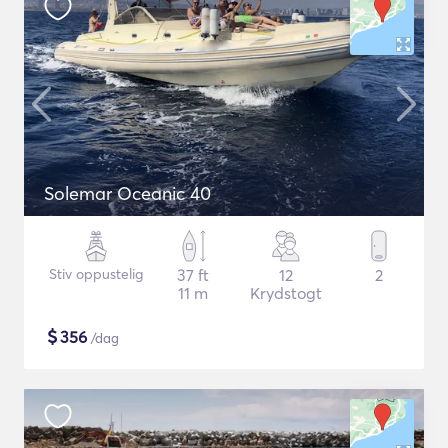
Solemar Oceanic 40
Stiv oppustelig
37 ft
12
2
11 m
Krydstogt
$
356
/dag