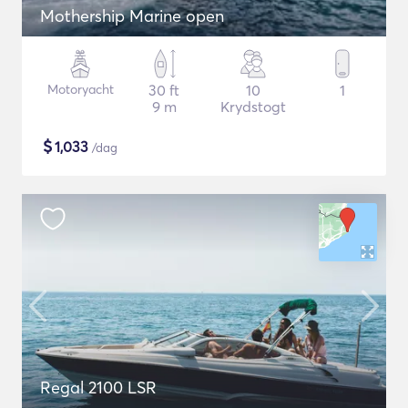
Mothership Marine open
Motoryacht
30 ft
10
1
9 m
Krydstogt
$
1,033
/dag
Regal 2100 LSR