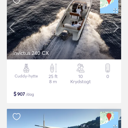
Invictus 240 CX
Cuddy-hytte
25 ft
10
0
8 m
Krydstogt
$
907
/dag