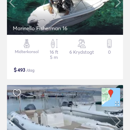
Marinello Fisherman 16
Midterkonsol
16 ft
6 Krydstogt
0
5 m
$
493
/dag