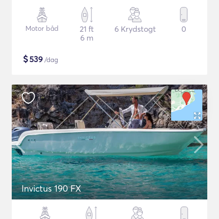
Motor båd
21 ft
6 Krydstogt
0
6 m
$
539
/dag
Invictus 190 FX