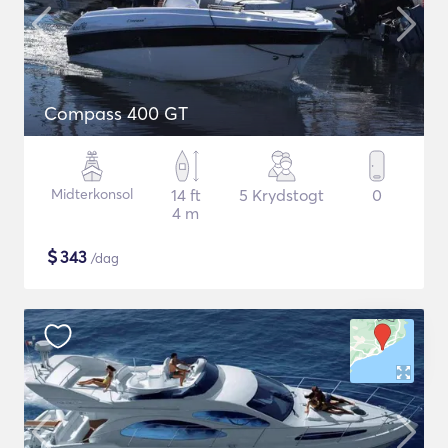
Compass 400 GT
Midterkonsol
14 ft
5 Krydstogt
0
4 m
$
343
/dag