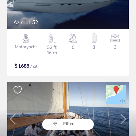
Azimut 52
Motoryacht
52 ft
6
3
3
16 m
$
1,688
/nat
Filtre