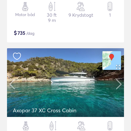
Motor båd
30 ft
9 Krydstogt
1
9 m
$
735
/dag
Axopar 37 XC Cross Cabin