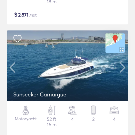
18 m
$
2,871
/nat
Sunseeker Camargue
Motoryacht
52 ft
4
2
4
16 m