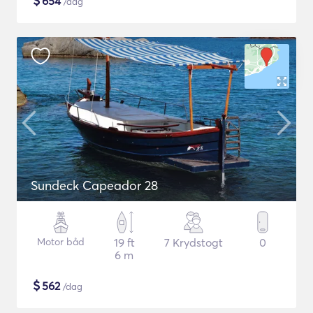
$
654
/dag
Sundeck Capeador 28
Motor båd
19 ft
7 Krydstogt
0
6 m
$
562
/dag