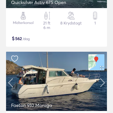
Quicksilver Activ 675 Open
Midterkonsol
21 ft
8 Krydstogt
1
6 m
$
562
/dag
Faeton 910 Moraga