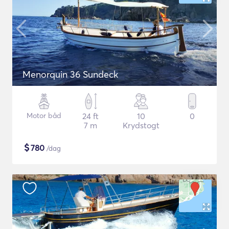
Menorquin 36 Sundeck
Motor båd
24 ft
10
0
7 m
Krydstogt
$
780
/dag