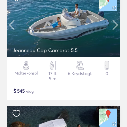
Jeanneau Cap Camarat 5.5
Midterkonsol
17 ft
6 Krydstogt
0
5 m
$
545
/dag