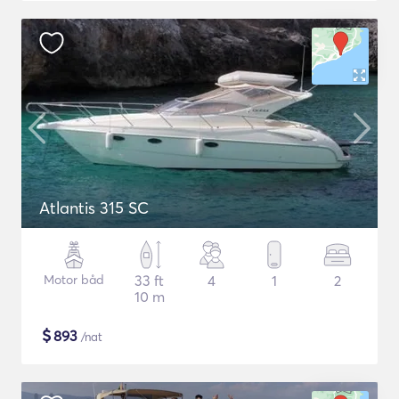
Atlantis 315 SC
Motor båd
33 ft
4
1
2
10 m
$
893
/nat