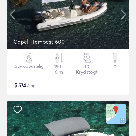
Capelli Tempest 600
Stiv oppustelig
19 ft
10
0
6 m
Krydstogt
$
574
/dag