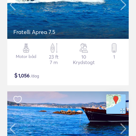
Fratelli Aprea 7.5
Motor båd
23 ft
10
1
7 m
Krydstogt
$
1,056
/dag