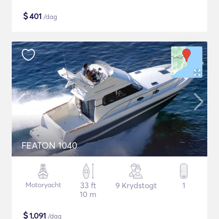
$
401
/dag
FEATON 1040
Motoryacht
33 ft
9 Krydstogt
1
10 m
$
1,091
/dag