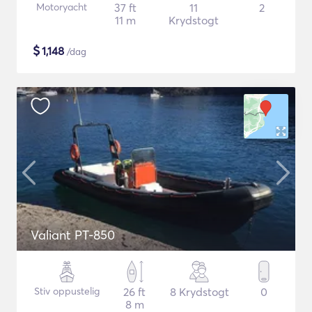
Motoryacht
37 ft
11
2
11 m
Krydstogt
$
1,148
/dag
Valiant PT-850
Stiv oppustelig
26 ft
8 Krydstogt
0
8 m