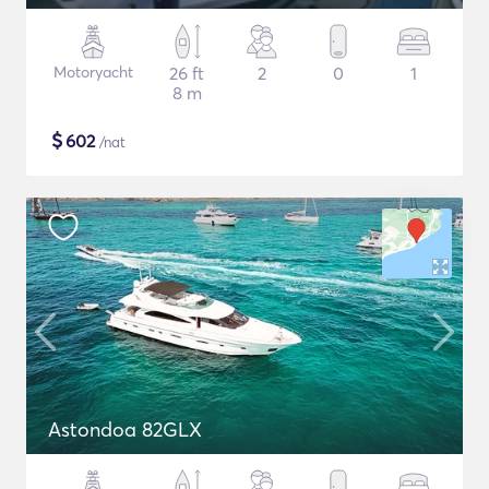
Motoryacht
26 ft
2
0
1
8 m
$
602
/nat
Astondoa 82GLX