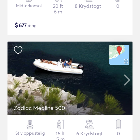
Midterkonsol
20 ft
8 Krydstogt
0
6 m
$
677
/dag
Zodiac Medline 500
Stiv oppustelig
16 ft
6 Krydstogt
0
5 m