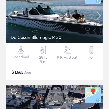
De Cesari Bllemagic R 30
Speedbåd
28 ft
9 Krydstogt
0
9 m
$
1,665
/dag