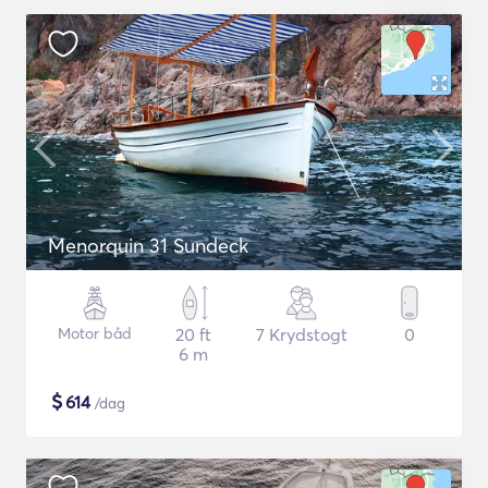
Menorquin 31 Sundeck
Motor båd
20 ft
7 Krydstogt
0
6 m
$
614
/dag