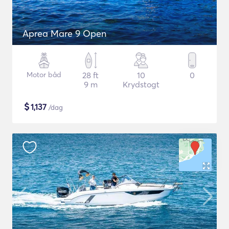
Aprea Mare 9 Open
Motor båd
28 ft
10
0
9 m
Krydstogt
$
1,137
/dag