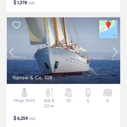
$
1,378
/nat
Yarrow & Co. 108
Mega Yacht
108 ft
10
5
5
33 m
$
6,259
/nat