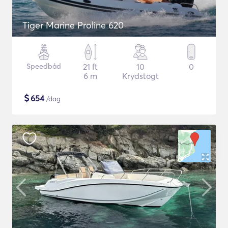
Tiger Marine Proline 620
Speedbåd
21 ft
10
0
6 m
Krydstogt
$
654
/dag