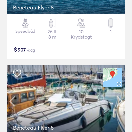
Beneteau Flyer 8
Speedbåd
26 ft
10
1
8 m
Krydstogt
$
907
/dag
Beneteau Flyer 8