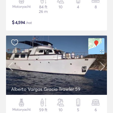
Motoryacht
84 ft
10
4
8
26 m
$
4,594
/nat
Alberto Vargas Gracia Trawler 59
Motoryacht
59 ft
10
5
6