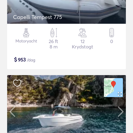
Capelli Tempest 775
Motoryacht
26 ft
12
0
8 m
Krydstogt
$
953
/dag