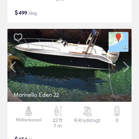
$
499
/dag
Marinello Eden 22
Midterkonsol
22 ft
8 Krydstogt
0
7 m