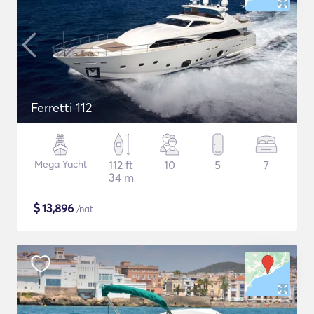
Ferretti 112
Mega Yacht
112 ft
10
5
7
34 m
$
13,896
/nat