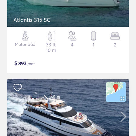
Atlantis 315 SC
Motor båd
33 ft
4
1
2
10 m
$
893
/nat