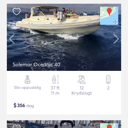
Solemar Oceanic 40
Stiv oppustelig
37 ft
12
2
11 m
Krydstogt
$
356
/dag