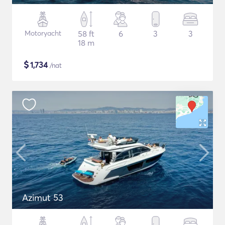
Motoryacht
58 ft
6
3
3
18 m
$
1,734
/nat
Azimut 53