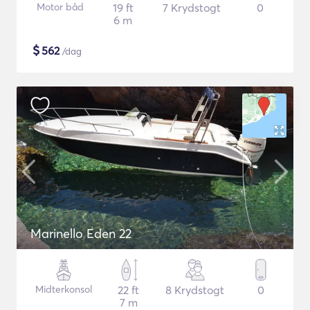
Motor båd
19 ft
7 Krydstogt
0
6 m
$
562
/dag
Marinello Eden 22
Midterkonsol
22 ft
8 Krydstogt
0
7 m