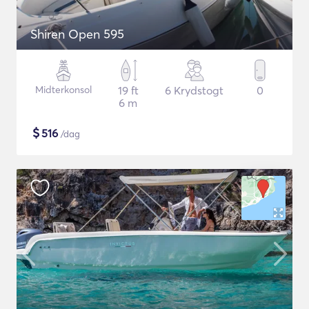
Shiren Open 595
Midterkonsol
19 ft
6 Krydstogt
0
6 m
$
516
/dag