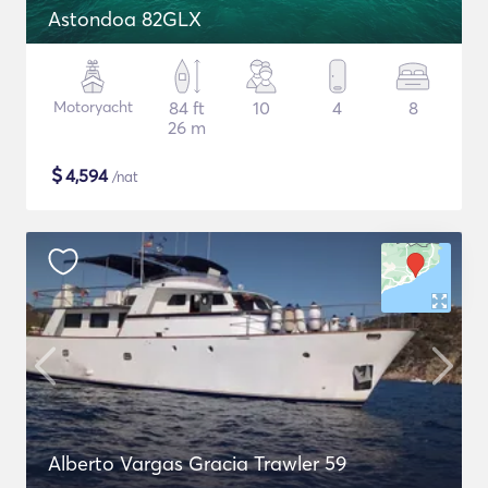
Astondoa 82GLX
Motoryacht
84 ft
10
4
8
26 m
$
4,594
/nat
Alberto Vargas Gracia Trawler 59