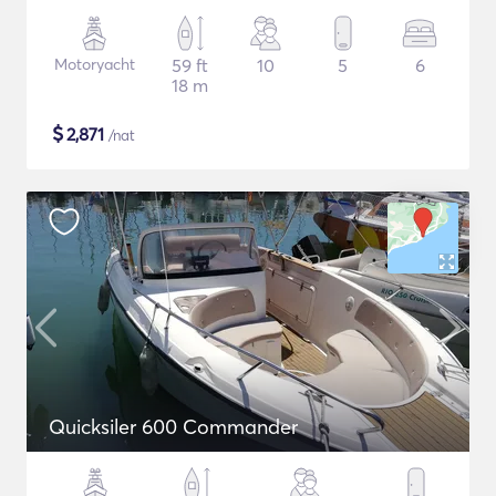
Motoryacht
59 ft
10
5
6
18 m
$
2,871
/nat
Quicksiler 600 Commander