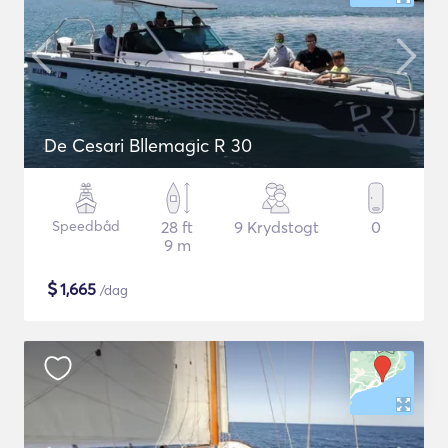
De Cesari Bllemagic R 30
Speedbåd
28 ft
9 Krydstogt
0
9 m
$
1,665
/dag