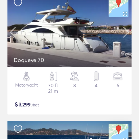
Doqueve 70
Motoryacht
70 ft
8
4
6
21 m
$
3,299
/nat