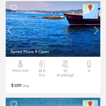
Aprea Mare 9 Open
Motor båd
28 ft
10
0
9 m
Krydstogt
$
1,137
/dag