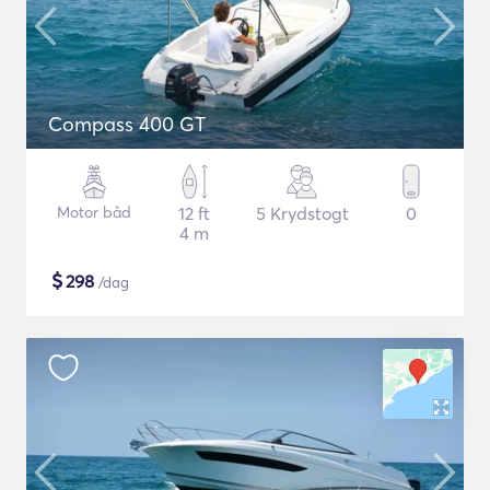
Compass 400 GT
Motor båd
12 ft
5 Krydstogt
0
4 m
$
298
/dag