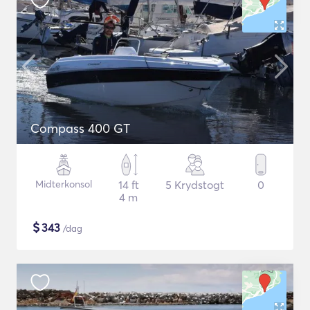
Compass 400 GT
Midterkonsol
14 ft
5 Krydstogt
0
4 m
$
343
/dag