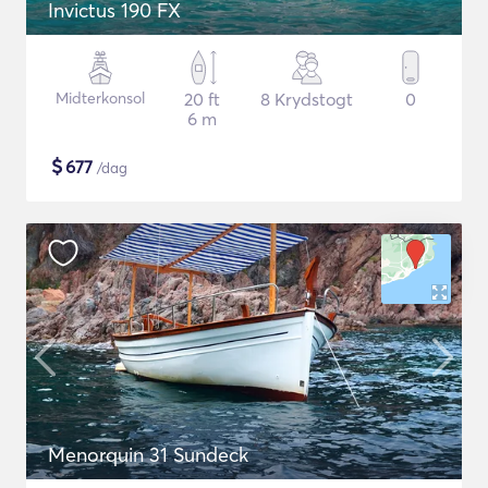
Invictus 190 FX
Midterkonsol
20 ft
8 Krydstogt
0
6 m
$
677
/dag
Menorquin 31 Sundeck