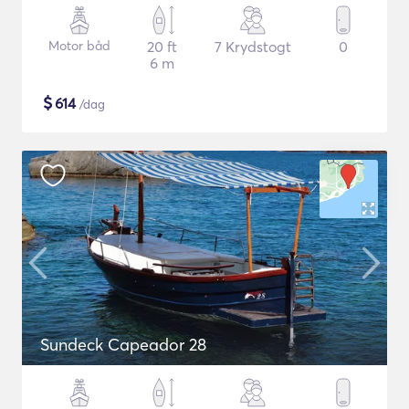
Motor båd
20 ft
7 Krydstogt
0
6 m
$
614
/dag
Sundeck Capeador 28