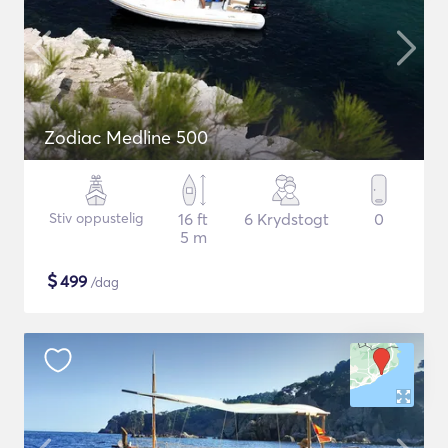
Zodiac Medline 500
Stiv oppustelig
16 ft
6 Krydstogt
0
5 m
$
499
/dag