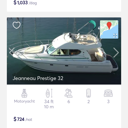
$
1,033
/dag
Jeanneau Prestige 32
Motoryacht
34 ft
6
2
3
10 m
$
724
/nat