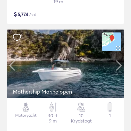
19 m
$
5,774
/nat
Mothership Marine open
Motoryacht
30 ft
10
1
9 m
Krydstogt