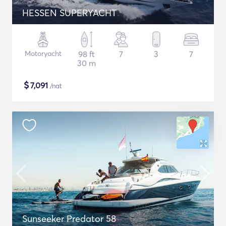
HESSEN SUPERYACHT
Motoryacht
98 ft
7
3
7
30 m
$
7,091
/nat
Sunseeker Predator 58