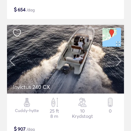
$
654
/dag
Invictus 240 CX
Cuddy-hytte
25 ft
10
0
8 m
Krydstogt
$
907
/dag