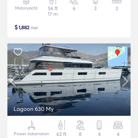
Motoryacht
56 ft
6
3
3
17 m
$
1,882
/nat
Lagoon 630 My
Power katamaran
63 ft
8
4
4