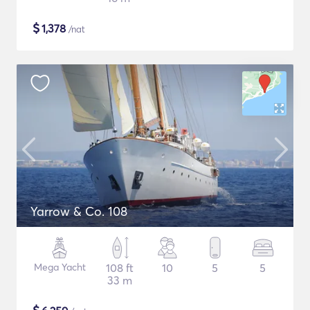
$
1,378
/nat
Yarrow & Co. 108
Mega Yacht
108 ft
10
5
5
33 m