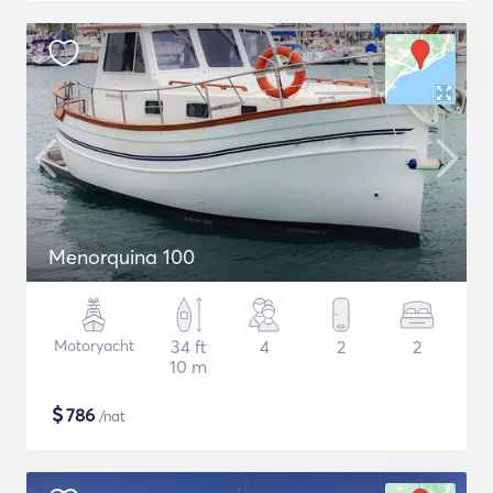
Menorquina 100
Motoryacht
34 ft
4
2
2
10 m
$
786
/nat