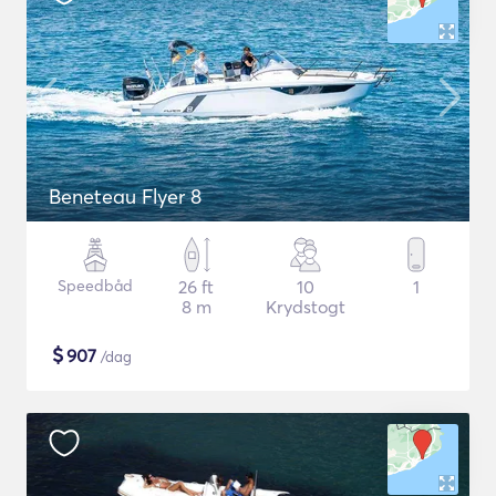
Beneteau Flyer 8
Speedbåd
26 ft
10
1
8 m
Krydstogt
$
907
/dag