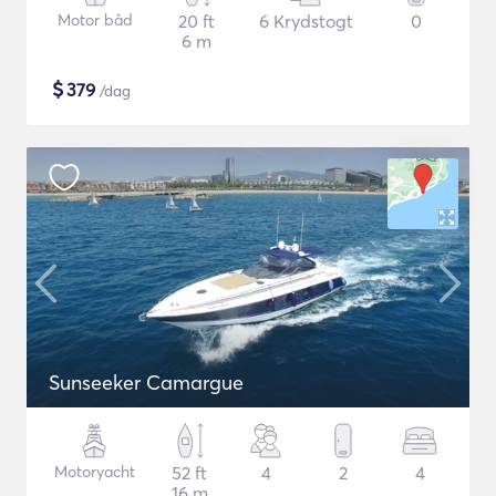
Motor båd
20 ft
6 Krydstogt
0
6 m
$
379
/dag
Sunseeker Camargue
Motoryacht
52 ft
4
2
4
16 m