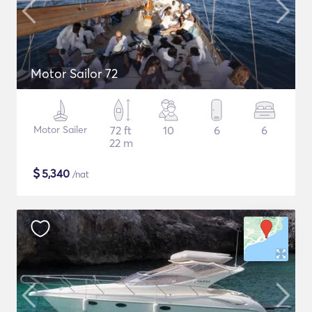
Motor Sailor 72
Motor Sailer
72 ft
10
6
6
22 m
$
5,340
/nat