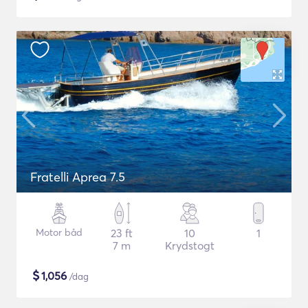
Fratelli Aprea 7.5
Motor båd
23 ft
10
1
7 m
Krydstogt
$
1,056
/dag