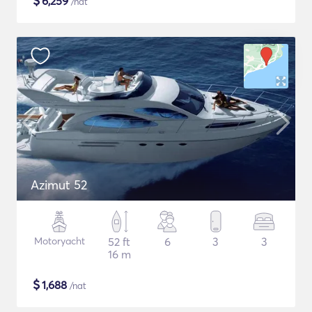
$
6,259
/nat
Azimut 52
Motoryacht
52 ft
6
3
3
16 m
$
1,688
/nat