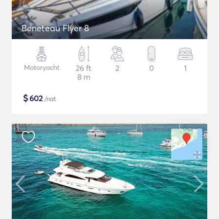
Beneteau Flyer 8
Motoryacht
26 ft
2
0
1
8 m
$
602
/nat