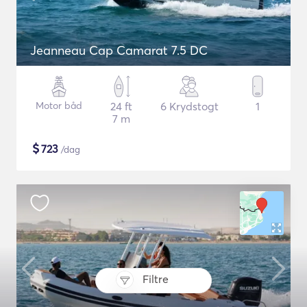
Jeanneau Cap Camarat 7.5 DC
Motor båd
24 ft
6 Krydstogt
1
7 m
$
723
/dag
Filtre