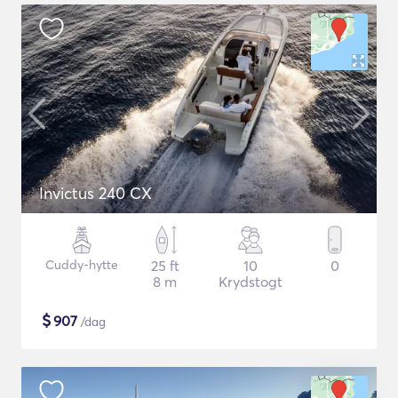
Invictus 240 CX
Cuddy-hytte
25 ft
10
0
8 m
Krydstogt
$
907
/dag