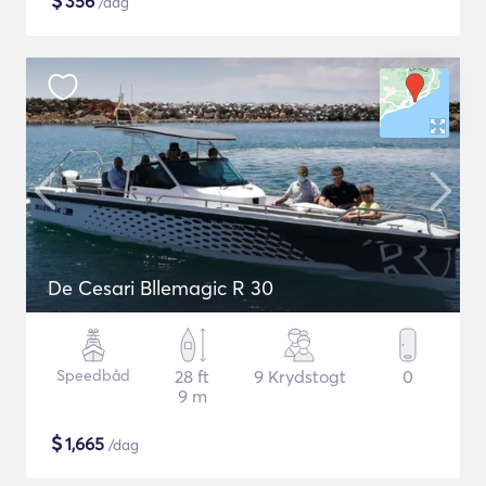
$
356
/dag
De Cesari Bllemagic R 30
Speedbåd
28 ft
9 Krydstogt
0
9 m
$
1,665
/dag