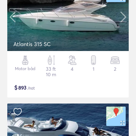
Atlantis 315 SC
Motor båd
33 ft
4
1
2
10 m
$
893
/nat