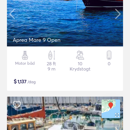
Aprea Mare 9 Open
Motor båd
28 ft
10
0
9 m
Krydstogt
$
1,137
/dag