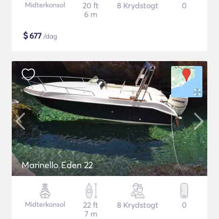
Midterkonsol
20 ft
8 Krydstogt
0
6 m
$
677
/dag
Marinello Eden 22
Midterkonsol
22 ft
8 Krydstogt
0
7 m