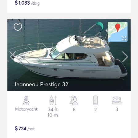
$
1,033
/dag
Jeanneau Prestige 32
Motoryacht
34 ft
6
2
3
10 m
$
724
/nat