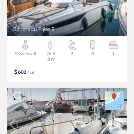
Beneteau Flyer 8
Motoryacht
26 ft
2
0
1
8 m
$
602
/nat