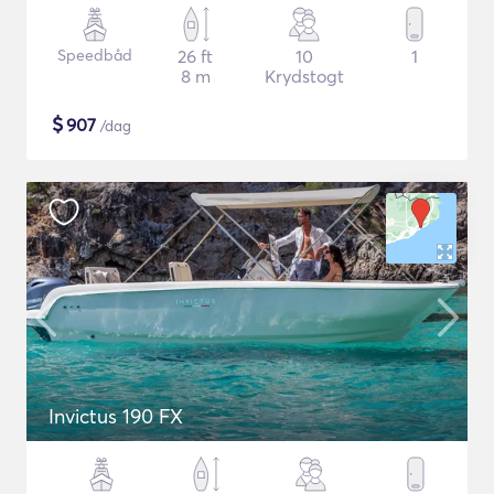
Speedbåd
26 ft
10
1
8 m
Krydstogt
$
907
/dag
Invictus 190 FX