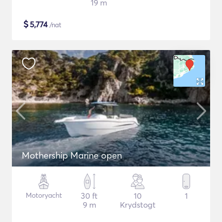
19 m
$
5,774
/nat
Mothership Marine open
Motoryacht
30 ft
10
1
9 m
Krydstogt