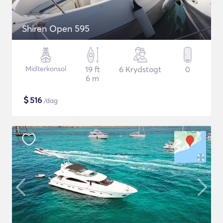
Shiren Open 595
Midterkonsol
19 ft
6 Krydstogt
0
6 m
$
516
/dag