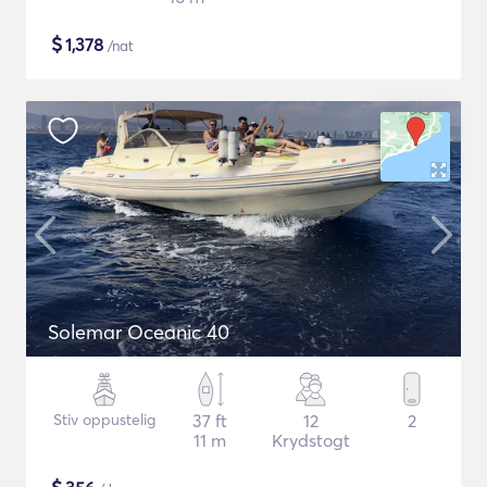
$
1,378
/nat
Solemar Oceanic 40
Stiv oppustelig
37 ft
12
2
11 m
Krydstogt