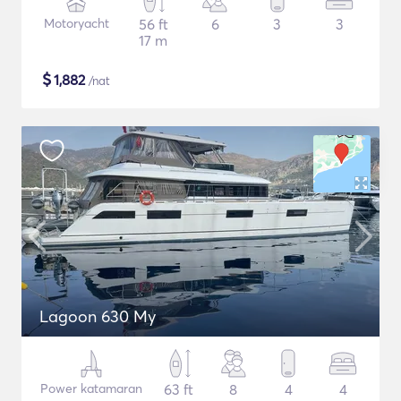
Motoryacht
56 ft
6
3
3
17 m
$
1,882
/nat
Lagoon 630 My
Power katamaran
63 ft
8
4
4