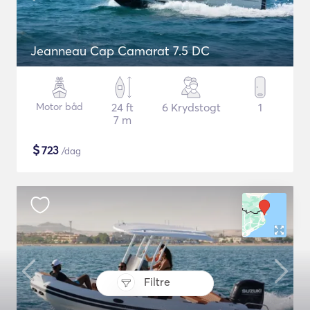
Jeanneau Cap Camarat 7.5 DC
Motor båd
24 ft
6 Krydstogt
1
7 m
$
723
/dag
Filtre