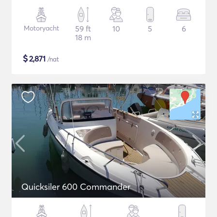
Motoryacht
59 ft
10
5
6
18 m
$
2,871
/nat
Quicksiler 600 Commander