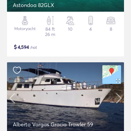
Astondoa 82GLX
Motoryacht
84 ft
10
4
8
26 m
$
4,594
/nat
Alberto Vargas Gracia Trawler 59