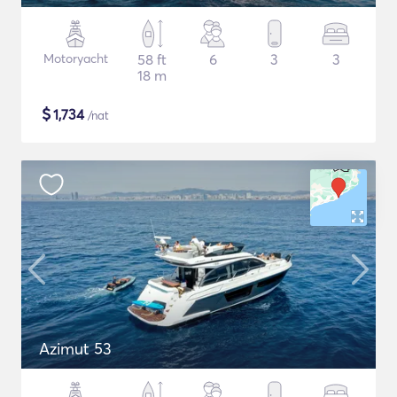
Motoryacht
58 ft
6
3
3
18 m
$
1,734
/nat
Azimut 53