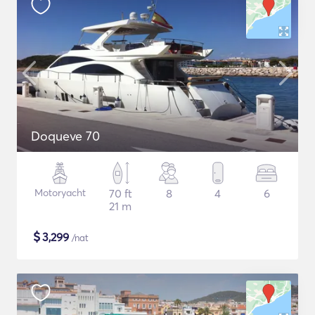
Doqueve 70
Motoryacht
70 ft
8
4
6
21 m
$
3,299
/nat