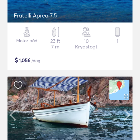
Fratelli Aprea 7.5
Motor båd
23 ft
10
1
7 m
Krydstogt
$
1,056
/dag