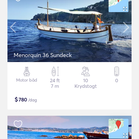
Menorquin 36 Sundeck
Motor båd
24 ft
10
0
7 m
Krydstogt
$
780
/dag