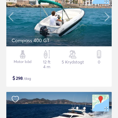
Compass 400 GT
Motor båd
12 ft
5 Krydstogt
0
4 m
$
298
/dag