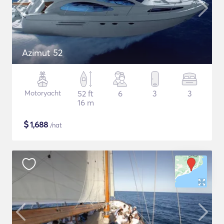
Azimut 52
Motoryacht
52 ft
6
3
3
16 m
$
1,688
/nat