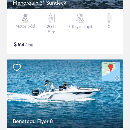
Menorquin 31 Sundeck
Motor båd
20 ft
7 Krydstogt
0
6 m
$
614
/dag
Beneteau Flyer 8