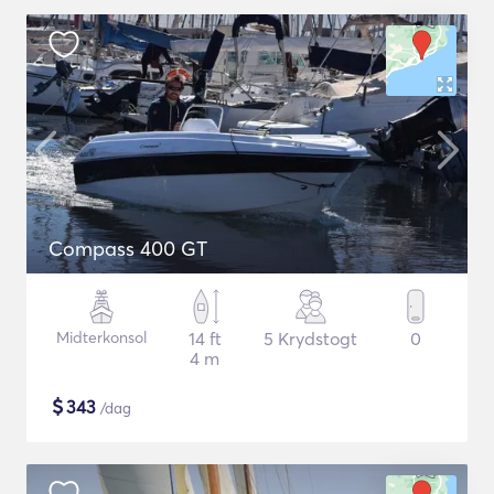
Compass 400 GT
Midterkonsol
14 ft
5 Krydstogt
0
4 m
$
343
/dag