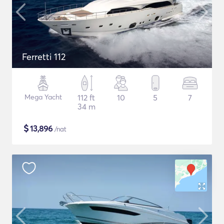
Ferretti 112
Mega Yacht
112 ft
10
5
7
34 m
$
13,896
/nat