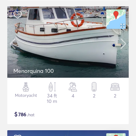
Menorquina 100
Motoryacht
34 ft
4
2
2
10 m
$
786
/nat