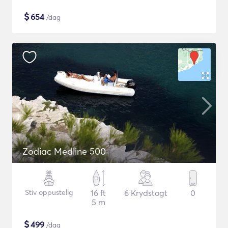
$
654
/dag
Zodiac Medline 500
Stiv oppustelig
16 ft
6 Krydstogt
0
5 m
$
499
/dag