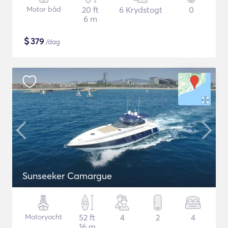
Motor båd
20 ft
6 Krydstogt
0
6 m
$
379
/dag
Sunseeker Camargue
Motoryacht
52 ft
4
2
4
16 m