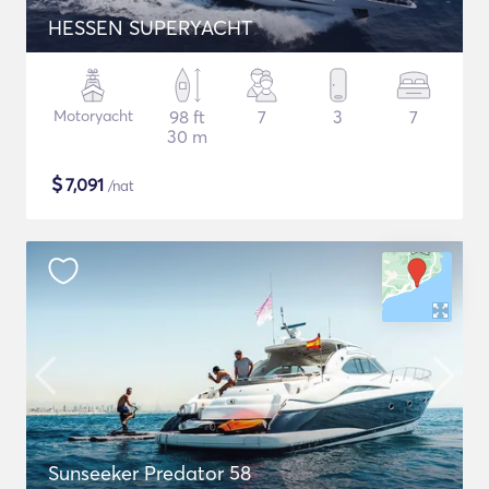
HESSEN SUPERYACHT
Motoryacht
98 ft
7
3
7
30 m
$
7,091
/nat
Sunseeker Predator 58