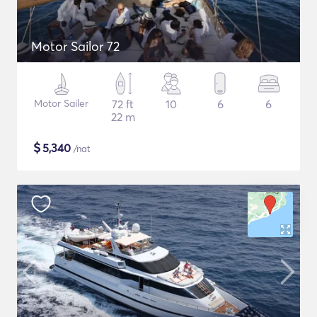
Motor Sailor 72
Motor Sailer
72 ft
10
6
6
22 m
$
5,340
/nat