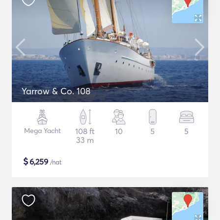
Yarrow & Co. 108
Mega Yacht
108 ft
10
5
5
33 m
$
6,259
/nat