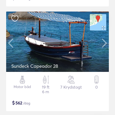
Sundeck Capeador 28
Motor båd
19 ft
7 Krydstogt
0
6 m
$
562
/dag