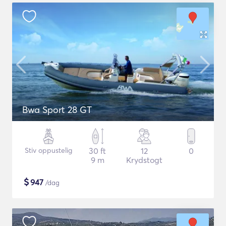
Bwa Sport 28 GT
Stiv oppustelig
30 ft
12
0
9 m
Krydstogt
$
947
/dag