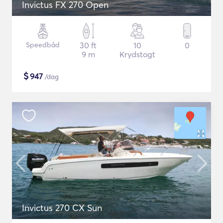
Invictus FX 270 Open
Speedbåd
30 ft
10
0
9 m
Krydstogt
$
947
/dag
Invictus 270 CX Sun