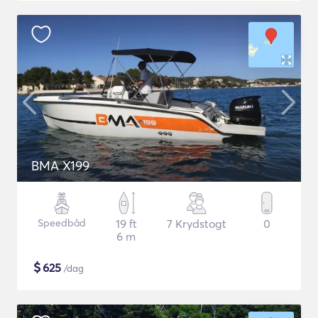
BMA X199
Speedbåd
19 ft
7 Krydstogt
0
6 m
$
625
/dag