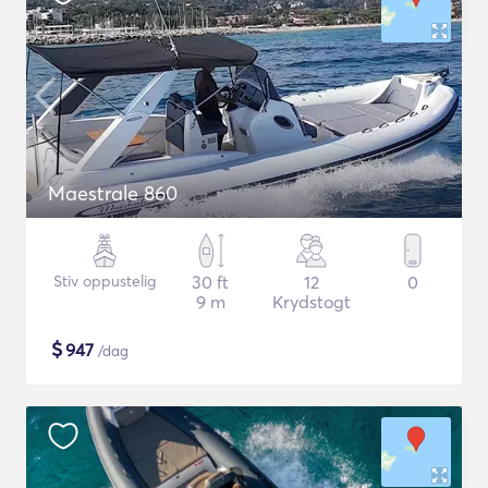
Maestrale 860
Stiv oppustelig
30 ft
12
0
9 m
Krydstogt
$
947
/dag