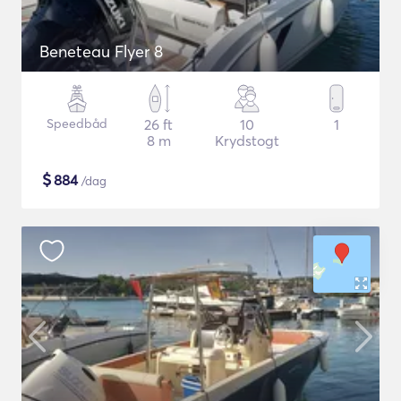
Beneteau Flyer 8
Speedbåd
26 ft
10
1
8 m
Krydstogt
$
884
/dag