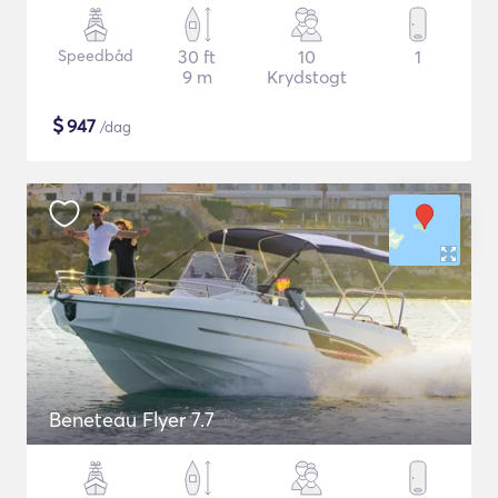
Speedbåd
30 ft
10
1
9 m
Krydstogt
$
947
/dag
Beneteau Flyer 7.7