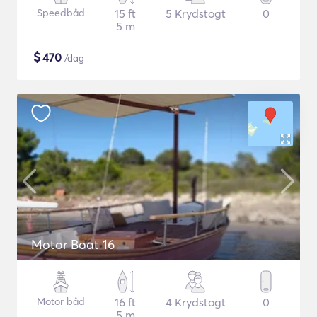
Speedbåd
15 ft
5 Krydstogt
0
5 m
$
470
/dag
Motor Boat 16
Motor båd
16 ft
4 Krydstogt
0
5 m