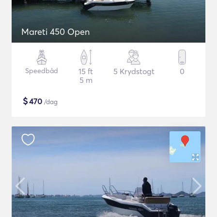
Mareti 450 Open
Speedbåd
15 ft
5 Krydstogt
0
5 m
$
470
/dag