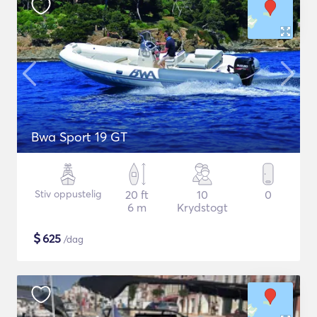
Bwa Sport 19 GT
Stiv oppustelig
20 ft
10
0
6 m
Krydstogt
$
625
/dag