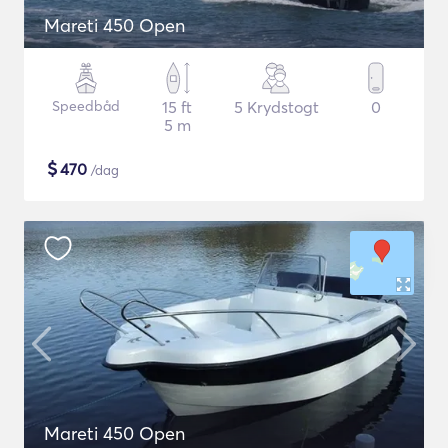
Mareti 450 Open
Speedbåd
15 ft
5 Krydstogt
0
5 m
$
470
/dag
Mareti 450 Open