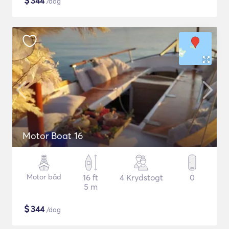
$
344
/dag
Motor Boat 16
Motor båd
16 ft
4 Krydstogt
0
5 m
$
344
/dag