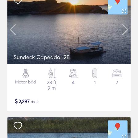
Sundeck Capeador 28
Motor båd
28 ft
4
1
2
9 m
$
2,297
/nat