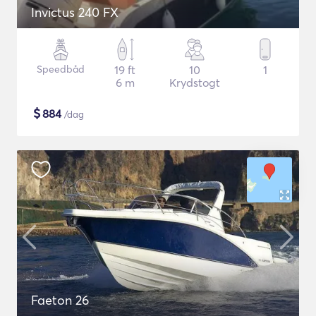
Invictus 240 FX
Speedbåd
19 ft
10
1
6 m
Krydstogt
$
884
/dag
Faeton 26