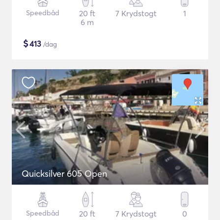
Speedbåd
20 ft
7 Krydstogt
1
6 m
$
413
/dag
Quicksilver 605 Open
Speedbåd
20 ft
7 Krydstogt
0