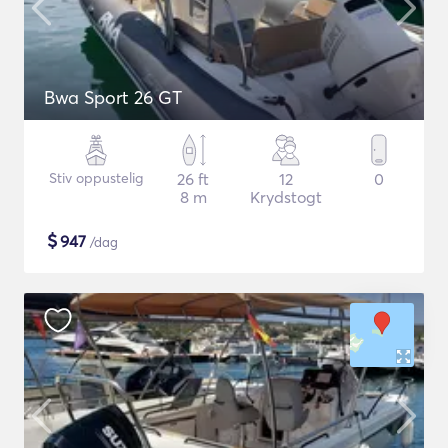
Bwa Sport 26 GT
Stiv oppustelig
26 ft
12
0
8 m
Krydstogt
$
947
/dag