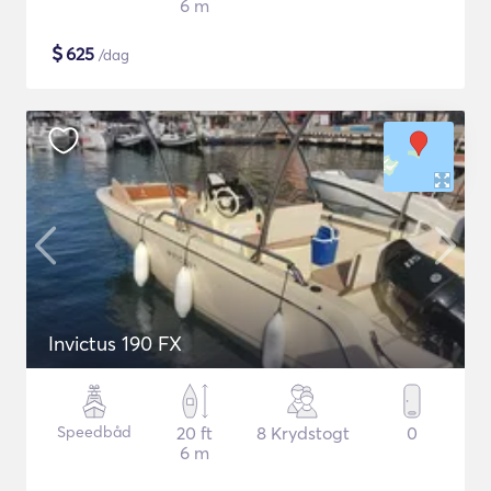
6 m
$
625
/dag
Invictus 190 FX
Speedbåd
20 ft
8 Krydstogt
0
6 m