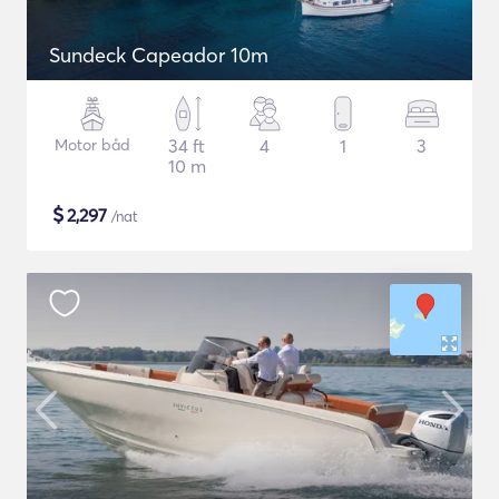
Sundeck Capeador 10m
Motor båd
34 ft
4
1
3
10 m
$
2,297
/nat