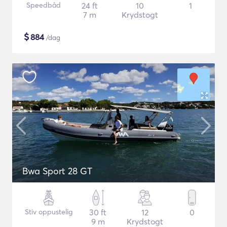
Speedbåd
24 ft
10
1
7 m
Krydstogt
$
884
/dag
Bwa Sport 28 GT
Stiv oppustelig
30 ft
12
0
9 m
Krydstogt