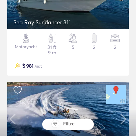
Sea Ray Sundancer 31'
Motoryacht
31 ft
5
2
2
9 m
$
981
/nat
Filtre