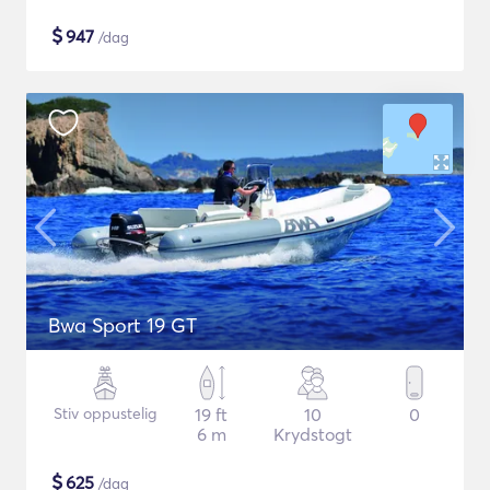
$
947
/dag
Bwa Sport 19 GT
Stiv oppustelig
19 ft
10
0
6 m
Krydstogt
$
625
/dag