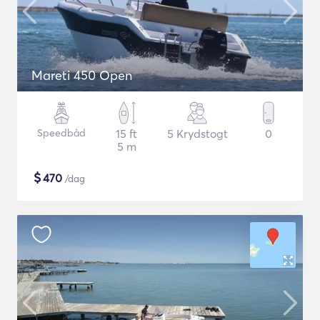
Mareti 450 Open
Speedbåd
15 ft
5 Krydstogt
0
5 m
$
470
/dag