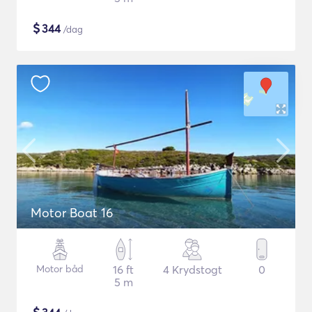
$
344
/dag
Motor Boat 16
Motor båd
16 ft
4 Krydstogt
0
5 m