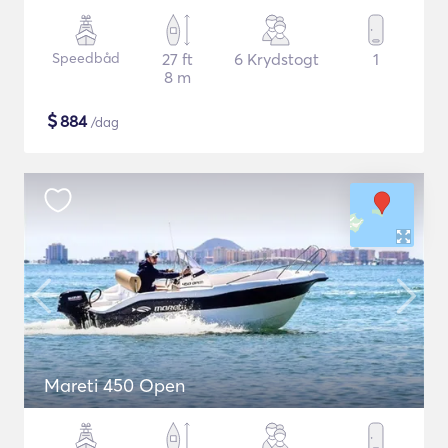
Speedbåd
27 ft
6 Krydstogt
1
8 m
$
884
/dag
Mareti 450 Open