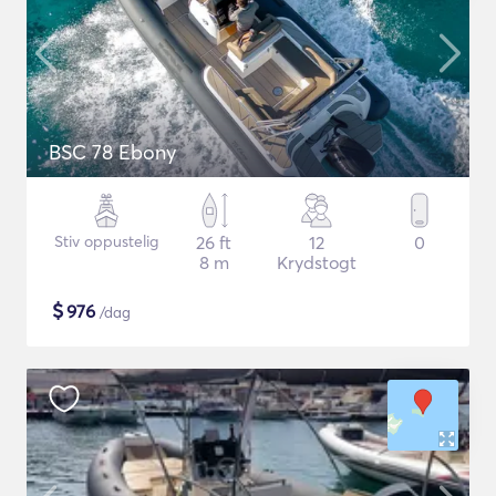
BSC 78 Ebony
Stiv oppustelig
26 ft
12
0
8 m
Krydstogt
$
976
/dag