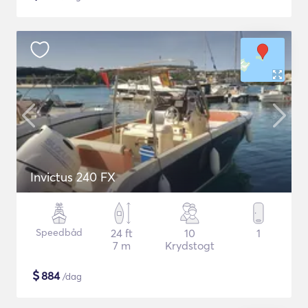
Invictus 240 FX
Speedbåd
24 ft
10
1
7 m
Krydstogt
$
884
/dag