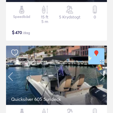
Speedbåd
15 ft
5 Krydstogt
0
5 m
$
470
/dag
Quicksilver 605 Sundeck