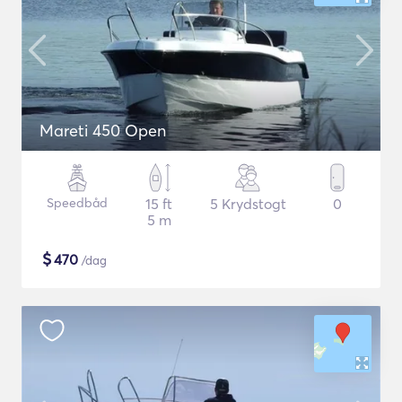
Mareti 450 Open
Speedbåd
15 ft
5 Krydstogt
0
5 m
$
470
/dag