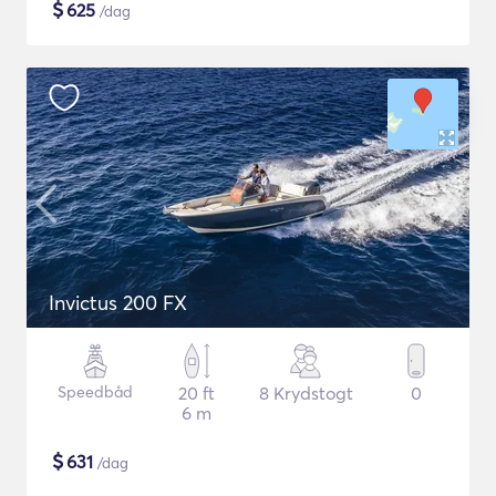
$
625
/dag
Invictus 200 FX
Speedbåd
20 ft
8 Krydstogt
0
6 m
$
631
/dag