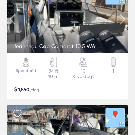
Jeanneau Cap Camarat 10.5 WA
Speedbåd
34 ft
10
1
10 m
Krydstogt
$
1,550
/dag