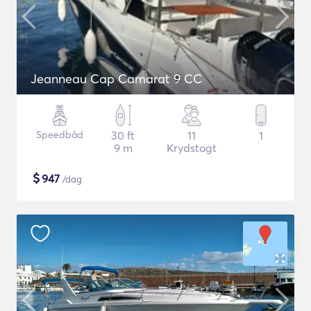
Jeanneau Cap Camarat 9 CC
Speedbåd
30 ft
11
1
9 m
Krydstogt
$
947
/dag