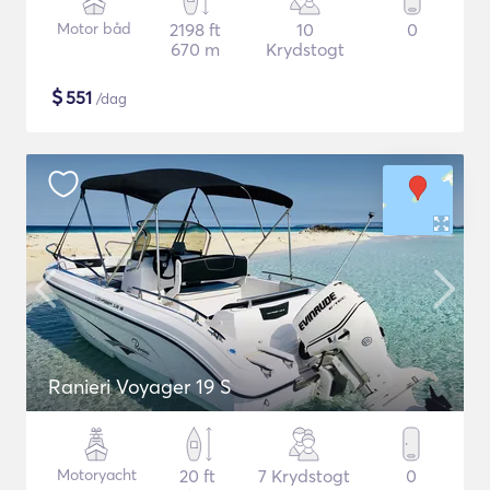
Motor båd
2198 ft
10
0
670 m
Krydstogt
$
551
/dag
Ranieri Voyager 19 S
Motoryacht
20 ft
7 Krydstogt
0