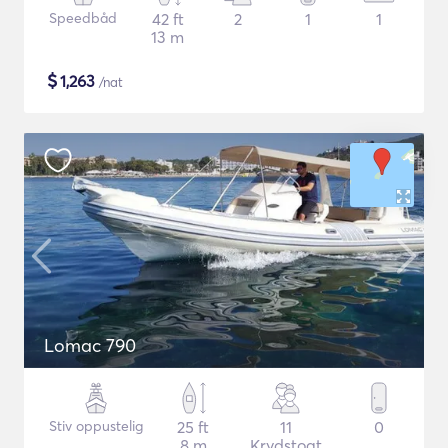
Speedbåd
42 ft
2
1
1
13 m
$
1,263
/nat
Lomac 790
Stiv oppustelig
25 ft
11
0
8 m
Krydstogt