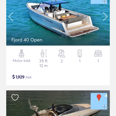
Fjord 40 Open
Motor båd
39 ft
2
1
1
12 m
$
1,929
/nat