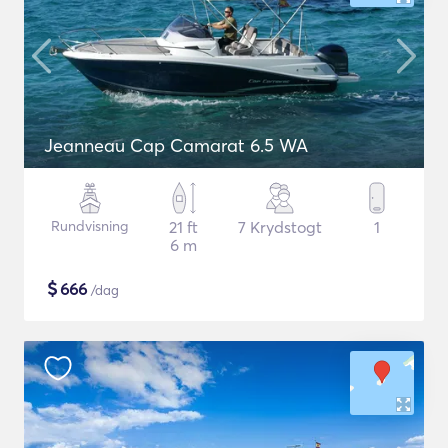
Jeanneau Cap Camarat 6.5 WA
Rundvisning
21 ft
7 Krydstogt
1
6 m
$
666
/dag