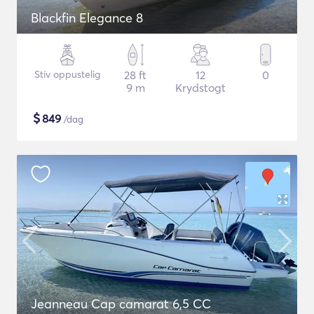
Blackfin Elegance 8
Stiv oppustelig
28 ft
12
0
9 m
Krydstogt
$
849
/dag
Jeanneau Cap camarat 6,5 CC