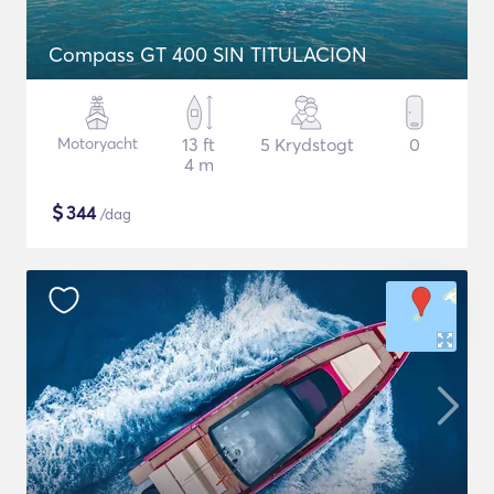
Compass GT 400 SIN TITULACION
Motoryacht
13 ft
5 Krydstogt
0
4 m
$
344
/dag