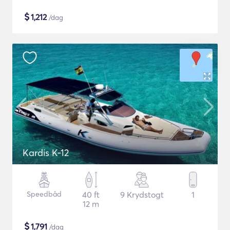
$
1,212
/dag
Kardis K-12
Speedbåd
40 ft
9 Krydstogt
1
12 m
$
1,791
/dag