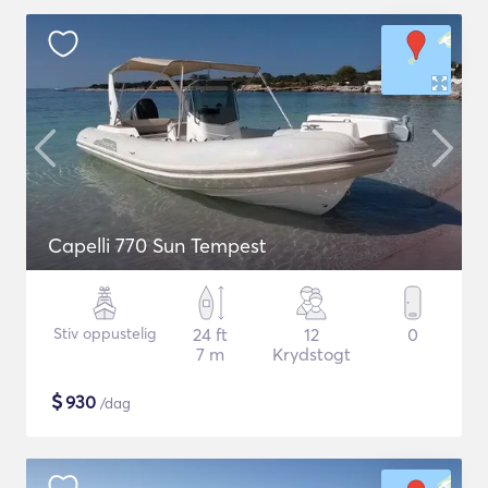
Capelli 770 Sun Tempest
Stiv oppustelig
24 ft
12
0
7 m
Krydstogt
$
930
/dag