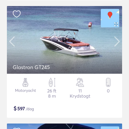
Glastron GT245
Motoryacht
26 ft
11
0
8 m
Krydstogt
$
597
/dag