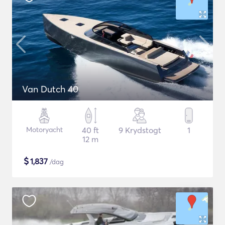
Van Dutch 40
Motoryacht
40 ft
9 Krydstogt
1
12 m
$
1,837
/dag