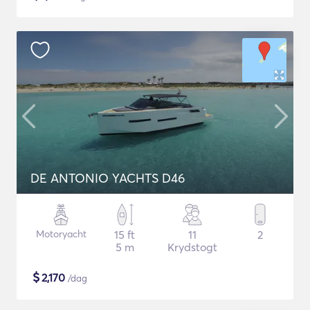
DE ANTONIO YACHTS D46
Motoryacht
15 ft
11
2
5 m
Krydstogt
$
2,170
/dag