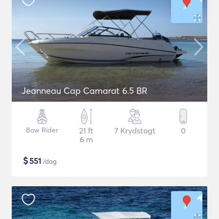
Jeanneau Cap Camarat 6.5 BR
Bow Rider
21 ft
7 Krydstogt
0
6 m
$
551
/dag