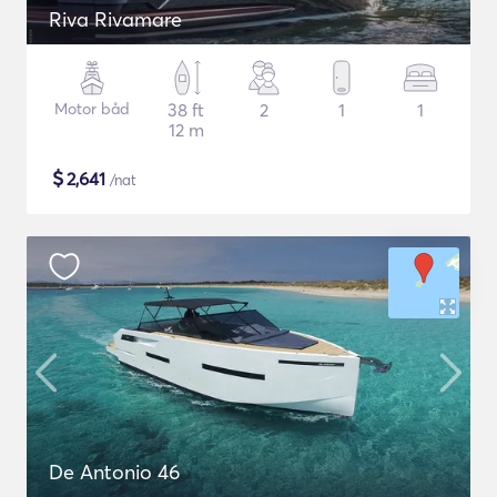
Riva Rivamare
Motor båd
38 ft
2
1
1
12 m
$
2,641
/nat
De Antonio 46