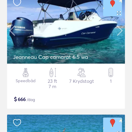
Jeanneau Cap camarat 6.5 wa
Speedbåd
23 ft
7 Krydstogt
1
7 m
$
666
/dag