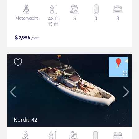
Motoryacht
48 ft
6
3
3
15 m
$
2,986
/nat
Kardis 42