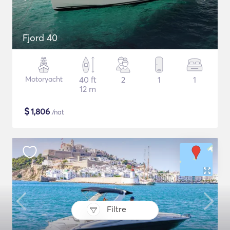
Fjord 40
Motoryacht
40 ft
2
1
1
12 m
$
1,806
/nat
Filtre