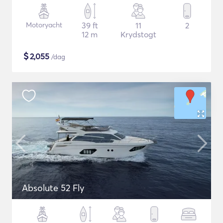
Motoryacht
39 ft
11
2
12 m
Krydstogt
$
2,055
/dag
Absolute 52 Fly