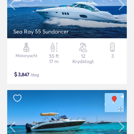
Sea Ray 55 Sundancer
Motoryacht
55 ft
12
3
17 m
Krydstogt
$
3,847
/dag