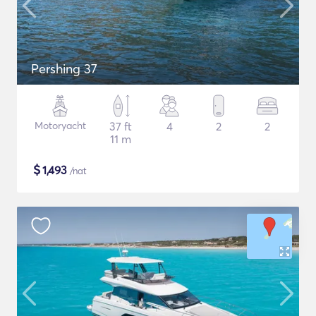
Pershing 37
Motoryacht
37 ft
4
2
2
11 m
$
1,493
/nat