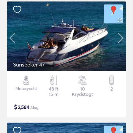
Sunseeker 47
Motoryacht
48 ft
10
2
15 m
Krydstogt
$
2,584
/dag