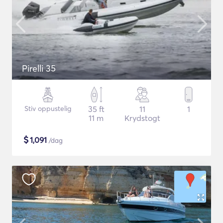
Pirelli 35
Stiv oppustelig
35 ft
11
1
11 m
Krydstogt
$
1,091
/dag