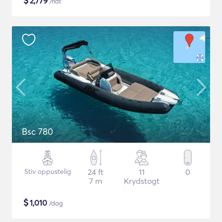
$
2,779
/nat
Bsc 780
Stiv oppustelig
24 ft
11
0
7 m
Krydstogt
$
1,010
/dag