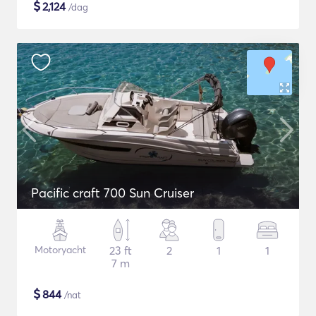
$
2,124
/dag
Pacific craft 700 Sun Cruiser
Motoryacht
23 ft
2
1
1
7 m
$
844
/nat