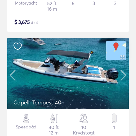
Motoryacht
52 ft
6
3
3
16 m
$
3,675
/nat
Capelli Tempest 40
Speedbåd
40 ft
10
1
12 m
Krydstogt