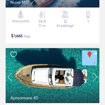
Nuva M11
Motoryacht
36 ft
12
1
11 m
Krydstogt
$
1,665
/dag
Apreamare 45