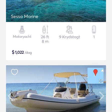
Sessa Marine
Motoryacht
26 ft
9 Krydstogt
1
8 m
$
1,022
/dag