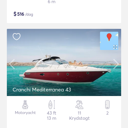
6 m
$
516
/dag
Cranchi Mediterranea 43
Motoryacht
43 ft
11
2
13 m
Krydstogt