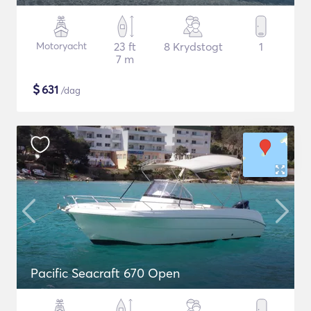
Motoryacht
23 ft
8 Krydstogt
1
7 m
$
631
/dag
Pacific Seacraft 670 Open