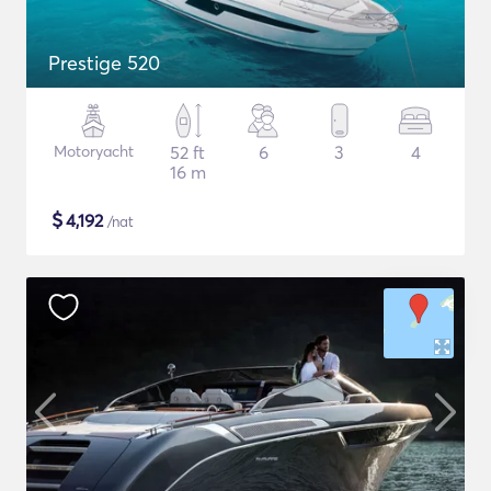
Prestige 520
Motoryacht
52 ft
6
3
4
16 m
$
4,192
/nat