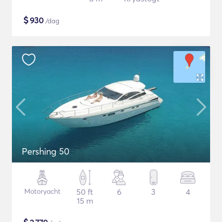
$
930
/dag
Pershing 50
Motoryacht
50 ft
6
3
4
15 m