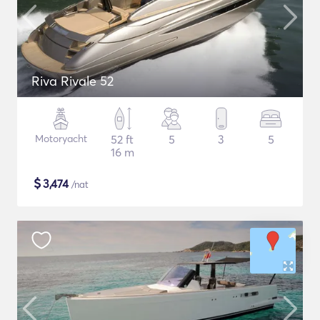
Riva Rivale 52
Motoryacht
52 ft
5
3
5
16 m
$
3,474
/nat