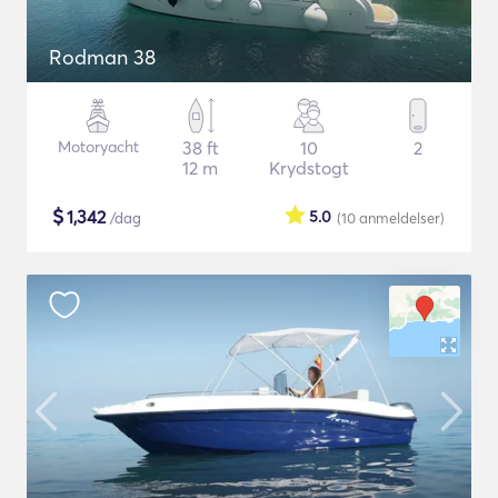
Rodman 38
Motoryacht
38 ft
10
2
12 m
Krydstogt
$
1,342
5.0
/dag
(10
anmeldelser
)