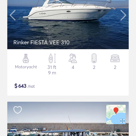
Rinker FIESTA VEE 310
Motoryacht
31 ft
4
2
2
9 m
$
643
/nat