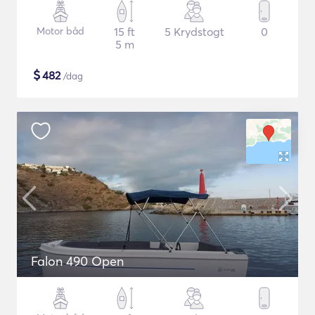
Motor båd
15 ft
5 Krydstogt
0
5 m
$
482
/dag
Falon 490 Open