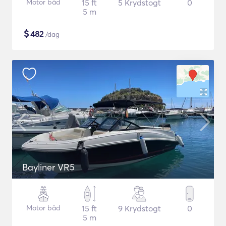
Motor båd
15 ft
5 Krydstogt
0
5 m
$
482
/dag
Bayliner VR5
Motor båd
15 ft
9 Krydstogt
0
5 m