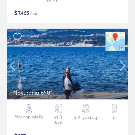
$
7,465
/nat
Novurania 650
Stiv oppustelig
21 ft
5 Krydstogt
0
6 m