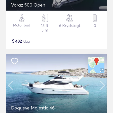
Voraz 500 Open
Motor båd
15 ft
6 Krydstogt
0
5 m
$
482
/dag
Doqueve Majestic 46