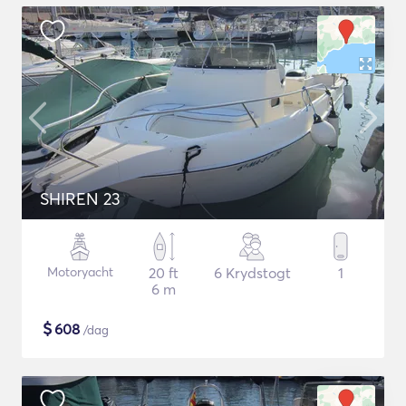
SHIREN 23
Motoryacht
20 ft
6 Krydstogt
1
6 m
$
608
/dag