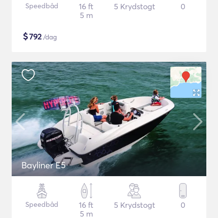
Speedbåd
16 ft
5 Krydstogt
0
5 m
$
792
/dag
Bayliner E5
Speedbåd
16 ft
5 Krydstogt
0
5 m