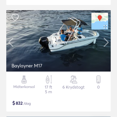
Baylayner M17
Midterkonsol
17 ft
6 Krydstogt
0
5 m
$
832
/dag