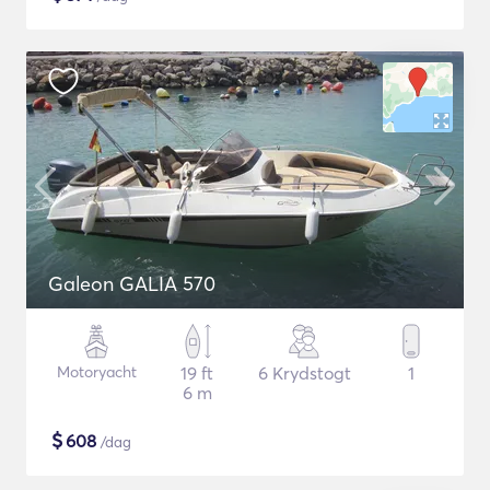
Galeon GALIA 570
Motoryacht
19 ft
6 Krydstogt
1
6 m
$
608
/dag