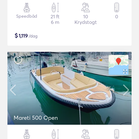
Speedbåd
21 ft
10
0
6 m
Krydstogt
$
1,119
/dag
Mareti 500 Open