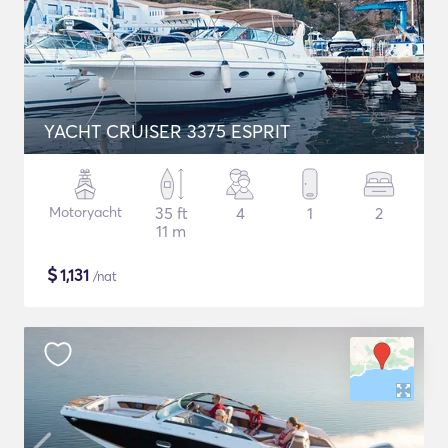
YACHT CRUISER 3375 ESPRIT
Motoryacht
35 ft
4
1
2
11 m
$
1,131
/nat