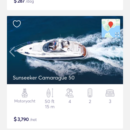
$
287
/dag
Sunseeker Camarague 50
Motoryacht
50 ft
4
2
3
15 m
$
3,790
/nat