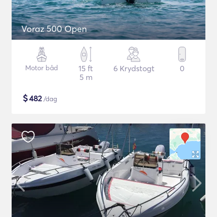
Voraz 500 Open
Motor båd
15 ft
6 Krydstogt
0
5 m
$
482
/dag