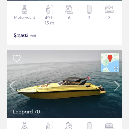
Motoryacht
49 ft
6
3
3
15 m
$
2,503
/nat
Leopard 70