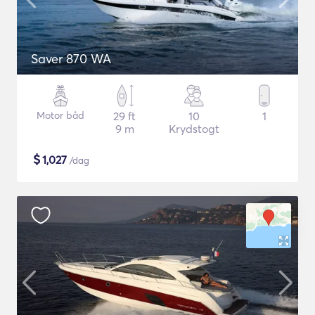
Saver 870 WA
Motor båd
29 ft
10
1
9 m
Krydstogt
$
1,027
/dag