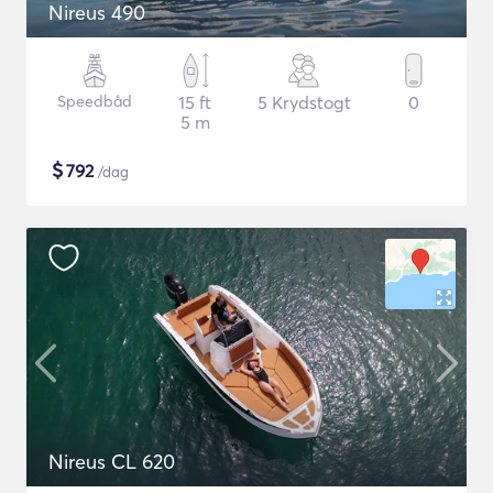
Nireus 490
Speedbåd
15 ft
5 Krydstogt
0
5 m
$
792
/dag
Nireus CL 620