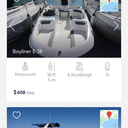
Bayliner E 18
Motoryacht
18 ft
6 Krydstogt
0
5 m
$
608
/dag