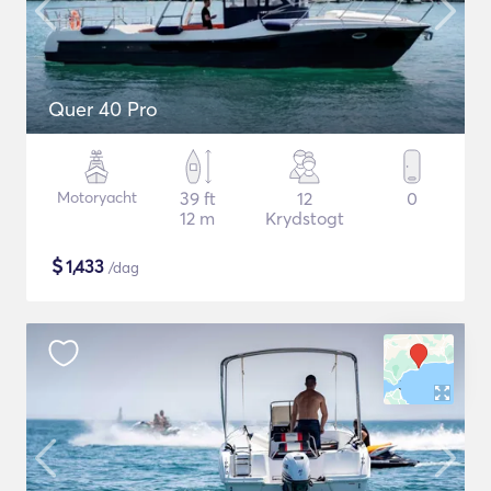
Quer 40 Pro
Motoryacht
39 ft
12
0
12 m
Krydstogt
$
1,433
/dag