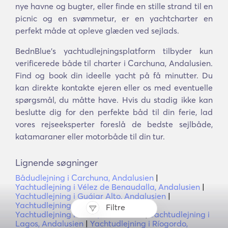
nye havne og bugter, eller finde en stille strand til en
picnic og en svømmetur, er en yachtcharter en
perfekt måde at opleve glæden ved sejlads.
BednBlue's yachtudlejningsplatform tilbyder kun
verificerede både til charter i Carchuna, Andalusien.
Find og book din ideelle yacht på få minutter. Du
kan direkte kontakte ejeren eller os med eventuelle
spørgsmål, du måtte have. Hvis du stadig ikke kan
beslutte dig for den perfekte båd til din ferie, lad
vores rejseeksperter foreslå de bedste sejlbåde,
katamaraner eller motorbåde til din tur.
Lignende søgninger
Bådudlejning i Carchuna, Andalusien
|
Yachtudlejning i Vélez de Benaudalla, Andalusien
|
Yachtudlejning i Guájar Alto, Andalusien
|
Yachtudlejning i Lentegí, Andalusien
|
Filtre
Yachtudlejning i Chite, Andalusien
|
Yachtudlejning i
Lagos, Andalusien
|
Yachtudlejning i Ríogordo,