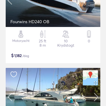
Fourwins HD240 OB
Motoryacht
25 ft
10
0
8 m
Krydstogt
$
1,182
/dag