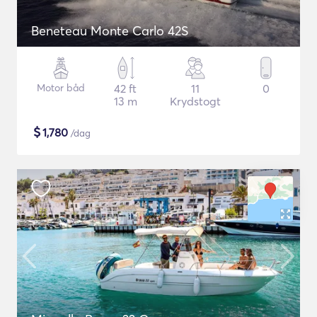
Beneteau Monte Carlo 42S
Motor båd
42 ft
11
0
13 m
Krydstogt
$
1,780
/dag