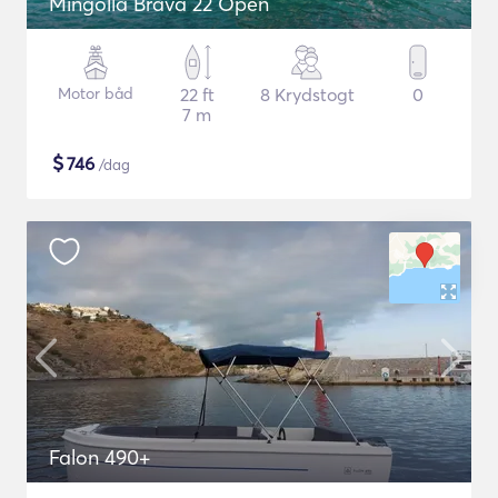
Mingolla Brava 22 Open
Motor båd
22 ft
8 Krydstogt
0
7 m
$
746
/dag
Falon 490+