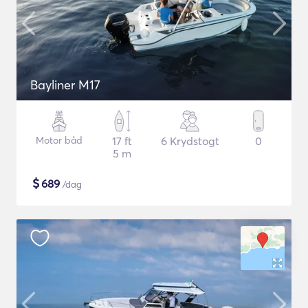
Bayliner M17
Motor båd
17 ft
6 Krydstogt
0
5 m
$
689
/dag