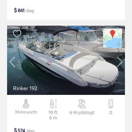
$
861
/dag
Rinker 192
Motoryacht
19 ft
6 Krydstogt
0
6 m
$
574
/dag