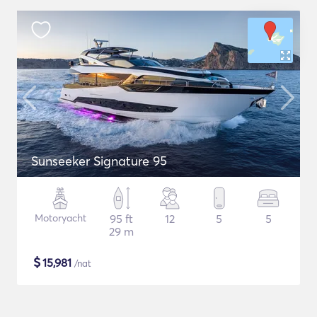
Sunseeker Signature 95
Motoryacht
95 ft
12
5
5
29 m
$
15,981
/nat