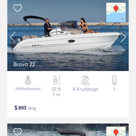
Brava 22
Midterkonsol
22 ft
8 Krydstogt
1
7 m
$
893
/dag