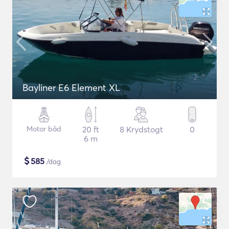
Bayliner E6 Element XL
Motor båd
20 ft
8 Krydstogt
0
6 m
$
585
/dag