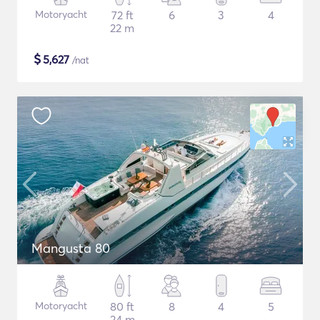
Motoryacht
72 ft
6
3
4
22 m
$
5,627
/nat
Mangusta 80
Motoryacht
80 ft
8
4
5
24 m