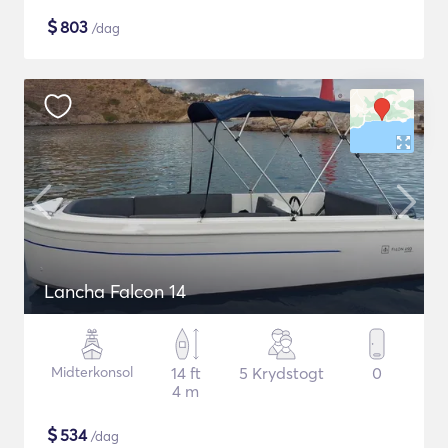
$
803
/dag
Lancha Falcon 14
Midterkonsol
14 ft
5 Krydstogt
0
4 m
$
534
/dag