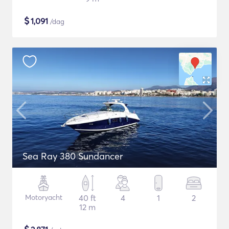
$
1,091
/dag
Sea Ray 380 Sundancer
Motoryacht
40 ft
4
1
2
12 m