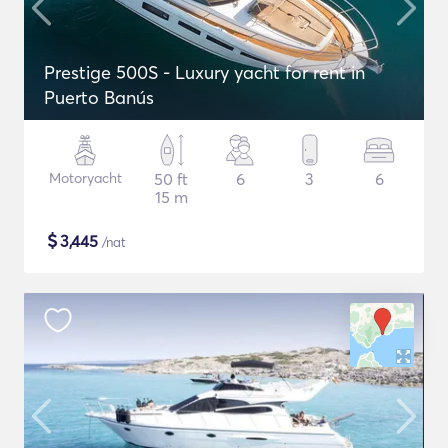
Prestige 500S - Luxury yacht for rent in
Puerto Banús
Motoryacht
50 ft
6
3
6
15 m
$
3,445
/nat