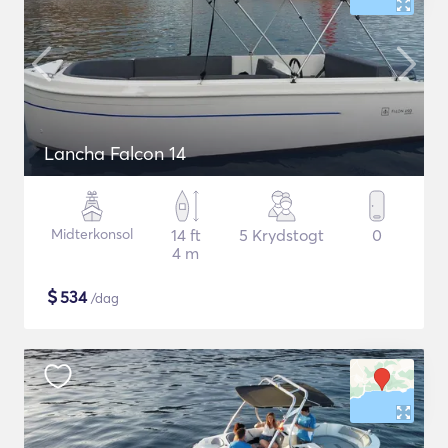
Lancha Falcon 14
Midterkonsol
14 ft
5 Krydstogt
0
4 m
$
534
/dag