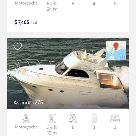
Motoryacht
80 ft
8
4
5
24 m
$
7,465
/nat
Astinor 1275
Motoryacht
39 ft
6
3
3
12 m