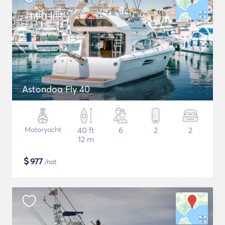
Astondoa Fly 40
Motoryacht
40 ft
6
2
2
12 m
$
977
/nat