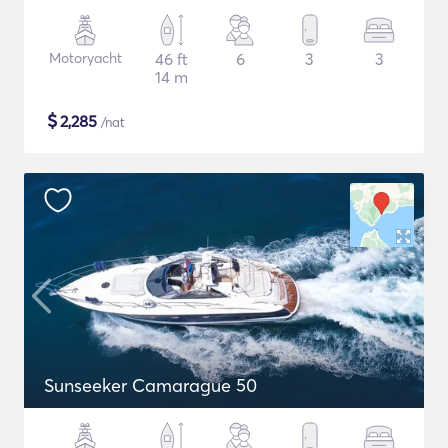
Motoryacht
46 ft
6
3
3
14 m
$
2,285
/nat
Sunseeker Camarague 50