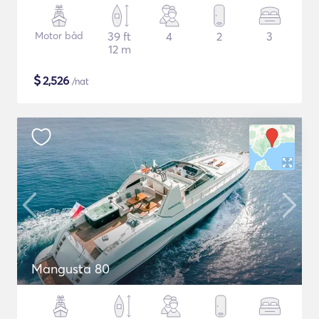
Motor båd
39 ft
4
2
3
12 m
$
2,526
/nat
Mangusta 80