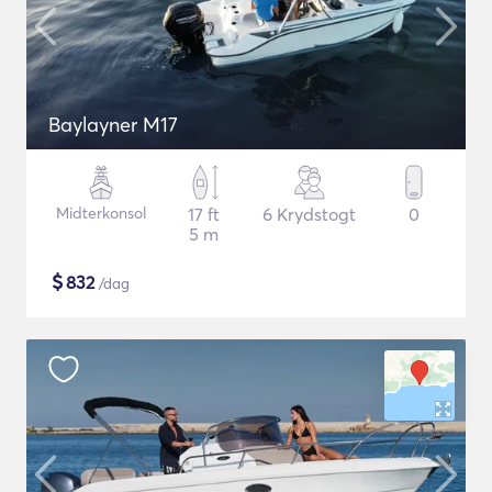
Baylayner M17
Midterkonsol
17 ft
6 Krydstogt
0
5 m
$
832
/dag