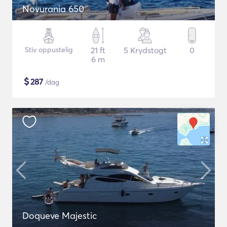
Novurania 650
Stiv oppustelig
21 ft
5 Krydstogt
0
6 m
$
287
/dag
Doqueve Majestic