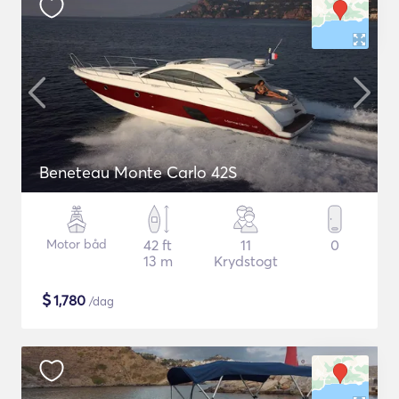
Beneteau Monte Carlo 42S
Motor båd
42 ft
11
0
13 m
Krydstogt
$
1,780
/dag