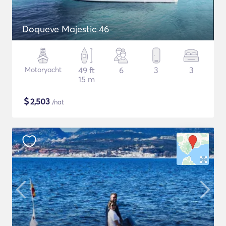
Doqueve Majestic 46
Motoryacht
49 ft
6
3
3
15 m
$
2,503
/nat