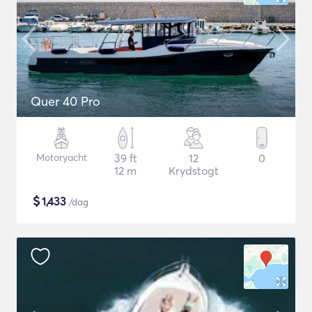
Quer 40 Pro
Motoryacht
39 ft
12
0
12 m
Krydstogt
$
1,433
/dag