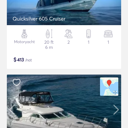
Quicksilver 605 Cruiser
Motoryacht
20 ft
2
1
1
6 m
$
413
/nat