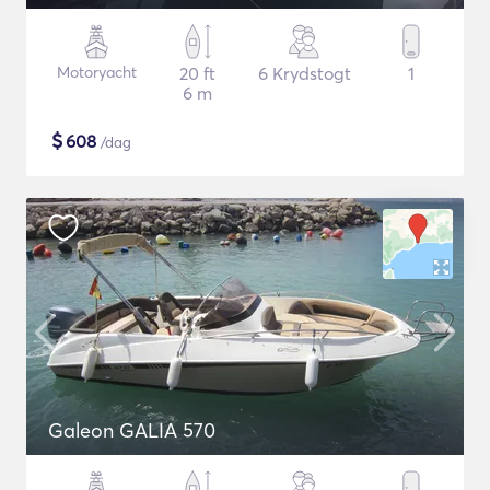
Motoryacht
20 ft
6 Krydstogt
1
6 m
$
608
/dag
Galeon GALIA 570