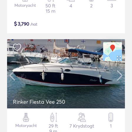
Motoryacht
50 ft
4
2
3
15 m
$
3,790
/nat
Rinker Fiesta Vee 250
Motoryacht
29 ft
7 Krydstogt
1
9 m