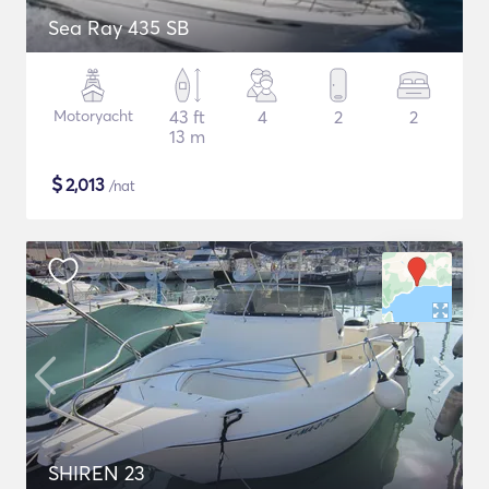
Sea Ray 435 SB
Motoryacht
43 ft
4
2
2
13 m
$
2,013
/nat
SHIREN 23