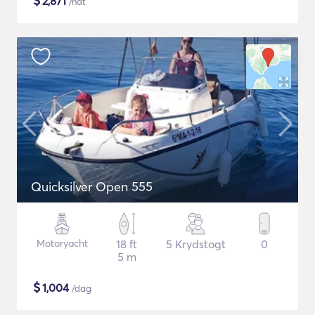
$
2,871
/nat
Quicksilver Open 555
Motoryacht
18 ft
5 Krydstogt
0
5 m
$
1,004
/dag