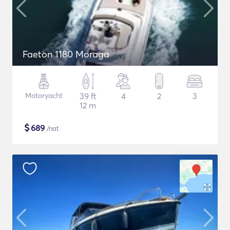
Faeton 1180 Moraga
Motoryacht
39 ft
4
2
3
12 m
$
689
/nat