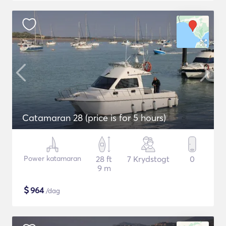
Catamaran 28 (price is for 5 hours)
Power katamaran
28 ft
7 Krydstogt
0
9 m
$
964
/dag