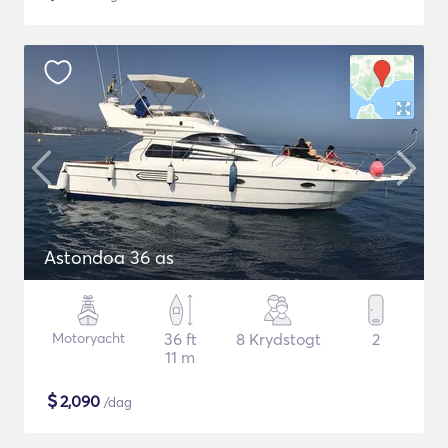
Astondoa 36 as
Motoryacht
36 ft
8 Krydstogt
2
11 m
$
2,090
/dag