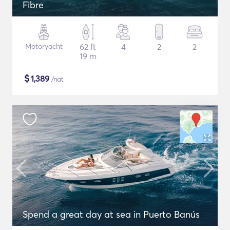
Fibre
Motoryacht
62 ft
4
2
2
19 m
$
1,389
/nat
Spend a great day at sea in Puerto Banús