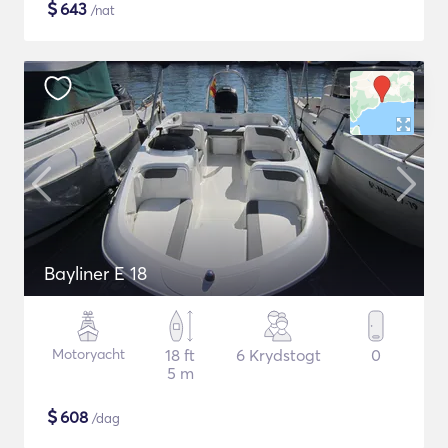
$
643
/nat
Bayliner E 18
Motoryacht
18 ft
6 Krydstogt
0
5 m
$
608
/dag