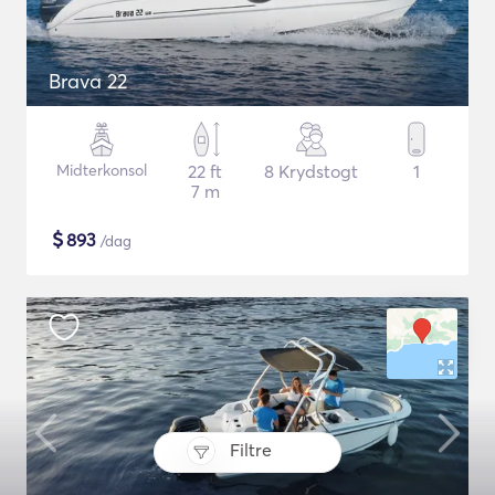
Brava 22
Midterkonsol
22 ft
8 Krydstogt
1
7 m
$
893
/dag
Filtre