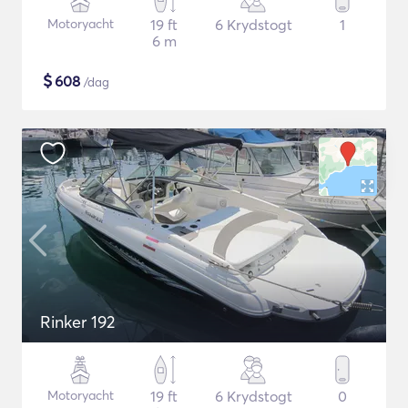
Motoryacht
19 ft
6 Krydstogt
1
6 m
$
608
/dag
Rinker 192
Motoryacht
19 ft
6 Krydstogt
0