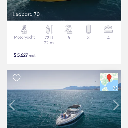
Leopard 70
Motoryacht
72 ft
6
3
4
22 m
$
5,627
/nat