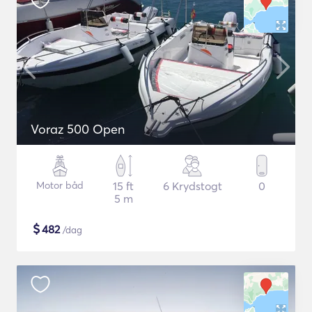
Voraz 500 Open
Motor båd
15 ft
6 Krydstogt
0
5 m
$
482
/dag