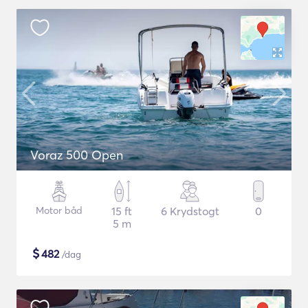
Voraz 500 Open
Motor båd
15 ft
6 Krydstogt
0
5 m
$
482
/dag