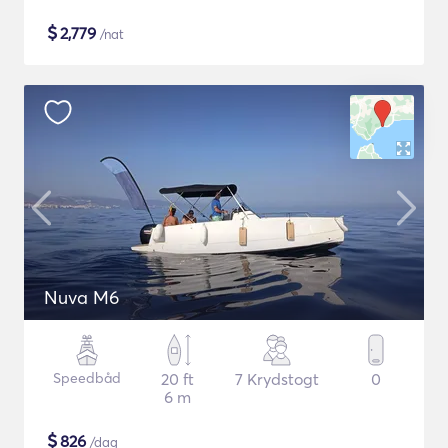
$
2,779
/nat
Nuva M6
Speedbåd
20 ft
7 Krydstogt
0
6 m
$
826
/dag