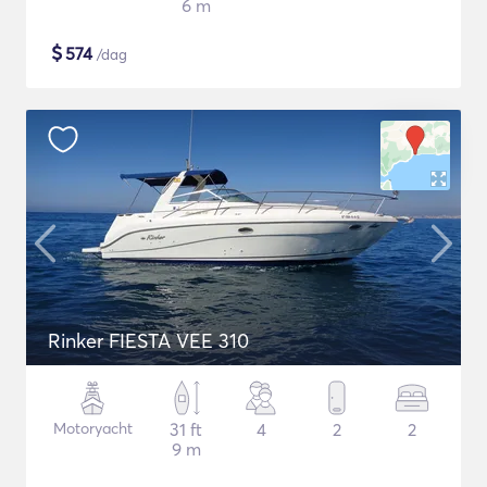
6 m
$
574
/dag
Rinker FIESTA VEE 310
Motoryacht
31 ft
4
2
2
9 m