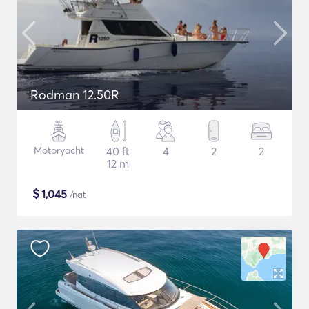
Rodman 12.50R
Motoryacht
40 ft
4
2
2
12 m
$
1,045
/nat