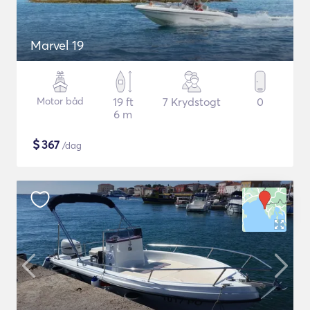
Marvel 19
Motor båd
19 ft
7 Krydstogt
0
6 m
$
367
/dag