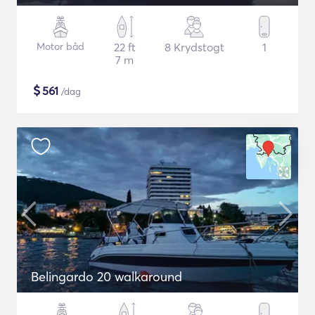
Motor båd
22 ft
8 Krydstogt
1
7 m
$
561
/dag
Belingardo 20 walkaround