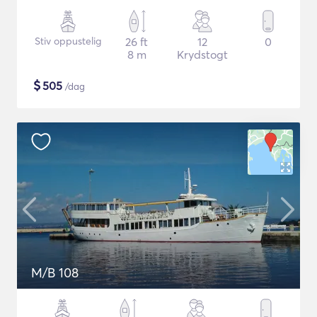
Stiv oppustelig
26 ft
12
0
8 m
Krydstogt
$
505
/dag
M/B 108