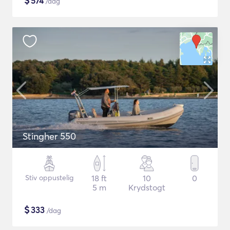
$
574
/dag
Stingher 550
Stiv oppustelig
18 ft
10
0
5 m
Krydstogt
$
333
/dag