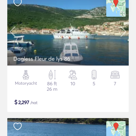
Dagless Fleur de lys 86
Motoryacht
86 ft
10
5
7
26 m
$
2,297
/nat