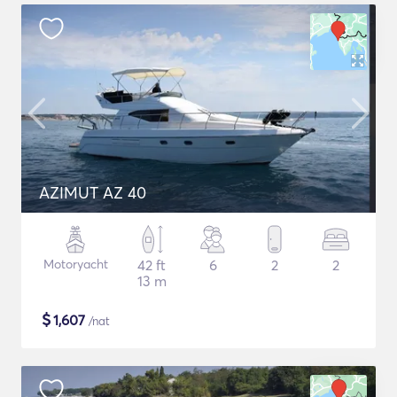
AZIMUT AZ 40
Motoryacht
42 ft
6
2
2
13 m
$
1,607
/nat