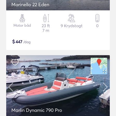
Marinello 22 Eden
Motor båd
23 ft
9 Krydstogt
0
7 m
$
447
/dag
Marlin Dynamic 790 Pro