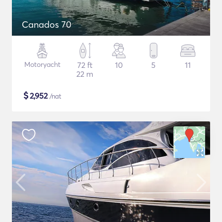
Canados 70
Motoryacht
72 ft
10
5
11
22 m
$
2,952
/nat