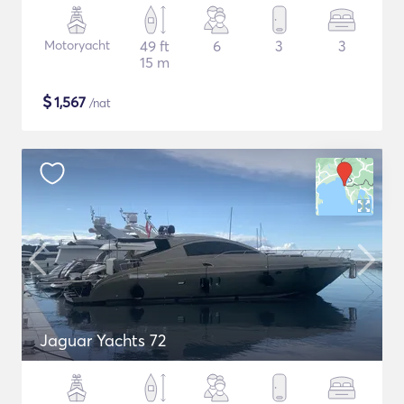
Motoryacht
49 ft
6
3
3
15 m
$
1,567
/nat
Jaguar Yachts 72