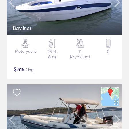
Bayliner
Motoryacht
25 ft
11
0
8 m
Krydstogt
$
516
/dag