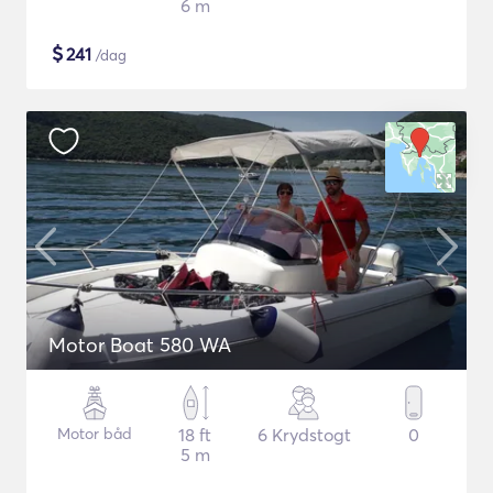
6 m
$
241
/dag
Motor Boat 580 WA
Motor båd
18 ft
6 Krydstogt
0
5 m