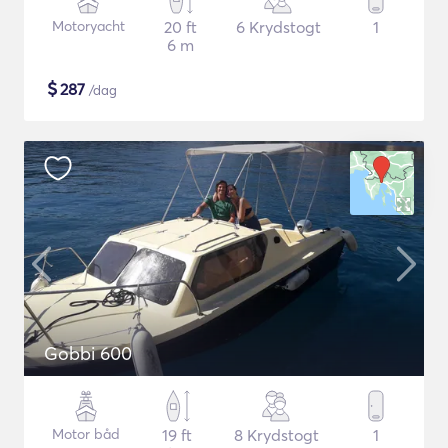
Motoryacht
20 ft
6 Krydstogt
1
6 m
$
287
/dag
Gobbi 600
Motor båd
19 ft
8 Krydstogt
1