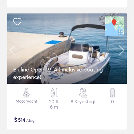
Bluline Open 19 (All-inclusive boating
experience)
Motoryacht
20 ft
8 Krydstogt
0
6 m
$
514
/dag