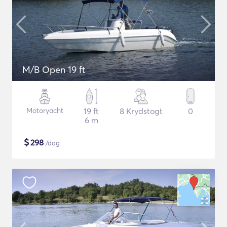
M/B Open 19 ft
Motoryacht
19 ft
8 Krydstogt
0
6 m
$
298
/dag