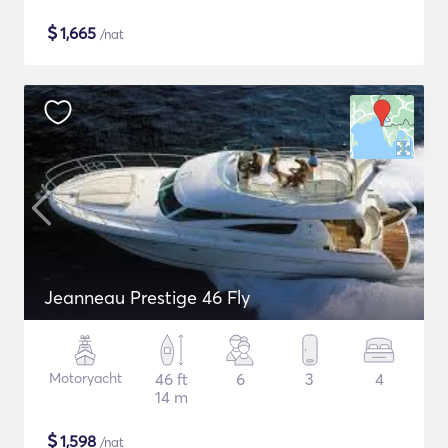
$
1,665
/nat
Jeanneau Prestige 46 Fly
Motoryacht
46 ft
6
3
4
14 m
$
1,598
/nat