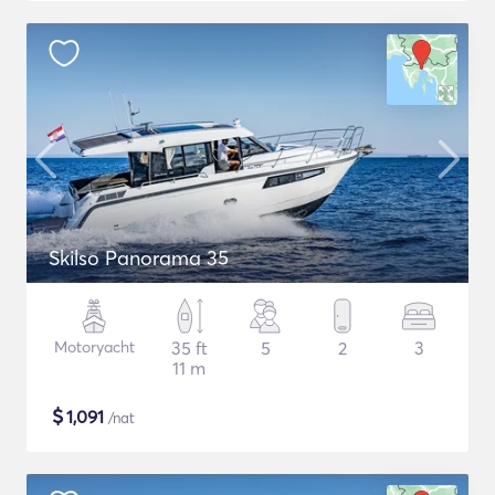
Skilso Panorama 35
Motoryacht
35 ft
5
2
3
11 m
$
1,091
/nat