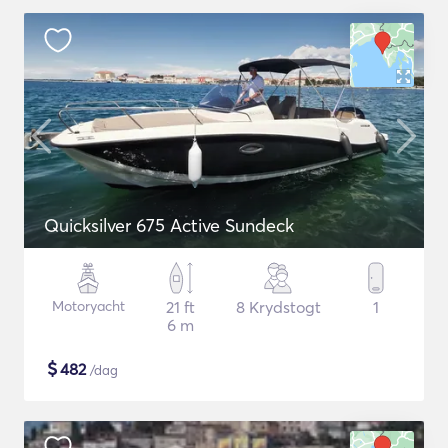
Quicksilver 675 Active Sundeck
Motoryacht
21 ft
8 Krydstogt
1
6 m
$
482
/dag