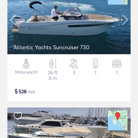
Atlantic Yachts Suncruiser 730
Motoryacht
26 ft
3
1
1
8 m
$
528
/nat