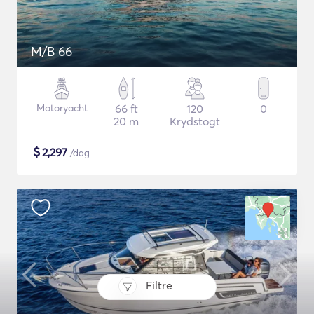
M/B 66
Motoryacht
66 ft
120
0
20 m
Krydstogt
$
2,297
/dag
Filtre