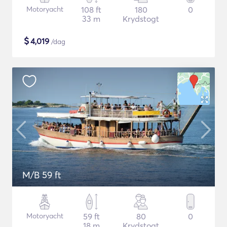
Motoryacht
108 ft
180
0
33 m
Krydstogt
$
4,019
/dag
M/B 59 ft
Motoryacht
59 ft
80
0
18 m
Krydstogt