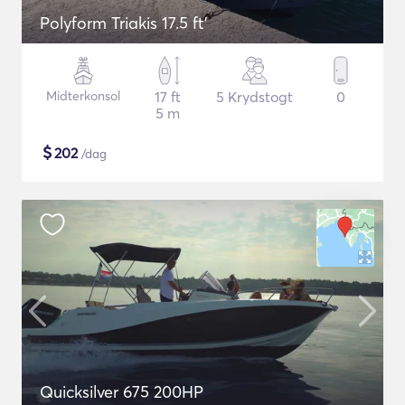
Polyform Triakis 17.5 ft'
Midterkonsol
17 ft
5 Krydstogt
0
5 m
$
202
/dag
Quicksilver 675 200HP