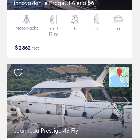
Innovazioni e Progetti Alena 56
Motoryacht
56 ft
6
3
6
17 m
$
2,862
/nat
Jeanneau Prestige 46 Fly