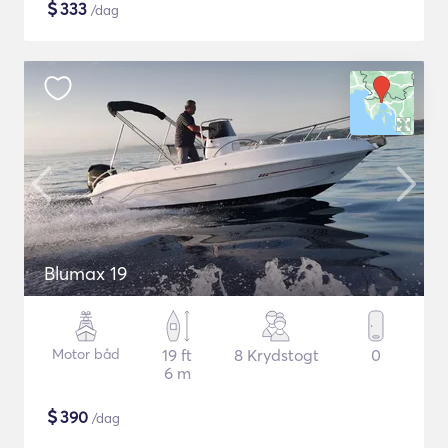
$
333
/dag
Blumax 19
Motor båd
19 ft
8 Krydstogt
0
6 m
$
390
/dag