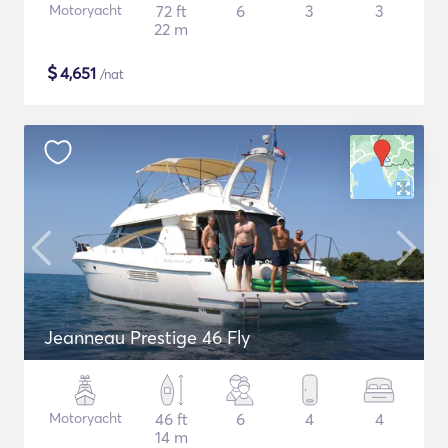
Motoryacht
72 ft
6
3
3
22 m
$
4,651
/nat
Jeanneau Prestige 46 Fly
Motoryacht
46 ft
6
4
4
14 m