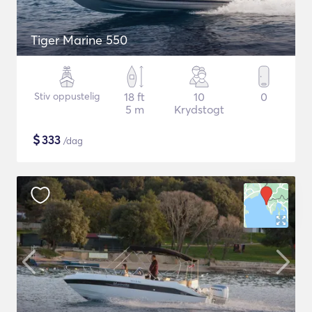
Tiger Marine 550
Stiv oppustelig
18 ft
10
0
5 m
Krydstogt
$
333
/dag