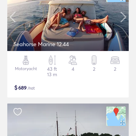
Seahorse Marine 12.44
Motoryacht
43 ft
4
2
2
13 m
$
689
/nat