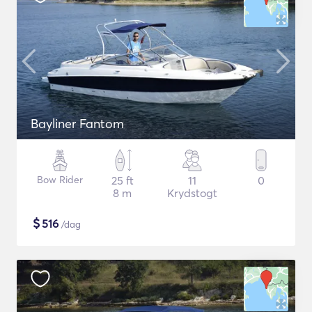
Bayliner Fantom
Bow Rider
25 ft
11
0
8 m
Krydstogt
$
516
/dag