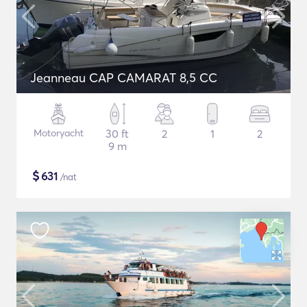
Jeanneau CAP CAMARAT 8,5 CC
Motoryacht
30 ft
2
1
2
9 m
$
631
/nat