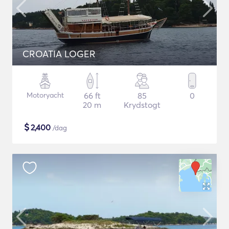
CROATIA LOGER
Motoryacht
66 ft
85
0
20 m
Krydstogt
$
2,400
/dag