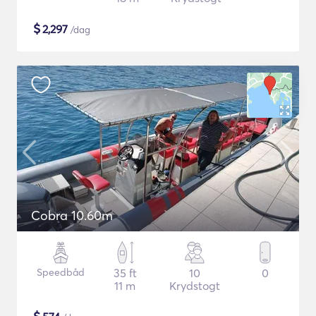
$
2,297
/dag
Cobra 10.60m
Speedbåd
35 ft
10
0
11 m
Krydstogt