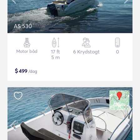
AS 530
Motor båd
17 ft
6 Krydstogt
0
5 m
$
499
/dag