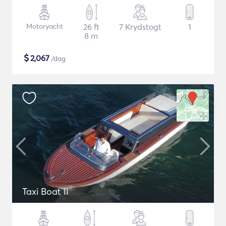
Motoryacht
26 ft
7 Krydstogt
1
8 m
$
2,067
/dag
Taxi Boat II