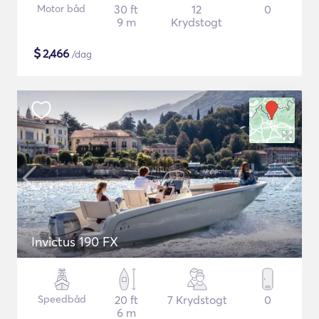
Motor båd
30 ft
12
0
9 m
Krydstogt
$
2,466
/dag
Invictus 190 FX
Speedbåd
20 ft
7 Krydstogt
0
6 m