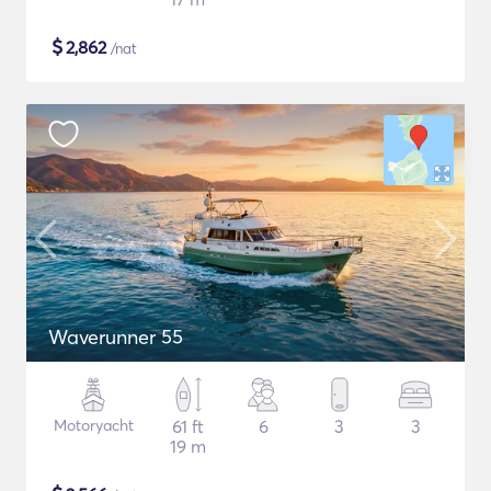
$
2,862
/nat
Waverunner 55
Motoryacht
61 ft
6
3
3
19 m