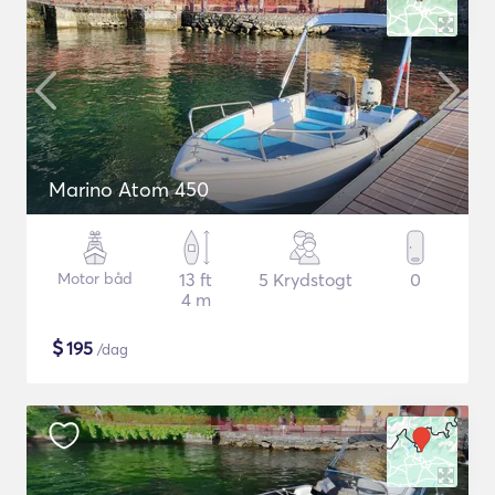
Marino Atom 450
Motor båd
13 ft
5 Krydstogt
0
4 m
$
195
/dag