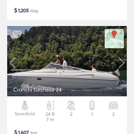
$
1,205
/dag
Cranchi turchese 24
Speedbåd
24 ft
2
1
2
7 m
$
1,607
/nat