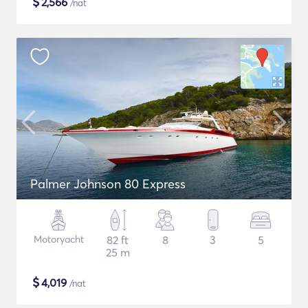
$
2,566
/nat
Palmer Johnson 80 Express
Motoryacht
82 ft
8
3
5
25 m
$
4,019
/nat