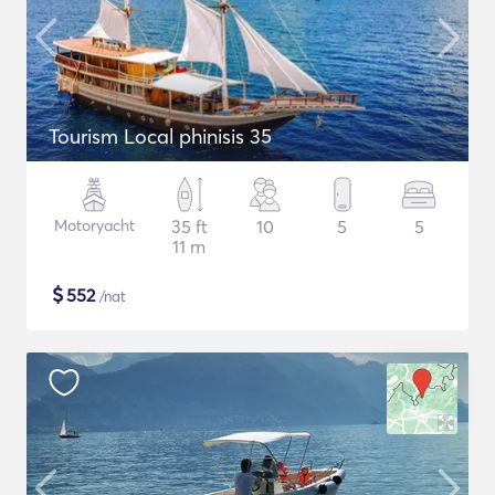
Tourism Local phinisis 35
Motoryacht
35 ft
10
5
5
11 m
$
552
/nat