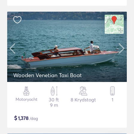
Wooden Venetian Taxi Boat
Motoryacht
30 ft
8 Krydstogt
1
9 m
$
1,378
/dag