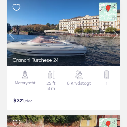
Cranchi Turchese 24
Motoryacht
25 ft
6 Krydstogt
1
8 m
$
321
/dag