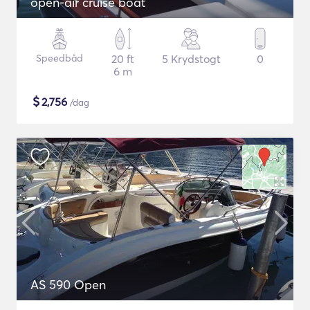
open-air cruise boat
Speedbåd
20 ft
5 Krydstogt
0
6 m
$
2,756
/dag
AS 590 Open