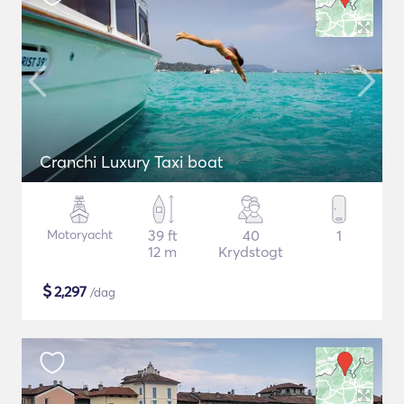
Cranchi Luxury Taxi boat
Motoryacht
39 ft
40
1
12 m
Krydstogt
$
2,297
/dag