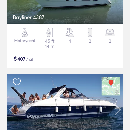
Bayliner 4387
Motoryacht
45 ft
4
2
2
14 m
$
407
/nat