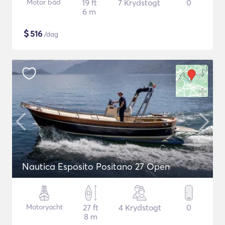
Motor båd
19 ft
7 Krydstogt
0
6 m
$
516
/dag
Nautica Esposito Positano 27 Open
Motoryacht
27 ft
4 Krydstogt
0
8 m