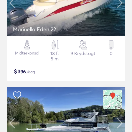
Marinello Eden 22
Midterkonsol
18 ft
9 Krydstogt
0
5 m
$
396
/dag