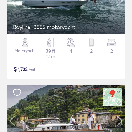
Bayliner 3555 motoryacht
Motoryacht
39 ft
4
2
2
12 m
$
1,722
/nat