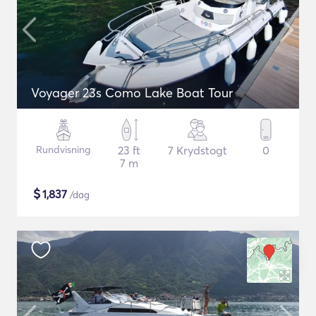
Voyager 23s Como Lake Boat Tour
Rundvisning
23 ft
7 Krydstogt
0
7 m
$
1,837
/dag