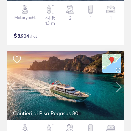
Motoryacht
44 ft
2
1
1
13 m
$
3,904
/nat
Cantieri di Pisa Pegasus 80