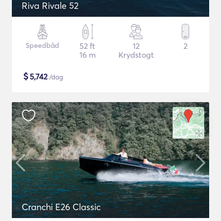
Riva Rivale 52
Speedbåd
52 ft
12
2
16 m
Krydstogt
$
5,742
/dag
Cranchi E26 Classic