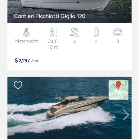
Cantieri Picchiotti Giglio 120
Motoryacht
34 ft
4
2
3
10 m
$
2,297
/nat