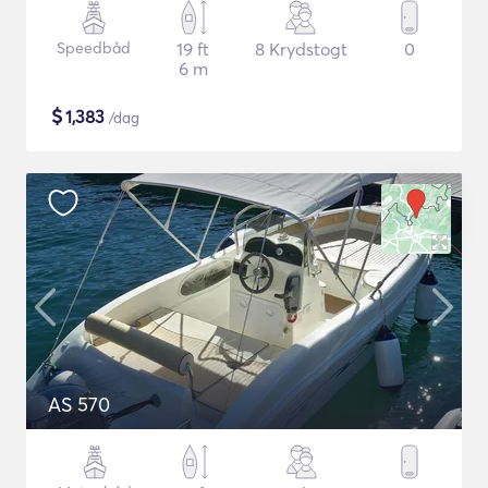
Speedbåd
19 ft
8 Krydstogt
0
6 m
$
1,383
/dag
AS 570