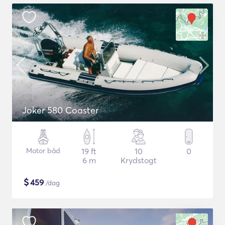
Joker 580 Coaster
Motor båd
19 ft
10
0
6 m
Krydstogt
$
459
/dag