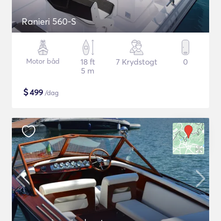
Ranieri 560-S
Motor båd
18 ft
7 Krydstogt
0
5 m
$
499
/dag