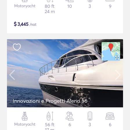
Motoryacht
80 ft
10
3
9
24 m
$
3,445
/nat
Innovazioni e Progetti Alena 56
Motoryacht
56 ft
6
3
6
17 m