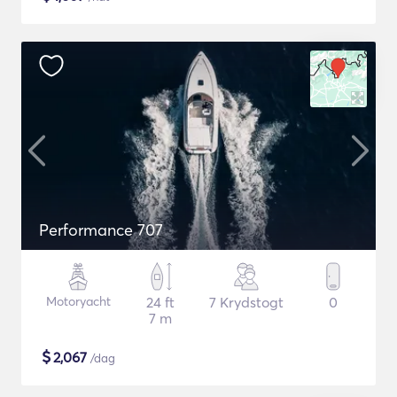
Performance 707
Motoryacht
24 ft
7 Krydstogt
0
7 m
$
2,067
/dag