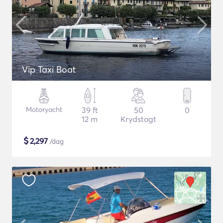
Vip Taxi Boat
Motoryacht
39 ft
50
0
12 m
Krydstogt
$
2,297
/dag