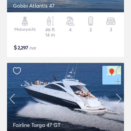
Gobbi Atlantis 47
Motoryacht
46 ft
4
2
3
14 m
$
2,297
/nat
Fairline Targa 47 GT