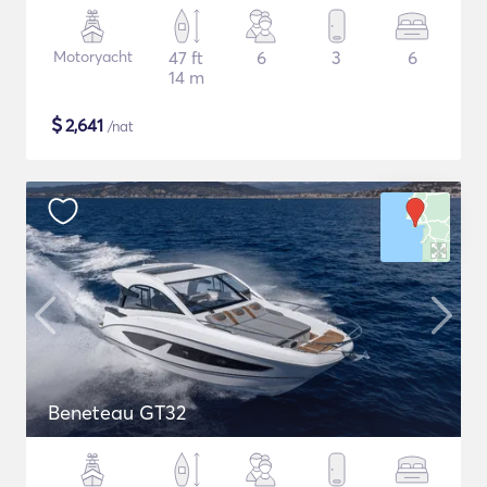
Motoryacht
47 ft
6
3
6
14 m
$
2,641
/nat
Beneteau GT32