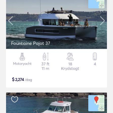
Fountaine Pajot 37
Motoryacht
37 ft
18
4
11 m
Krydstogt
$
2,274
/dag