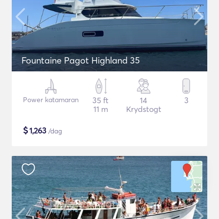
Fountaine Pagot Highland 35
Power katamaran
35 ft
14
3
11 m
Krydstogt
$
1,263
/dag