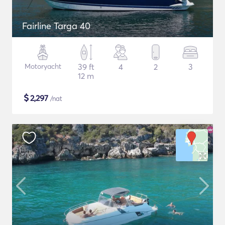
Fairline Targa 40
Motoryacht
39 ft
4
2
3
12 m
$
2,297
/nat