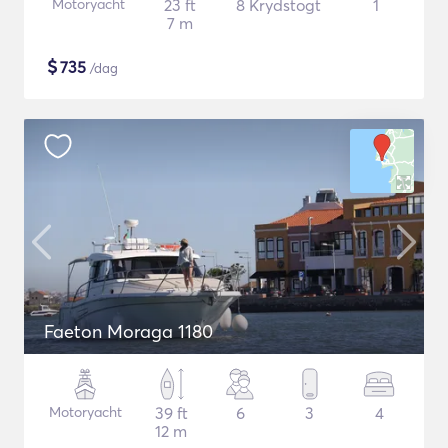
Motoryacht
23 ft
8 Krydstogt
1
7 m
$
735
/dag
Faeton Moraga 1180
Motoryacht
39 ft
6
3
4
12 m