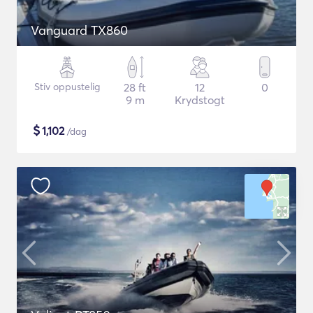
Vanguard TX860
Stiv oppustelig
28 ft
12
0
9 m
Krydstogt
$
1,102
/dag