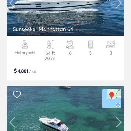
Sunseeker Manhattan 64
Motoryacht
64 ft
6
3
3
20 m
$
4,881
/nat