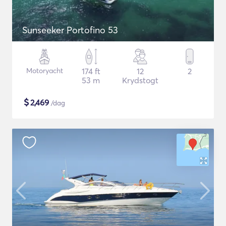
Sunseeker Portofino 53
Motoryacht
174 ft
12
2
53 m
Krydstogt
$
2,469
/dag