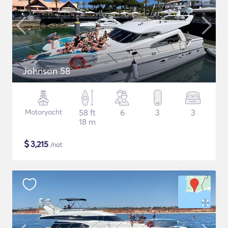
Johnson 58
Motoryacht
58 ft
6
3
3
18 m
$
3,215
/nat