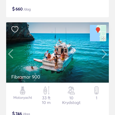
$
660
/dag
Fibramar 900
Motoryacht
33 ft
10
1
10 m
Krydstogt
$
746
/dag