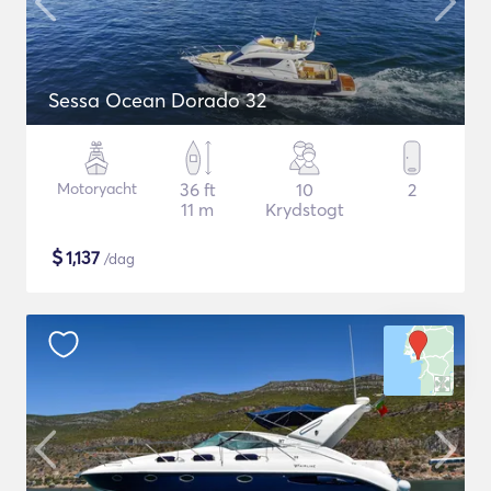
Sessa Ocean Dorado 32
Motoryacht
36 ft
10
2
11 m
Krydstogt
$
1,137
/dag