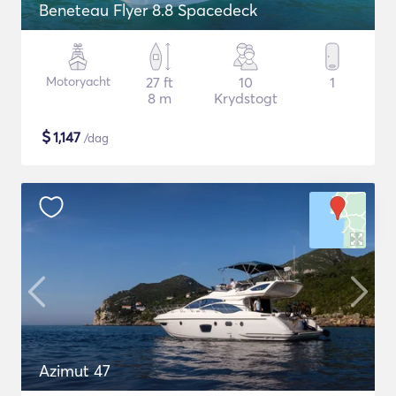
Beneteau Flyer 8.8 Spacedeck
Motoryacht
27 ft
10
1
8 m
Krydstogt
$
1,147
/dag
Azimut 47