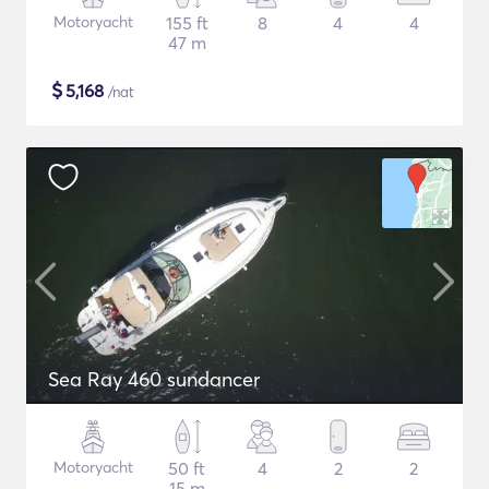
Motoryacht
155 ft
8
4
4
47 m
$
5,168
/nat
Sea Ray 460 sundancer
Motoryacht
50 ft
4
2
2
15 m