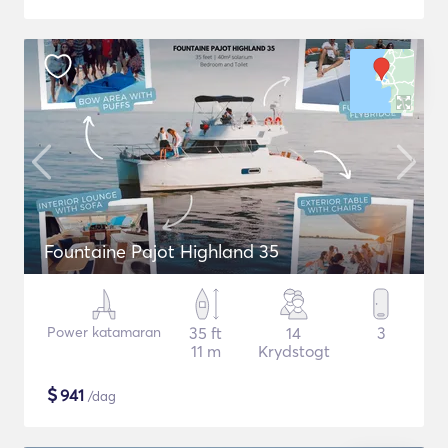
Fountaine Pajot Highland 35
Power katamaran
35 ft
14
3
11 m
Krydstogt
$
941
/dag