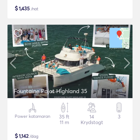
$
1,435
/nat
Fountaine Pajot Highland 35
Power katamaran
35 ft
14
3
11 m
Krydstogt
$
1,142
/dag