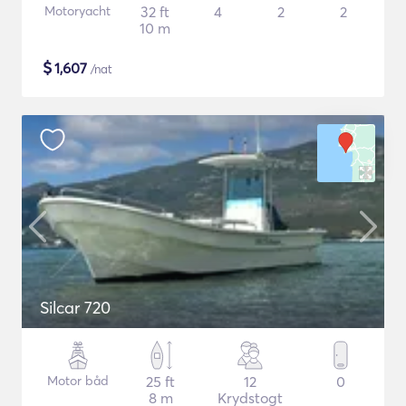
Motoryacht
32 ft
4
2
2
10 m
$
1,607
/nat
Silcar 720
Motor båd
25 ft
12
0
8 m
Krydstogt