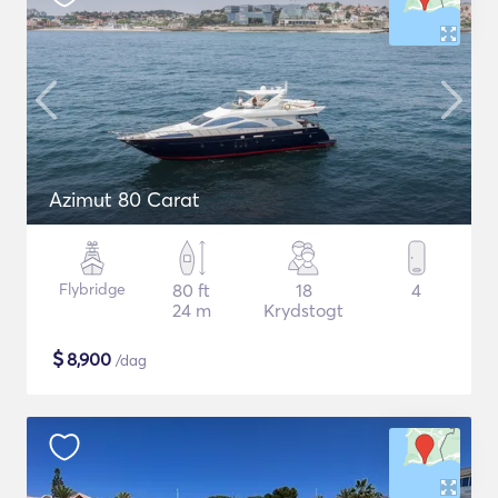
Azimut 80 Carat
Flybridge
80 ft
18
4
24 m
Krydstogt
$
8,900
/dag