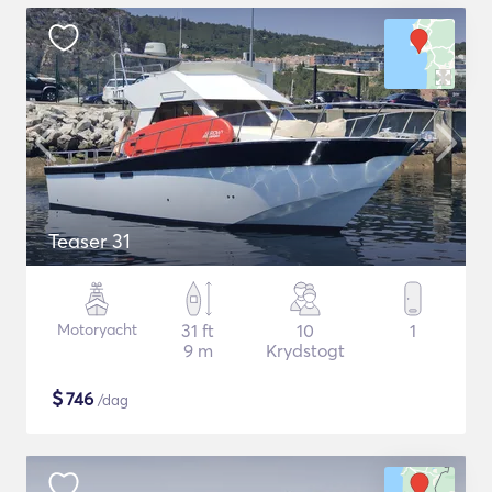
Teaser 31
Motoryacht
31 ft
10
1
9 m
Krydstogt
$
746
/dag