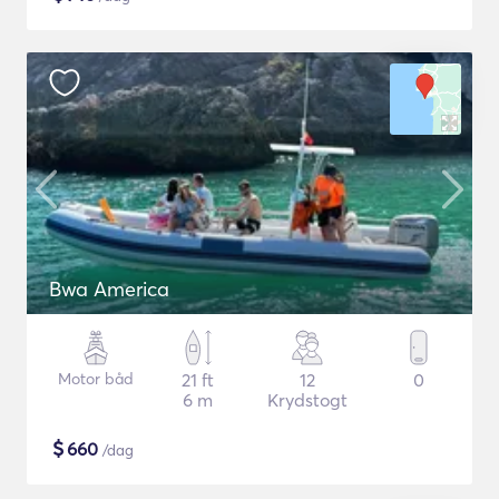
Bwa America
Motor båd
21 ft
12
0
6 m
Krydstogt
$
660
/dag