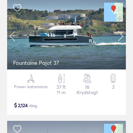
Fountaine Pajot 37
Power katamaran
37 ft
18
3
11 m
Krydstogt
$
2,124
/dag