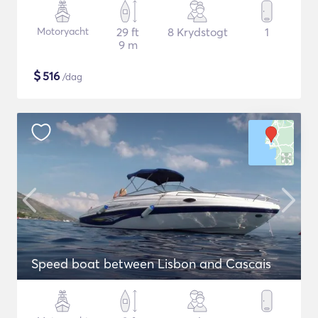
Motoryacht
29 ft
8 Krydstogt
1
9 m
$
516
/dag
Speed boat between Lisbon and Cascais