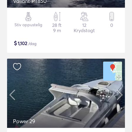
Valiant PT850
Stiv oppustelig
28 ft
12
0
9 m
Krydstogt
$
1,102
/dag
Power 29