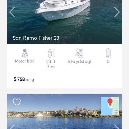
San Remo Fisher 23
Motor båd
23 ft
6 Krydstogt
0
7 m
$
758
/dag