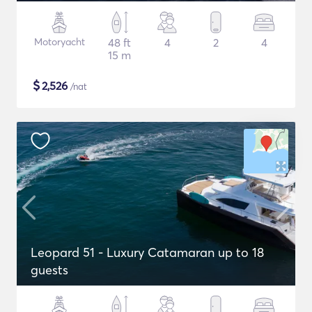
Motoryacht
48 ft
4
2
4
15 m
$
2,526
/nat
Leopard 51 - Luxury Catamaran up to 18
guests