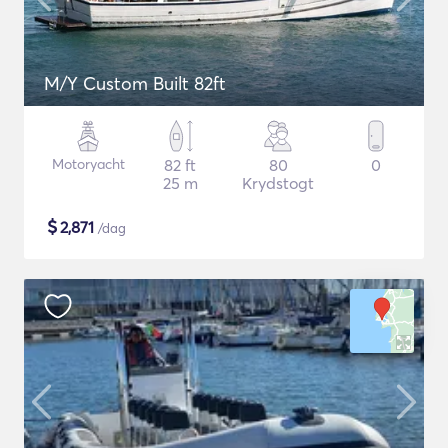
M/Y Custom Built 82ft
Motoryacht
82 ft
80
0
25 m
Krydstogt
$
2,871
/dag