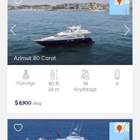
Azimut 80 Carat
Flybridge
80 ft
18
4
24 m
Krydstogt
$
8,900
/dag