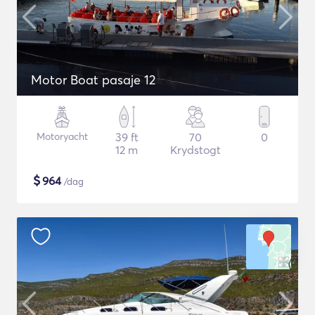
Motor Boat pasaje 12
Motoryacht
39 ft
70
0
12 m
Krydstogt
$
964
/dag