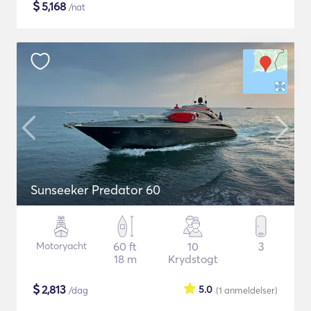
$
5,168
/nat
Sunseeker Predator 60
Motoryacht
60 ft
10
3
18 m
Krydstogt
$
2,813
5.0
/dag
(1
anmeldelser
)