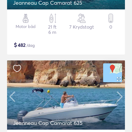
Jeanneau Cap Camarat 625
Motor båd
21 ft
7 Krydstogt
0
6 m
$
482
/dag
Jeanneau Cap Camarat 635