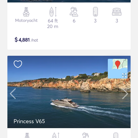
Motoryacht
64 ft
6
3
3
20 m
$
4,881
/nat
Princess V65