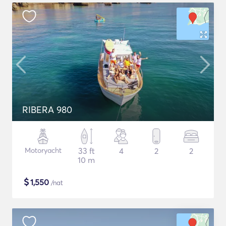
RIBERA 980
Motoryacht
33 ft
4
2
2
10 m
$
1,550
/nat