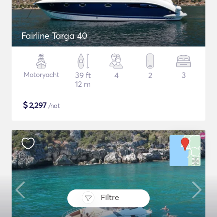
Fairline Targa 40
Motoryacht
39 ft
4
2
3
12 m
$
2,297
/nat
Filtre