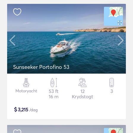
Sunseeker Portofino 53
Motoryacht
53 ft
12
3
16 m
Krydstogt
$
3,215
/dag