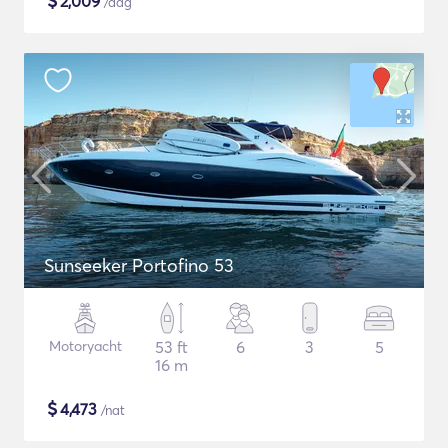
$
2,009
/dag
Sunseeker Portofino 53
Motoryacht
53 ft
6
3
5
16 m
$
4,473
/nat