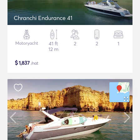
Chranchi Endurance 41
Motoryacht
41 ft
2
2
1
12 m
$
1,837
/nat