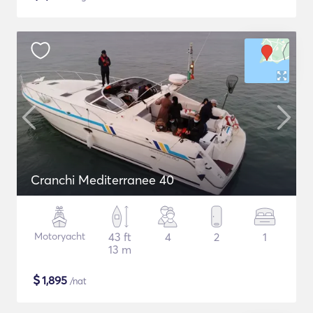
Cranchi Mediterranee 40
Motoryacht
43 ft
4
2
1
13 m
$
1,895
/nat