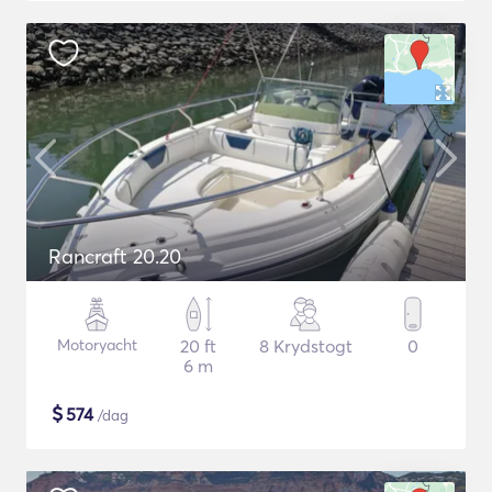
Rancraft 20.20
Motoryacht
20 ft
8 Krydstogt
0
6 m
$
574
/dag