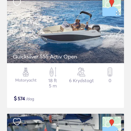
Quicksilver 555 Activ Open
Motoryacht
18 ft
6 Krydstogt
0
5 m
$
574
/dag