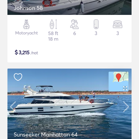
Johnson 58
Motoryacht
58 ft
6
3
3
18 m
$
3,215
/nat
Sunseeker Manhattan 64