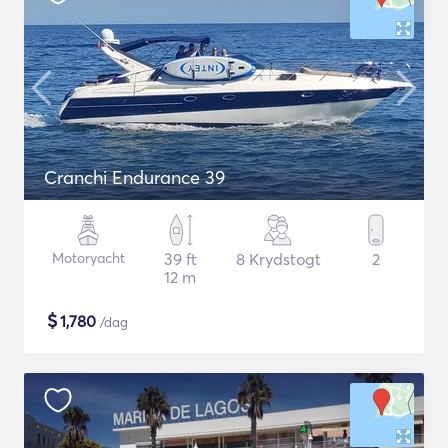
Cranchi Endurance 39
Motoryacht
39 ft
8 Krydstogt
2
12 m
$
1,780
/dag