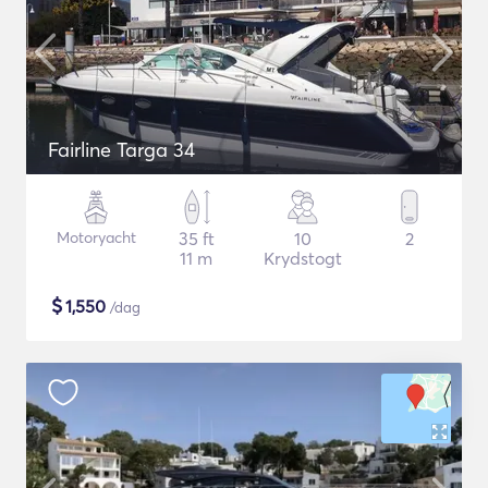
Fairline Targa 34
Motoryacht
35 ft
10
2
11 m
Krydstogt
$
1,550
/dag