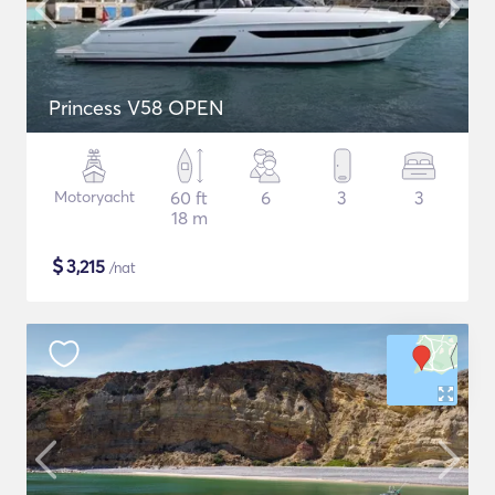
Princess V58 OPEN
Motoryacht
60 ft
6
3
3
18 m
$
3,215
/nat