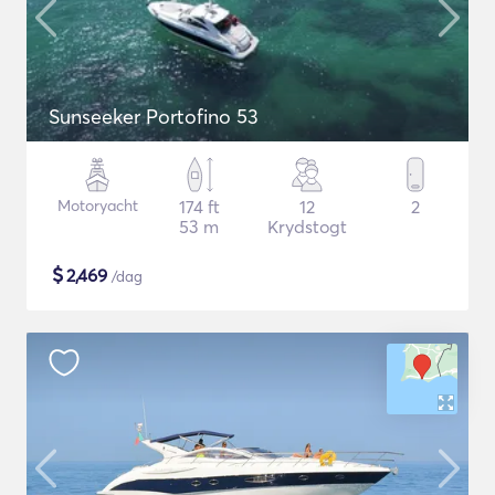
Sunseeker Portofino 53
Motoryacht
174 ft
12
2
53 m
Krydstogt
$
2,469
/dag