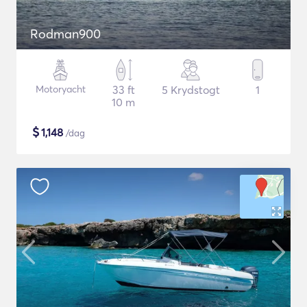
Rodman900
Motoryacht
33 ft
5 Krydstogt
1
10 m
$
1,148
/dag