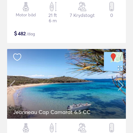
Motor båd
21 ft
7 Krydstogt
0
6 m
$
482
/dag
Jeanneau Cap Camarat 6.5 CC