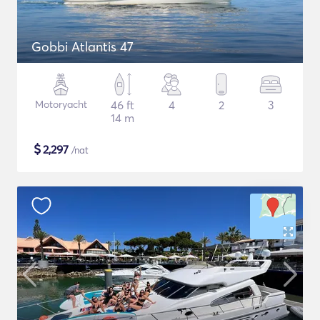
Gobbi Atlantis 47
Motoryacht
46 ft
4
2
3
14 m
$
2,297
/nat