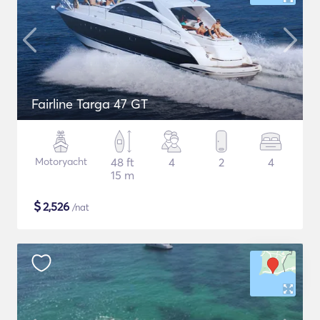
Fairline Targa 47 GT
Motoryacht
48 ft
4
2
4
15 m
$
2,526
/nat