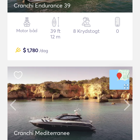
Cranchi Endurance 39
Motor båd
39 ft
8 Krydstogt
0
12 m
$
1,780
/dag
Cranchi Mediterranee