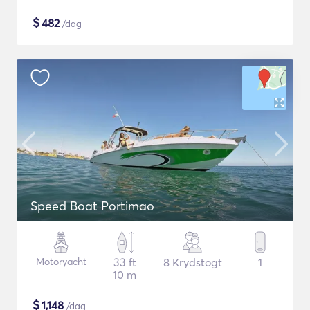
$
482
/dag
Speed Boat Portimao
Motoryacht
33 ft
8 Krydstogt
1
10 m
$
1,148
/dag