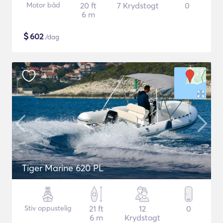
Motor båd
20 ft
7 Krydstogt
0
6 m
$
602
/dag
Tiger Marine 620 PL
Stiv oppustelig
21 ft
12
0
6 m
Krydstogt