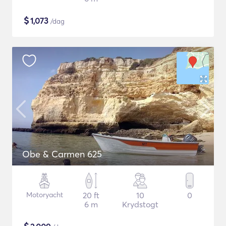
$
1,073
/dag
Obe & Carmen 625
Motoryacht
20 ft
10
0
6 m
Krydstogt