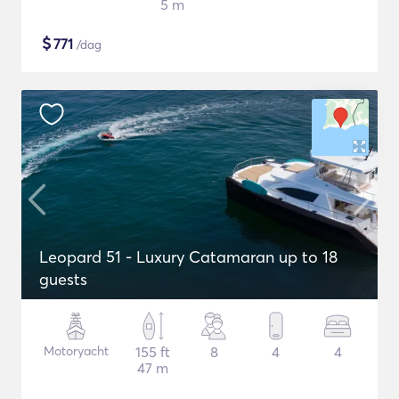
5 m
$
771
/dag
Leopard 51 - Luxury Catamaran up to 18
guests
Motoryacht
155 ft
8
4
4
47 m