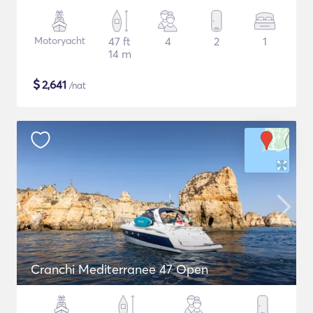
Motoryacht
47 ft
4
2
1
14 m
$
2,641
/nat
Cranchi Mediterranee 47 Open