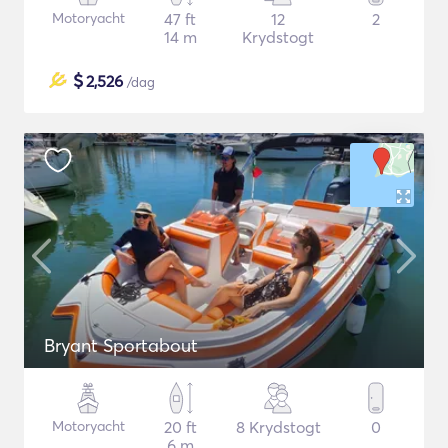
Motoryacht
47 ft
12
2
14 m
Krydstogt
$
2,526
/dag
Bryant Sportabout
Motoryacht
20 ft
8 Krydstogt
0
6 m