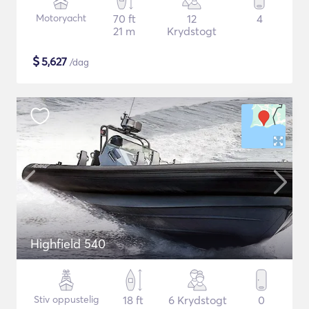
Motoryacht
70 ft
12
4
21 m
Krydstogt
$
5,627
/dag
Highfield 540
Stiv oppustelig
18 ft
6 Krydstogt
0