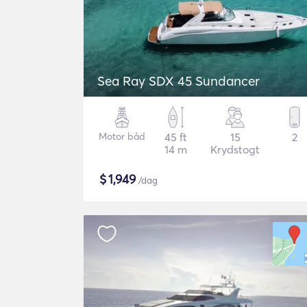
Sea Ray SDX 45 Sundancer
Motor båd
45 ft
15
2
14 m
Krydstogt
$
1,949
/dag