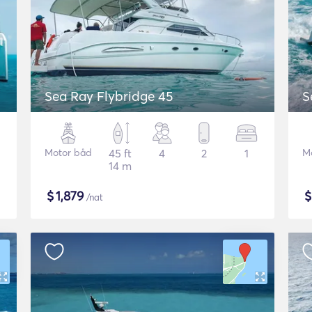
Sea Ray Flybridge 45
S
Motor båd
45 ft
4
2
1
M
14 m
$
1,879
/nat