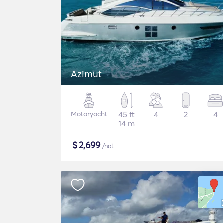
Azimut
Motoryacht
45 ft
4
2
4
14 m
$
2,699
/nat