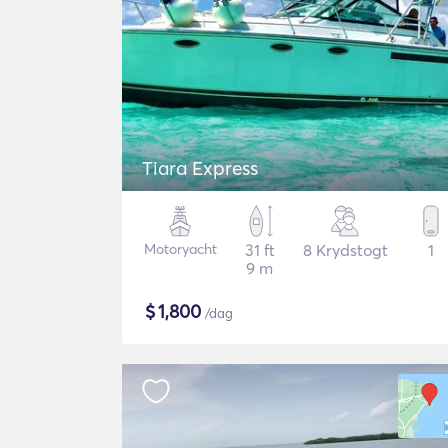
Tiara Express
Motoryacht
31 ft
8 Krydstogt
1
9 m
$
1,800
/dag