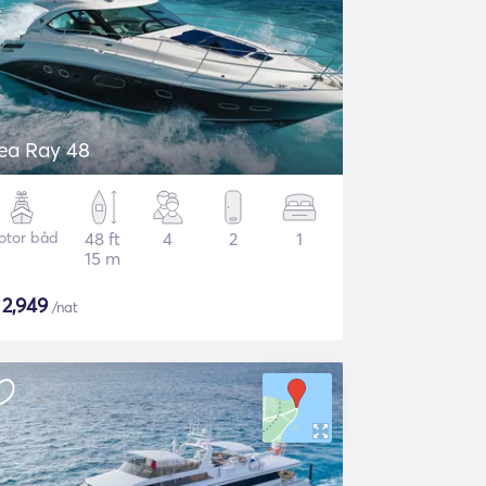
ea Ray 48
otor båd
48 ft
4
2
1
15 m
$
2,949
/nat