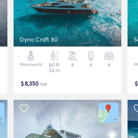
Dyna Craft 80
S
Motoryacht
80 ft
8
4
6
M
24 m
$
8,350
/nat