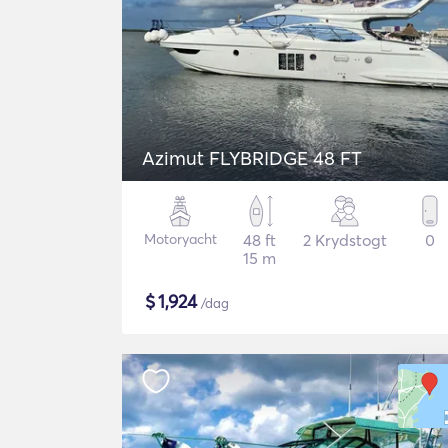
Azimut FLYBRIDGE 48 FT
Motoryacht
48 ft
2 Krydstogt
0
15 m
$
1,924
/dag