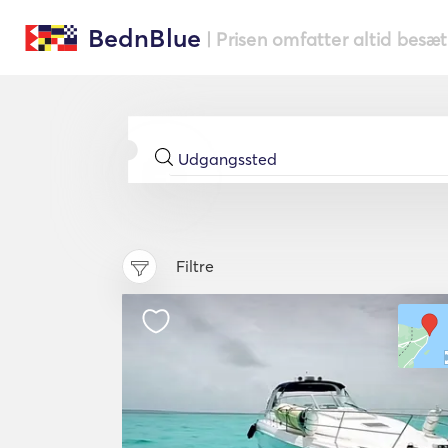
BednBlue
| Prisen omfatter altid besæ
Filtre