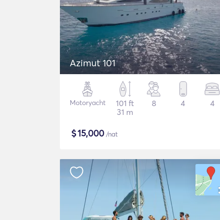
Azimut 101
Motoryacht
101 ft
8
4
4
31 m
$
15,000
/nat