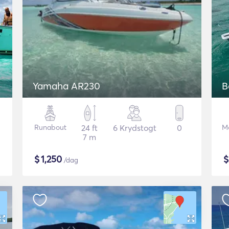
Yamaha AR230
B
Runabout
24 ft
6 Krydstogt
0
M
7 m
$
1,250
/dag