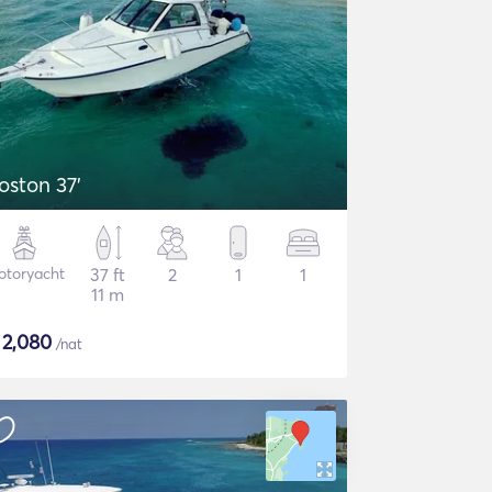
oston 37'
otoryacht
37 ft
2
1
1
11 m
$
2,080
/nat