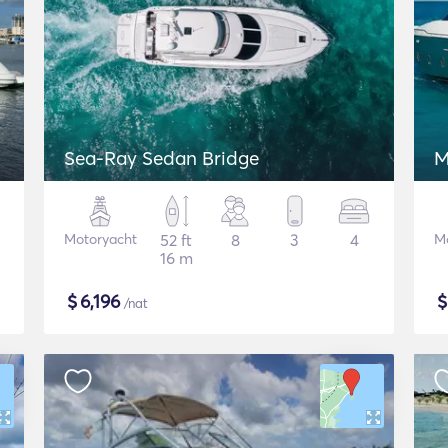
Sea-Ray Sedan Bridge
M
Motoryacht
52 ft
8
3
4
M
16 m
$
6,196
/nat