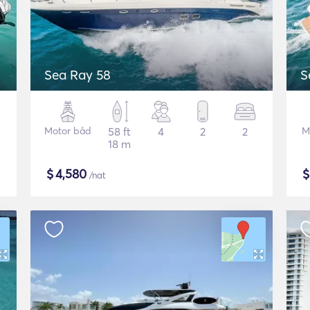
Sea Ray 58
S
Motor båd
58 ft
4
2
2
M
18 m
$
4,580
/nat