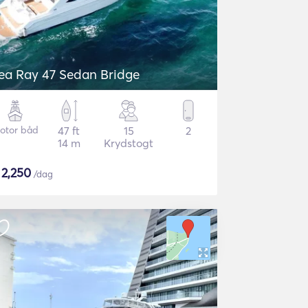
ea Ray 47 Sedan Bridge
otor båd
47 ft
15
2
14 m
Krydstogt
$
2,250
/dag