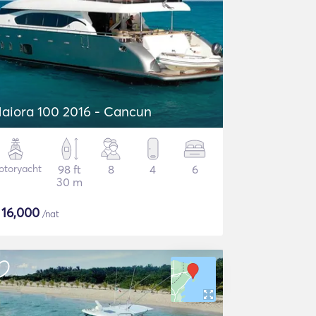
aiora 100 2016 - Cancun
otoryacht
98 ft
8
4
6
30 m
$
16,000
/nat