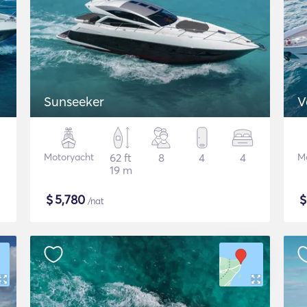
Sunseeker
V
Motoryacht
62 ft
8
4
4
M
19 m
$
5,780
/nat