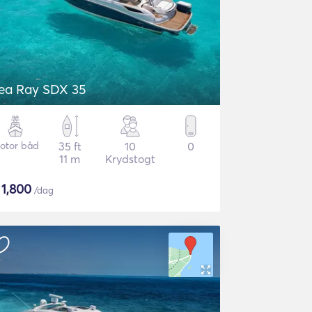
ea Ray SDX 35
otor båd
35 ft
10
0
11 m
Krydstogt
$
1,800
/dag