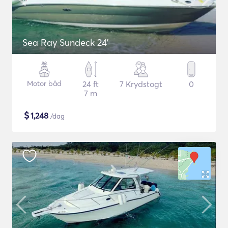
Sea Ray Sundeck 24'
Motor båd
24 ft
7 Krydstogt
0
7 m
$
1,248
/dag