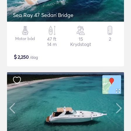
Sea Ray 47 Sedan Bridge
Motor båd
47 ft
15
2
14 m
Krydstogt
$
2,250
/dag