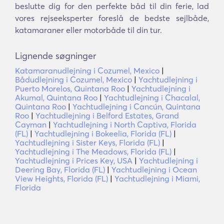
beslutte dig for den perfekte båd til din ferie, lad
vores rejseeksperter foreslå de bedste sejlbåde,
katamaraner eller motorbåde til din tur.
Lignende søgninger
Katamaranudlejning i Cozumel, Mexico
|
Bådudlejning i Cozumel, Mexico
|
Yachtudlejning i
Puerto Morelos, Quintana Roo
|
Yachtudlejning i
Akumal, Quintana Roo
|
Yachtudlejning i Chacalal,
Quintana Roo
|
Yachtudlejning i Cancún, Quintana
Roo
|
Yachtudlejning i Belford Estates, Grand
Cayman
|
Yachtudlejning i North Captiva, Florida
(FL)
|
Yachtudlejning i Bokeelia, Florida (FL)
|
Yachtudlejning i Sister Keys, Florida (FL)
|
Yachtudlejning i The Meadows, Florida (FL)
|
Yachtudlejning i Prices Key, USA
|
Yachtudlejning i
Deering Bay, Florida (FL)
|
Yachtudlejning i Ocean
View Heights, Florida (FL)
|
Yachtudlejning i Miami,
Florida