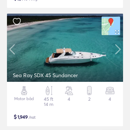
Sea Ray SDX 45 Sundancer
Motor båd
45 ft
4
2
4
14 m
$
1,949
/nat