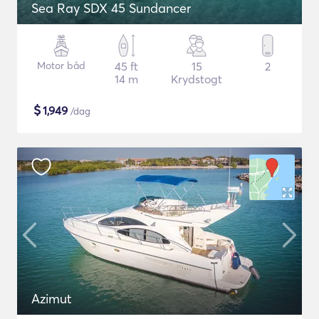
Sea Ray SDX 45 Sundancer
Motor båd
45 ft
15
2
14 m
Krydstogt
$
1,949
/dag
Azimut