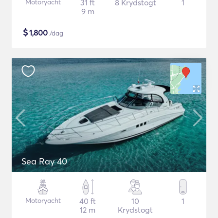
Motoryacht
31 ft
8 Krydstogt
1
9 m
$
1,800
/dag
Sea Ray 40
Motoryacht
40 ft
10
1
12 m
Krydstogt