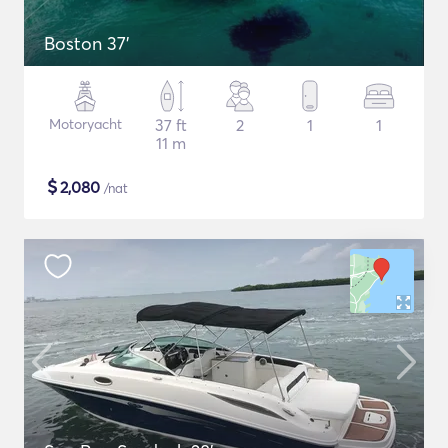
Boston 37'
Motoryacht
37 ft
2
1
1
11 m
$
2,080
/nat