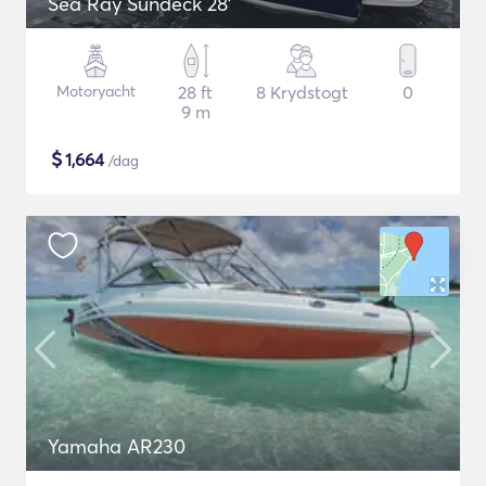
Sea Ray Sundeck 28'
Motoryacht
28 ft
8 Krydstogt
0
9 m
$
1,664
/dag
Yamaha AR230