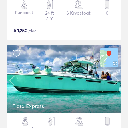
Runabout
24 ft
6 Krydstogt
0
7 m
$
1,250
/dag
Tiara Express