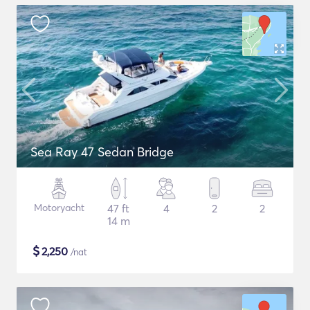
Sea Ray 47 Sedan Bridge
Motoryacht
47 ft
4
2
2
14 m
$
2,250
/nat