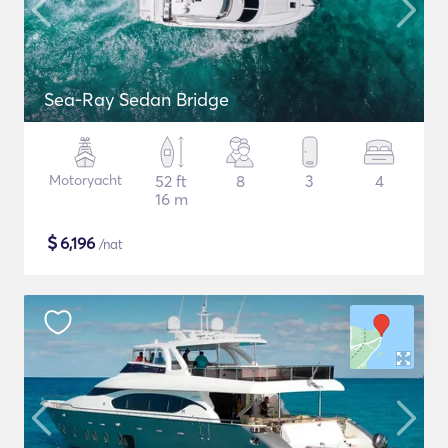
Sea-Ray Sedan Bridge
Motoryacht
52 ft
8
3
4
16 m
$
6,196
/nat