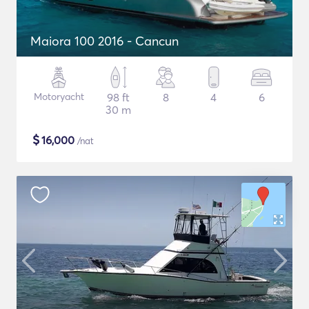
Maiora 100 2016 - Cancun
Motoryacht
98 ft
8
4
6
30 m
$
16,000
/nat