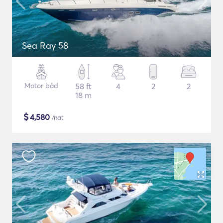
Sea Ray 58
Motor båd
58 ft
4
2
2
18 m
$
4,580
/nat