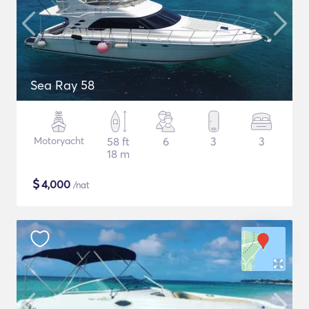
Sea Ray 58
Motoryacht
58 ft
6
3
3
18 m
$
4,000
/nat