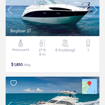
Bayliner 27
Motoryacht
27 ft
8 Krydstogt
1
8 m
$
1,850
/dag