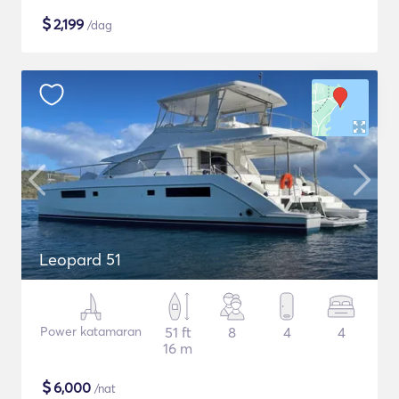
$
2,199
/dag
Leopard 51
Power katamaran
51 ft
8
4
4
16 m
$
6,000
/nat