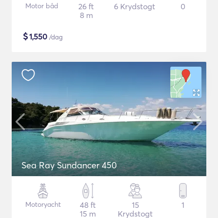
Motor båd
26 ft
6 Krydstogt
0
8 m
$
1,550
/dag
Sea Ray Sundancer 450
Motoryacht
48 ft
15
1
15 m
Krydstogt