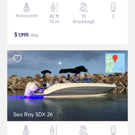
Motoryacht
42 ft
15
2
13 m
Krydstogt
$
1,995
/dag
Sea Ray SDX 26