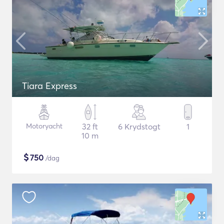
Tiara Express
Motoryacht
32 ft
6 Krydstogt
1
10 m
$
750
/dag