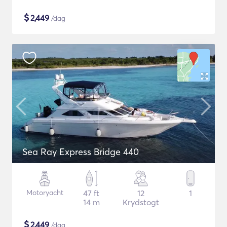
$
2,449
/dag
Sea Ray Express Bridge 440
Motoryacht
47 ft
12
1
14 m
Krydstogt
$
2,449
/dag