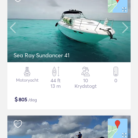
Sea Ray Sundancer 41
Motoryacht
44 ft
10
0
13 m
Krydstogt
$
805
/dag