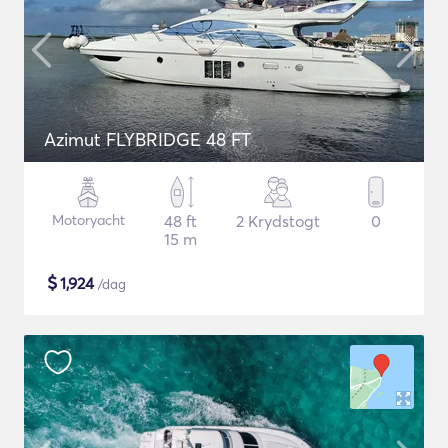
Azimut FLYBRIDGE 48 FT
Motoryacht
48 ft
2 Krydstogt
0
15 m
$
1,924
/dag