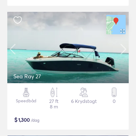
Sea Ray 27
Speedbåd
27 ft
6 Krydstogt
0
8 m
$
1,300
/dag