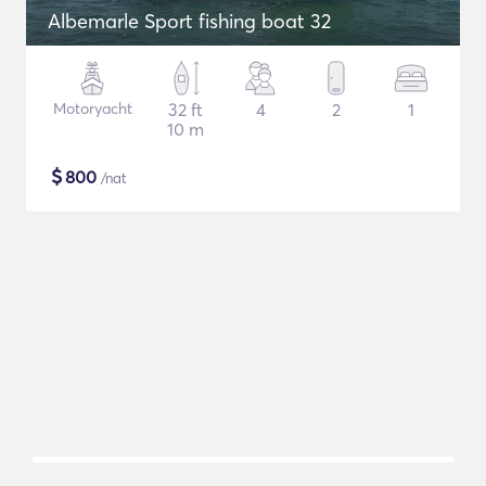
Albemarle Sport fishing boat 32
Motoryacht
32 ft
4
2
1
10 m
$
800
/nat