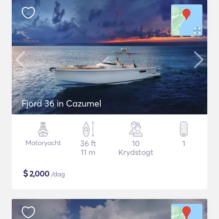
Fjord 36 in Cazumel
Motoryacht
36 ft
10
1
11 m
Krydstogt
$
2,000
/dag