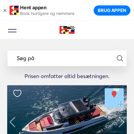
Hent appen
×
BRUG APPEN
Book hurtigere og nemmere
Søg på
Prisen omfatter altid besætningen.