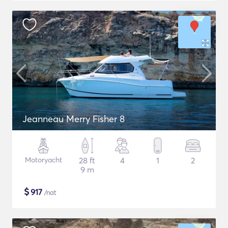
Jeanneau Merry Fisher 8
Motoryacht
28 ft
4
1
2
9 m
$
917
/nat