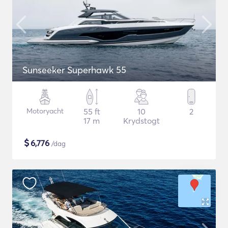
Sunseeker Superhawk 55
Motoryacht
55 ft
10
2
17 m
Krydstogt
$
6,776
/dag