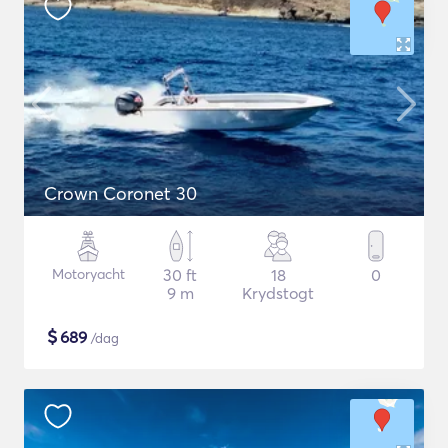
Crown Coronet 30
Motoryacht
30 ft
18
0
9 m
Krydstogt
$
689
/dag