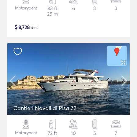
Motoryacht
83 ft
6
3
3
25 m
$
8,728
/nat
Cantieri Navali di Pisa 72
Motoryacht
72 ft
10
5
7