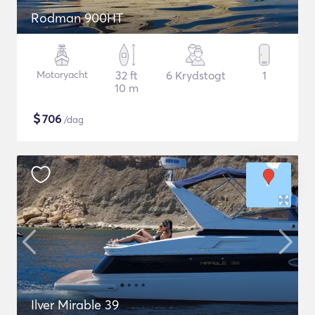
Rodman 900HT
Motoryacht
32 ft
6 Krydstogt
1
10 m
$
706
/dag
Ilver Mirable 39