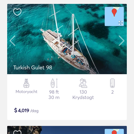
Turkish Gulet 98
Motoryacht
98 ft
130
2
30 m
Krydstogt
$
4,019
/dag