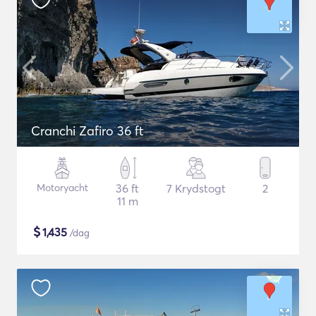
Cranchi Zafiro 36 ft
Motoryacht
36 ft
7 Krydstogt
2
11 m
$
1,435
/dag