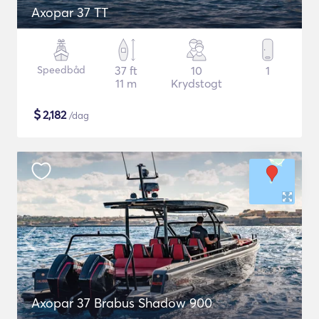
Axopar 37 TT
Speedbåd
37 ft
10
1
11 m
Krydstogt
$
2,182
/dag
Axopar 37 Brabus Shadow 900