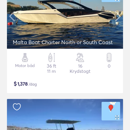
Malta Boat Charter North or South Coast
Motor båd
36 ft
16
0
11 m
Krydstogt
$
1,378
/dag