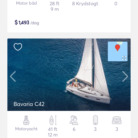
Motor båd
28 ft
8 Krydstogt
0
9 m
$
1,493
/dag
Bavaria C42
Motoryacht
41 ft
6
3
3
12 m