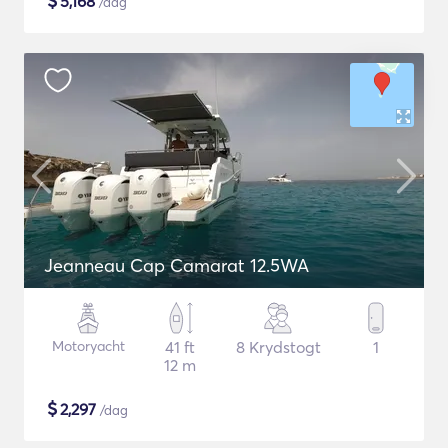
$
5,168
/dag
Jeanneau Cap Camarat 12.5WA
Motoryacht
41 ft
8 Krydstogt
1
12 m
$
2,297
/dag