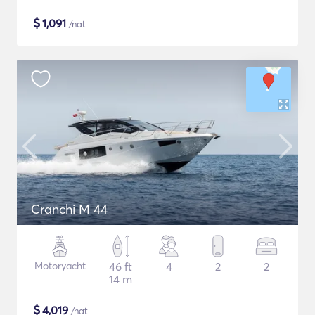
$
1,091
/nat
Cranchi M 44
Motoryacht
46 ft
4
2
2
14 m
$
4,019
/nat