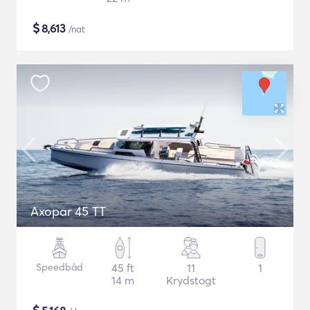
$
8,613
/nat
Axopar 45 TT
Speedbåd
45 ft
11
1
14 m
Krydstogt