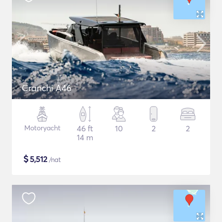
Cranchi A46
Motoryacht
46 ft
10
2
2
14 m
$
5,512
/nat