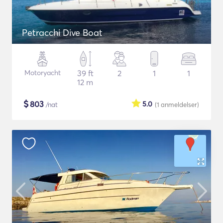
Petracchi Dive Boat
Motoryacht
39 ft
2
1
1
12 m
$
803
5.0
/nat
(1
anmeldelser
)