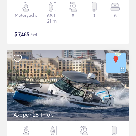
Motoryacht
68 ft
8
3
6
21 m
$
7,465
/nat
Axopar 28 T-Top