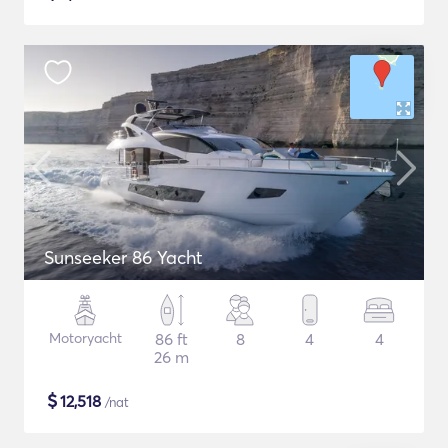
Sunseeker 86 Yacht
Motoryacht
86 ft
8
4
4
26 m
$
12,518
/nat