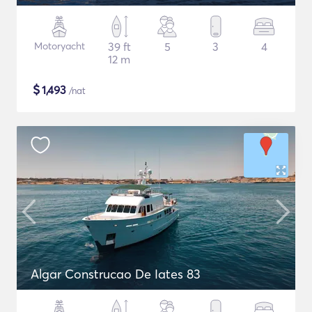
Motoryacht
39 ft
5
3
4
12 m
$
1,493
/nat
Algar Construcao De Iates 83