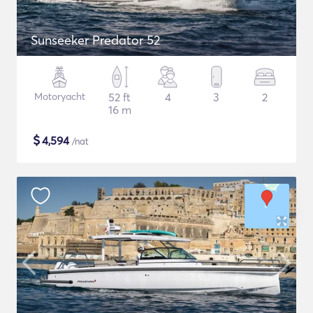
Sunseeker Predator 52
Motoryacht
52 ft
4
3
2
16 m
$
4,594
/nat