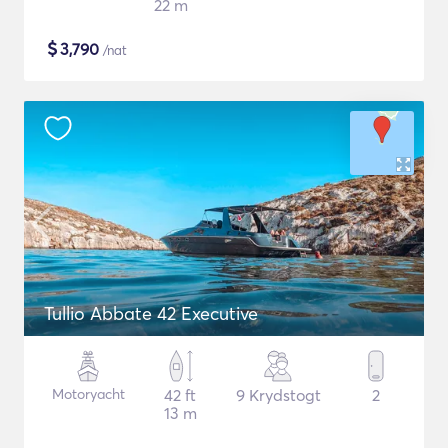
22 m
$
3,790
/nat
Tullio Abbate 42 Executive
Motoryacht
42 ft
9 Krydstogt
2
13 m