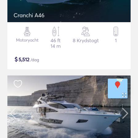
Cranchi A46
Motoryacht
46 ft
8 Krydstogt
1
14 m
$
5,512
/dag