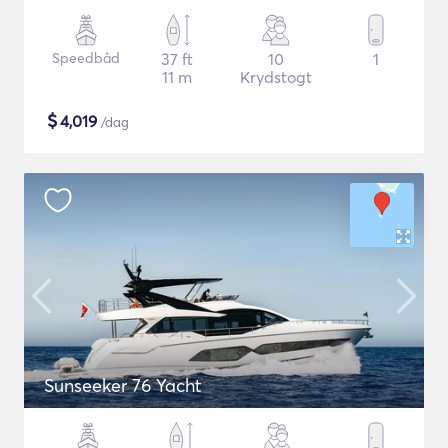
Speedbåd
37 ft
10
1
11 m
Krydstogt
$
4,019
/dag
Sunseeker 76 Yacht