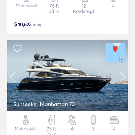
Motoryacht
76 ft
12
4
23 m
Krydstogt
$
10,623
/dag
Sunseeker Manhattan 73
Motoryacht
73 ft
6
3
4
22 m