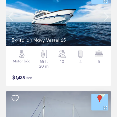
Ex-Italian Navy Vessel 65
Motor båd
65 ft
10
4
5
20 m
$
1,435
/nat