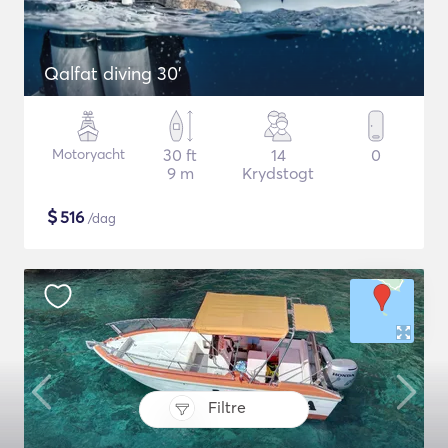
Qalfat diving 30'
Motoryacht
30 ft
14
0
9 m
Krydstogt
$
516
/dag
Filtre