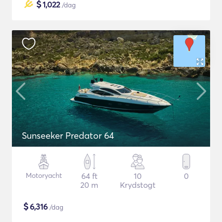
$
1,022
/dag
Sunseeker Predator 64
Motoryacht
64 ft
10
0
20 m
Krydstogt
$
6,316
/dag