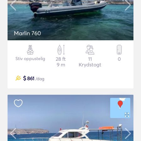
Marlin 760
Stiv oppustelig
28 ft
11
0
9 m
Krydstogt
$
861
/dag