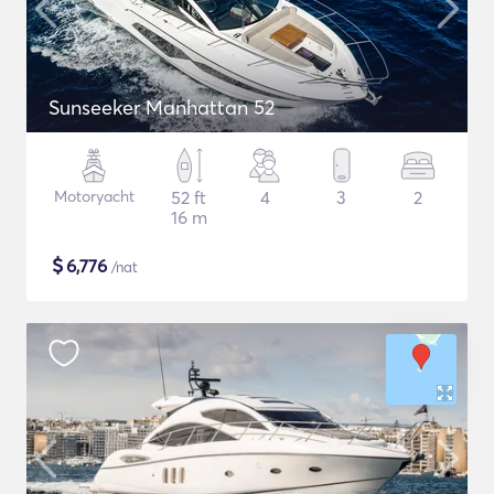
Sunseeker Manhattan 52
Motoryacht
52 ft
4
3
2
16 m
$
6,776
/nat