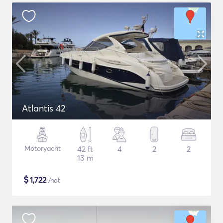
Atlantis 42
Motoryacht
42 ft
4
2
2
13 m
$
1,722
/nat