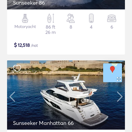
Sunseeker 86
Motoryacht
86 ft
8
4
6
26 m
$
12,518
/nat
Sunseeker Manhattan 66