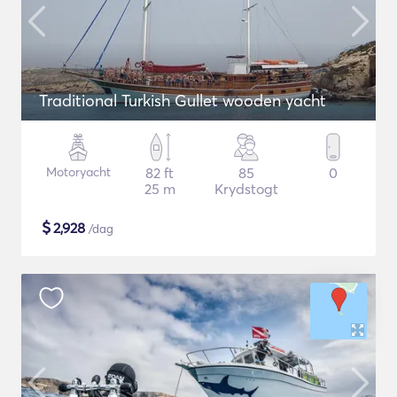
Traditional Turkish Gullet wooden yacht
Motoryacht
82 ft
85
0
25 m
Krydstogt
$
2,928
/dag