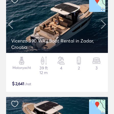
Vicenzo 390 WA | Boat Rental in Zadar,
Croatia
Motoryacht
39 ft
4
2
3
12 m
$
2,641
/nat