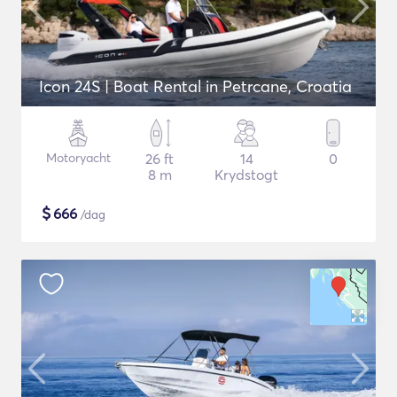
Icon 24S | Boat Rental in Petrcane, Croatia
Motoryacht
26 ft
14
0
8 m
Krydstogt
$
666
/dag