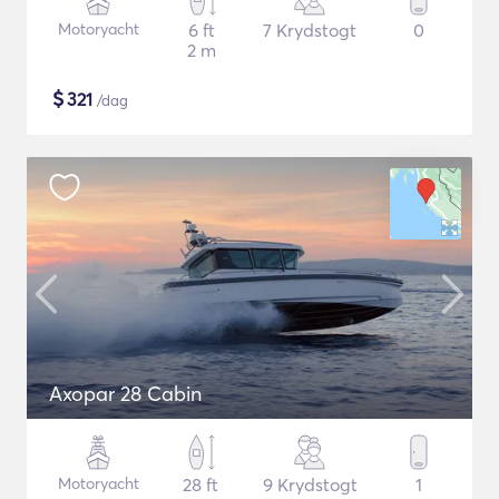
Motoryacht
6 ft
7 Krydstogt
0
2 m
$
321
/dag
Axopar 28 Cabin
Motoryacht
28 ft
9 Krydstogt
1