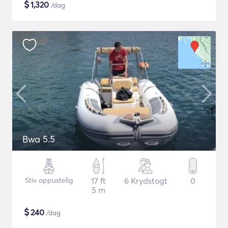
$
1,320
/dag
Bwa 5.5
Stiv oppustelig
17 ft
6 Krydstogt
0
5 m
$
240
/dag