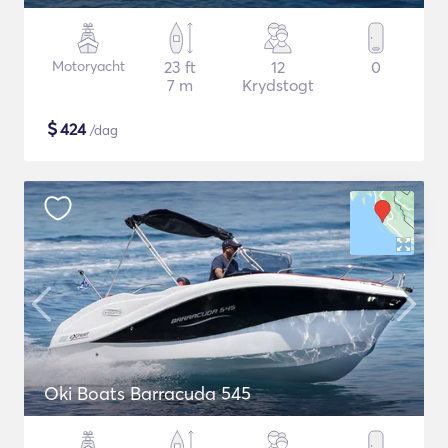
Motoryacht
23 ft
12
0
7 m
Krydstogt
$
424
/dag
Oki Boats Barracuda 545