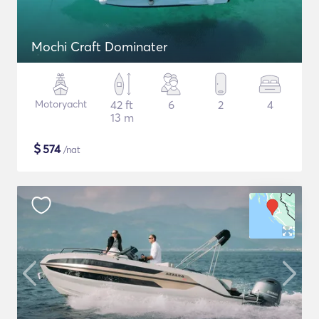
Mochi Craft Dominater
Motoryacht
42 ft
6
2
4
13 m
$
574
/nat