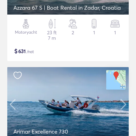
Azzara 67 S | Boat Rental in Zadar, Croatia
Motoryacht
23 ft
2
1
1
7 m
$
631
/nat
Arimar Excellence 730