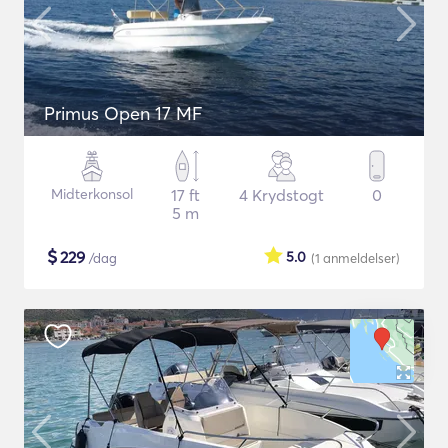
Primus Open 17 MF
Midterkonsol
17 ft
4 Krydstogt
0
5 m
$
229
5.0
/dag
(1
anmeldelser
)