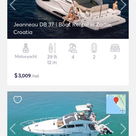
Jeanneau DB 37 | Boat Rental in Zadar,
Croatia
Motoryacht
39 ft
4
2
2
12 m
$
3,009
/nat