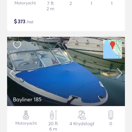
Motoryacht
7 ft
2
1
1
2 m
$
373
/nat
Bayliner 185
Motoryacht
20 ft
4 Krydstogt
0
6 m