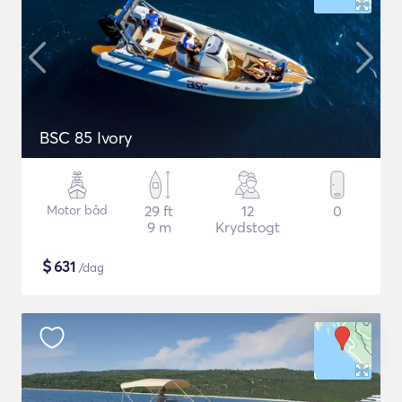
BSC 85 Ivory
Motor båd
29 ft
12
0
9 m
Krydstogt
$
631
/dag