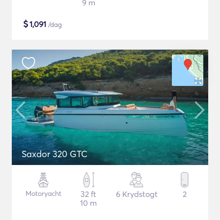
9 m
$
1,091
/dag
Saxdor 320 GTC
Motoryacht
32 ft
6 Krydstogt
2
10 m