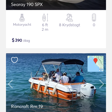
Searay 190 SPX
Motoryacht
6 ft
8 Krydstogt
0
2 m
$
390
/dag
Rancraft Rm 19