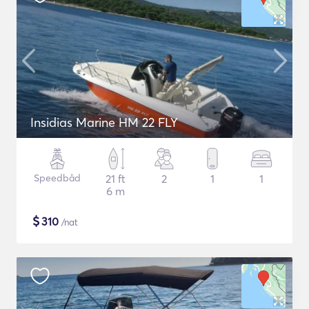
Insidias Marine HM 22 FLY
Speedbåd
21 ft
2
1
1
6 m
$
310
/nat