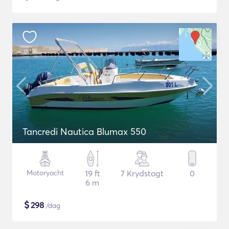
Tancredi Nautica Blumax 550
Motoryacht
19 ft
7 Krydstogt
0
6 m
$
298
/dag