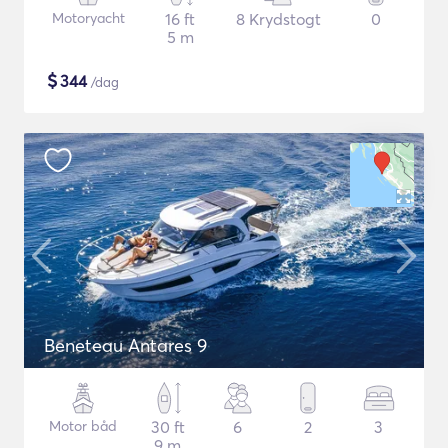
Motoryacht
16 ft
8 Krydstogt
0
5 m
$
344
/dag
Beneteau Antares 9
Motor båd
30 ft
6
2
3
9 m