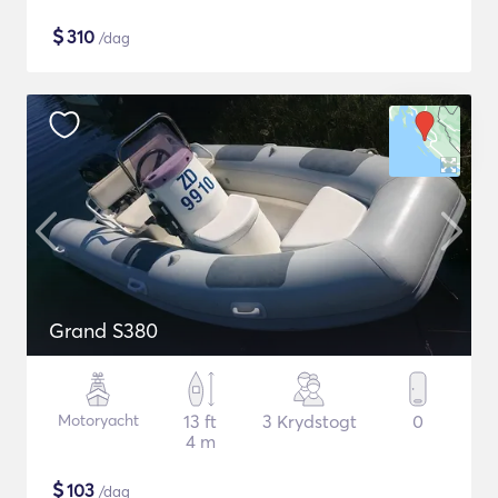
$
310
/dag
Grand S380
Motoryacht
13 ft
3 Krydstogt
0
4 m
$
103
/dag