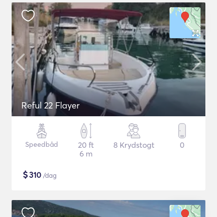
Reful 22 Flayer
Speedbåd
20 ft
8 Krydstogt
0
6 m
$
310
/dag