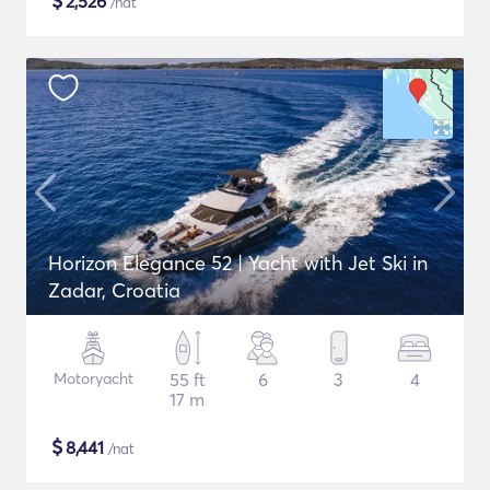
$
2,526
/nat
Horizon Elegance 52 | Yacht with Jet Ski in
Zadar, Croatia
Motoryacht
55 ft
6
3
4
17 m
$
8,441
/nat