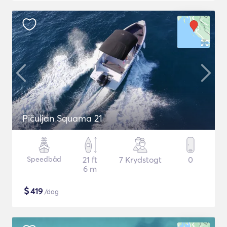
Pičuljan Squama 21
Speedbåd
21 ft
7 Krydstogt
0
6 m
$
419
/dag