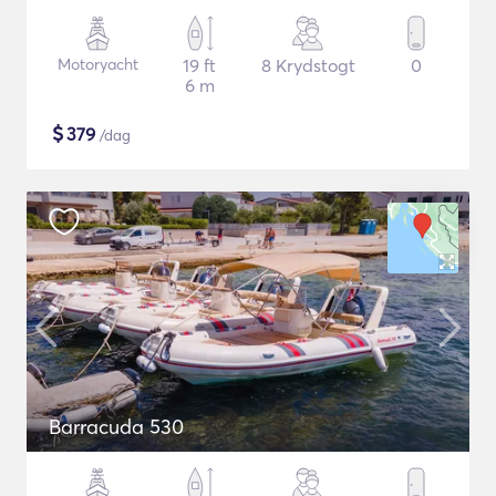
Motoryacht
19 ft
8 Krydstogt
0
6 m
$
379
/dag
Barracuda 530