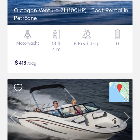
Oktogon Venturo 21 (100HP) | Boat Rental in
Petrčane
Motoryacht
13 ft
6 Krydstogt
0
4 m
$
413
/dag