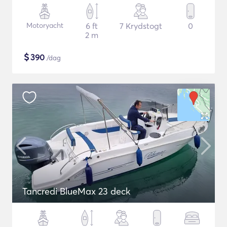
Motoryacht
6 ft
7 Krydstogt
0
2 m
$
390
/dag
Tancredi BlueMax 23 deck