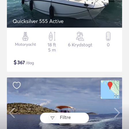
Quicksilver 555 Active
Motoryacht
18 ft
6 Krydstogt
0
5 m
$
367
/dag
Filtre