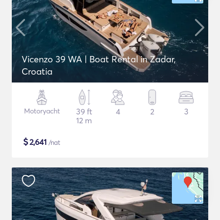
Vicenzo 39 WA | Boat Rental in Zadar,
Croatia
Motoryacht
39 ft
4
2
3
12 m
$
2,641
/nat