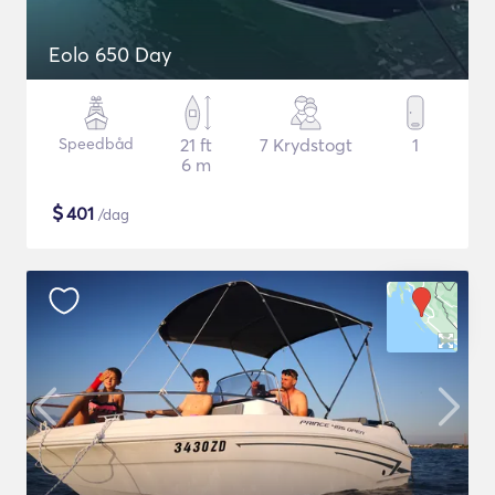
Eolo 650 Day
Speedbåd
21 ft
7 Krydstogt
1
6 m
$
401
/dag