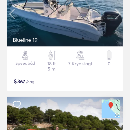
Blueline 19
Speedbåd
18 ft
7 Krydstogt
0
5 m
$
367
/dag