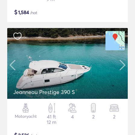
$
1,584
/nat
Jeanneau Prestige 390 S
Motoryacht
41 ft
4
2
2
12 m