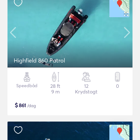
Highfield 860 Patrol
Speedbåd
28 ft
12
0
9 m
Krydstogt
$
861
/dag