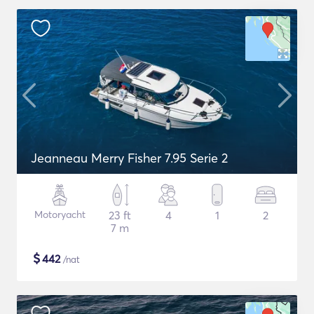
Jeanneau Merry Fisher 7.95 Serie 2
Motoryacht
23 ft
4
1
2
7 m
$
442
/nat