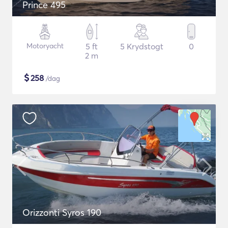
Prince 495
Motoryacht
5 ft
5 Krydstogt
0
2 m
$
258
/dag
Orizzonti Syros 190